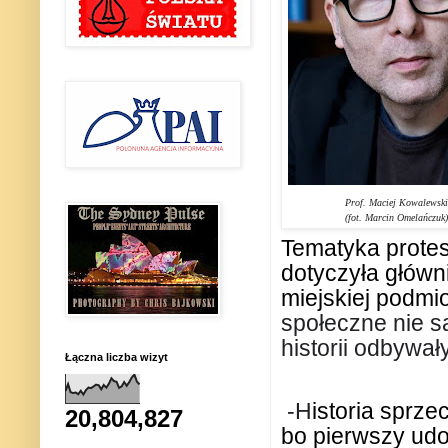
Prof. Maciej Kowalewski
(fot. Marcin Omelańczuk)
Tematyka protest
dotyczyła główn
miejskiej podmio
społeczne nie s
historii odbywał
Łączna liczba wizyt
-H
istoria sprz
20,804,827
bo pierwszy udo