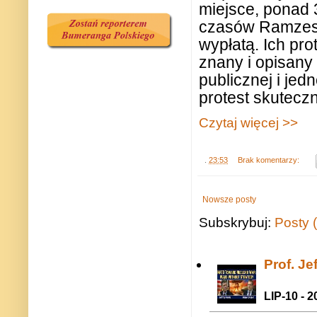
miejsce, ponad 3
czasów Ramzesa 
wypłatą. Ich pro
znany i opisany
publicznej i jed
protest skuteczn
Czytaj więcej >>
.
23:53
Brak komentarzy:
Nowsze posty
Subskrybuj:
Posty 
Prof. J
LIP-10 - 2