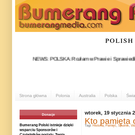
polish
NEWS: POLSKA: Rozłam w Prawie i Sprawiedliwości sta
Strona główna
Polonia
Australia
Polska
Świa
wtorek, 19 stycznia 
Donacje
Kto pamięta 
Bumerang Polski istnieje dzięki
Tagi:
Historia
,
Pamięć
,
Sputnik
,
Vi
wsparciu Sponsorów i
Czytelników portalu. Twoja