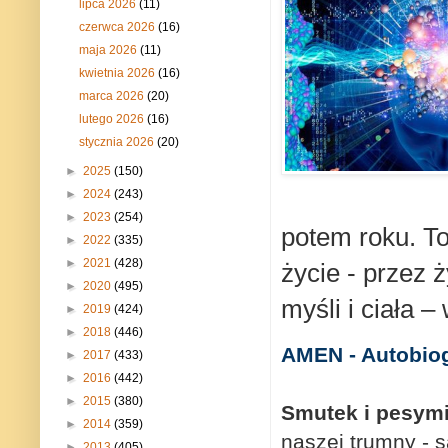
lipca 2026
(11)
czerwca 2026
(16)
maja 2026
(11)
kwietnia 2026
(16)
marca 2026
(20)
lutego 2026
(16)
stycznia 2026
(20)
►
2025
(150)
►
2024
(243)
►
2023
(254)
potem roku.
To
►
2022
(335)
►
2021
(428)
życie - przez 
►
2020
(495)
myśli i ciała –
►
2019
(424)
►
2018
(446)
AMEN - Autobiog
►
2017
(433)
►
2016
(442)
►
2015
(380)
Smutek i pesymi
►
2014
(359)
naszej trumny - s
►
2013
(405)