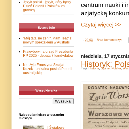
Język polski - język, który łączy.
centrum nauki i 
Dzień Polonii i Polaków za
granicą
azjatycką konkur
Czytaj więcej >>
Events Info
"Mój tata się żeni". Mam Teatr z
.
22:03
Brak komentarzy:
nowym spektaklem w Australii
Prawybory na urząd Prezydenta
niedziela, 17 styczni
RP 2025 - debata 7 kandydatów
Historyk: Po
Nie żyje Ernestyna Skurjat-
Tagi:
Historia
,
Opinie
,
Polska
,
War
Kozek - unikalna postać Polonii
australijskiej
Wyszukiwarka
Najpopularniejsze w ostatnim
miesiącu
II Światowe