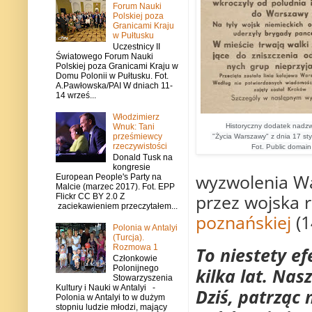
Forum Nauki
Polskiej poza
Granicami Kraju
w Pułtusku
Uczestnicy II
Światowego Forum Nauki
Polskiej poza Granicami Kraju w
Domu Polonii w Pułtusku. Fot.
A.Pawłowska/PAI W dniach 11-
14 wrześ...
Włodzimierz
Historyczny dodatek nadz
Wnuk: Tani
prześmiewcy
"Życia Warszawy" z dnia 17 sty
rzeczywistości
Fot. Public domain
Donald Tusk na
kongresie
wyzwolenia Wa
European People's Party na
Malcie (marzec 2017). Fot. EPP
przez wojska 
Flickr CC BY 2.0 Z
zaciekawieniem przeczytałem...
poznańskiej
(1
Polonia w Antalyi
(Turcja).
Rozmowa 1
To niestety ef
Członkowie
Polonijnego
kilka lat. Nas
Stowarzyszenia
Kultury i Nauki w Antalyi -
Dziś, patrząc 
Polonia w Antalyi to w dużym
stopniu ludzie młodzi, mający