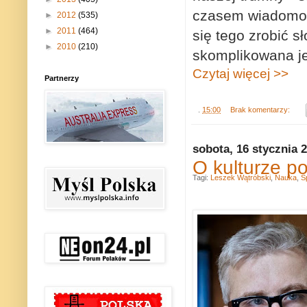
czasem wiadomo
►
2012
(535)
►
2011
(464)
się tego zrobić s
►
2010
(210)
skomplikowana je
Czytaj więcej >>
Partnerzy
.
15:00
Brak komentarzy:
sobota, 16 stycznia 
O kulturze po
Tagi:
Leszek Wątróbski
,
Nauka
,
S