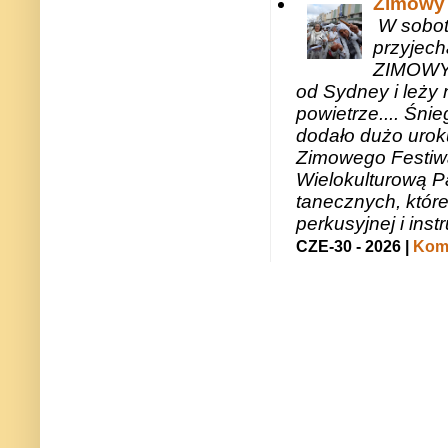
Zimowy 
W sobotę
przyjech
ZIMOWY 
od Sydney i leży 
powietrze.... Śni
dodało dużo uroku
Zimowego Festiwal
Wielokulturową P
tanecznych, któr
perkusyjnej i in
CZE-30 - 2026 |
Kome