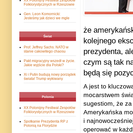
XX Polonijny Festiwal Zespołów
Folklorystycznych w Rzeszowie
Gen. Leon Komornicki:
Jesteśmy jak dzieci we mgle
że amerykańsk
Świat
kolejnego eks
Prof. Jeffrey Sachs: NATO w
prezydenta, al
stanie cakowitego chaosu
czym są tak na
Pakt migracyjny wszedł w życie.
Jakie wyjście dla Polski?
będą się pozyc
Xi i Putin budują nowy porządek
świata! Trump wykiwany
A jest to kluczo
mocarstwem świat
Polonia
sugestiom, że za
XX Polonijny Festiwal Zespołów
Amerykańska moca
Folklorystycznych w Rzeszowie
i najnowocześni
Spotkanie Prezydenta RP z
Polonią na Florydzie
operować w każdy