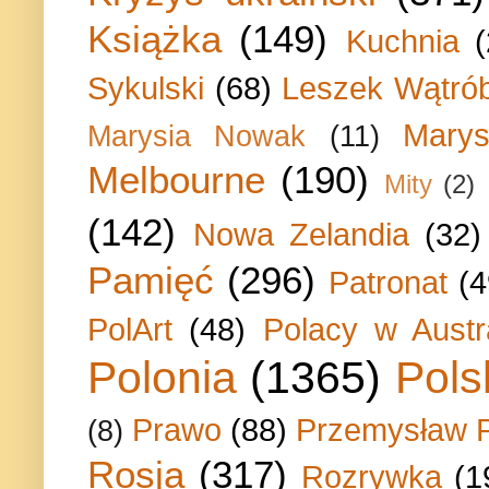
Książka
(149)
Kuchnia
Sykulski
(68)
Leszek Wątrób
Marys
Marysia Nowak
(11)
Melbourne
(190)
Mity
(2)
(142)
Nowa Zelandia
(32)
Pamięć
(296)
Patronat
(4
PolArt
(48)
Polacy w Austra
Polonia
(1365)
Pols
Prawo
(88)
Przemysław P
(8)
Rosja
(317)
Rozrywka
(1