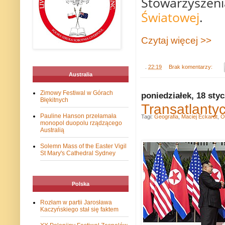
Stowarzyszen
Światowej
.
Czytaj więcej >>
.
22:19
Brak komentarzy:
Australia
Zimowy Festiwal w Górach
poniedziałek, 18 sty
Błękitnych
Transatlantyc
Pauline Hanson przełamała
Tagi:
Geografia
,
Maciej Eckardt
,
O
monopol duopolu rządzącego
Australią
Solemn Mass of the Easter Vigil
St Mary's Cathedral Sydney
Polska
Rozłam w partii Jarosława
Kaczyńskiego stał się faktem