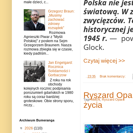
Polska nie jes
małe dzieci, c...
światową. W z
Grzegorz Braun:
„Musimy
zwycięzców. T
zachować
zdrowy
historycznej 
rozsądek”
Rozmowa
1945 r.
— powi
Agnieszki Piwar z "Myśli
Polskiej" z posłem na Sejm
Glock.
Grzegorzem Braunem. Nasza
rozmowa zbiegła się w czasie,
kiedy padliśm...
Czytaj więcej >>
Jan Engelgard:
Rocznica
Solidarności i
Gorbaczow
.
23:35
Brak komentarzy:
Z roku na rok
obchody
kolejnych rocznic podpisania
Ryszard Opar
porozumień gdańskich w 1980
roku są coraz bardziej
Tagi:
AMEN
,
Ryszard Opara
groteskowe. Obie strony sporu,
życia
niczy...
Archiwum Bumeranga
▼
2026
(110)