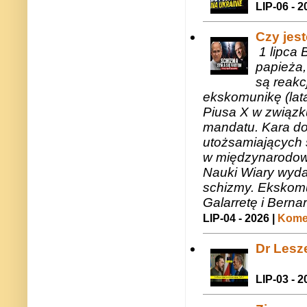
LIP-06 - 2
Czy jes
1 lipca 
papieża,
są reakc
ekskomunikę (lat
Piusa X w związk
mandatu. Kara do
utożsamiających 
w międzynarodow
Nauki Wiary wyda
schizmy. Ekskomu
Galarretę i Bernar
LIP-04 - 2026 |
Komen
Dr Lesze
LIP-03 - 2