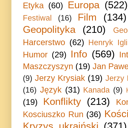
Europa
(522)
Etyka
(60)
Film
(134)
Festiwal
(16)
Geopolityka
(210)
Geo
Harcerstwo
(62)
Henryk Igli
Info
(569)
Humor
(29)
In
Maszczyszyn
(19)
Jan Paweł
Jerzy Krysiak
(19)
(9)
Jerzy
Język
(31)
(16)
Kanada
(9)
Konflikty
(213)
(19)
Ko
Kości
Kosciuszko Run
(36)
Kryzys ukraiński
(371)