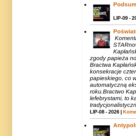
Podsum
LIP-09 - 2
Poświat
Komenta
STARnow
Kapłańsk
zgody papieża n
Bractwa Kapłańsk
konsekracje czte
papieskiego, co w
automatyczną eks
roku.Bractwo Ka
lefebrystami, to
tradycjonalistycz
LIP-08 - 2026 |
Komen
Antypols