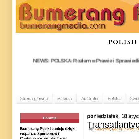
polish
NEWS: POLSKA: Rozłam w Prawie i Sprawiedliwości sta
Strona główna
Polonia
Australia
Polska
Świa
poniedziałek, 18 sty
Donacje
Transatlantyc
Bumerang Polski istnieje dzięki
Tagi:
Geografia
,
Maciej Eckardt
,
O
wsparciu Sponsorów i
Czytelników portalu. Twoja