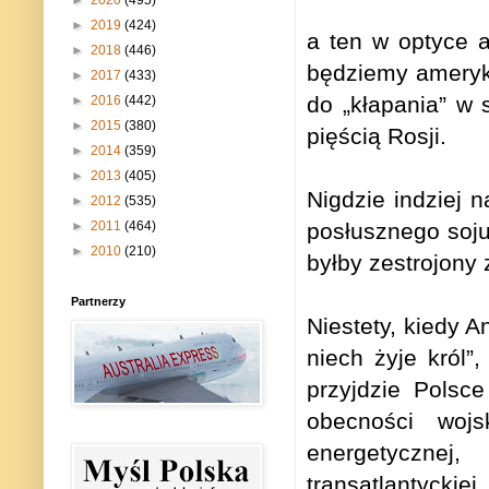
►
2020
(495)
►
2019
(424)
a ten w optyce a
►
2018
(446)
będziemy ameryka
►
2017
(433)
do „kłapania” w 
►
2016
(442)
►
2015
(380)
pięścią Rosji.
►
2014
(359)
►
2013
(405)
Nigdzie indziej 
►
2012
(535)
posłusznego soju
►
2011
(464)
►
2010
(210)
byłby zestrojony 
Partnerzy
Niestety, kiedy A
niech żyje król
przyjdzie Polsc
obecności wojs
energetycznej,
transatlantyckie