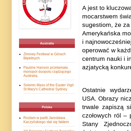
A jest to kluczo
mocarstwem świat
sugestiom, że za
Amerykańska moca
i najnowocześni
Australia
operować w każdy
Zimowy Festiwal w Górach
centrum nauki i 
Błękitnych
azjatycką konkur
Pauline Hanson przełamała
monopol duopolu rządzącego
Australią
Solemn Mass of the Easter Vigil
Ostatnie wydarz
St Mary's Cathedral Sydney
USA. Obrazy nic
trwale zapiszą si
Polska
czołowych ról – 
Rozłam w partii Jarosława
Kaczyńskiego stał się faktem
Stany Zjednocz