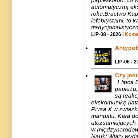
papieskiego, co w
automatyczną eks
roku.Bractwo Ka
lefebrystami, to
tradycjonalistycz
LIP-08 - 2026 |
Komen
Antypols
LIP-06 - 2
Czy jes
1 lipca 
papieża,
są reakc
ekskomunikę (lat
Piusa X w związk
mandatu. Kara do
utożsamiających 
w międzynarodow
Nauki Wiary wyda