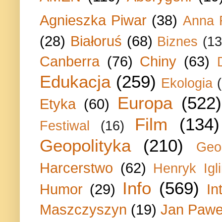
Agnieszka Piwar
(38)
Anna 
(28)
Białoruś
(68)
Biznes
(13
Canberra
(76)
Chiny
(63)
Edukacja
(259)
Ekologia
Europa
(522)
Etyka
(60)
Film
(134)
Festiwal
(16)
Geopolityka
(210)
Geo
Harcerstwo
(62)
Henryk Igli
Info
(569)
Humor
(29)
In
Maszczyszyn
(19)
Jan Paweł