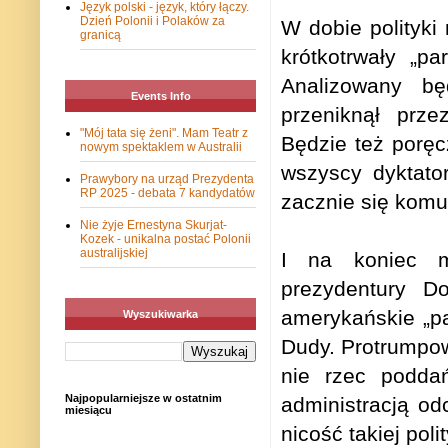
Język polski - język, który łączy.
Dzień Polonii i Polaków za
W dobie polityki 
granicą
krótkotrwały „p
Analizowany będ
Events Info
przeniknął prze
"Mój tata się żeni". Mam Teatr z
Będzie też porę
nowym spektaklem w Australii
wszyscy dyktator
Prawybory na urząd Prezydenta
RP 2025 - debata 7 kandydatów
zacznie się komuś
Nie żyje Ernestyna Skurjat-
Kozek - unikalna postać Polonii
australijskiej
I na koniec m
prezydentury 
amerykańskie „pa
Wyszukiwarka
Dudy. Protrumpow
nie rzec podda
Najpopularniejsze w ostatnim
administracją od
miesiącu
nicość takiej pol