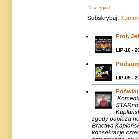
Nowszy post
Subskrybuj:
Koment
Prof. J
LIP-10 - 2
Podsum
LIP-09 - 2
Poświat
Komenta
STARnow
Kapłańsk
zgody papieża n
Bractwa Kapłańsk
konsekracje czte