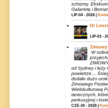
schizmy. Ekskomu
Galarretę i Bernar
LIP-04 - 2026 |
Komen
Dr Lesze
LIP-03 - 2
Zimowy 
W sobotę
przyjech
ZIMOWY 
od Sydney i leży 
powietrze.... Śni
dodało dużo uroku
Zimowego Festiwal
Wielokulturową P
tanecznych, któr
perkusyjnej i in
CZE-30 - 2026 |
Kome