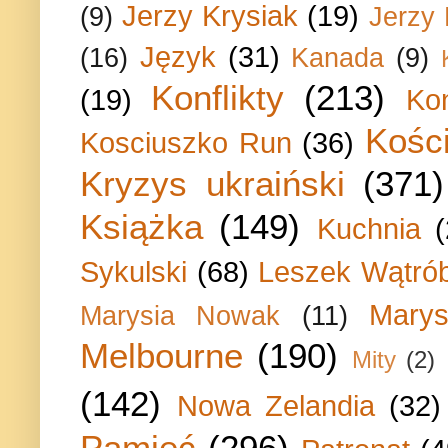
Jerzy Krysiak
(19)
(9)
Jerzy
Język
(31)
(16)
Kanada
(9)
Konflikty
(213)
(19)
Ko
Kości
Kosciuszko Run
(36)
Kryzys ukraiński
(371)
Książka
(149)
Kuchnia
Sykulski
(68)
Leszek Wątrób
Marys
Marysia Nowak
(11)
Melbourne
(190)
Mity
(2)
(142)
Nowa Zelandia
(32)
Pamięć
(296)