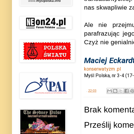
nas skwapliwie z
Ale nie przejm
parafrazując jeg
Czyż nie genialni
Maciej Eckard
konserwatyzm .pl
Myśl Polska, nr 3-4 (17
.
22:03
Brak komenta
Prześlij kome