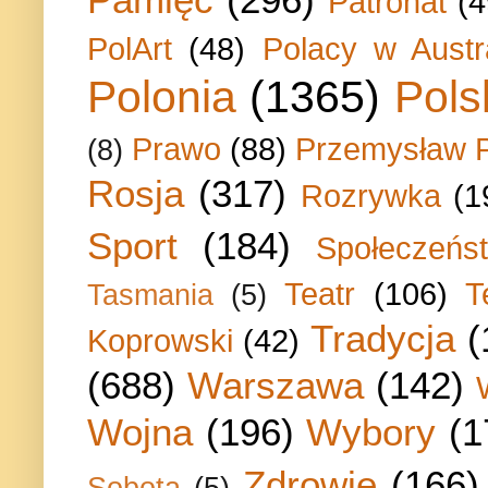
Patronat
(4
PolArt
(48)
Polacy w Austra
Polonia
(1365)
Pols
Prawo
(88)
Przemysław P
(8)
Rosja
(317)
Rozrywka
(1
Sport
(184)
Społeczeńs
Teatr
(106)
T
Tasmania
(5)
Tradycja
(
Koprowski
(42)
(688)
Warszawa
(142)
Wojna
(196)
Wybory
(1
Zdrowie
(166)