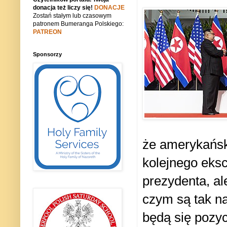
donacja też liczy się!
DONACJE
Zostań stałym lub czasowym
patronem Bumeranga Polskiego:
PATREON
Sponsorzy
że amerykańsk
kolejnego eks
prezydenta, al
czym są tak na
będą się pozyc