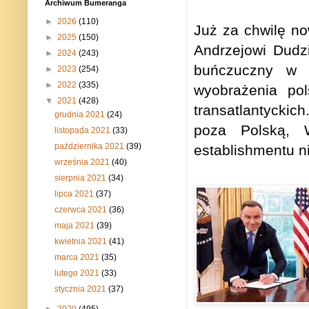
Archiwum Bumeranga
►
2026
(110)
Już za chwilę n
►
2025
(150)
Andrzejowi Dudz
►
2024
(243)
buńczuczny w s
►
2023
(254)
►
2022
(335)
wyobrażenia pol
▼
2021
(428)
transatlantyckic
grudnia 2021
(24)
poza Polską, W
listopada 2021
(33)
października 2021
(39)
establishmentu n
września 2021
(40)
sierpnia 2021
(34)
lipca 2021
(37)
czerwca 2021
(36)
maja 2021
(39)
kwietnia 2021
(41)
marca 2021
(35)
lutego 2021
(33)
stycznia 2021
(37)