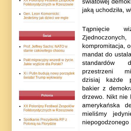
światowej demokr
XX Polonijny Festiwal Zespołów
Folklorystycznych w Rzeszowie
jaką uchodziła, w
Gen. Leon Komornicki:
Jesteśmy jak dzieci we mgle
Tąpnięcie wi
Zjednoczonych
Świat
kompromitacja, o
Prof. Jeffrey Sachs: NATO w
stanie cakowitego chaosu
mandat do ustala
Pakt migracyjny wszedł w życie.
standardów d
Jakie wyjście dla Polski?
przestrzeni m
Xi i Putin budują nowy porządek
świata! Trump wykiwany
dzisiaj każde
bakier z demokr
drzewo. Nikt nie 
Polonia
amerykańska de
XX Polonijny Festiwal Zespołów
Folklorystycznych w Rzeszowie
mieliśmy jedyn
Spotkanie Prezydenta RP z
niepogodzonego 
Polonią na Florydzie