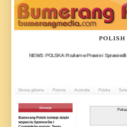
polish
NEWS: POLSKA: Rozłam w Prawie i Sprawiedliwości stał 
P
Strona główna
Polonia
Australia
Polska
Świa
Donacje
Pokaz
Bumerang Polski istnieje dzięki
wsparciu Sponsorów i
Czytelników portalu. Twoja