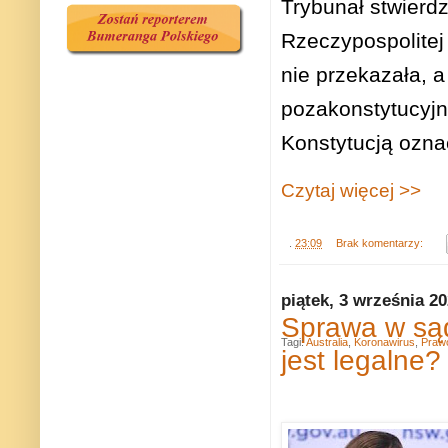
Trybunał stwierd
Rzeczypospolitej
nie przekazała, 
pozakonstytucyjn
Konstytucją ozna
Czytaj więcej >>
.
23:09
Brak komentarzy:
piątek, 3 września 2
Sprawa w są
Tagi:
Australia
,
Koronawirus
,
Praw
jest legalne?