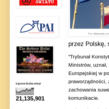
Fot. Wikimedia co
przez Polskę, 
"Trybunał Konsty
Ministrów, uznał,
Europejskiej w p
praworządności, 
Łączna liczba wizyt
zachowania suwer
komunikacie.
21,135,901