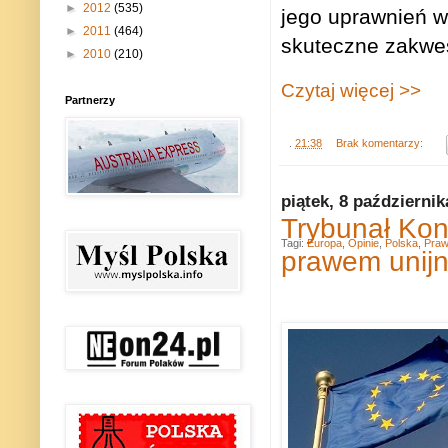
►
2012
(535)
jego uprawnień 
►
2011
(464)
skuteczne zakwes
►
2010
(210)
Czytaj więcej >>
Partnerzy
.
21:38
Brak komentarzy:
piątek, 8 październik
Trybunał Kon
Tagi:
Europa
,
Opinie
,
Polska
,
Pra
prawem unij