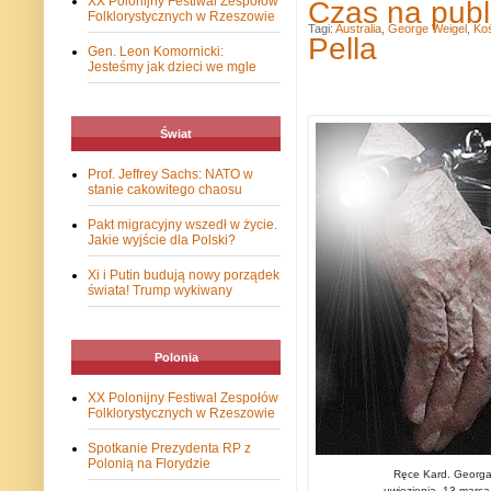
XX Polonijny Festiwal Zespołów
Czas na publ
Folklorystycznych w Rzeszowie
Tagi:
Australia
,
George Weigel
,
Koś
Pella
Gen. Leon Komornicki:
Jesteśmy jak dzieci we mgle
Świat
Prof. Jeffrey Sachs: NATO w
stanie cakowitego chaosu
Pakt migracyjny wszedł w życie.
Jakie wyjście dla Polski?
Xi i Putin budują nowy porządek
świata! Trump wykiwany
Polonia
XX Polonijny Festiwal Zespołów
Folklorystycznych w Rzeszowie
Spotkanie Prezydenta RP z
Polonią na Florydzie
Ręce Kard. Georga
uwięzienia, 13 marca