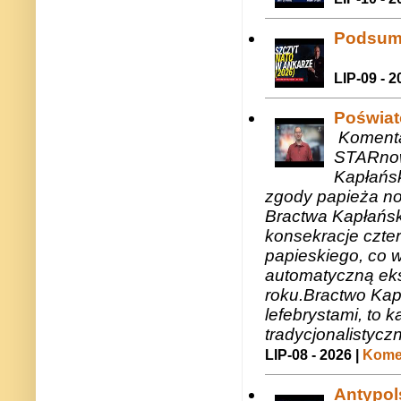
Podsum
LIP-09 - 2
Poświat
Komenta
STARnow
Kapłańsk
zgody papieża n
Bractwa Kapłańsk
konsekracje czte
papieskiego, co w
automatyczną eks
roku.Bractwo Ka
lefebrystami, to
tradycjonalistycz
LIP-08 - 2026 |
Komen
Antypols