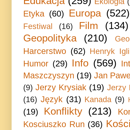
Edukacja
(259)
Ekologia
Europa
(522)
Etyka
(60)
Film
(134)
Festiwal
(16)
Geopolityka
(210)
Geo
Harcerstwo
(62)
Henryk Igli
Info
(569)
Humor
(29)
In
Maszczyszyn
(19)
Jan Paweł
Jerzy Krysiak
(19)
(9)
Jerzy
Język
(31)
(16)
Kanada
(9)
Konflikty
(213)
(19)
Ko
Kości
Kosciuszko Run
(36)