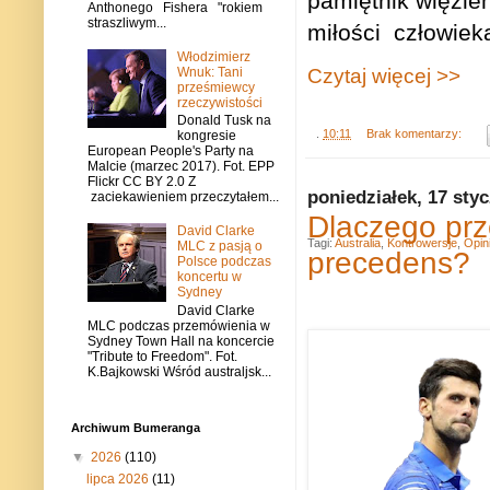
pamiętnik więzien
Anthonego Fishera "rokiem
straszliwym...
miłości
człowiek
Włodzimierz
Wnuk: Tani
Czytaj więcej >>
prześmiewcy
rzeczywistości
Donald Tusk na
.
10:11
Brak komentarzy:
kongresie
European People's Party na
Malcie (marzec 2017). Fot. EPP
Flickr CC BY 2.0 Z
poniedziałek, 17 sty
zaciekawieniem przeczytałem...
Dlaczego prz
David Clarke
Tagi:
Australia
,
Kontrowersje
,
Opin
MLC z pasją o
precedens?
Polsce podczas
koncertu w
Sydney
David Clarke
MLC podczas przemówienia w
Sydney Town Hall na koncercie
"Tribute to Freedom". Fot.
K.Bajkowski Wśród australjsk...
Archiwum Bumeranga
▼
2026
(110)
lipca 2026
(11)