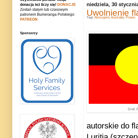
niedziela, 30 styczni
donacja też liczy się!
DONACJE
Zostań stałym lub czasowym
Uwolnienie f
patronem Bumeranga Polskiego:
Tagi:
Aborygeni
,
Australia
,
Prawo
PATREON
Sponsorzy
Graf. 
autorskie do f
Luritja (szczep