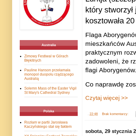
który stworzył
kosztowała 20
Flaga Aborygenów
mieszkańców Aust
Australia
praktycznym rozw
Zimowy Festiwal w Górach
zadowoleni, że r
Błękitnych
flagi Aborygenów
Pauline Hanson przełamała
monopol duopolu rządzącego
Australią
Co naprawdę zos
Solemn Mass of the Easter Vigil
St Mary's Cathedral Sydney
Czytaj więcej >>
Polska
.
22:48
Brak komentarzy:
Rozłam w partii Jarosława
Kaczyńskiego stał się faktem
sobota, 29 stycznia 