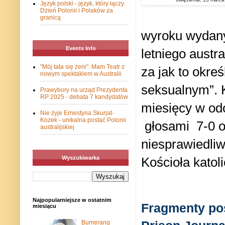
Język polski - język, który łączy.
Dzień Polonii i Polaków za
granicą
wyroku wydany
Events Info
letniego austra
"Mój tata się żeni". Mam Teatr z
za jak to okre
nowym spektaklem w Australii
seksualnym”. K
Prawybory na urząd Prezydenta
RP 2025 - debata 7 kandydatów
miesięcy w odo
Nie żyje Ernestyna Skurjat-
Kozek - unikalna postać Polonii
głosami 7-0 o
australijskiej
niesprawiedliw
Wyszukiwarka
Kościoła katol
Najpopularniejsze w ostatnim
Fragmenty pos
miesiącu
Bumerang