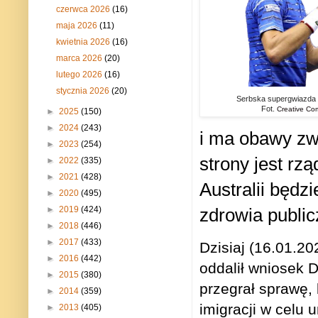
czerwca 2026
(16)
maja 2026
(11)
kwietnia 2026
(16)
marca 2026
(20)
lutego 2026
(16)
stycznia 2026
(20)
Serbska supergwiazda t
Fot.
Creative C
►
2025
(150)
►
2024
(243)
i ma obawy zw
►
2023
(254)
strony jest rz
►
2022
(335)
►
2021
(428)
Australii będ
►
2020
(495)
zdrowia public
►
2019
(424)
►
2018
(446)
►
2017
(433)
Dzisiaj (16.01.2
►
2016
(442)
oddalił wniosek 
►
2015
(380)
przegrał sprawę,
►
2014
(359)
imigracji w celu 
►
2013
(405)