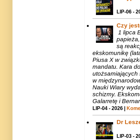
LIP-06 - 2
Czy jes
1 lipca 
papieża,
są reakc
ekskomunikę (lat
Piusa X w związk
mandatu. Kara do
utożsamiających 
w międzynarodow
Nauki Wiary wyda
schizmy. Ekskomu
Galarretę i Bernar
LIP-04 - 2026 |
Komen
Dr Lesze
LIP-03 - 2