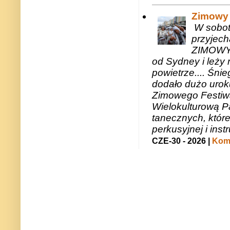
Zimowy 
W sobotę
przyjech
ZIMOWY 
od Sydney i leży 
powietrze.... Śni
dodało dużo uroku
Zimowego Festiwal
Wielokulturową P
tanecznych, któr
perkusyjnej i in
CZE-30 - 2026 |
Kome