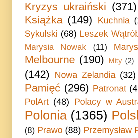
Kryzys ukraiński
(371)
Książka
(149)
Kuchnia
Sykulski
(68)
Leszek Wątrób
Marys
Marysia Nowak
(11)
Melbourne
(190)
Mity
(2)
(142)
Nowa Zelandia
(32)
Pamięć
(296)
Patronat
(4
PolArt
(48)
Polacy w Austra
Polonia
(1365)
Pols
Prawo
(88)
Przemysław P
(8)