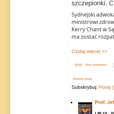
szczepionki. C
Sydnejski adwoka
ministrowi zdrow
Kerry Chant w Są
ma zostać rozpatr
Czytaj więcej >>
.
08:44
Brak komentarzy:
Nowsze posty
Subskrybuj:
Posty 
Prof. J
LIP-10 - 2