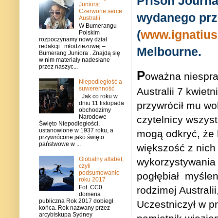
Prison Journal
Juniora:
Czerwone serce
wydanego prze
Australii
W Bumerangu
(
www.ignatiu
Polskim
rozpoczynamy nowy dział
redakcji młodzieżowej –
Melbourne.
Bumerang Juniora . Znajdą się
w nim materiały nadesłane
przez naszyc...
P
oważna niespra
Niepodległość a
suwerenność
Australii 7 kwietn
Jak co roku w
przywrócił mu wo
dniu 11 listopada
obchodzimy
Narodowe
czytelnicy wszys
Święto Niepodległości,
ustanowione w 1937 roku, a
mogą odkryć, że 
przywrócone jako święto
państwowe w ...
większość z nich 
Globalny alfabet,
wykorzystywania 
czyli
podsumowanie
pogłębiał
myśleni
roku 2017
Fot. CC0
rodzimej Australi
domena
publiczna Rok 2017 dobiegł
Uczestniczył w p
końca. Rok nazwany przez
arcybiskupa Sydney