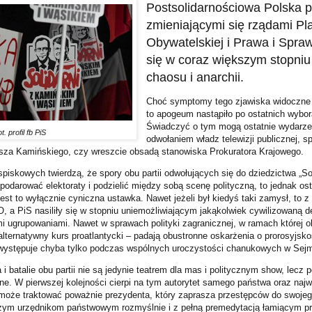
Postsolidarnościowa Polska p
zmieniającymi się rządami Pl
Obywatelskiej i Prawa i Spraw
się w coraz większym stopni
chaosu i anarchii.
Choć symptomy tego zjawiska widoczne b
to apogeum nastąpiło po ostatnich wybo
Świadczyć o tym mogą ostatnie wydarze
ot. profil fb PiS
odwołaniem władz telewizji publicznej, s
sza Kamińskiego, czy wreszcie obsadą stanowiska Prokuratora Krajowego.
spiskowych twierdzą, że spory obu partii odwołujących się do dziedzictwa „So
odarować elektoraty i podzielić między sobą scenę polityczną, to jednak ost
jest to wyłącznie cyniczna ustawka. Nawet jeżeli był kiedyś taki zamysł, to 
 a PiS nasiliły się w stopniu uniemożliwiającym jakąkolwiek cywilizowaną 
i ugrupowaniami. Nawet w sprawach polityki zagranicznej, w ramach której 
ternatywny kurs proatlantycki – padają obustronne oskarżenia o prorosyjsko
występuje chyba tylko podczas wspólnych uroczystości chanukowych w Sejm
 i batalie obu partii nie są jedynie teatrem dla mas i politycznym show, lecz
wne. W pierwszej kolejności cierpi na tym autorytet samego państwa oraz naj
może traktować poważnie prezydenta, który zaprasza przestępców do swojego
zym urzędnikom państwowym rozmyślnie i z pełną premedytacją łamiącym pr