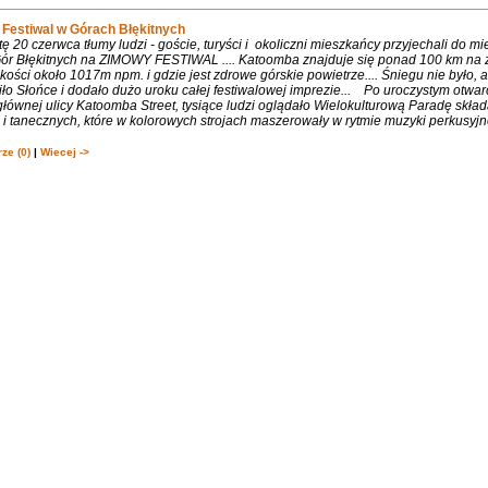
Festiwal w Górach Błękitnych
 20 czerwca tłumy ludzi - goście, turyści i okoliczni mieszkańcy przyjechali do m
 Gór Błękitnych na ZIMOWY FESTIWAL .... Katoomba znajduje się ponad 100 km na 
ości około 1017m npm. i gdzie jest zdrowe górskie powietrze.... Śniegu nie było, 
ło Słońce i dodało dużo uroku całej festiwalowej imprezie... Po uroczystym otwa
łównej ulicy Katoomba Street, tysiące ludzi oglądało Wielokulturową Paradę składa
 tanecznych, które w kolorowych strojach maszerowały w rytmie muzyki perkusyjne
ze (0)
|
Wiecej ->