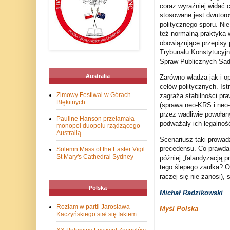
coraz wyraźniej widać 
stosowane jest dwutoro
politycznego sporu. Ni
też normalną praktyką 
obowiązujące przepisy
Trybunału Konstytucyjn
Spraw Publicznych Sąd
Australia
Zarówno władza jak i op
celów politycznych. Is
Zimowy Festiwal w Górach
zagraża stabilności pr
Błękitnych
(sprawa neo-KRS i neo-
przez wadliwie powoła
Pauline Hanson przełamała
podważały ich legalnoś
monopol duopolu rządzącego
Australią
Scenariusz taki prowad
precedensu. Co prawda 
Solemn Mass of the Easter Vigil
St Mary's Cathedral Sydney
później „falandyzacją p
tego ślepego zaułka? Ob
raczej się nie zanosi), 
Polska
Michał Radzikowski
Rozłam w partii Jarosława
Myśl Polska
Kaczyńskiego stał się faktem