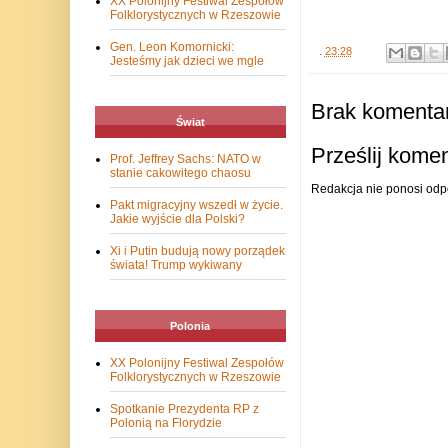
XX Polonijny Festiwal Zespołów
Folklorystycznych w Rzeszowie
Gen. Leon Komornicki:
.
23:28
Jesteśmy jak dzieci we mgle
Brak komentar
Świat
Prześlij kome
Prof. Jeffrey Sachs: NATO w
stanie cakowitego chaosu
Redakcja nie ponosi odp
Pakt migracyjny wszedł w życie.
Jakie wyjście dla Polski?
Xi i Putin budują nowy porządek
świata! Trump wykiwany
Polonia
XX Polonijny Festiwal Zespołów
Folklorystycznych w Rzeszowie
Spotkanie Prezydenta RP z
Polonią na Florydzie