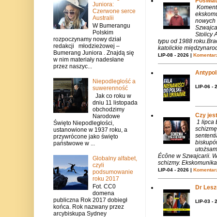
Poświat
Juniora:
Komenta
Czerwone serce
ekskomu
Australii
nowych 
W Bumerangu
Szwajca
Polskim
Stolicy 
rozpoczynamy nowy dział
typu od 1988 roku.Bra
redakcji młodzieżowej –
katolickie międzynaro
Bumerang Juniora . Znajdą się
LIP-08 - 2026 |
Komentarz
w nim materiały nadesłane
przez naszyc...
Antypols
Niepodległość a
LIP-06 - 
suwerenność
Jak co roku w
dniu 11 listopada
obchodzimy
Czy jes
Narodowe
1 lipca
Święto Niepodległości,
schizmę
ustanowione w 1937 roku, a
sentent
przywrócone jako święto
biskupó
państwowe w ...
utożsam
Écône w Szwajcarii. W
Globalny alfabet,
schizmy. Ekskomunika 
czyli
LIP-04 - 2026 |
Komentarz
podsumowanie
roku 2017
Fot. CC0
Dr Lesze
domena
publiczna Rok 2017 dobiegł
LIP-03 - 
końca. Rok nazwany przez
arcybiskupa Sydney