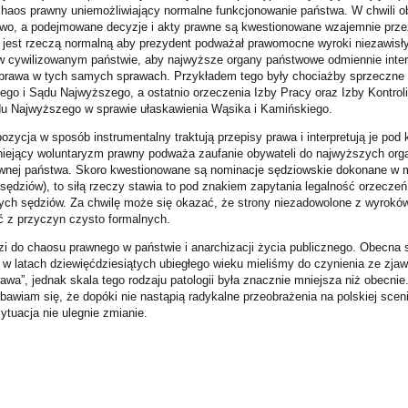
chaos prawny uniemożliwiający normalne funkcjonowanie państwa. W chwili o
wo, a podejmowane decyzje i akty prawne są kwestionowane wzajemnie przez
e jest rzeczą normalną aby prezydent podważał prawomocne wyroki niezawisły
w cywilizowanym państwie, aby najwyższe organy państwowe odmiennie inter
 prawa w tych samych sprawach. Przykładem tego były chociażby sprzeczne 
ego i Sądu Najwyższego, a ostatnio orzeczenia Izby Pracy oraz Izby Kontrol
u Najwyższego w sprawie ułaskawienia Wąsika i Kamińskiego.
ozycja w sposób instrumentalny traktują przepisy prawa i interpretują je po
tniejący woluntaryzm prawny podważa zaufanie obywateli do najwyższych org
awnej państwa. Skoro kwestionowane są nominacje sędziowskie dokonane w 
sędziów), to siłą rzeczy stawia to pod znakiem zapytania legalność orzecz
nych sędziów. Za chwilę może się okazać, że strony niezadowolone z wyrok
ć z przyczyn czysto formalnych.
zi do chaosu prawnego w państwie i anarchizacji życia publicznego. Obecna 
w latach dziewięćdziesiątych ubiegłego wieku mieliśmy do czynienia ze zj
rawa”, jednak skala tego rodzaju patologii była znacznie mniejsza niż obecnie
awiam się, że dopóki nie nastąpią radykalne przeobrażenia na polskiej scenie
sytuacja nie ulegnie zmianie.