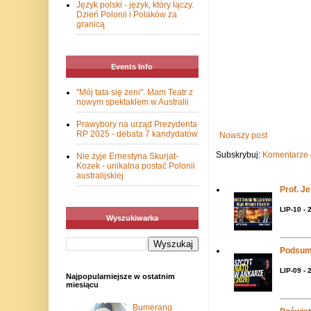
Język polski - język, który łączy.
Dzień Polonii i Polaków za
granicą
Events Info
"Mój tata się żeni". Mam Teatr z
nowym spektaklem w Australii
Prawybory na urząd Prezydenta
RP 2025 - debata 7 kandydatów
Nowszy post
Subskrybuj:
Komentarze 
Nie żyje Ernestyna Skurjat-
Kozek - unikalna postać Polonii
australijskiej
Prof. J
LIP-10 - 
Wyszukiwarka
Podsum
LIP-09 - 
Najpopularniejsze w ostatnim
miesiącu
Bumerang