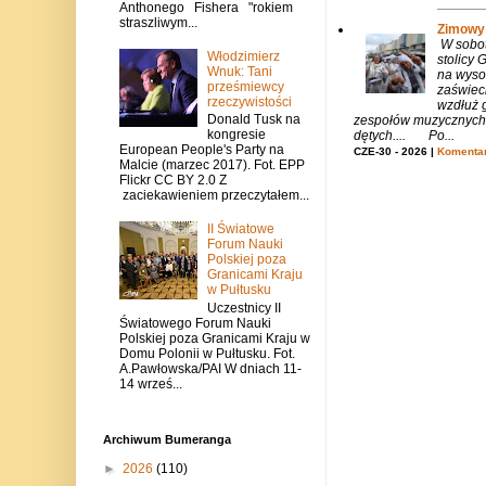
Anthonego Fishera "rokiem
straszliwym...
Zimowy 
W sobotę
Włodzimierz
stolicy
Wnuk: Tani
na wysok
prześmiewcy
zaświeci
rzeczywistości
wzdłuż g
Donald Tusk na
zespołów muzycznych i
kongresie
dętych.... Po...
European People's Party na
CZE-30 - 2026 |
Komentar
Malcie (marzec 2017). Fot. EPP
Flickr CC BY 2.0 Z
zaciekawieniem przeczytałem...
II Światowe
Forum Nauki
Polskiej poza
Granicami Kraju
w Pułtusku
Uczestnicy II
Światowego Forum Nauki
Polskiej poza Granicami Kraju w
Domu Polonii w Pułtusku. Fot.
A.Pawłowska/PAI W dniach 11-
14 wrześ...
Archiwum Bumeranga
►
2026
(110)