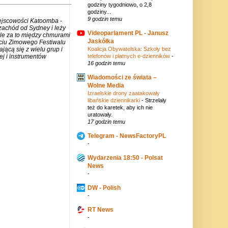
godziny tygodniowo, o 2,8
godziny...
9 godzin temu
iejscowości Katoomba -
zachód od Sydney i leży
Videoparlament PL - Janusz
ale za to między chmurami
Jaskółka
rciu Zimowego Festiwalu
jącą się z wielu grup i
Koalicja Obywatelska: Szkoły bez
j i instrumentów
telefonów i płatnych e-dzienników
-
16 godzin temu
Wiadomości ze świata –
Wolne Media
Izraelskie drony zaatakowały
libańskie dziennikarki
-
Strzelały
też do karetek, aby ich nie
uratowały.
17 godzin temu
Telegram - NewsFactoryPL
-
Wydarzenia 18:50 - Polsat
News
-
DW - Polish
-
RT News
-