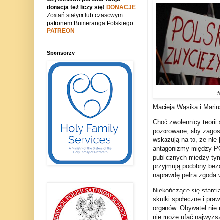
donacja też liczy się!
DONACJE
Zostań stałym lub czasowym
patronem Bumeranga Polskiego:
PATREON
Sponsorzy
f
Macieja Wąsika i Mariu
Choć zwolennicy teorii 
pozorowane, aby zagosp
wskazują na to, że nie 
antagonizmy między PO,
publicznych między tym
przyjmują podobny bezal
naprawdę pełna zgoda 
Niekończące się starcia
skutki społeczne i pra
organów. Obywatel nie 
nie może ufać najwyżs