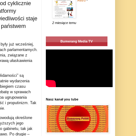
Retro
-
od cyklicznie
atformy
iedliwości staje
2 miesiące temu
u państwem
Bumerang Media TV
yły już wcześniej,
rach parlamentarnych.
nia, związane z
prawą ułaskawienia
lidarności” są
atnie wydarzenia
z biegiem czasu
debatę w sprawach
oba ugrupowania
Nasz kanał you tube
ść i proputinizm. Tak
ie.
 powodują określone
wyższych jego
 gabinetu, tak jak
awo. Po drugie –