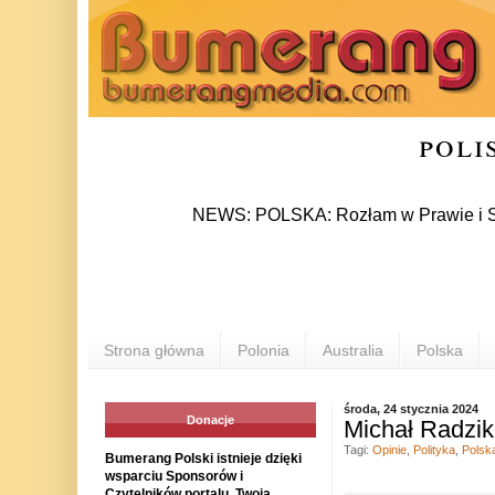
poli
NEWS: POLSKA: Rozłam w Prawie i Sprawiedli
Strona główna
Polonia
Australia
Polska
środa, 24 stycznia 2024
Donacje
Michał Radzi
Tagi:
Opinie
,
Polityka
,
Polsk
Bumerang Polski istnieje dzięki
wsparciu Sponsorów i
Czytelników portalu. Twoja