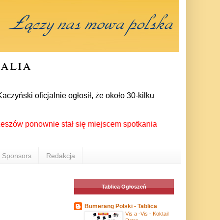
ralia
ski oficjalnie ogłosił, że około 30-kilku posłów zrezygnowało
ponownie stał się miejscem spotkania Polonii z całego świata 
Sponsors
Redakcja
Tablica Ogłoszeń
Bumerang Polski - Tablica
Vis a -Vis - Koktail