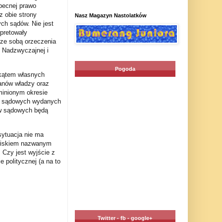
becnej prawo
 obie strony
Nasz Magazyn Nastolatków
ch sądów. Nie jest
pretowały
ze sobą orzeczenia
i Nadzwyczajnej i
Pogoda
d kątem własnych
anów władzy oraz
minionym okresie
eń sądowych wydanych
ów sądowych będą
sytuacja nie ma
awiskiem nazwanym
. Czy jest wyjście z
 politycznej (a na to
Twitter - fb - google+