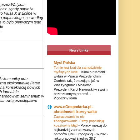
 przez Watykan
m bez zgody papieża
go Piusa X w Écône w
u papieskiego, co według
e to było pierwszym tego
to
.
News Links
Myśl Polska
To nie jest kraj dla samodzielnie
myślących ludzi
-
Kloaka rusofobii
wybiła w Pałacu Prezydenckim.
ekskomunikę oraz
Cuchnie tak, że czują to już w
czną ekskomunikę (latae
Waszyngtonie i Moskwie.
lną konsekracją nowych
Prezydent Karol Nawrocki w swoim
h formalnie
bezrozumnym przemó...
zynarodowym seminarium w
2 godziny temu
stanowią przestępstwo
www.eGospodarka.pl -
aktualności, kursy walut
Zapracowanie to nie
zaangażowanie. Firmy popełniają
kosztowny błąd
-
Polacy należą do
najbardziej zapracowanych
narodów Unii Europejskiej – w 2025
roku pracowali średnio 38,7