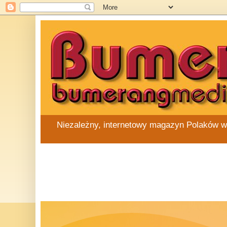
Niezależny, internetowy magazyn Polaków w Au