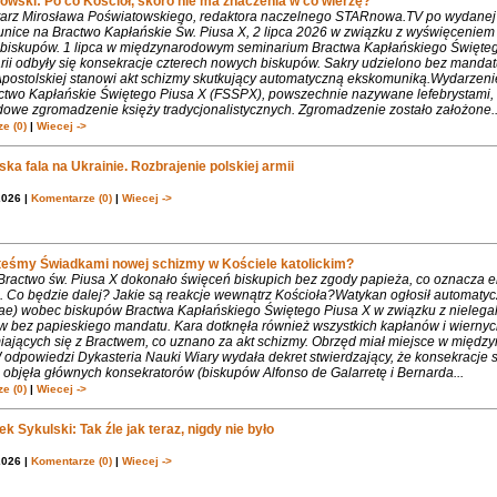
owski: Po co Kościół, skoro nie ma znaczenia w co wierzę?
rz Mirosława Poświatowskiego, redaktora naczelnego STARnowa.TV po wydanej
nice na Bractwo Kapłańskie Św. Piusa X, 2 lipca 2026 w związku z wyświęcenie
biskupów. 1 lipca w międzynarodowym seminarium Bractwa Kapłańskiego Święte
rii odbyły się konsekracje czterech nowych biskupów. Sakry udzielono bez mandat
Apostolskiej stanowi akt schizmy skutkujący automatyczną ekskomuniką.Wydarzeni
ctwo Kapłańskie Świętego Piusa X (FSSPX), powszechnie nazywane lefebrystami, 
dowe zgromadzenie księży tradycjonalistycznych. Zgromadzenie zostało założone..
e (0)
|
Wiecej ->
ka fala na Ukrainie. Rozbrajenie polskiej armii
2026 |
Komentarze (0)
|
Wiecej ->
teśmy Świadkami nowej schizmy w Kościele katolickim?
 Bractwo św. Piusa X dokonało święceń biskupich bez zgody papieża, co oznacza 
. Co będzie dalej? Jakie są reakcje wewnątrz Kościoła?Watykan ogłosił automaty
iae) wobec biskupów Bractwa Kapłańskiego Świętego Piusa X w związku z nielega
w bez papieskiego mandatu. Kara dotknęła również wszystkich kapłanów i wiernyc
iających się z Bractwem, co uznano za akt schizmy. Obrzęd miał miejsce w międ
 odpowiedzi Dykasteria Nauki Wiary wydała dekret stwierdzający, że konsekracje 
objęła głównych konsekratorów (biskupów Alfonso de Galarretę i Bernarda...
e (0)
|
Wiecej ->
k Sykulski: Tak źle jak teraz, nigdy nie było
2026 |
Komentarze (0)
|
Wiecej ->