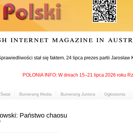
sh internet magazine in aust
wości stał się faktem. 24 lipca prezes partii Jarosław Kaczyń
POLONIA INFO: W dniach 15–21 lipca 2026 roku Rzeszów 
Świat
Bumerang Media
Bumerang Juniora
Ogłoszenia
kowski: Państwo chaosu
a