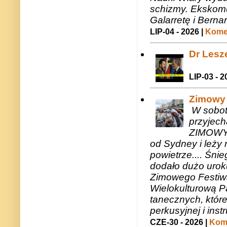
schizmy. Ekskomu
Galarretę i Bernar
LIP-04 - 2026 |
Komen
Dr Lesze
LIP-03 - 2
Zimowy 
W sobotę
przyjech
ZIMOWY 
od Sydney i leży 
powietrze.... Śni
dodało dużo uroku
Zimowego Festiwal
Wielokulturową P
tanecznych, któr
perkusyjnej i in
CZE-30 - 2026 |
Kome