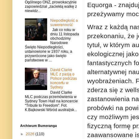
Ogólnego ONZ, prowokacyjnie
Equorga - znajdu
zapowiedział „zaciekłą walkę z
niewidz...
przeżywamy moc 
Niepodległość a
suwerenność
Wraz z każdą nas
Jak co roku w
dniu 11 listopada
przekonaniu, że 
obchodzimy
Narodowe
tytuł, w którym a
Święto Niepodległości,
ustanowione w 1937 roku, a
ekologicznej jako
przywrócone jako święto
państwowe w ...
fantastycznych fo
David Clarke
alternatywnej na
MLC z pasją o
Polsce podczas
wyobrażeniach. F
koncertu w
Sydney
zderza się z wel
David Clarke
MLC podczas przemówienia w
zastanowienia na
Sydney Town Hall na koncercie
"Tribute to Freedom". Fot.
probówki na powi
K.Bajkowski Wśród australjsk...
czy możliwym jest
fizyczną formę pr
Archiwum Bumeranga
zaawansowane is
►
2026
(110)