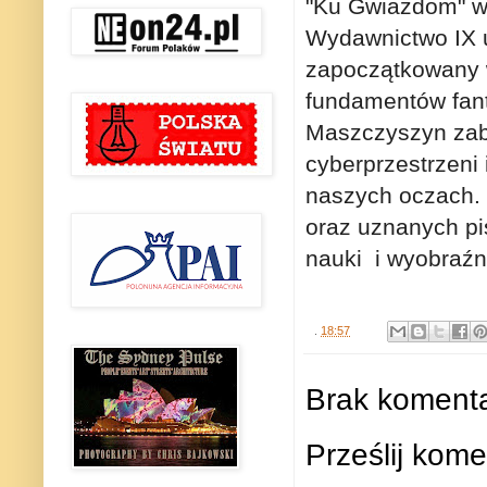
"Ku Gwiazdom" w
Wydawnictwo IX u
zapoczątkowany w
fundamentów fant
Maszczyszyn zabi
cyberprzestrzeni 
naszych oczach.
oraz uznanych pis
nauki i wyobraź
.
18:57
Brak komenta
Prześlij kome