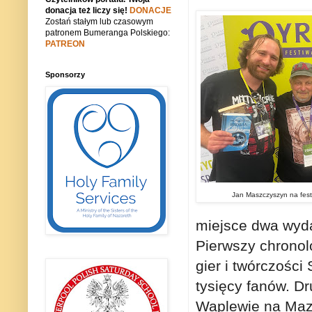
donacja też liczy się!
DONACJE
Zostań stałym lub czasowym
patronem Bumeranga Polskiego:
PATREON
Sponsorzy
Jan Maszczyszyn na fest
miejsce dwa wyda
Pierwszy chronol
gier i twórczości
tysięcy fanów. Dr
Waplewie na Maz