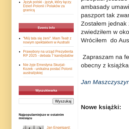
Język polski - język, który łączy.
ambasady umawiaj
Dzień Polonii i Polaków za
granicą
paszport tak zwa
Zostałem jednak 
Events Info
zwiedziłem w okol
"Mój tata się żeni". Mam Teatr z
Wróciłem do Aust
nowym spektaklem w Australii
Prawybory na urząd Prezydenta
Zapraszam na fes
RP 2025 - debata 7 kandydatów
obecny z książka
Nie żyje Ernestyna Skurjat-
Kozek - unikalna postać Polonii
australijskiej
Jan Maszczyszy
Wyszukiwarka
Nowe książki:
Najpopularniejsze w ostatnim
miesiącu
Jan Engelgard: