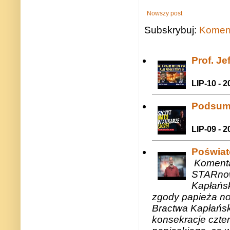
Nowszy post
Subskrybuj:
Koment
Prof. J
LIP-10 - 2
Podsum
LIP-09 - 2
Poświat
Komenta
STARnow
Kapłańsk
zgody papieża n
Bractwa Kapłańsk
konsekracje czte