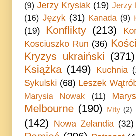
Jerzy Krysiak
(19)
(9)
Jerzy
Język
(31)
(16)
Kanada
(9)
Konflikty
(213)
(19)
Ko
Kości
Kosciuszko Run
(36)
Kryzys ukraiński
(371)
Książka
(149)
Kuchnia
Sykulski
(68)
Leszek Wątrób
Marys
Marysia Nowak
(11)
Melbourne
(190)
Mity
(2)
(142)
Nowa Zelandia
(32)