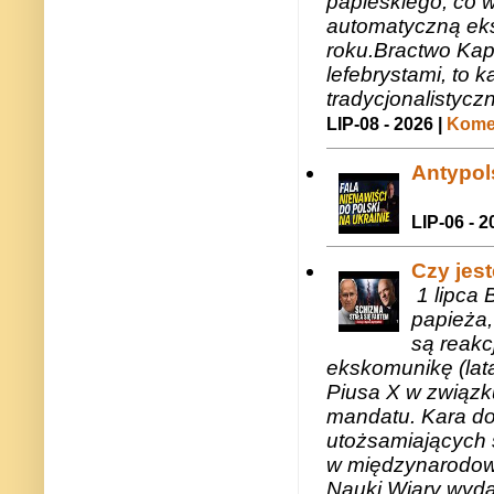
papieskiego, co w
automatyczną eks
roku.Bractwo Ka
lefebrystami, to
tradycjonalistycz
LIP-08 - 2026 |
Komen
Antypols
LIP-06 - 2
Czy jes
1 lipca 
papieża,
są reakc
ekskomunikę (lat
Piusa X w związk
mandatu. Kara do
utożsamiających 
w międzynarodow
Nauki Wiary wyda