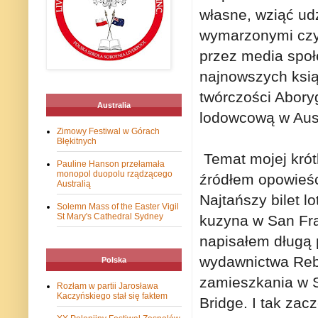
własne, wziąć ud
wymarzonymi czyt
przez media społ
najnowszych ksią
twórczości Abory
Australia
lodowcową w Austr
Zimowy Festiwal w Górach
Błękitnych
Temat mojej krót
Pauline Hanson przełamała
monopol duopolu rządzącego
źródłem opowieśc
Australią
Najtańszy bilet l
Solemn Mass of the Easter Vigil
St Mary's Cathedral Sydney
kuzyna w San Fra
napisałem długą 
wydawnictwa Rebi
Polska
zamieszkania w 
Rozłam w partii Jarosława
Kaczyńskiego stał się faktem
Bridge. I tak zac