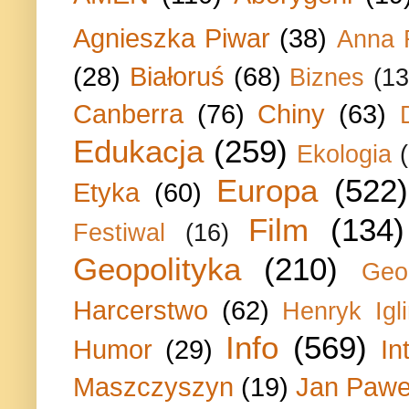
Agnieszka Piwar
(38)
Anna 
(28)
Białoruś
(68)
Biznes
(13
Canberra
(76)
Chiny
(63)
Edukacja
(259)
Ekologia
Europa
(522)
Etyka
(60)
Film
(134)
Festiwal
(16)
Geopolityka
(210)
Geo
Harcerstwo
(62)
Henryk Igli
Info
(569)
Humor
(29)
In
Maszczyszyn
(19)
Jan Paweł