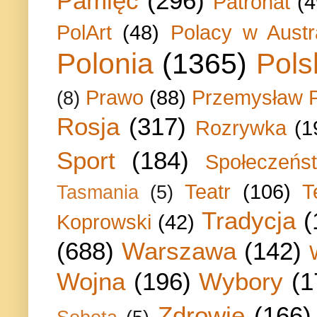
Pamięć
(296)
Patronat
(4
PolArt
(48)
Polacy w Austra
Polonia
(1365)
Pols
Prawo
(88)
Przemysław P
(8)
Rosja
(317)
Rozrywka
(1
Sport
(184)
Społeczeńs
Teatr
(106)
T
Tasmania
(5)
Tradycja
(
Koprowski
(42)
(688)
Warszawa
(142)
Wojna
(196)
Wybory
(1
Zdrowie
(166)