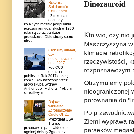
Dinozauroid
Rocznica
Solidarności i
Gorbaczow
Z roku na rok
obchody
kolejnych rocznic podpisania
porozumień gdańskich w 1980
roku są coraz bardziej
K
to wie, czy nie
groteskowe. Obie strony sporu,
niczy...
Maszczyszyna w 
Globalny alfabet,
klimacie retrofik
czyli
podsumowanie
rzeczywistości, k
roku 2017
Fot. CC0
rozpoznawczym p
domena
publiczna Rok 2017 dobiegł
końca. Rok nazwany przez
Otrzymujemy pok
arcybiskupa Sydney
Anthonego Fishera "rokiem
nieograniczonej 
straszliwym...
porównania do "I
Bojowe,
wirtualne
Zgromadzenie
Po przewodnictwe
Ogóle ONZtu
Prezydent USA
Ziemi wyprawa ra
Trump,
przemawiając na wideo do
parseków megastr
ogólnej debaty Zgromadzenia