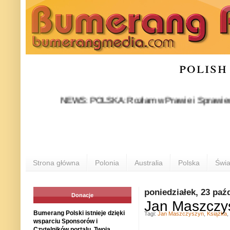
polish
NEWS: POLSKA: Rozłam w Prawie i Sprawiedliwości st
Strona główna
Polonia
Australia
Polska
Świa
poniedziałek, 23 paź
Donacje
Jan Maszczys
Bumerang Polski istnieje dzięki
Tagi:
Jan Maszczyszyn
,
Książka
,
wsparciu Sponsorów i
Czytelników portalu. Twoja