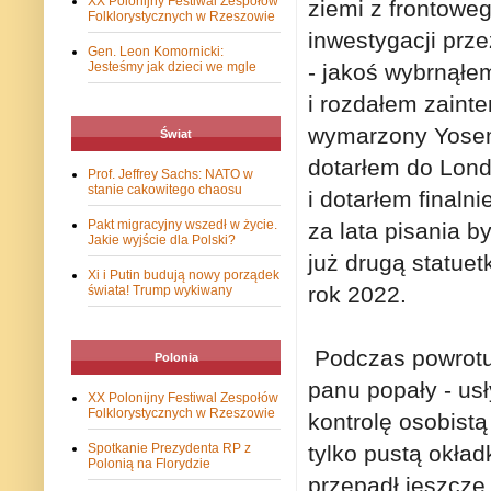
XX Polonijny Festiwal Zespołów
ziemi z frontoweg
Folklorystycznych w Rzeszowie
inwestygacji prz
Gen. Leon Komornicki:
- jakoś wybrnąłe
Jesteśmy jak dzieci we mgle
i rozdałem zaint
wymarzony Yosemi
Świat
dotarłem do Londy
Prof. Jeffrey Sachs: NATO w
stanie cakowitego chaosu
i dotarłem finaln
Pakt migracyjny wszedł w życie.
za lata pisania b
Jakie wyjście dla Polski?
już drugą statuet
Xi i Putin budują nowy porządek
rok 2022.
świata! Trump wykiwany
Podczas powrotu 
Polonia
panu popały - us
XX Polonijny Festiwal Zespołów
Folklorystycznych w Rzeszowie
kontrolę osobistą
tylko pustą okła
Spotkanie Prezydenta RP z
Polonią na Florydzie
przepadł jeszcze 