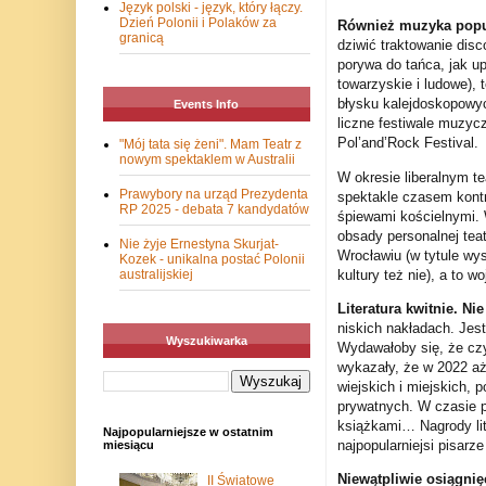
Język polski - język, który łączy.
Dzień Polonii i Polaków za
Również muzyka popul
granicą
dziwić traktowanie dis
porywa do tańca, jak up
towarzyskie i ludowe), 
błysku kalejdoskopowyc
Events Info
liczne festiwale muzycz
Pol’and’Rock Festival.
"Mój tata się żeni". Mam Teatr z
nowym spektaklem w Australii
W okresie liberalnym te
Prawybory na urząd Prezydenta
spektakle czasem kontr
RP 2025 - debata 7 kandydatów
śpiewami kościelnymi. 
obsady personalnej teat
Nie żyje Ernestyna Skurjat-
Wrocławiu (w tytule wys
Kozek - unikalna postać Polonii
kultury też nie), a to 
australijskiej
Literatura kwitnie. N
niskich nakładach. Jest
Wyszukiwarka
Wydawałoby się, że czy
wykazały, że w 2022 aż 
wiejskich i miejskich, 
prywatnych. W czasie pa
książkami… Nagrody lite
Najpopularniejsze w ostatnim
najpopularniejsi pisarze
miesiącu
Niewątpliwie osiągnię
II Światowe