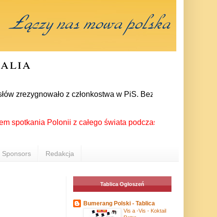
ralia
ów zrezygnowało z członkostwa w PiS. Bezpośrednią przyczyną r
kania Polonii z całego świata podczas XX Światowego Festiwalu
Sponsors
Redakcja
Tablica Ogłoszeń
Bumerang Polski - Tablica
Vis a -Vis - Koktail