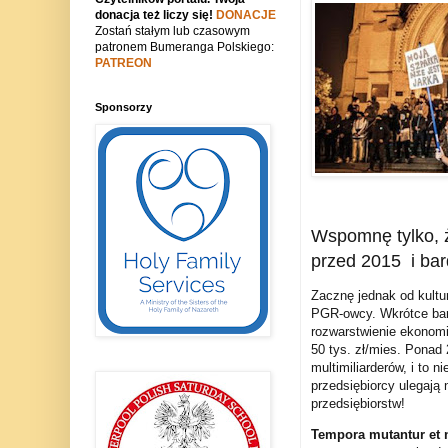
donacja też liczy się!
DONACJE
Zostań stałym lub czasowym
patronem Bumeranga Polskiego:
PATREON
Sponsorzy
Wspomnę tylko, że
przed 2015 i bar
Zacznę jednak od kultur
PGR-owcy. Wkrótce bar
rozwarstwienie ekonomi
50 tys. zł/mies. Ponad 
multimiliarderów, i to 
przedsiębiorcy ulegają
przedsiębiorstw!
Tempora mutantur et n