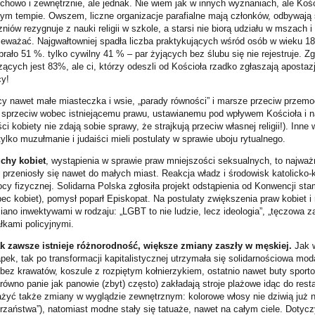
owo i zewnętrznie, ale jednak. Nie wiem jak w innych wyznaniach, ale Kośció
ym tempie. Owszem, liczne organizacje parafialne mają członków, odbywają s
czniów rezygnuje z nauki religii w szkole, a starsi nie biorą udziału w mszach
ważać. Najgwałtowniej spadła liczba praktykujących wśród osób w wieku 18-
rało 51 %. tylko cywilny 41 % – par żyjących bez ślubu się nie rejestruje. Z
zących jest 83%, ale ci, którzy odeszli od Kościoła rzadko zgłaszają aposta
cy!
jący nawet małe miasteczka i wsie, „parady równości” i marsze przeciw przem
sprzeciw wobec istniejącemu prawu, ustawianemu pod wpływem Kościoła i na
ci kobiety nie zdają sobie sprawy, że strajkują przeciw własnej religii!). Inne
ylko muzułmanie i judaiści mieli postulaty w sprawie uboju rytualnego.
chy kobiet
, wystąpienia w sprawie praw mniejszości seksualnych, to najważ
e przeniosły się nawet do małych miast. Reakcja władz i środowisk katolick
y fizycznej. Solidarna Polska zgłosiła projekt odstąpienia od Konwencji sta
 kobiet), pomysł poparł Episkopat. Na postulaty zwiększenia praw kobiet i
ano inwektywami w rodzaju: „LGBT to nie ludzie, lecz ideologia”, „tęczowa z
łkami policyjnymi.
k zawsze istnieje różnorodność, większe zmiany zaszły w męskiej.
Jak w
pek, tak po transformacji kapitalistycznej utrzymała się solidarnościowa mo
 bez krawatów, koszule z rozpiętym kołnierzykiem, ostatnio nawet buty sporto
ówno panie jak panowie (zbyt) często) zakładają stroje plażowe idąc do resta
ażyć także zmiany w wyglądzie zewnętrznym: kolorowe włosy nie dziwią już ni
aństwa”), natomiast modne stały się tatuaże, nawet na całym ciele. Dotycz