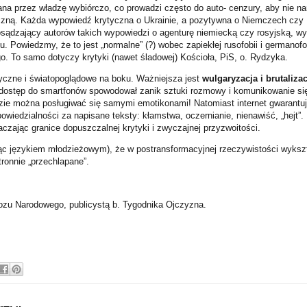
ana przez władzę wybiórczo, co prowadzi często do auto- cenzury, aby nie na
czną. Każda wypowiedź krytyczna o Ukrainie, a pozytywna o Niemczech czy 
sądzający autorów takich wypowiedzi o agenturę niemiecką czy rosyjską, wy
. Powiedzmy, że to jest „normalne” (?) wobec zapiekłej rusofobii i germanofo
o. To samo dotyczy krytyki (nawet śladowej) Kościoła, PiS, o. Rydzyka.
czne i światopoglądowe na boku. Ważniejsza jest
wulgaryzacja i brutaliza
ostęp do smartfonów spowodował zanik sztuki rozmowy i komunikowanie się
zie można posługiwać się samymi emotikonami! Natomiast internet gwarant
powiedzialności za napisane teksty: kłamstwa, oczernianie, nienawiść, „hejt”.
czając granice dopuszczalnej krytyki i zwyczajnej przyzwoitości.
 językiem młodzieżowym), że w postransformacyjnej rzeczywistości wykszta
onnie „przechlapane”.
ozu Narodowego, publicystą b. Tygodnika Ojczyzna.