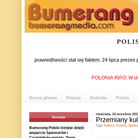
poli
ie i Sprawiedliwości stał się faktem. 24 lipca prezes partii 
POLONIA INFO: W dniach 
Strona główna
Polonia
Australia
Polska
niedziela, 10 września 202
Donacje
Przemiany kul
Tagi:
Kultura
,
Polska
,
Społe
Bumerang Polski istnieje dzięki
wsparciu Sponsorów i
Czytelników portalu. Twoja