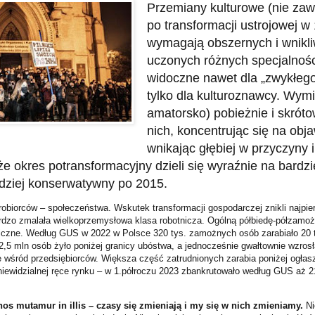
Przemiany kulturowe (nie zaw
po transformacji ustrojowej w
wymagają obszernych i wnikl
uczonych różnych specjalnośc
widoczne nawet dla „zwykłego
tylko dla kulturoznawcy. Wym
amatorsko) pobieżnie i skróto
nich, koncentrując się na obj
wnikając głębiej w przyczyny i 
 okres potransformacyjny dzieli się wyraźnie na bardzie
dziej konserwatywny po 2015.
obiorców – społeczeństwa. Wskutek transformacji gospodarczej znikli najpier
dzo zmalała wielkoprzemysłowa klasa robotnicza. Ogólną półbiedę-półzamoż
czne. Według GUS w 2022 w Polsce 320 tys. zamożnych osób zarabiało 20 ty
2,5 mln osób żyło poniżej granicy ubóstwa, a jednocześnie gwałtownie wzrosła
nie wśród przedsiębiorców. Większa część zatrudnionych zarabia poniżej ogłas
 niewidzialnej ręce rynku – w 1.półroczu 2023 zbankrutowało według GUS aż 2
os mutamur in illis – czasy się zmieniają i my się w nich zmieniamy.
Ni