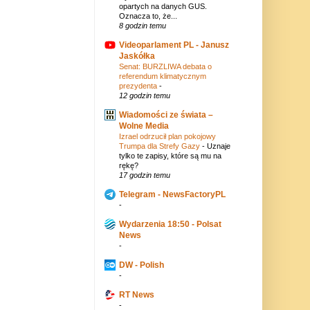
opartych na danych GUS.
Oznacza to, że...
8 godzin temu
Videoparlament PL - Janusz
Jaskółka
Senat: BURZLIWA debata o
referendum klimatycznym
prezydenta
-
12 godzin temu
Wiadomości ze świata –
Wolne Media
Izrael odrzucił plan pokojowy
Trumpa dla Strefy Gazy
-
Uznaje
tylko te zapisy, które są mu na
rękę?
17 godzin temu
Telegram - NewsFactoryPL
-
Wydarzenia 18:50 - Polsat
News
-
DW - Polish
-
RT News
-