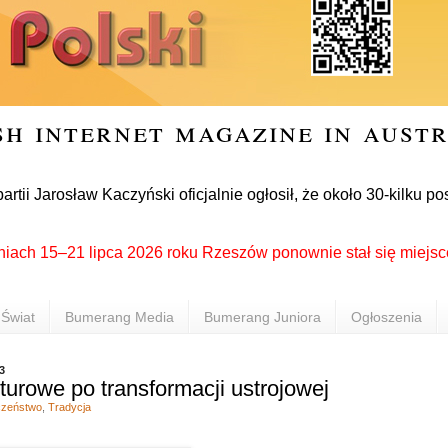
sh internet magazine in aust
Jarosław Kaczyński oficjalnie ogłosił, że około 30-kilku posł
15–21 lipca 2026 roku Rzeszów ponownie stał się miejscem spot
Świat
Bumerang Media
Bumerang Juniora
Ogłoszenia
3
turowe po transformacji ustrojowej
czeństwo
,
Tradycja