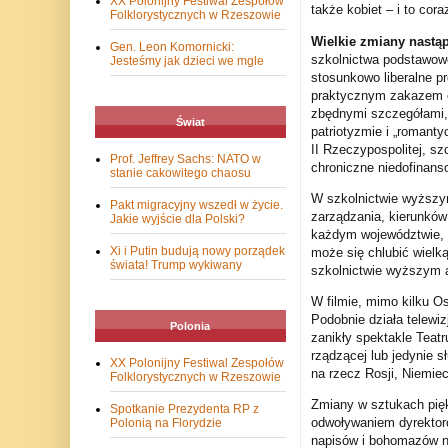
XX Polonijny Festiwal Zespołów
także kobiet – i to cor
Folklorystycznych w Rzeszowie
Wielkie zmiany nastąp
Gen. Leon Komornicki:
szkolnictwa podstawowe
Jesteśmy jak dzieci we mgle
stosunkowo liberalne p
praktycznym zakazem ed
zbędnymi szczegółami, s
Świat
patriotyzmie i „romant
II Rzeczypospolitej, sz
Prof. Jeffrey Sachs: NATO w
chroniczne niedofinanso
stanie cakowitego chaosu
W szkolnictwie wyższ
Pakt migracyjny wszedł w życie.
zarządzania, kierunkó
Jakie wyjście dla Polski?
każdym województwie, a
Xi i Putin budują nowy porządek
może się chlubić wielk
świata! Trump wykiwany
szkolnictwie wyższym a
W filmie, mimo kilku Os
Podobnie działa telewiz
Polonia
zanikły spektakle Teatr
rządzącej lub jedynie 
XX Polonijny Festiwal Zespołów
na rzecz Rosji, Niemiec
Folklorystycznych w Rzeszowie
Zmiany w sztukach piękn
Spotkanie Prezydenta RP z
odwoływaniem dyrekto
Polonią na Florydzie
napisów i bohomazów na