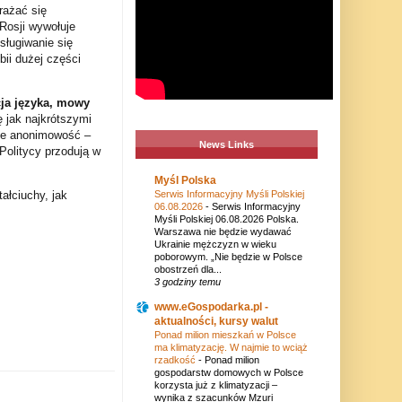
rażać się
Rosji wywołuje
sługiwanie się
bii dużej części
cja języka, mowy
 jak najkrótszymi
uje anonimowość –
News Links
 Politycy przodują w
Myśl Polska
Serwis Informacyjny Myśli Polskiej
łciuchy, jak
06.08.2026
-
Serwis Informacyjny
Myśli Polskiej 06.08.2026 Polska.
Warszawa nie będzie wydawać
Ukrainie mężczyzn w wieku
poborowym. „Nie będzie w Polsce
obostrzeń dla...
3 godziny temu
www.eGospodarka.pl -
aktualności, kursy walut
Ponad milion mieszkań w Polsce
ma klimatyzację. W najmie to wciąż
rzadkość
-
Ponad milion
gospodarstw domowych w Polsce
korzysta już z klimatyzacji –
wynika z szacunków Mzuri