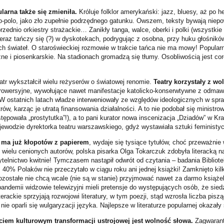
arna także się zmieniła.
Króluje folklor amerykański: jazz, bluesy, aż po 
co-polo, jako zło zupełnie podrzędnego gatunku. Owszem, teksty bywają nie
rzednio orkiestry strażackie… Zanikły tanga, walce, oberki i polki (wszystkie
teraz tańczy się (?) w dyskotekach, podrygując z osobna, przy huku głośnikó
h świateł. O staroświeckiej rozmowie w trakcie tańca nie ma mowy! Popularn
ne i piosenkarskie. Na stadionach gromadzą się tłumy. Osobliwością jest cor
atr wykształcił wielu reżyserów o światowej renomie.
Teatry korzystały z wo
owersyjne, wywołujące nawet manifestacje katolicko-konserwtywne z odmaw
W ostatnich latach władze interweniowały ze względów ideologicznych w spra
rów, karząc je utratą finansowania działalności. A to nie podobał się ministro
tępowała „prostytutka”!), a to pani kurator nowa inscenizacja „Dziadów” w Kra
wojewodzie dyrektorka teatru warszawskiego, gdyż wystawiała sztuki feminist
ie ma już kłopotów z papierem
, wydaje się tysiące tytułów, choć przeważnie 
 wielu cenionych autorów, polska pisarka Olga Tokarczuk zdobyła literacką n
telnictwo kwitnie! Tymczasem nastąpił odwrót od czytania – badania Bibliot
40% Polaków nie przeczytało w ciągu roku ani jednej książki! Zamknięto kilk
pozostałe nie chcą wcale (nie są w stanie) przyjmować nawet za darmo książe
ndemii widzowie telewizyjni mieli pretensje do występujących osób, że siedz
rackie sprzyjają rozwojowi literatury, w tym poezji, stąd wzrosła liczba pisz
 nie oparli się wulgaryzacji języka. Najlepsze w literaturze popularnej okazały 
ciem kulturowym transformacji ustrojowej jest wolność słowa.
Zagwaran