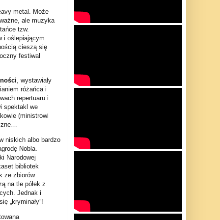
heavy metal. Może
poważne, ale muzyka
 tańce tzw.
w i oślepiającym
ością cieszą się
oczny festiwal
lności
, wystawiały
ianiem różańca i
wach repertuaru i
wi spektakl we
kowie (ministrowi
yczne…
w niskich albo bardzo
agrodę Nobla.
eki Narodowej
aset bibliotek
k ze zbiorów
ą na tle półek z
ących. Jednak i
się „kryminały”!
towana