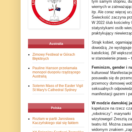
tym samym stopniu, duch
wiernych w zatrważając
itp. Ale coraz więcej u
Świeckość zaczyna prze
W 2022 ślub kościelny b
statystykami osób wier
praktykujący niewierzą
Strajk kobiet, ogarnia
Australia
dowodzą ,że występuje 
katolickiej. (W większoś
Zimowy Festiwal w Górach
w stanowienie prawa – t
Błękitnych
Feminizm, gender i ru
Pauline Hanson przełamała
monopol duopolu rządzącego
kulturowa! Manifestacj
Australią
posuwała się do przemoc
przemocy domowej wobec
Solemn Mass of the Easter Vigil
seksualnych odpowiedzi
St Mary's Cathedral Sydney
manifestacji gazem i pa
W modzie damskiej ja
Polska
kapelusze na rzecz cza
„robotniczy”: marynarki
Rozłam w partii Jarosława
wizytowego! Zresztą zar
Kaczyńskiego stał się faktem
teatru itd. Można zauw
widomym znakiem „zaprz