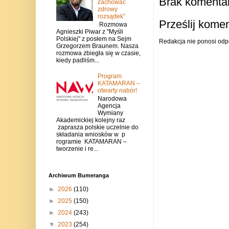
Brak komentar
zachować
zdrowy
rozsądek”
Prześlij kome
Rozmowa
Agnieszki Piwar z "Myśli
Polskiej" z posłem na Sejm
Redakcja nie ponosi odp
Grzegorzem Braunem. Nasza
rozmowa zbiegła się w czasie,
kiedy padliśm...
Program
KATAMARAN –
otwarty nabór!
Narodowa
Agencja
Wymiany
Akademickiej kolejny raz
zaprasza polskie uczelnie do
składania wniosków w p
rogramie KATAMARAN –
tworzenie i re...
Archiwum Bumeranga
►
2026
(110)
►
2025
(150)
►
2024
(243)
▼
2023
(254)