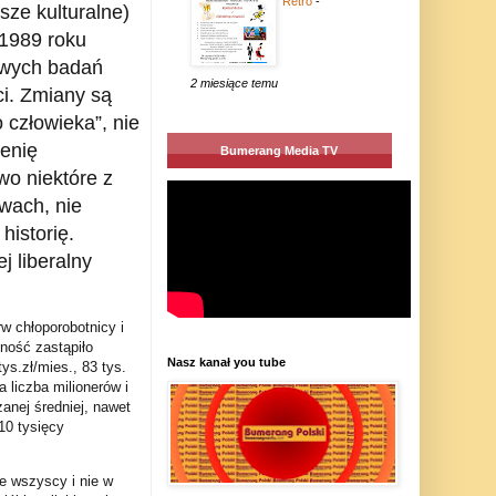
Retro
-
sze kulturalne)
 1989 roku
iwych badań
2 miesiące temu
i. Zmiany są
 człowieka”, nie
ienię
Bumerang Media TV
wo niektóre z
awach, nie
historię.
j liberalny
w chłoporobotnicy i
ność zastąpiło
Nasz kanał you tube
s.zł/mies., 83 tys.
 liczba milionerów i
zanej średniej, nawet
10 tysięcy
e wszyscy i nie w