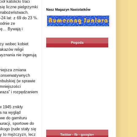
ł katolicki traci
ię liczne pielgrzymki
Nasz Magazyn Nastolatków
 i nabożeństwach.
24 lat: z 69 do 23 %.
godnie ze
zję… Bywają i
Pogoda
ocy wobec kobiet
kazów religii
 wyznania nie ingerują
niejsza zmiana
o-konserwatywnych
mbulskiej (w sprawie
 mniejszości
araza” i rozpędzaniem
 1945 znikły
da na wygląd
we do garnituru
uracji, sportowe do
kogo (rude stały się
y to mężczyzn, lecz
Twitter - fb - google+