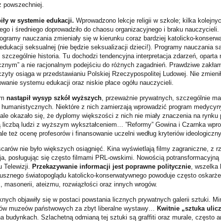
az powszechniej.
iły w systemie edukacji.
Wprowadzono lekcje religii w szkole; kilka kolejnyc
go i średniego doprowadziło do chaosu organizacyjnego i braku nauczycieli
rogramy nauczania zmieniały się w kierunku coraz bardziej katolicko-konser
ukacji seksualnej (nie będzie seksualizacji dzieci!). Programy nauczania s
zczególnie historia. Tu dochodzi tendencyjna interpretacja zdarzeń, oparta na
ycznym” a nie racjonalnym podejściu do różnych zagadnień. Prawdziwe zakłama
czyty osiąga w przedstawianiu Polskiej Rzeczypospolitej Ludowej. Nie zmienił
wanie systemu edukacji oraz niskie płace ogółu nauczycieli.
ym
nastąpił wysyp szkół wyższych
, przeważnie prywatnych, szczególnie ma
w humanistycznych. Niektóre z nich zamierzają wprowadzić program medycy
le okazało się, że dyplomy większości z nich nie miały znaczenia na rynku 
ą liczbą ludzi z wyższym wykształceniem… ”Reformy” Gowina i Czarnka wpr
le też ocenę profesorów i finansowanie uczelni według kryteriów ideologiczn
carów nie było większych osiągnięć. Kina wyświetlają filmy zagraniczne, z r
ja, posługując się często filmami PRL-owskimi. Nowością potransformacyjną s
u Telewizji.
Przekazywanie informacji jest poprawne politycznie
, wszelka 
słusznego światopoglądu katolicko-konserwatywnego powoduje często oskarże
, masonerii, ateizmu, rozwiązłości oraz innych wrogów.
ych objawiły się w postaci powstania licznych prywatnych galerii sztuki. Min
rów muzeów państwowych za zbyt liberalne wystawy…
Kwitnie „sztuka ulic
 budynkach. Szlachetną odmianą tej sztuki są graffiti oraz murale, często a