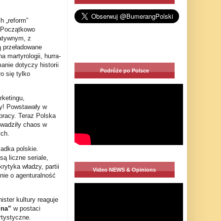
h „reform”
. Początkowo
watywnym, z
ą przeładowane
 martyrologii, hurra-
nie dotyczy historii
Podróże po Polsce
o się tylko
rketingu,
ny! Powstawały w
pracy. Teraz Polska
owadziły chaos w
ych.
zadka polskie.
ą liczne seriale,
krytyka władzy, partii
Video NEWS & Opinions
nie o agenturalność
ister kultury reaguje
zna”
w postaci
rtystyczne.