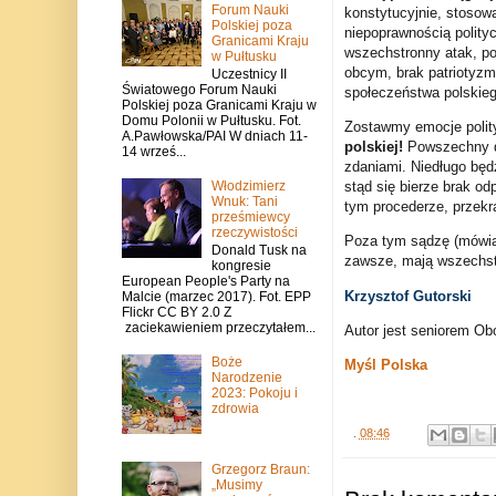
Forum Nauki
konstytucyjnie, stosow
Polskiej poza
niepoprawnością polity
Granicami Kraju
wszechstronny atak, po
w Pułtusku
obcym, brak patriotyzmu
Uczestnicy II
Światowego Forum Nauki
społeczeństwa polskieg
Polskiej poza Granicami Kraju w
Domu Polonii w Pułtusku. Fot.
Zostawmy emocje polity
A.Pawłowska/PAI W dniach 11-
polskiej!
Powszechny d
14 wrześ...
zdaniami. Niedługo będ
Włodzimierz
stąd się bierze brak od
Wnuk: Tani
tym procederze, przekra
prześmiewcy
rzeczywistości
Poza tym sądzę (mówiąc
Donald Tusk na
zawsze, mają wszechstr
kongresie
European People's Party na
Krzysztof Gutorski
Malcie (marzec 2017). Fot. EPP
Flickr CC BY 2.0 Z
zaciekawieniem przeczytałem...
Autor jest seniorem Ob
Boże
Myśl Polska
Narodzenie
2023: Pokoju i
zdrowia
.
08:46
Grzegorz Braun:
„Musimy