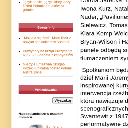
Dorota Jarecka, 
Język polski - język, który łączy.
Dzień Polonii i Polaków za
Iwona Kurz, Nata
granicą
Nader, „Pavilione
Sielewicz, Tomas
Events Info
Klara Kemp-Welch
"Mój tata się żeni". Mam Teatr z
Bryan-Wilson i H
nowym spektaklem w Australii
panele odbędą si
Prawybory na urząd Prezydenta
RP 2025 - debata 7 kandydatów
tłumaczeniem sym
Nie żyje Ernestyna Skurjat-
Kozek - unikalna postać Polonii
Spotkaniom będz
australijskiej
dzieł Marii Jare
inspirowanej kur
Wyszukiwarka
interwencja rzeźb
która nawiązuje 
scenograficznych
Najpopularniejsze w ostatnim
Swantewit z 1947
miesiącu
performatywne dzi
Bumerang