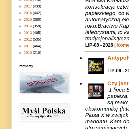
Bractwa Kapłańsk
konsekracje czte
►
2017
(433)
papieskiego, co w
►
2016
(442)
automatyczną eks
►
2015
(380)
roku.Bractwo Ka
►
2014
(359)
lefebrystami, to
►
2013
(405)
tradycjonalistycz
►
2012
(535)
LIP-08 - 2026 |
Komen
►
2011
(464)
►
2010
(210)
Antypols
Partnerzy
LIP-06 - 2
Czy jes
1 lipca 
papieża,
są reakc
ekskomunikę (lat
Piusa X w związk
mandatu. Kara do
utożsamiających 