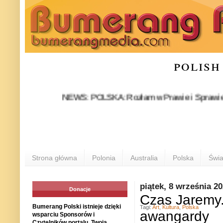
polish
NEWS: POLSKA: Rozłam w Prawie i Sprawiedliwości s
Strona główna
Polonia
Australia
Polska
Świa
piątek, 8 września 2
Donacje
Czas Jaremy.
Bumerang Polski istnieje dzięki
Tagi:
Art
,
Kultura
,
Polska
awangardy
wsparciu Sponsorów i
Czytelników portalu. Twoja