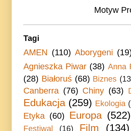
Motyw Pr
Tagi
AMEN
(110)
Aborygeni
(19
Agnieszka Piwar
(38)
Anna 
(28)
Białoruś
(68)
Biznes
(13
Canberra
(76)
Chiny
(63)
Edukacja
(259)
Ekologia
Europa
(522)
Etyka
(60)
Film
(134)
Festiwal
(16)