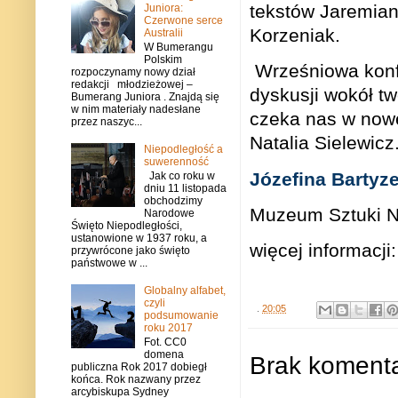
tekstów Jaremian
Juniora:
Czerwone serce
Korzeniak.
Australii
W Bumerangu
Polskim
Wrześniowa konf
rozpoczynamy nowy dział
redakcji młodzieżowej –
dyskusji wokół tw
Bumerang Juniora . Znajdą się
w nim materiały nadesłane
czeka nas w nowe
przez naszyc...
Natalia Sielewicz
Niepodległość a
suwerenność
Józefina Bartyze
Jak co roku w
dniu 11 listopada
obchodzimy
Muzeum Sztuki 
Narodowe
Święto Niepodległości,
ustanowione w 1937 roku, a
więcej informacji
przywrócone jako święto
państwowe w ...
Globalny alfabet,
czyli
.
20:05
podsumowanie
roku 2017
Fot. CC0
domena
Brak komenta
publiczna Rok 2017 dobiegł
końca. Rok nazwany przez
arcybiskupa Sydney