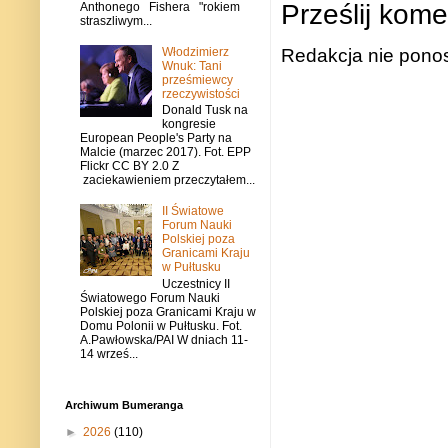
Prześlij kome
Anthonego Fishera "rokiem
straszliwym...
Redakcja nie ponos
Włodzimierz
Wnuk: Tani
prześmiewcy
rzeczywistości
Donald Tusk na
kongresie
European People's Party na
Malcie (marzec 2017). Fot. EPP
Flickr CC BY 2.0 Z
zaciekawieniem przeczytałem...
II Światowe
Forum Nauki
Polskiej poza
Granicami Kraju
w Pułtusku
Uczestnicy II
Światowego Forum Nauki
Polskiej poza Granicami Kraju w
Domu Polonii w Pułtusku. Fot.
A.Pawłowska/PAI W dniach 11-
14 wrześ...
Archiwum Bumeranga
►
2026
(110)