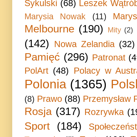
Sykulski
(68)
Leszek Wątrób
Marys
Marysia Nowak
(11)
Melbourne
(190)
Mity
(2)
(142)
Nowa Zelandia
(32)
Pamięć
(296)
Patronat
(4
PolArt
(48)
Polacy w Austra
Polonia
(1365)
Pols
Prawo
(88)
Przemysław P
(8)
Rosja
(317)
Rozrywka
(1
Sport
(184)
Społeczeńs