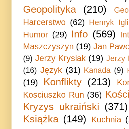
Geopolityka
(210)
Geo
Harcerstwo
(62)
Henryk Igli
Info
(569)
Humor
(29)
In
Maszczyszyn
(19)
Jan Paweł
Jerzy Krysiak
(19)
(9)
Jerzy
Język
(31)
(16)
Kanada
(9)
Konflikty
(213)
(19)
Ko
Kości
Kosciuszko Run
(36)
Kryzys ukraiński
(371)
Książka
(149)
Kuchnia