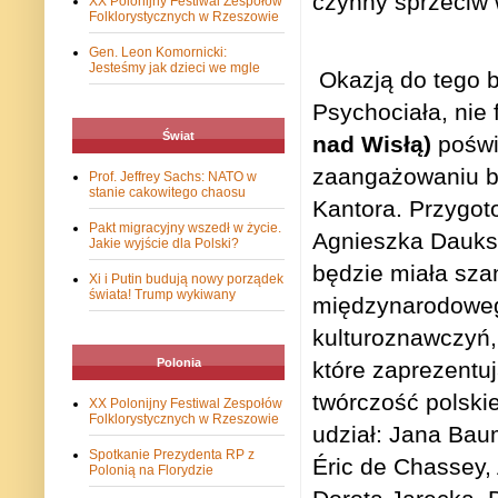
czynny sprzeciw 
XX Polonijny Festiwal Zespołów
Folklorystycznych w Rzeszowie
Gen. Leon Komornicki:
Jesteśmy jak dzieci we mgle
Okazją do tego 
Psychociała, nie f
Świat
nad Wisłą)
poświ
zaangażowaniu bl
Prof. Jeffrey Sachs: NATO w
stanie cakowitego chaosu
Kantora. Przygoto
Pakt migracyjny wszedł w życie.
Agnieszka Dauks
Jakie wyjście dla Polski?
będzie miała sza
Xi i Putin budują nowy porządek
świata! Trump wykiwany
międzynarodowego
kulturoznawczyń, 
Polonia
które zaprezentuj
twórczość polskie
XX Polonijny Festiwal Zespołów
Folklorystycznych w Rzeszowie
udział: Jana Bau
Spotkanie Prezydenta RP z
Éric de Chassey,
Polonią na Florydzie