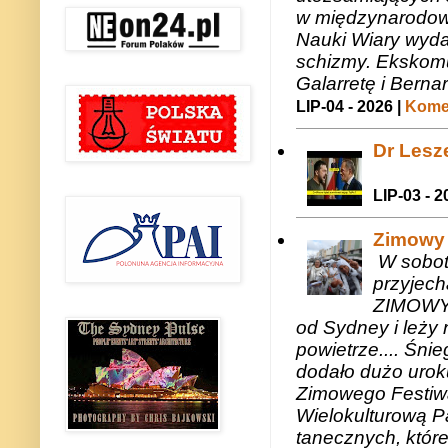
w międzynarodow
Nauki Wiary wyda
schizmy. Ekskomu
Galarretę i Bernar
LIP-04 - 2026 |
Komen
Dr Lesze
LIP-03 - 2
Zimowy 
W sobotę
przyjech
ZIMOWY 
od Sydney i leży 
powietrze.... Śni
dodało dużo uroku
Zimowego Festiwal
Wielokulturową P
tanecznych, któr