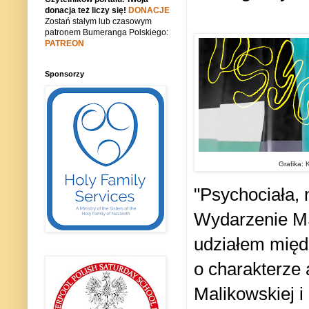
donacja też liczy się!
DONACJE
Zostań stałym lub czasowym
patronem Bumeranga Polskiego:
PATREON
Sponsorzy
Grafika: 
"Psychociała, 
Wydarzenie MSN
udziałem międ
o charakterze 
Malikowskiej i