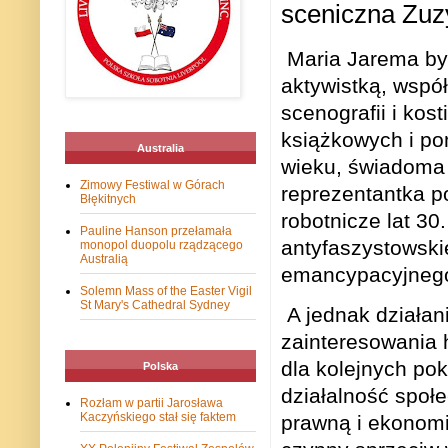
sceniczna Zuzy
Maria Jarema był
aktywistką, współ
scenografii i kos
książkowych i po
Australia
wieku, świadoma 
Zimowy Festiwal w Górach
reprezentantka p
Błękitnych
robotnicze lat 30
Pauline Hanson przełamała
antyfaszystowski
monopol duopolu rządzącego
Australią
emancypacyjneg
Solemn Mass of the Easter Vigil
St Mary's Cathedral Sydney
A jednak działan
zainteresowania h
dla kolejnych po
Polska
działalność społ
Rozłam w partii Jarosława
Kaczyńskiego stał się faktem
prawną i ekonomi