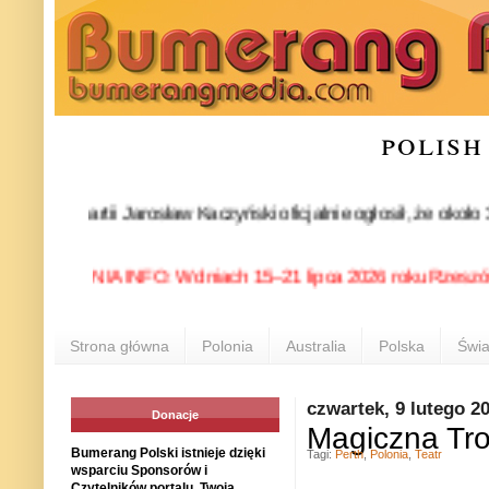
polish
es partii Jarosław Kaczyński oficjalnie ogłosił, że około 30-
POLONIA INFO: W dniach 15–21 lipca 2026 roku Rzeszów ponow
Strona główna
Polonia
Australia
Polska
Świa
czwartek, 9 lutego 2
Donacje
Magiczna Tro
Bumerang Polski istnieje dzięki
Tagi:
Perth
,
Polonia
,
Teatr
wsparciu Sponsorów i
Czytelników portalu. Twoja