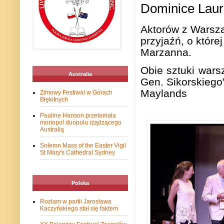
Dominice Laur
Aktorów z Warsz
przyja
źń
, o które
Marzanna.
Obie sztuki wars
Australia
Gen. Sikorskiego”
Maylands
Zimowy Festiwal w Górach
Błękitnych
Pauline Hanson przełamała
monopol duopolu rządzącego
Australią
Solemn Mass of the Easter Vigil
St Mary's Cathedral Sydney
Polska
Rozłam w partii Jarosława
Kaczyńskiego stał się faktem