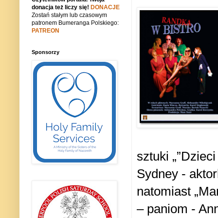
donacja też liczy się!
DONACJE
Zostań stałym lub czasowym
patronem Bumeranga Polskiego:
PATREON
Sponsorzy
sztuki „”Dzie
Sydney - akto
natomiast „Ma
– paniom - Ann