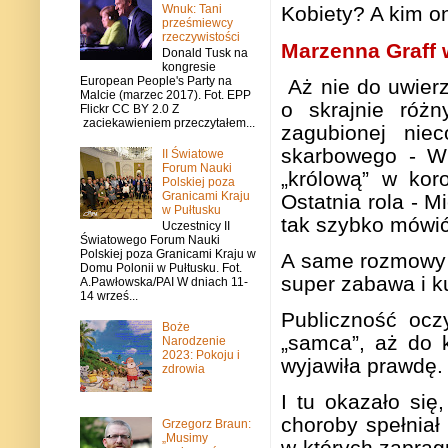
Wnuk: Tani
Kobiety? A kim o
prześmiewcy
rzeczywistości
Marzenna Graff w
Donald Tusk na
kongresie
European People's Party na
A
ż
nie do uwier
Malcie (marzec 2017). Fot. EPP
o skrajnie ró
ż
n
Flickr CC BY 2.0 Z
zaciekawieniem przeczytałem...
zagubionej ni
skarbowego - Wi
II Światowe
Forum Nauki
„królow
ą
” w kor
Polskiej poza
Granicami Kraju
Ostatnia rola - Mi
w Pułtusku
tak szybko mówi
Uczestnicy II
Światowego Forum Nauki
Polskiej poza Granicami Kraju w
A same rozmowy 
Domu Polonii w Pułtusku. Fot.
super zabawa i 
A.Pawłowska/PAI W dniach 11-
14 wrześ...
Publiczno
ść
ocz
Boże
„samca”, a
ż
do 
Narodzenie
2023: Pokoju i
wyjawiła prawd
ę
.
zdrowia
I tu okazało si
ę
choroby spełniał
Grzegorz Braun:
„Musimy
w których zaprag