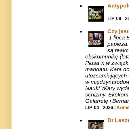
Antypols
LIP-06 - 2
Czy jes
1 lipca 
papieża,
są reakc
ekskomunikę (lat
Piusa X w związk
mandatu. Kara do
utożsamiających 
w międzynarodow
Nauki Wiary wyda
schizmy. Ekskomu
Galarretę i Bernar
LIP-04 - 2026 |
Komen
Dr Lesze