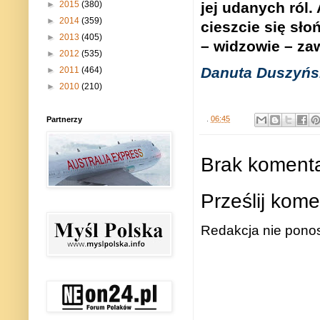
►
2015
(380)
jej udanych ról. 
►
2014
(359)
cieszcie si
ę
sło
►
2013
(405)
– widzowie – za
►
2012
(535)
Danuta Duszy
ń
s
►
2011
(464)
►
2010
(210)
.
06:45
Partnerzy
Brak komenta
Prześlij kome
Redakcja nie ponos