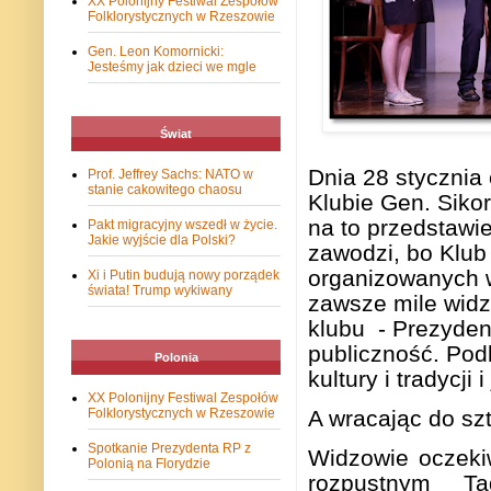
XX Polonijny Festiwal Zespołów
Folklorystycznych w Rzeszowie
Gen. Leon Komornicki:
Jesteśmy jak dzieci we mgle
Świat
Dnia 28 stycznia 
Prof. Jeffrey Sachs: NATO w
stanie cakowitego chaosu
Klubie Gen. Sikor
na to przedstawie
Pakt migracyjny wszedł w życie.
Jakie wyjście dla Polski?
zawodzi, bo Klub
organizowanych 
Xi i Putin budują nowy porządek
świata! Trump wykiwany
zawsze mile widzi
klubu - Prezydent
publiczno
ść
. Pod
Polonia
kultury i tradycji 
XX Polonijny Festiwal Zespołów
Folklorystycznych w Rzeszowie
A wracaj
ą
c do szt
Spotkanie Prezydenta RP z
Widzowie oczekiw
Polonią na Florydzie
rozpustnym T