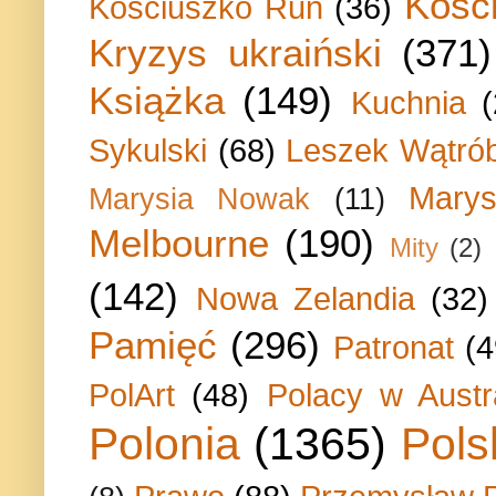
Kości
Kosciuszko Run
(36)
Kryzys ukraiński
(371)
Książka
(149)
Kuchnia
Sykulski
(68)
Leszek Wątrób
Marys
Marysia Nowak
(11)
Melbourne
(190)
Mity
(2)
(142)
Nowa Zelandia
(32)
Pamięć
(296)
Patronat
(4
PolArt
(48)
Polacy w Austra
Polonia
(1365)
Pols