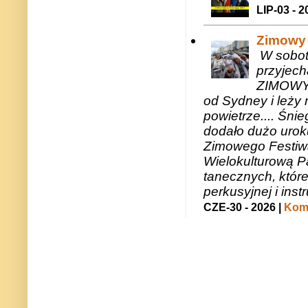
LIP-03 - 2
Zimowy 
W sobotę
przyjech
ZIMOWY 
od Sydney i leży 
powietrze.... Śni
dodało dużo uroku
Zimowego Festiwal
Wielokulturową P
tanecznych, któr
perkusyjnej i in
CZE-30 - 2026 |
Kome