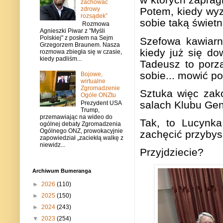
zachować
zdrowy
Potem, kiedy wy
rozsądek”
sobie tak
ą
ś
wietn
Rozmowa
Agnieszki Piwar z "Myśli
Polskiej" z posłem na Sejm
Szefowa kawiarn
Grzegorzem Braunem. Nasza
kiedy ju
ż
si
ę
dow
rozmowa zbiegła się w czasie,
kiedy padliśm...
Tadeusz to porz
sobie... mowi
ć
po
Bojowe,
wirtualne
Zgromadzenie
Sztuka wi
ę
c zak
Ogóle ONZtu
salach Klubu Gen.
Prezydent USA
Trump,
przemawiając na wideo do
Tak, to Lucynka
ogólnej debaty Zgromadzenia
Ogólnego ONZ, prowokacyjnie
zach
ę
ci
ć
przybysz
zapowiedział „zaciekłą walkę z
niewidz...
Przyjdziecie?
Archiwum Bumeranga
►
2026
(110)
►
2025
(150)
►
2024
(243)
▼
2023
(254)