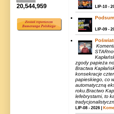
20,544,959
LIP-10 - 2
Podsum
LIP-09 - 2
Poświat
Komenta
STARnow
Kapłańsk
zgody papieża n
Bractwa Kapłańsk
konsekracje czte
papieskiego, co w
automatyczną eks
roku.Bractwo Ka
lefebrystami, to
tradycjonalistycz
LIP-08 - 2026 |
Komen