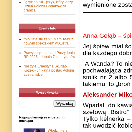
Język polski - język, który łączy.
wymienione zosta
Dzień Polonii i Polaków za
granicą
Events Info
Anna Goł
ą
b –
ś
p
"Mój tata się żeni". Mam Teatr z
nowym spektaklem w Australii
Jej
ś
piew miał
ś
c
dla ka
ż
dego dobry
Prawybory na urząd Prezydenta
RP 2025 - debata 7 kandydatów
A Wanda? To nie
Nie żyje Ernestyna Skurjat-
pochwalaj
ą
ca zd
Kozek - unikalna postać Polonii
australijskiej
stolik nr 2 albo
takiemu, to „bro
ń
Wyszukiwarka
Aleksander Miko
Wpadał do kawiar
szefow
ą
„Bistro” 
Tylko kelnerka –
Najpopularniejsze w ostatnim
miesiącu
tak uwodzi
ć
kobie
Włodzimierz