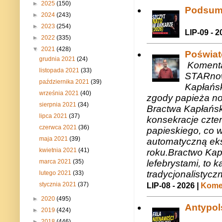
►
2025
(150)
Podsum
►
2024
(243)
►
2023
(254)
LIP-09 - 2
►
2022
(335)
▼
2021
(428)
Poświat
grudnia 2021
(24)
Komenta
listopada 2021
(33)
STARnow
października 2021
(39)
Kapłańsk
września 2021
(40)
zgody papieża n
sierpnia 2021
(34)
Bractwa Kapłańsk
lipca 2021
(37)
konsekracje czte
czerwca 2021
(36)
papieskiego, co w
maja 2021
(39)
automatyczną eks
kwietnia 2021
(41)
roku.Bractwo Ka
marca 2021
(35)
lefebrystami, to
tradycjonalistycz
lutego 2021
(33)
stycznia 2021
(37)
LIP-08 - 2026 |
Komen
►
2020
(495)
Antypols
►
2019
(424)
►
2018
(446)