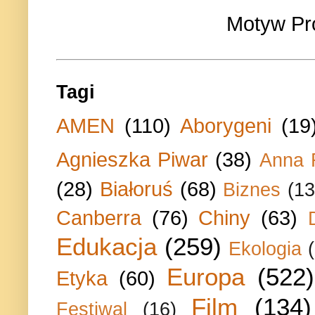
Motyw Pr
Tagi
AMEN
(110)
Aborygeni
(19
Agnieszka Piwar
(38)
Anna 
(28)
Białoruś
(68)
Biznes
(13
Canberra
(76)
Chiny
(63)
Edukacja
(259)
Ekologia
Europa
(522)
Etyka
(60)
Film
(134)
Festiwal
(16)