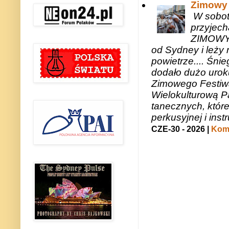
Zimowy 
W sobotę
przyjech
ZIMOWY 
od Sydney i leży 
powietrze.... Śni
dodało dużo uroku
Zimowego Festiwal
Wielokulturową P
tanecznych, któr
perkusyjnej i in
CZE-30 - 2026 |
Kome