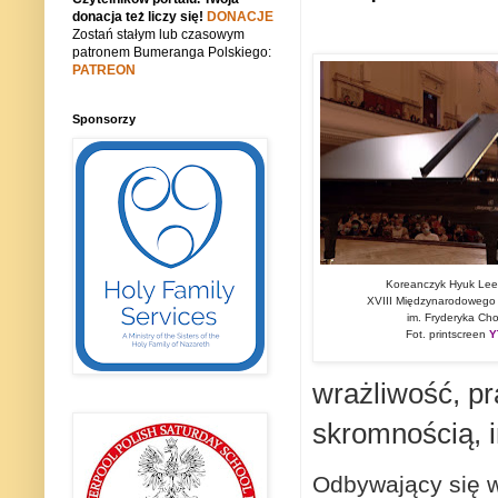
donacja też liczy się!
DONACJE
Zostań stałym lub czasowym
patronem Bumeranga Polskiego:
PATREON
Sponsorzy
Koreanczyk Hyuk Lee
XVIII Międzynarodowego 
im. Fryderyka Cho
Fot. printscreen
Y
wrażliwość, p
skromnością, i
Odbywający się 