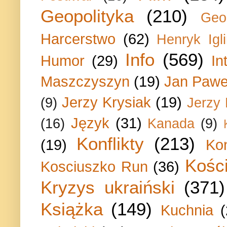
Geopolityka
(210)
Geo
Harcerstwo
(62)
Henryk Igli
Info
(569)
Humor
(29)
In
Maszczyszyn
(19)
Jan Paweł
Jerzy Krysiak
(19)
(9)
Jerzy
Język
(31)
(16)
Kanada
(9)
Konflikty
(213)
(19)
Ko
Kości
Kosciuszko Run
(36)
Kryzys ukraiński
(371)
Książka
(149)
Kuchnia