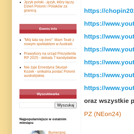
Język polski - język, który łączy.
Dzień Polonii i Polaków za
https://chopin20
granicą
https://www.yo
Events Info
https://www.yo
"Mój tata się żeni". Mam Teatr z
nowym spektaklem w Australii
https://www.yo
Prawybory na urząd Prezydenta
RP 2025 - debata 7 kandydatów
https://www.yo
Nie żyje Ernestyna Skurjat-
Kozek - unikalna postać Polonii
https://www.yo
australijskiej
https://www.yo
Wyszukiwarka
oraz wszystkie 
PZ (NEon24)
Najpopularniejsze w ostatnim
miesiącu
Bumerang