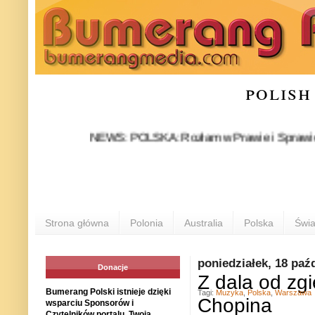
polish
NEWS: POLSKA: Rozłam w Prawie i Sprawiedliwości 
Strona główna
Polonia
Australia
Polska
Świa
poniedziałek, 18 paź
Donacje
Z dala od zgi
Bumerang Polski istnieje dzięki
Tagi:
Muzyka
,
Polska
,
Warszawa
Chopina
wsparciu Sponsorów i
Czytelników portalu. Twoja