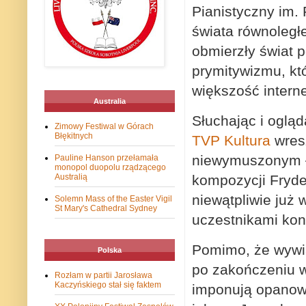
Pianistyczny im. 
świata równoległe
obmierzły świat p
prymitywizmu, któ
większość intern
Australia
Słuchając i oglą
Zimowy Festiwal w Górach
Błękitnych
TVP Kultura
wres
niewymuszonym ł
Pauline Hanson przełamała
monopol duopolu rządzącego
kompozycji Fryde
Australią
niewątpliwie już
Solemn Mass of the Easter Vigil
St Mary's Cathedral Sydney
uczestnikami kon
Pomimo, że wywi
Polska
po zakończeniu wy
Rozłam w partii Jarosława
Kaczyńskiego stał się faktem
imponują opanowa