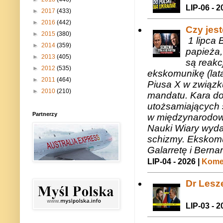
LIP-06 - 2
►
2017
(433)
►
2016
(442)
Czy jes
►
2015
(380)
1 lipca 
►
2014
(359)
papieża,
►
2013
(405)
są reakc
►
2012
(535)
ekskomunikę (lat
►
2011
(464)
Piusa X w związk
►
2010
(210)
mandatu. Kara do
utożsamiających 
Partnerzy
w międzynarodow
Nauki Wiary wyda
schizmy. Ekskomu
Galarretę i Bernar
LIP-04 - 2026 |
Komen
Dr Lesze
LIP-03 - 2