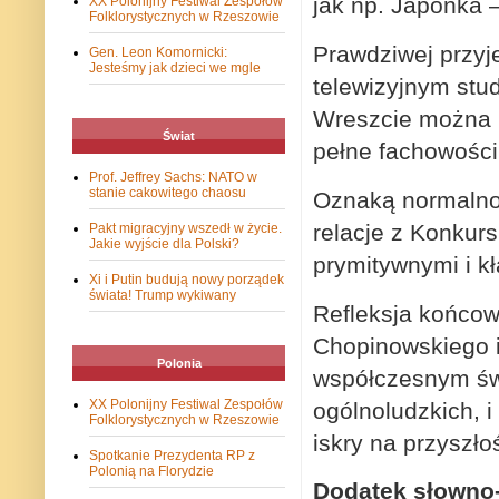
jak np. Japonka 
XX Polonijny Festiwal Zespołów
Folklorystycznych w Rzeszowie
Prawdziwej przyj
Gen. Leon Komornicki:
Jesteśmy jak dzieci we mgle
telewizyjnym stu
Wreszcie można u
Świat
pełne fachowości
Prof. Jeffrey Sachs: NATO w
stanie cakowitego chaosu
Oznaką normalnośc
relacje z Konkur
Pakt migracyjny wszedł w życie.
Jakie wyjście dla Polski?
prymitywnymi i k
Xi i Putin budują nowy porządek
świata! Trump wykiwany
Refleksja końco
Chopinowskiego i
Polonia
współczesnym świ
XX Polonijny Festiwal Zespołów
ogólnoludzkich, 
Folklorystycznych w Rzeszowie
iskry na przyszło
Spotkanie Prezydenta RP z
Polonią na Florydzie
Dodatek słowno