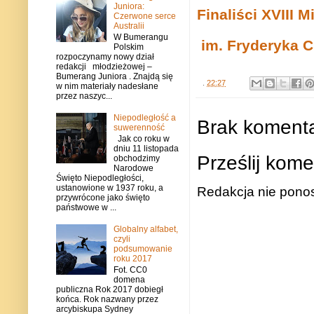
Juniora:
Finaliści
XVIII 
Czerwone serce
Australii
W Bumerangu
im. Fryderyka 
Polskim
rozpoczynamy nowy dział
redakcji młodzieżowej –
Bumerang Juniora . Znajdą się
.
22:27
w nim materiały nadesłane
przez naszyc...
Niepodległość a
Brak komenta
suwerenność
Jak co roku w
dniu 11 listopada
Prześlij kome
obchodzimy
Narodowe
Święto Niepodległości,
ustanowione w 1937 roku, a
Redakcja nie ponos
przywrócone jako święto
państwowe w ...
Globalny alfabet,
czyli
podsumowanie
roku 2017
Fot. CC0
domena
publiczna Rok 2017 dobiegł
końca. Rok nazwany przez
arcybiskupa Sydney