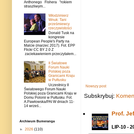
Anthonego Fishera "rokiem
straszliwym...
Włodzimierz
Wnuk: Tani
prześmiewcy
rzeczywistości
Donald Tusk na
kongresie
European People's Party na
Malcie (marzec 2017). Fot. EPP
Flickr CC BY 2.0 Z
zaciekawieniem przeczytałem...
II Światowe
Forum Nauki
Polskiej poza
Granicami Kraju
w Pułtusku
Uczestnicy II
Nowszy post
Światowego Forum Nauki
Polskiej poza Granicami Kraju w
Subskrybuj:
Koment
Domu Polonii w Pułtusku. Fot.
A.Pawłowska/PAI W dniach 11-
14 wrześ...
Prof. J
Archiwum Bumeranga
LIP-10 - 2
►
2026
(110)