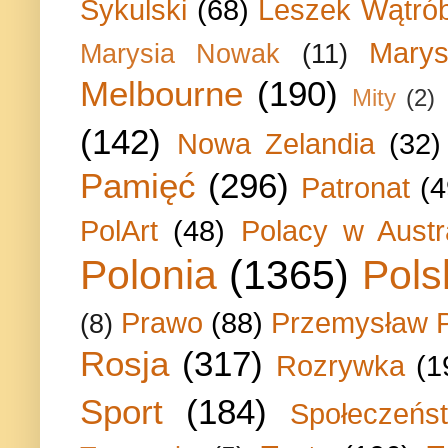
Sykulski
(68)
Leszek Wątrób
Marys
Marysia Nowak
(11)
Melbourne
(190)
Mity
(2)
(142)
Nowa Zelandia
(32)
Pamięć
(296)
Patronat
(4
PolArt
(48)
Polacy w Austra
Polonia
(1365)
Pols
Prawo
(88)
Przemysław P
(8)
Rosja
(317)
Rozrywka
(1
Sport
(184)
Społeczeńs