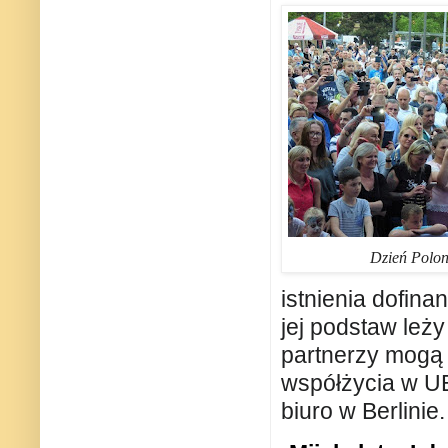
Dzień Poloni
istnienia dofina
jej podstaw leż
partnerzy mogą 
współżycia w UE
biuro w Berlinie.