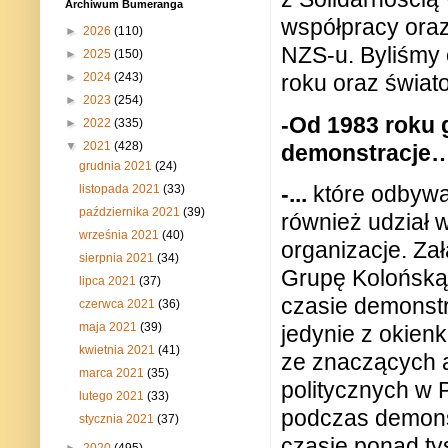
Archiwum Bumeranga
współpracy oraz
►
2026
(110)
NZS-u. Byliśmy
►
2025
(150)
►
2024
(243)
roku oraz świa
►
2023
(254)
-Od 1983 roku 
►
2022
(335)
▼
2021
(428)
demonstracje
grudnia 2021
(24)
-...
które odbywa
listopada 2021
(33)
października 2021
(39)
również udział 
września 2021
(40)
organizacje. Za
sierpnia 2021
(34)
Grupę Kolońską
lipca 2021
(37)
czasie demonst
czerwca 2021
(36)
maja 2021
(39)
jedynie z okien
kwietnia 2021
(41)
ze znaczących a
marca 2021
(35)
politycznych w 
lutego 2021
(33)
podczas demonst
stycznia 2021
(37)
czasie ponad tys