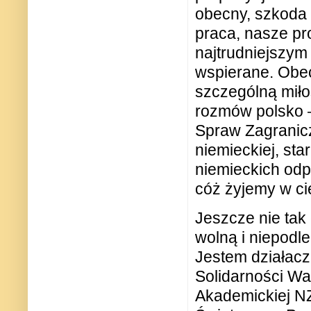
obecny, szkoda 
praca, nasze pro
najtrudniejszym 
wspierane. Obec
szczególną miło
rozmów polsko –
Spraw Zagranicz
niemieckiej, sta
niemieckich odp
cóż żyjemy w c
Jeszcze nie tak
wolną i niepodl
Jestem działacz
Solidarności Wa
Akademickiej N