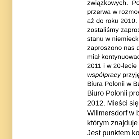
związkowych. Po
przerwa w rozmo
aż do roku 2010
zostaliśmy zapro
stanu w niemiec
zaproszono nas d
miał kontynuować
2011 i w 20-leci
współpracy
przyję
Biura Polonii w B
Biuro Polonii pr
2012. Mieści się
Willmersdorf w
którym znajduje
Jest punktem ko