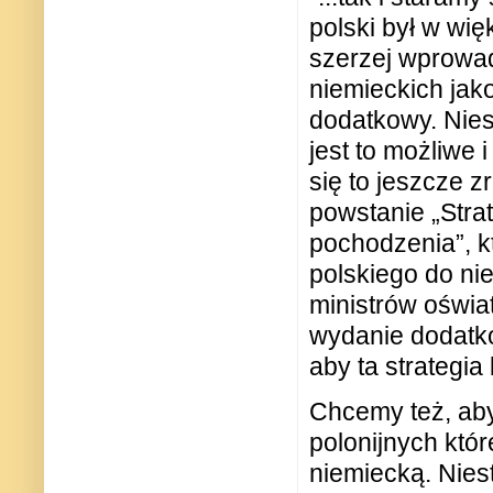
polski był w wię
szerzej wprowa
niemieckich jako
dodatkowy. Nies
jest to możliwe 
się to jeszcze z
powstanie „Stra
pochodzenia”, k
polskiego do nie
ministrów oświ
wydanie dodatko
aby ta strategia
Chcemy też, aby
polonijnych któ
niemiecką. Nies