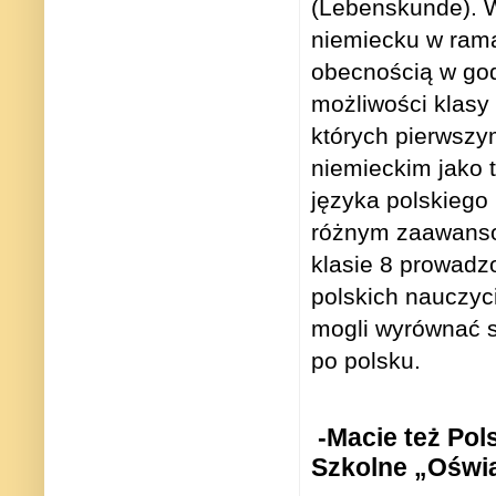
(Lebenskunde). W
niemiecku w rama
obecnością w god
możliwości klasy 
których pierwszym
niemieckim jako
języka polskiego
różnym zaawanso
klasie 8 prowadzon
polskich nauczyc
mogli wyrównać s
po polsku.
-Macie też Po
Szkolne „Ośw