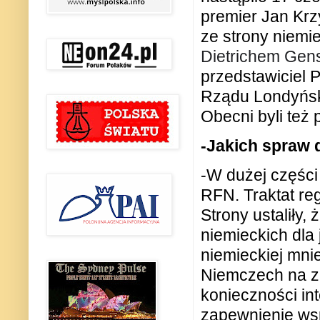
premier Jan Krzy
ze strony niemi
Dietrichem Ge
przedstawiciel P
Rządu Londyńsk
Obecni byli też 
-Jakich spraw d
-W dużej częśc
RFN. Traktat re
Strony ustaliły
niemieckich dla
niemieckiej mni
Niemczech na z
konieczności int
zapewnienie wsp