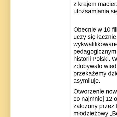
z krajem macier
utożsamiania si
Obecnie w 10 fil
uczy się łączni
wykwalifikowan
pedagogicznym, 
historii Polski. 
zdobywało wiedz
przekażemy dzie
asymiluje.
Otworzenie nowy
co najmniej 12 
założony przez 
młodzieżowy „B