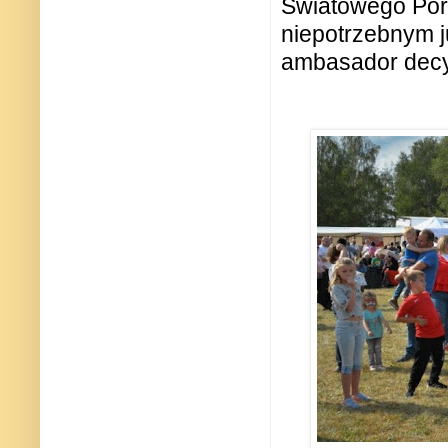
Światowego Poro
niepotrzebnym j
ambasador decydu