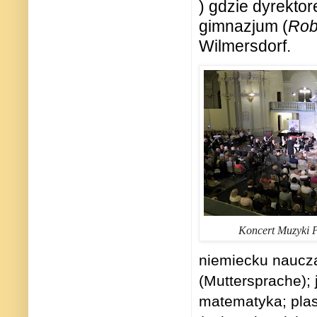
) gdzie dyrekto
gimnazjum (
Rob
Wilmersdorf.
Koncert Muzyki Po
niemiecku naucza
(Muttersprache); 
matematyka; plast