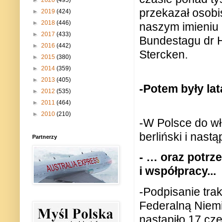
►
2020
(495)
przekazał osob
►
2019
(424)
►
2018
(446)
naszym imieniu
►
2017
(433)
Bundestagu dr 
►
2016
(442)
Stercken.
►
2015
(380)
►
2014
(359)
►
2013
(405)
-Potem były la
►
2012
(535)
►
2011
(464)
►
2010
(210)
-W Polsce do wł
berliński i nastą
Partnerzy
- …
oraz potrz
i współpracy...
-Podpisanie
tra
Federalną Niem
nastąpiło 17 cze