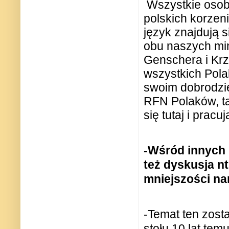
Wszystkie osob
polskich korzeni
język znajdują 
obu naszych mi
Genschera i Krz
wszystkich Pola
swoim dobrodzi
RFN Polaków, tak
się tutaj i pracuj
-Wśród innych 
też dyskusja nt
mniejszości na
-Temat ten zost
stołu 10 lat tem