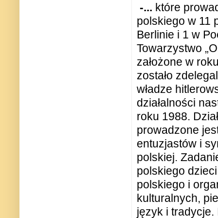
-...
które prowad
polskiego w 11 
Berlinie i 1 w P
Towarzystwo „Oś
założone w roku
zostało zdelega
władze hitlerow
działalności nas
roku 1988. Dzia
prowadzone jest
entuzjastów i s
polskiej. Zadan
polskiego dzieci
polskiego i org
kulturalnych, pi
język i tradycj