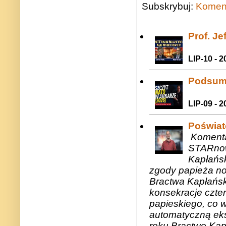
Subskrybuj:
Koment
Prof. J
LIP-10 - 2
Podsum
LIP-09 - 2
Poświat
Komenta
STARnow
Kapłańsk
zgody papieża n
Bractwa Kapłańsk
konsekracje czte
papieskiego, co w
automatyczną eks
roku.Bractwo Ka