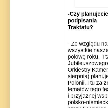
-Czy planujecie
podpisania
Traktatu?
- Ze względu n
wszystkie nasz
połowę roku.
I 
Jubileuszowego 
Orkiestry Kamer
sierpnia) planu
Polonii. I tu z
tematów tego fe
i przyjaznej ws
polsko-niemieck