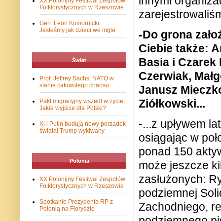
innymi organiza
XX Polonijny Festiwal Zespołów
Folklorystycznych w Rzeszowie
zarejestrowaliś
Gen. Leon Komornicki:
Jesteśmy jak dzieci we mgle
-Do grona założ
Ciebie także: A
Basia i Czarek
Świat
Czerwiak, Małg
Prof. Jeffrey Sachs: NATO w
stanie cakowitego chaosu
Janusz Mieczko
Ziółkowski...
Pakt migracyjny wszedł w życie.
Jakie wyjście dla Polski?
-...z upływem la
Xi i Putin budują nowy porządek
świata! Trump wykiwany
osiągając w poł
ponad 150 akty
Polonia
może jeszcze ki
zasłużonych: R
XX Polonijny Festiwal Zespołów
Folklorystycznych w Rzeszowie
podziemnej Sol
Spotkanie Prezydenta RP z
Zachodniego, re
Polonią na Florydzie
podziemnego pis