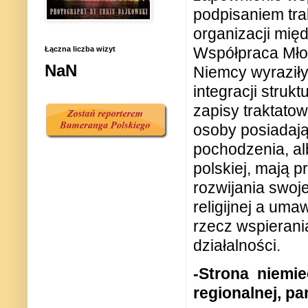
podpisaniem tr
organizacji mi
Współpraca Mło
Łączna liczba wizyt
NaN
Niemcy wyraziły
integracji struk
zapisy traktato
osoby posiadają
pochodzenia, alb
polskiej, mają 
rozwijania swoje
religijnej a um
rzecz wspierania
działalności.
-Strona
niemie
regionalnej, pa