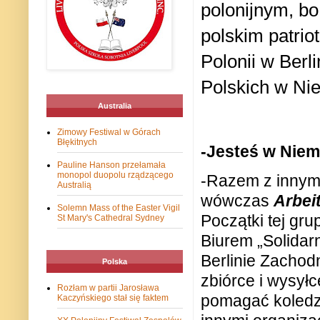
polonijnym, bo
polskim patriot
Polonii w
Berli
Polskich
w Ni
Australia
Zimowy Festiwal w Górach
Błękitnych
-Jesteś w Niem
Pauline Hanson przełamała
monopol duopolu rządzącego
-Razem z innymi
Australią
wówczas
Arbei
Solemn Mass of the Easter Vigil
Początki tej gr
St Mary's Cathedral Sydney
Biurem „Solidar
Berlinie Zachod
Polska
zbiórce i wysyłc
Rozłam w partii Jarosława
pomagać koledzy
Kaczyńskiego stał się faktem