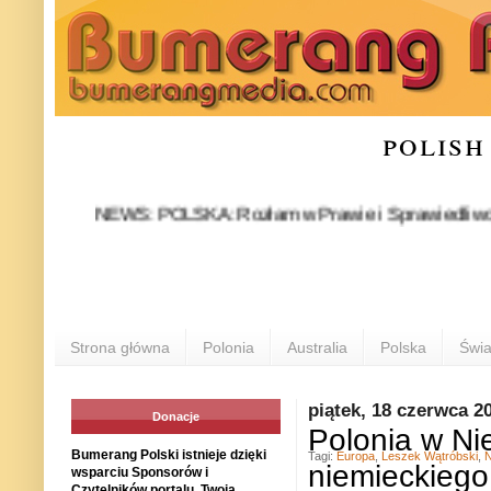
polish
NEWS: POLSKA: Rozłam w Prawie i Sprawiedliwości stał si
POL
Strona główna
Polonia
Australia
Polska
Świa
piątek, 18 czerwca 2
Donacje
Polonia w Nie
Bumerang Polski istnieje dzięki
Tagi:
Europa
,
Leszek Wątróbski
,
N
niemieckiego
wsparciu Sponsorów i
Czytelników portalu. Twoja