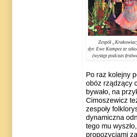
Zespół „Krakowiac
dyr. Ewe Kampez ze szko
(występ podczas festiwa
Po raz kolejny p
obóz rządzący c
bywało, na przy
Cimoszewicz też
zespoły folklor
dynamiczna odn
tego mu wyszło, 
propozycjami za