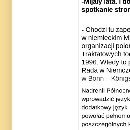
-Mijały lata. I
spotkanie stron
-
Chodzi tu zap
w niemieckim
organizacji pol
Traktatowych toc
1996. Wtedy to 
Rada w Niemcze
w Bonn – Königs
Nadrenii Północne
wprowadzić język 
dodatkowy język 
powołać pełnomoc
poszczególnych 