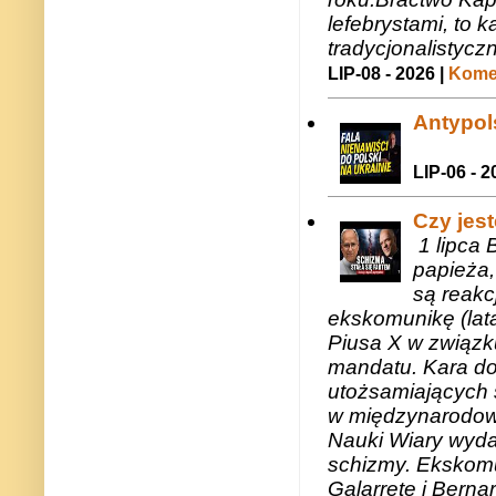
lefebrystami, to
tradycjonalistycz
LIP-08 - 2026 |
Komen
Antypols
LIP-06 - 2
Czy jes
1 lipca 
papieża,
są reakc
ekskomunikę (lat
Piusa X w związk
mandatu. Kara do
utożsamiających 
w międzynarodow
Nauki Wiary wyda
schizmy. Ekskomu
Galarretę i Bernar