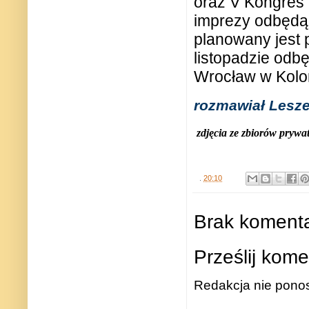
oraz V Kongres 
imprezy odbędą 
planowany jest p
listopadzie odb
Wrocław w Kolon
rozmawiał Lesz
zdjęcia ze zbiorów prywa
.
20:10
Brak komenta
Prześlij kome
Redakcja nie ponos