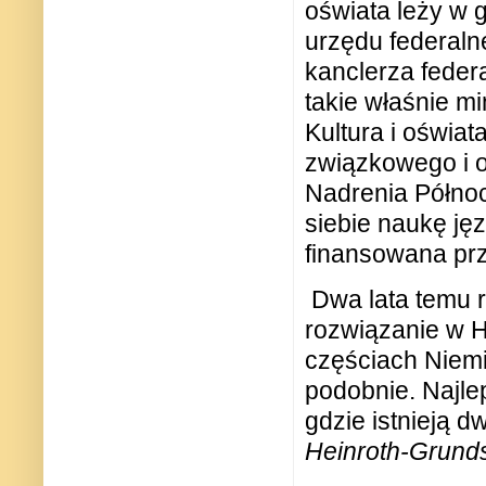
oświata leży w 
urzędu federal
kanclerza feder
takie właśnie m
Kultura i oświa
związkowego i o
Nadrenia Północ
siebie naukę ję
finansowana prz
Dwa lata temu r
rozwiązanie w H
częściach Niemie
podobnie. Najle
gdzie istnieją d
Heinroth-Grund