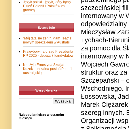
Język polski - język, który łączy.
Dzień Polonii i Polaków za
szczecińskiej fi
granicą
internowany w 
odpowiedzialny
Events Info
Mieczysław Zarz
"Mój tata się żeni". Mam Teatr z
Tychach-Bieruni
nowym spektaklem w Australii
za pomoc dla Śl
Prawybory na urząd Prezydenta
internowany w N
RP 2025 - debata 7 kandydatów
Wojciech Gawro
Nie żyje Ernestyna Skurjat-
Kozek - unikalna postać Polonii
struktur oraz z
australijskiej
Szczepański – 
Wschodniego. In
Wyszukiwarka
Łossowska, Jadw
Marek Ciężarek,
szereg innych.
Najpopularniejsze w ostatnim
miesiącu
Organizacji ws
z Solidarnością