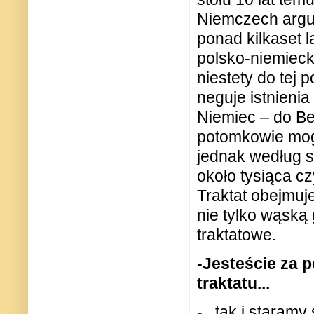
Niemczech argu
ponad kilkaset l
polsko-niemieck
niestety do tej 
neguje istnieni
Niemiec – do Ber
potomkowie mogl
jednak według s
około tysiąca cz
Traktat obejmuj
nie tylko wąską
traktatowe.
-Jesteście za p
traktatu...
-...tak i staramy