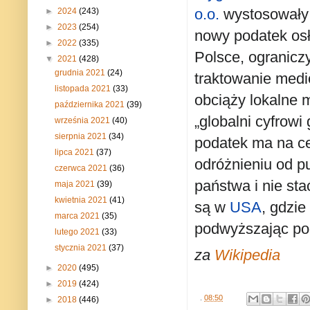
o.o.
wystosował
►
2024
(243)
►
2023
(254)
nowy podatek osł
►
2022
(335)
Polsce, ogranicz
▼
2021
(428)
grudnia 2021
(24)
traktowanie med
listopada 2021
(33)
obciąży lokalne 
października 2021
(39)
„globalni cyfrowi
września 2021
(40)
sierpnia 2021
(34)
podatek ma na c
lipca 2021
(37)
odróżnieniu od p
czerwca 2021
(36)
państwa i nie st
maja 2021
(39)
kwietnia 2021
(41)
są w
USA
, gdzie
marca 2021
(35)
podwyższając pod
lutego 2021
(33)
stycznia 2021
(37)
za
Wikipedia
►
2020
(495)
►
2019
(424)
.
08:50
►
2018
(446)