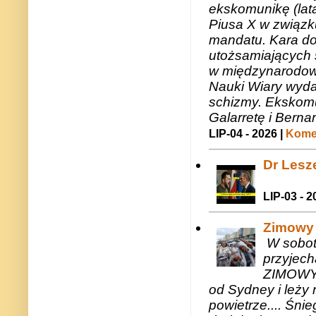
ekskomunikę (lat
Piusa X w związk
mandatu. Kara do
utożsamiających 
w międzynarodow
Nauki Wiary wyda
schizmy. Ekskomu
Galarretę i Bernar
LIP-04 - 2026 |
Komen
Dr Lesze
LIP-03 - 2
Zimowy 
W sobotę
przyjech
ZIMOWY 
od Sydney i leży 
powietrze.... Śni