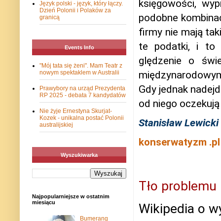
księgowości, wy
Język polski - język, który łączy.
Dzień Polonii i Polaków za
podobne kombinacje
granicą
firmy nie mają tak
te podatki, i t
Events Info
ględzenie o świ
"Mój tata się żeni". Mam Teatr z
międzynarodowym 
nowym spektaklem w Australii
Gdy jednak nadejd
Prawybory na urząd Prezydenta
RP 2025 - debata 7 kandydatów
od niego oczekują
Nie żyje Ernestyna Skurjat-
Kozek - unikalna postać Polonii
Stanisław Lewicki
australijskiej
konserwatyzm .pl
Wyszukiwarka
Tło problemu
Najpopularniejsze w ostatnim
miesiącu
Wikipedia o w
Bumerang