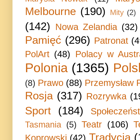
Melbourne
(190)
Mity
(2)
(142)
Nowa Zelandia
(32)
Pamięć
(296)
Patronat
(4
PolArt
(48)
Polacy w Austra
Polonia
(1365)
Pols
Prawo
(88)
Przemysław P
(8)
Rosja
(317)
Rozrywka
(1
Sport
(184)
Społeczeńs
Teatr
(106)
T
Tasmania
(5)
Tradycja
(
Koprowski
(42)