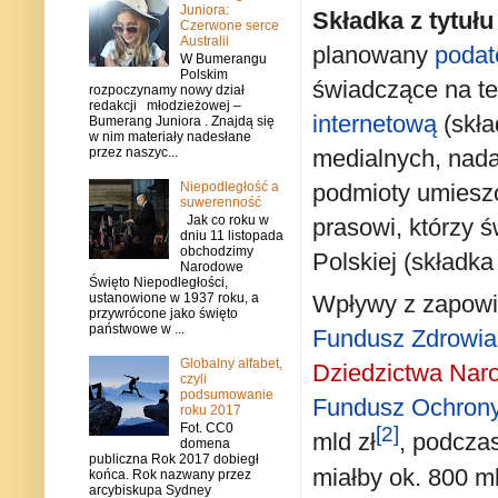
Juniora:
Składka z tytuł
Czerwone serce
Australii
planowany
podat
W Bumerangu
Polskim
świadczące na te
rozpoczynamy nowy dział
redakcji młodzieżowej –
internetową
(skła
Bumerang Juniora . Znajdą się
w nim materiały nadesłane
medialnych, nada
przez naszyc...
Niepodległość a
podmioty umiesz
suwerenność
Jak co roku w
prasowi, którzy 
dniu 11 listopada
obchodzimy
Polskiej (składka
Narodowe
Święto Niepodległości,
Wpływy z zapowi
ustanowione w 1937 roku, a
przywrócone jako święto
państwowe w ...
Fundusz Zdrowia
Globalny alfabet,
Dziedzictwa Na
czyli
podsumowanie
Fundusz Ochron
roku 2017
Fot. CC0
[2]
mld zł
, podcza
domena
publiczna Rok 2017 dobiegł
miałby ok. 800 ml
końca. Rok nazwany przez
arcybiskupa Sydney