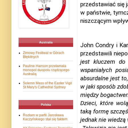
przedstawiać się 
w państwie, tymcz
niszczącym wpływi
Australia
John Condry i Kar
przedstawili niep
Zimowy Festiwal w Górach
Błękitnych
jest kluczem do 
Pauline Hanson przełamała
wspaniałych posi
monopol duopolu rządzącego
Australią
absurdalne jest to,
Solemn Mass of the Easter Vigil
w jaki sposób zdo
St Mary's Cathedral Sydney
między bogactwem
Dzieci, które wol
Polska
taką formę szczęśc
Rozłam w partii Jarosława
jednak nie wiedzą 
Kaczyńskiego stał się faktem
„Telewizja nie jest