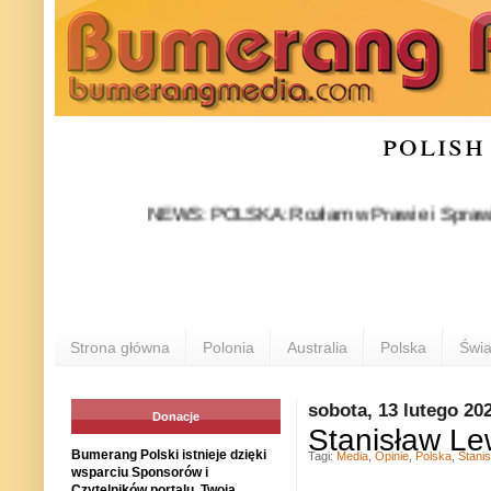
polish
NEWS: POLSKA: Rozłam w Prawie i Sprawiedliwości
Strona główna
Polonia
Australia
Polska
Świa
sobota, 13 lutego 20
Donacje
Stanisław Le
Bumerang Polski istnieje dzięki
Tagi:
Media
,
Opinie
,
Polska
,
Stanis
wsparciu Sponsorów i
Czytelników portalu. Twoja