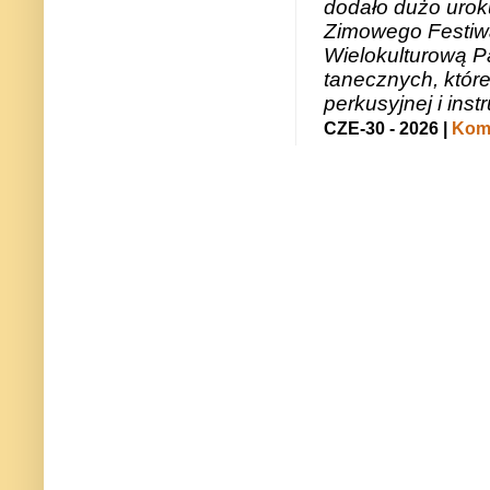
dodało dużo uroku
Zimowego Festiwal
Wielokulturową P
tanecznych, któr
perkusyjnej i in
CZE-30 - 2026 |
Kome