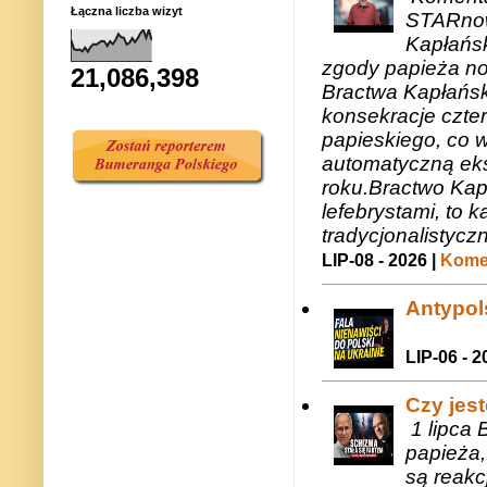
Łączna liczba wizyt
STARnow
Kapłańsk
zgody papieża n
21,086,398
Bractwa Kapłańsk
konsekracje czte
papieskiego, co w
automatyczną eks
roku.Bractwo Ka
lefebrystami, to
tradycjonalistycz
LIP-08 - 2026 |
Komen
Antypols
LIP-06 - 2
Czy jes
1 lipca 
papieża,
są reakc