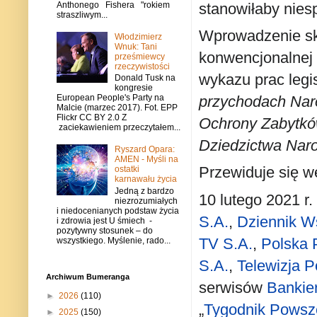
stanowiłaby nies
Anthonego Fishera "rokiem
straszliwym...
Wprowadzenie skł
Włodzimierz
Wnuk: Tani
konwencjonalnej 
prześmiewcy
rzeczywistości
wykazu prac legi
Donald Tusk na
kongresie
przychodach Na
European People's Party na
Malcie (marzec 2017). Fot. EPP
Flickr CC BY 2.0 Z
Ochrony Zabytków
zaciekawieniem przeczytałem...
Dziedzictwa Na
Ryszard Opara:
AMEN - Myśli na
Przewiduje się w
ostatki
karnawału życia
Jedną z bardzo
10 lutego 2021 r.
niezrozumiałych
i niedocenianych podstaw życia
S.A.
,
Dziennik W
i zdrowia jest U śmiech -
pozytywny stosunek – do
TV S.A.
,
Polska 
wszystkiego. Myślenie, rado...
S.A.
,
Telewizja P
Archiwum Bumeranga
serwisów
Bankier
►
2026
(110)
„
Tygodnik Powsz
►
2025
(150)