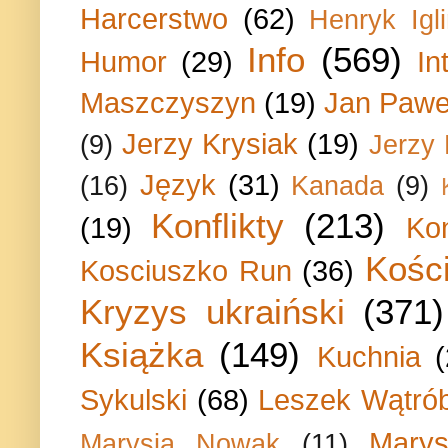
Harcerstwo
(62)
Henryk Igli
Info
(569)
Humor
(29)
In
Maszczyszyn
(19)
Jan Paweł
Jerzy Krysiak
(19)
(9)
Jerzy
Język
(31)
(16)
Kanada
(9)
Konflikty
(213)
(19)
Ko
Kości
Kosciuszko Run
(36)
Kryzys ukraiński
(371)
Książka
(149)
Kuchnia
Sykulski
(68)
Leszek Wątrób
Marys
Marysia Nowak
(11)