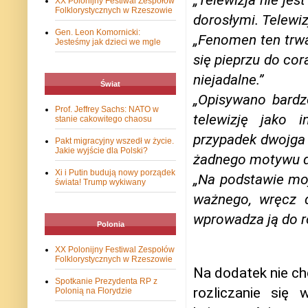
XX Polonijny Festiwal Zespołów
Folklorystycznych w Rzeszowie
dorosłymi. Telewi
Gen. Leon Komornicki:
„Fenomen ten trwa 
Jesteśmy jak dzieci we mgle
się pieprzu do cor
niejadalne.”
Świat
„Opisywano bardz
Prof. Jeffrey Sachs: NATO w
telewizję jako 
stanie cakowitego chaosu
przypadek dwojga d
Pakt migracyjny wszedł w życie.
Jakie wyjście dla Polski?
żadnego motywu dw
Xi i Putin budują nowy porządek
„Na podstawie moj
świata! Trump wykiwany
ważnego, wręcz 
wprowadza ją do ro
Polonia
XX Polonijny Festiwal Zespołów
Folklorystycznych w Rzeszowie
Na dodatek nie ch
Spotkanie Prezydenta RP z
rozliczanie się
Polonią na Florydzie