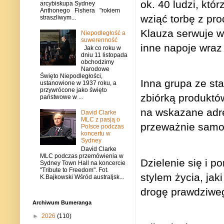
ok. 40 ludzi, kt
arcybiskupa Sydney
Anthonego Fishera "rokiem
wziąć torbę z pr
straszliwym...
Klauza serwuje w
Niepodległość a
suwerenność
inne napoje wraz
Jak co roku w
dniu 11 listopada
obchodzimy
Narodowe
Święto Niepodległości,
Inna grupa ze sta
ustanowione w 1937 roku, a
przywrócone jako święto
zbiórką produktó
państwowe w ...
na wskazane adr
David Clarke
MLC z pasją o
przeważnie samot
Polsce podczas
koncertu w
Sydney
David Clarke
MLC podczas przemówienia w
Dzielenie się i 
Sydney Town Hall na koncercie
"Tribute to Freedom". Fot.
stylem życia, jak
K.Bajkowski Wśród australjsk...
drogę prawdziwe
Archiwum Bumeranga
►
2026
(110)