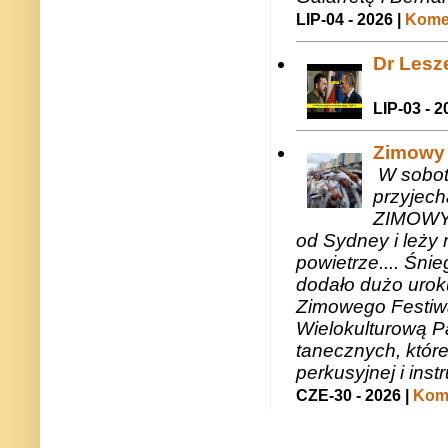
LIP-04 - 2026 |
Komen
Dr Lesze
LIP-03 - 2
Zimowy 
W sobotę
przyjech
ZIMOWY 
od Sydney i leży 
powietrze.... Śni
dodało dużo uroku
Zimowego Festiwal
Wielokulturową P
tanecznych, któr
perkusyjnej i in
CZE-30 - 2026 |
Kome