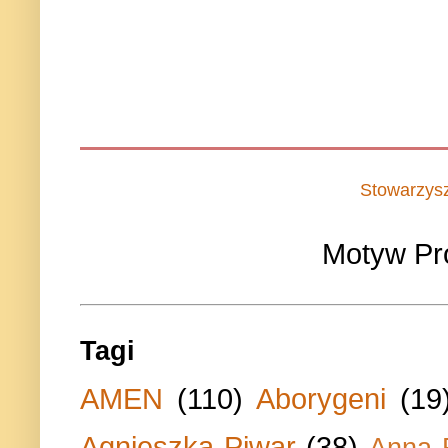
Stowarzys
Motyw Pr
Tagi
AMEN
(110)
Aborygeni
(19
Agnieszka Piwar
(38)