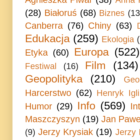
Anna 
(28)
Białoruś
(68)
Biznes
(13
Canberra
(76)
Chiny
(63)
Edukacja
(259)
Ekologia
Europa
(522)
Etyka
(60)
Film
(134)
Festiwal
(16)
Geopolityka
(210)
Geo
Harcerstwo
(62)
Henryk Igli
Info
(569)
Humor
(29)
In
Maszczyszyn
(19)
Jan Paweł
Jerzy Krysiak
(19)
(9)
Jerzy