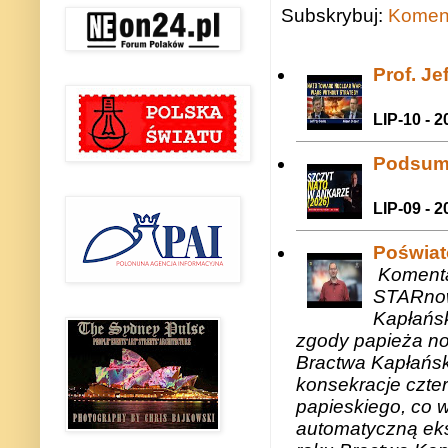
Subskrybuj:
Koment
Prof. J
LIP-10 - 2
Podsum
LIP-09 - 2
Poświat
Komenta
STARnow
Kapłańsk
zgody papieża n
Bractwa Kapłańsk
konsekracje czte
papieskiego, co w
automatyczną eks