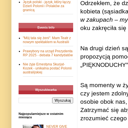
Odrzekłem, że dzi
Język polski - język, który łączy.
Dzień Polonii i Polaków za
kobieta (sąsiadka
granicą
w zakupach – my 
oku zakręciła się 
Events Info
"Mój tata się żeni". Mam Teatr z
nowym spektaklem w Australii
Na drugi dzień s
Prawybory na urząd Prezydenta
propozycją pomoc
RP 2025 - debata 7 kandydatów
„PIĘKNODUCHY” i
Nie żyje Ernestyna Skurjat-
Kozek - unikalna postać Polonii
australijskiej
Są momenty w życ
Wyszukiwarka
czy jestem zdolny
osobie obok nas,
Zatrzymać się aby
Najpopularniejsze w ostatnim
zrozumieć czego 
miesiącu
NEVER GIVE