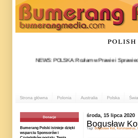
polish
NEWS: POLSKA: Rozłam w Prawie i Sprawiedliwości st
Strona główna
Polonia
Australia
Polska
Świa
środa, 15 lipca 2020
Donacje
Bogusław Kot:
Bumerang Polski istnieje dzięki
Tagi:
Bogusław Kot
,
Koronawirus
,
wsparciu Sponsorów i
Czytelników portalu. Twoja