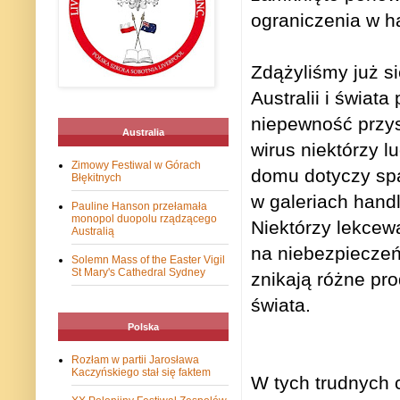
ograniczenia w h
Zdążyliśmy już s
Australii i świat
niepewność przys
Australia
wirus niektórzy l
Zimowy Festiwal w Górach
domu dotyczy spa
Błękitnych
w galeriach hand
Pauline Hanson przełamała
monopol duopolu rządzącego
Niektórzy lekcewa
Australią
na niebezpieczeń
Solemn Mass of the Easter Vigil
St Mary's Cathedral Sydney
znikają różne pro
świata.
Polska
Rozłam w partii Jarosława
Kaczyńskiego stał się faktem
W tych trudnych 