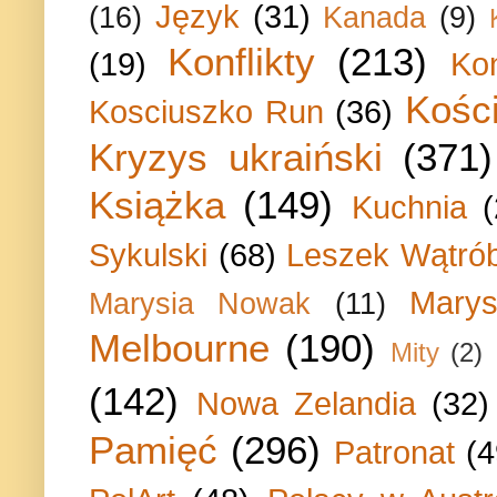
Język
(31)
(16)
Kanada
(9)
Konflikty
(213)
(19)
Ko
Kości
Kosciuszko Run
(36)
Kryzys ukraiński
(371)
Książka
(149)
Kuchnia
Sykulski
(68)
Leszek Wątrób
Marys
Marysia Nowak
(11)
Melbourne
(190)
Mity
(2)
(142)
Nowa Zelandia
(32)
Pamięć
(296)
Patronat
(4