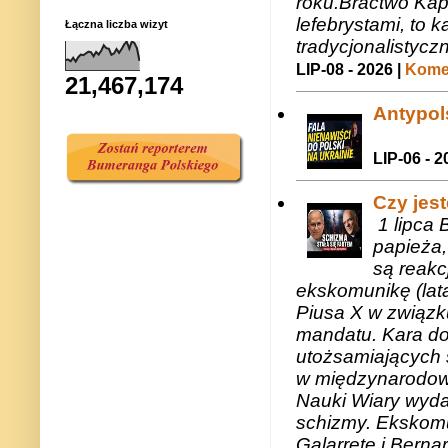
roku.Bractwo Ka
lefebrystami, to
Łączna liczba wizyt
tradycjonalistycz
LIP-08 - 2026 |
Komen
21,467,174
Antypols
LIP-06 - 2
Czy jes
1 lipca 
papieża,
są reakc
ekskomunikę (lat
Piusa X w związk
mandatu. Kara do
utożsamiających 
w międzynarodow
Nauki Wiary wyda
schizmy. Ekskomu
Galarretę i Bernar