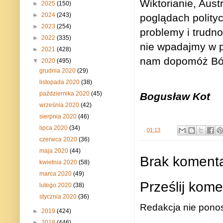
Wiktorianie, Aust
►
2025
(150)
►
2024
(243)
poglądach polity
►
2023
(254)
problemy i trud
►
2022
(335)
nie wpadajmy w pa
►
2021
(428)
nam dopomóż Bó
▼
2020
(495)
grudnia 2020
(29)
listopada 2020
(38)
października 2020
(45)
Bogusław Kot
września 2020
(42)
sierpnia 2020
(46)
lipca 2020
(34)
.
01:13
czerwca 2020
(36)
maja 2020
(44)
Brak komenta
kwietnia 2020
(58)
marca 2020
(49)
Prześlij kome
lutego 2020
(38)
stycznia 2020
(36)
Redakcja nie ponos
►
2019
(424)
►
2018
(446)