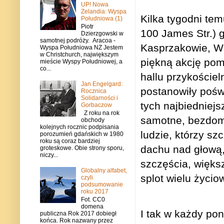
UP! Nowa
Zelandia: Wyspa
Kilka tygodni te
Południowa (1)
Piotr
100 James Str.) 
Dzierzgowski w
samotnej podróży. Aracoa -
Kasprzakowie, Wo
Wyspa Południowa NZ Jestem
w Christchurch, największym
piękną akcję po
mieście Wyspy Południowej, a
co...
hallu przykościel
Jan Engelgard:
postanowiły pośw
Rocznica
Solidarności i
tych najbiedniejs
Gorbaczow
Z roku na rok
samotne, bezdomni
obchody
kolejnych rocznic podpisania
ludzie, którzy sz
porozumień gdańskich w 1980
roku są coraz bardziej
dachu nad głową, 
groteskowe. Obie strony sporu,
niczy...
szczęścia, większ
Globalny alfabet,
splot wielu życi
czyli
podsumowanie
roku 2017
Fot. CC0
domena
I tak w każdy po
publiczna Rok 2017 dobiegł
końca. Rok nazwany przez