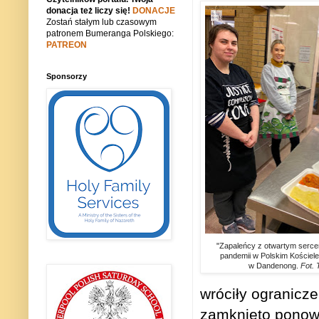
donacja też liczy się!
DONACJE
Zostań stałym lub czasowym
patronem Bumeranga Polskiego:
PATREON
Sponsorzy
"Zapaleńcy z otwartym serc
pandemii w Polskim Koście
w Dandenong.
Fot. 
wróciły ogranicz
zamknięto ponown