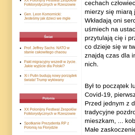
XX Polonijny Festiwal Zespołów
cechach człowiecz
Folklorystycznych w Rzeszowie
mierzy się miarą 
Gen. Leon Komornicki:
Jesteśmy jak dzieci we mgle
Wkładają oni ser
uśmiech na ustac
przytulają cię i 
Świat
co dzieje się w t
Prof. Jeffrey Sachs: NATO w
stanie cakowitego chaosu
znajdą czas dla i
Pakt migracyjny wszedł w życie.
nich.
Jakie wyjście dla Polski?
Xi i Putin budują nowy porządek
świata! Trump wykiwany
Był to początek 
Covid-19, pierws
Polonia
Przed jednym z d
XX Polonijny Festiwal Zespołów
tradycyjne pozdro
Folklorystycznych w Rzeszowie
mieszkam, ... kob
Spotkanie Prezydenta RP z
Polonią na Florydzie
Małe zaskoczenie