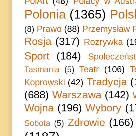
PolArt
(48)
Polacy w Austra
Polonia
(1365)
Pols
Prawo
(88)
Przemysław P
(8)
Rosja
(317)
Rozrywka
(1
Sport
(184)
Społeczeńs
Teatr
(106)
T
Tasmania
(5)
Tradycja
(
Koprowski
(42)
(688)
Warszawa
(142)
Wojna
(196)
Wybory
(1
Zdrowie
(166)
Sobota
(5)