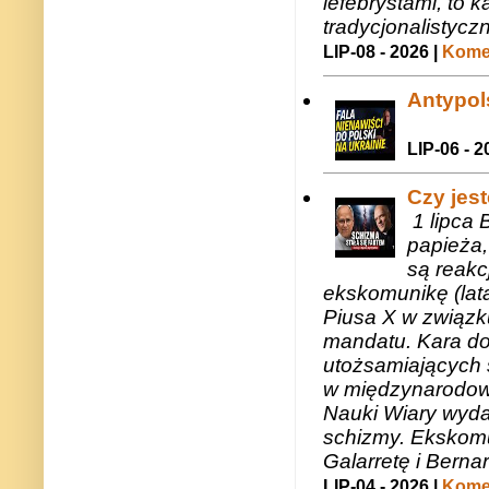
lefebrystami, to
tradycjonalistycz
LIP-08 - 2026 |
Komen
Antypols
LIP-06 - 2
Czy jes
1 lipca 
papieża,
są reakc
ekskomunikę (lat
Piusa X w związk
mandatu. Kara do
utożsamiających 
w międzynarodow
Nauki Wiary wyda
schizmy. Ekskomu
Galarretę i Bernar
LIP-04 - 2026 |
Komen