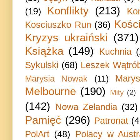
Konflikty
(213)
(19)
Ko
Kości
Kosciuszko Run
(36)
Kryzys ukraiński
(371)
Książka
(149)
Kuchnia
Sykulski
(68)
Leszek Wątrób
Marys
Marysia Nowak
(11)
Melbourne
(190)
Mity
(2)
(142)
Nowa Zelandia
(32)
Pamięć
(296)
Patronat
(4
PolArt
(48)
Polacy w Austra