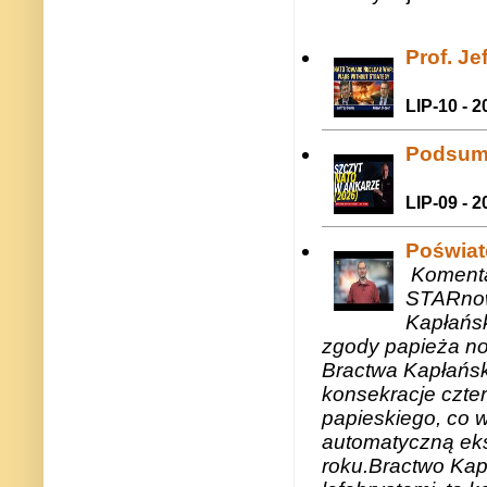
Prof. J
LIP-10 - 2
Podsum
LIP-09 - 2
Poświat
Komenta
STARnow
Kapłańsk
zgody papieża n
Bractwa Kapłańsk
konsekracje czte
papieskiego, co w
automatyczną eks
roku.Bractwo Ka