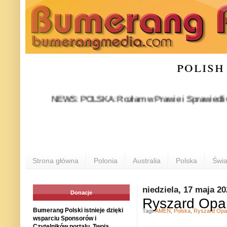
polish
NEWS: POLSKA: Rozłam w Prawie i Sprawiedliwości stał 
P
Strona główna
Polonia
Australia
Polska
Świa
niedziela, 17 maja 2
Donacje
Ryszard Opar
Bumerang Polski istnieje dzięki
Tagi:
AMEN
,
Polska
,
Ryszard Opa
wsparciu Sponsorów i
Czytelników portalu. Twoja