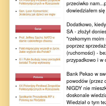
XX Polonijny Festiwal Zespołów
przeciwko nam...p
Folklorystycznych w Rzeszowie
dowiedziałem się
Gen. Leon Komornicki:
Jesteśmy jak dzieci we mgle
Dodatkowo, kiedy
Świat
SA - złożył donies
"rzekomym moim sz
Prof. Jeffrey Sachs: NATO w
stanie cakowitego chaosu
poprzez sprzedaż,
Pakt migracyjny wszedł w życie.
(ruchomości) - b
Jakie wyjście dla Polski?
przypadkowo i w 
Xi i Putin budują nowy porządek
świata! Trump wykiwany
Bank Pekao w swo
Polonia
powodów (przez 
XX Polonijny Festiwal Zespołów
NIGDY nie miesz
Folklorystycznych w Rzeszowie
doskonale wiedzi
Spotkanie Prezydenta RP z
Polonią na Florydzie
Wiedział o tym t