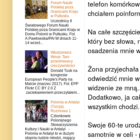
telefon komórkow
Forum Nauki
Polskiej poza
chciałem poinform
Granicami Kraju
w Pułtusku
Uczestnicy II
Światowego Forum Nauki
Na całe szczęści
Polskiej poza Granicami Kraju w
Domu Polonii w Pułtusku. Fot.
A.Pawłowska/PAI W dniach 11-
który bez słowa, 
14 wrześ...
osadzenia mnie w
Włodzimierz
Wnuk: Tani
prześmiewcy
rzeczywistości
Żona przyjechała
Donald Tusk na
kongresie
odwiedzić mnie w 
European People's Party na
Malcie (marzec 2017). Fot. EPP
widzenie ze mną.
Flickr CC BY 2.0 Z
zaciekawieniem przeczytałem...
Dodatkowo, ja cał
Polonia w Antalyi
wszystkim chodzi.
(Turcja).
Rozmowa 1
Członkowie
Polonijnego
Swoje 60-te urod
Stowarzyszenia
Kultury i Nauki w Antalyi -
samotnie w celi -
Polonia w Antalyi to w dużym
stopniu ludzie młodzi, mający