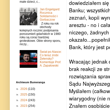
dowiedziałem się 
małe dzieci, c...
Banku; wszystkich
Jan Engelgard:
Rocznica
zeznań, kopii wyr
Solidarności i
Gorbaczow
aresztu - no i c
Z roku na rok
obchody
niczego, żadnych 
kolejnych rocznic podpisania
porozumień gdańskich w 1980
roku są coraz bardziej
okazało...popełn
groteskowe. Obie strony sporu,
niczy...
Bank, który jest
Świat po Alasce:
Co teraz zrobi
Żełensky?
Wracając jednak 
Komentuje Prof.
A. Zapałowski
brak reakcji ze 
rozwiązania spra
Sądu Najwyższego
Archiwum Bumeranga
►
2026
(110)
Myślałem (całkowi
►
2025
(150)
wiarygodny (nie n
►
2024
(243)
Znałem osobiście 
►
2023
(254)