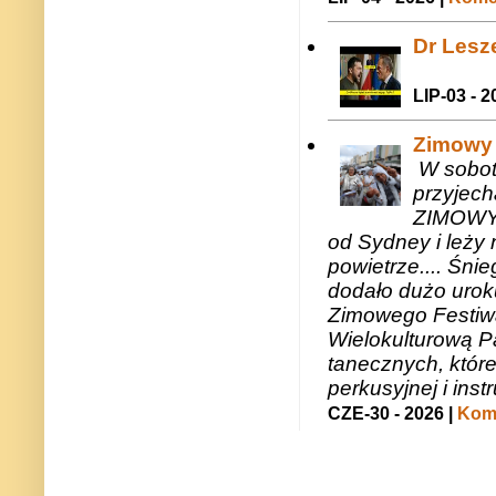
Dr Lesze
LIP-03 - 2
Zimowy 
W sobotę
przyjech
ZIMOWY 
od Sydney i leży 
powietrze.... Śni
dodało dużo uroku
Zimowego Festiwal
Wielokulturową P
tanecznych, któr
perkusyjnej i in
CZE-30 - 2026 |
Kome