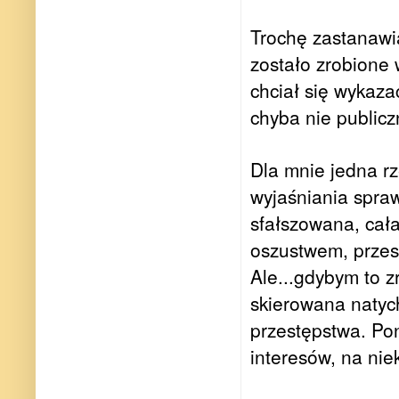
Trochę zastanawia
zostało zrobione 
chciał się wykazać
chyba nie public
Dla mnie jedna rz
wyjaśniania spra
sfałszowana, cała
oszustwem, przes
Ale...gdybym to z
skierowana natych
przestępstwa. Po
interesów, na nie