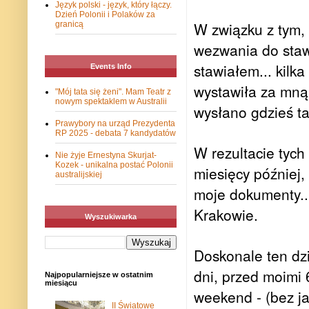
Język polski - język, który łączy.
Dzień Polonii i Polaków za
W związku z tym, 
granicą
wezwania do stawi
stawiałem... kilk
Events Info
wystawiła za mną 
"Mój tata się żeni". Mam Teatr z
nowym spektaklem w Australii
wysłano gdzieś t
Prawybory na urząd Prezydenta
RP 2025 - debata 7 kandydatów
W rezultacie tych
Nie żyje Ernestyna Skurjat-
Kozek - unikalna postać Polonii
miesięcy później,
australijskiej
moje dokumenty..
Krakowie.
Wyszukiwarka
Doskonale ten dzi
dni, przed moimi 
Najpopularniejsze w ostatnim
miesiącu
weekend - (bez ja
II Światowe