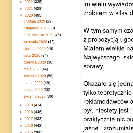
im wielu wywiadó
►
2022
(335)
►
2021
(428)
zrobiłem w kilka
▼
2020
(495)
grudnia 2020
(29)
W tym samym czas
listopada 2020
(38)
października 2020
(45)
z propozycją ugo
września 2020
(42)
Miałem wielkie n
sierpnia 2020
(46)
Najwyższego, sk
lipca 2020
(34)
czerwca 2020
(36)
sprawy.
maja 2020
(44)
kwietnia 2020
(58)
Okazało się jedna
marca 2020
(49)
lutego 2020
(38)
tylko teoretyczni
stycznia 2020
(36)
reklamodawców alb
►
2019
(424)
był, niestety jes
►
2018
(446)
praktycznie nic 
►
2017
(433)
jasne i zrozumiał
►
2016
(442)
►
2015
(380)