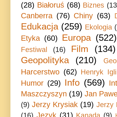
(28)
Białoruś
(68)
Biznes
(13
Canberra
(76)
Chiny
(63)
Edukacja
(259)
Ekologia
Europa
(522)
Etyka
(60)
Film
(134)
Festiwal
(16)
Geopolityka
(210)
Geo
Harcerstwo
(62)
Henryk Igli
Info
(569)
Humor
(29)
In
Maszczyszyn
(19)
Jan Paweł
Jerzy Krysiak
(19)
(9)
Jerzy
Język
(31)
(16)
Kanada
(9)