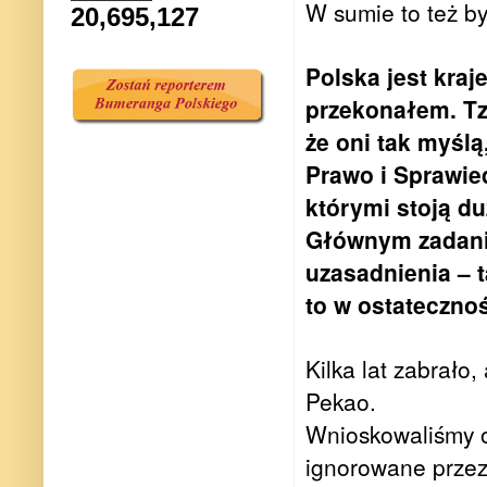
W sumie to też by
20,695,127
Polska jest kraj
przekonałem. Tzn
że oni tak myślą
Prawo i Sprawied
którymi stoją d
Głównym zadanie
uzasadnienia – 
to w ostatecznoś
Kilka lat zabrał
Pekao.
Wnioskowaliśmy o 
ignorowane prze