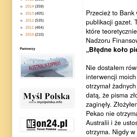
►
2014
(359)
Przecież to Bank 
►
2013
(405)
publikacji gazet. 
►
2012
(535)
►
2011
(464)
które teoretyczni
►
2010
(210)
Nadzoru Finanso
„Błędne koło pie
Partnerzy
Nie dostałem rów
interwencji moich
otrzymał żadnych
datą, że pisma zł
zaginęły. Złożyłe
Pekao nie otrzym
Australii i że us
otrzyma. Nigdy w