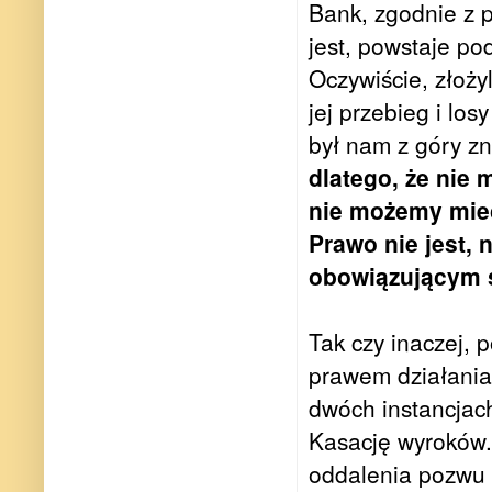
Bank, zgodnie z 
jest, powstaje po
Oczywiście, złoż
jej przebieg i los
był nam z góry z
dlatego, że nie 
nie możemy mieć
Prawo nie jest, 
obowiązującym s
Tak czy inaczej,
prawem działania
dwóch instancjac
Kasację wyroków.
oddalenia pozwu 