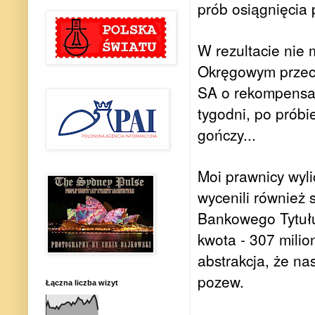
prób osiągnięcia
W rezultacie nie
Okręgowym przec
SA o rekompensat
tygodni, po próbi
gończy...
Moi prawnicy wyli
wycenili również 
Bankowego Tytułu
kwota - 307 milion
abstrakcja, że na
pozew.
Łączna liczba wizyt