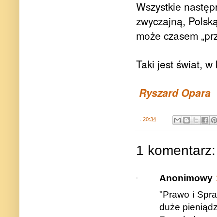
Wszystkie następn
zwyczajną, Polsk
może czasem „prz
Taki jest świat, w
Ryszard Opara
.
20:34
1 komentarz:
Anonimowy
"Prawo i Spraw
duże pieniądz