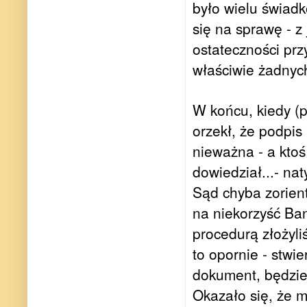
było wielu świadk
się na sprawę - z
ostateczności prz
właściwie żadnyc
W końcu, kiedy (
orzekł, że podpis
nieważna - a ktoś
dowiedział...- n
Sąd chyba zorient
na niekorzyść Ban
procedurą złożyl
to opornie - stwie
dokument, będzie
Okazało się, że m