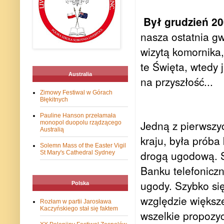
Był grudzień 2
nasza ostatnia gw
wizytą komornika,
te Święta, wtedy 
Australia
na przyszłość...
Zimowy Festiwal w Górach
Błękitnych
Pauline Hanson przełamała
Jedną z pierwszy
monopol duopolu rządzącego
Australią
kraju, była próba
Solemn Mass of the Easter Vigil
drogą ugodową. S
St Mary's Cathedral Sydney
Banku telefoniczn
ugody.
Szybko si
Polska
względzie większ
Rozłam w partii Jarosława
Kaczyńskiego stał się faktem
wszelkie propozy