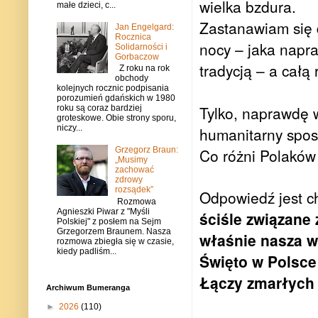
wielka bzdura.
małe dzieci, c...
Zastanawiam się 
Jan Engelgard:
Rocznica
nocy – jaka napra
Solidarności i
Gorbaczow
tradycją – a całą 
Z roku na rok
obchody
kolejnych rocznic podpisania
porozumień gdańskich w 1980
Tylko, naprawdę w
roku są coraz bardziej
groteskowe. Obie strony sporu,
niczy...
humanitarny sposó
Grzegorz Braun:
Co różni Polaków 
„Musimy
zachować
zdrowy
rozsądek”
Odpowiedź jest c
Rozmowa
Agnieszki Piwar z "Myśli
ściśle związane 
Polskiej" z posłem na Sejm
Grzegorzem Braunem. Nasza
właśnie nasza w
rozmowa zbiegła się w czasie,
kiedy padliśm...
Święto w Polsce 
Łączy zmarłych i
Archiwum Bumeranga
►
2026
(110)