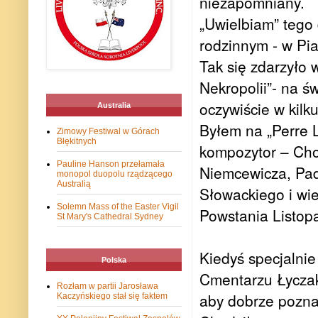
niezapomniany.
„Uwielbiam” tego 
rodzinnym - w Pia
Tak się zdarzyło 
Nekropolii”- na ś
oczywiście w kilk
Australia
Byłem na „Perre 
Zimowy Festiwal w Górach
Błękitnych
kompozytor – Cho
Pauline Hanson przełamała
Niemcewicza, Pad
monopol duopolu rządzącego
Australią
Słowackiego i wie
Solemn Mass of the Easter Vigil
Powstania Listo
St Mary's Cathedral Sydney
Kiedyś specjalni
Polska
Cmentarzu Łyczako
Rozłam w partii Jarosława
aby dobrze pozna
Kaczyńskiego stał się faktem