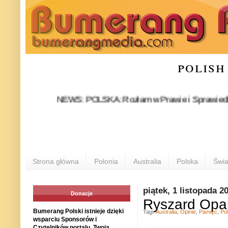
polish
NEWS: POLSKA: Rozłam w Prawie i Sprawiedliwości sta
Strona główna
Polonia
Australia
Polska
Świa
piątek, 1 listopada 2
Donacje
Ryszard Opar
Bumerang Polski istnieje dzięki
Tagi:
Australia
,
Opinie
,
Pamięć
,
Po
wsparciu Sponsorów i
Czytelników portalu. Twoja