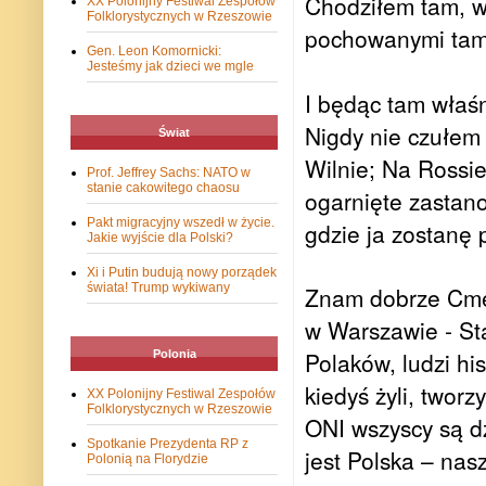
Chodziłem tam, wo
XX Polonijny Festiwal Zespołów
Folklorystycznych w Rzeszowie
pochowanymi tam
Gen. Leon Komornicki:
Jesteśmy jak dzieci we mgle
I będąc tam właśn
Nigdy nie czułem
Świat
Wilnie; Na Rossie
Prof. Jeffrey Sachs: NATO w
stanie cakowitego chaosu
ogarnięte zastan
Pakt migracyjny wszedł w życie.
gdzie ja zostanę
Jakie wyjście dla Polski?
Xi i Putin budują nowy porządek
świata! Trump wykiwany
Znam dobrze Cmen
w Warszawie - St
Polaków, ludzi hi
Polonia
kiedyś żyli, twor
XX Polonijny Festiwal Zespołów
Folklorystycznych w Rzeszowie
ONI wszyscy są dz
Spotkanie Prezydenta RP z
jest Polska – nas
Polonią na Florydzie