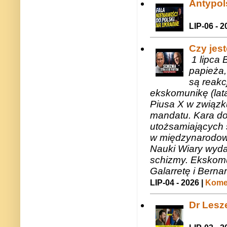
Antypols
LIP-06 - 2
Czy jes
1 lipca 
papieża,
są reakc
ekskomunikę (lat
Piusa X w związk
mandatu. Kara do
utożsamiających 
w międzynarodow
Nauki Wiary wyda
schizmy. Ekskomu
Galarretę i Bernar
LIP-04 - 2026 |
Komen
Dr Lesze