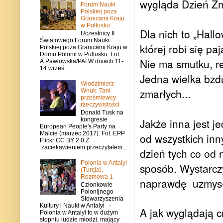
wygląda Dzień Z
Forum Nauki
Polskiej poza
Granicami Kraju
w Pułtusku
Dla nich to „Hall
Uczestnicy II
Światowego Forum Nauki
której robi się paj
Polskiej poza Granicami Kraju w
Domu Polonii w Pułtusku. Fot.
Nie ma smutku, re
A.Pawłowska/PAI W dniach 11-
14 wrześ...
Jedna wielka bzd
Włodzimierz
zmarłych...
Wnuk: Tani
prześmiewcy
rzeczywistości
Donald Tusk na
kongresie
Jakże inna jest j
European People's Party na
Malcie (marzec 2017). Fot. EPP
od wszystkich inn
Flickr CC BY 2.0 Z
zaciekawieniem przeczytałem...
dzień tych co od 
Polonia w Antalyi
sposób. Wystarcz
(Turcja).
Rozmowa 1
naprawdę uzmysło
Członkowie
Polonijnego
Stowarzyszenia
Kultury i Nauki w Antalyi -
A jak wyglądają 
Polonia w Antalyi to w dużym
stopniu ludzie młodzi, mający