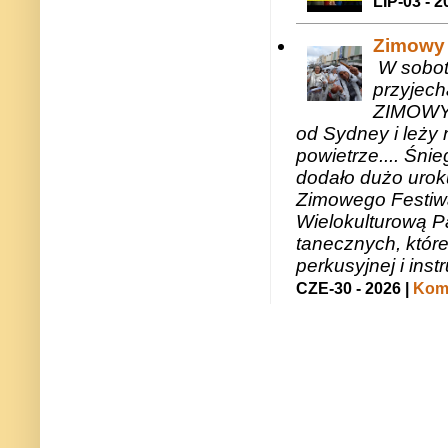
LIP-03 - 2
Zimowy 
W sobotę
przyjech
ZIMOWY 
od Sydney i leży 
powietrze.... Śni
dodało dużo uroku
Zimowego Festiwal
Wielokulturową P
tanecznych, któr
perkusyjnej i in
CZE-30 - 2026 |
Kome