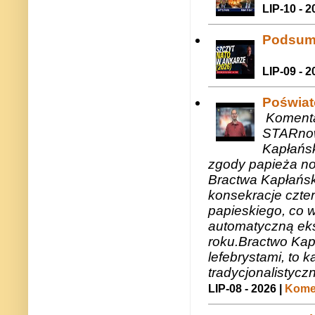
LIP-10 - 2
Podsum
LIP-09 - 2
Poświat
Komenta
STARnow
Kapłańsk
zgody papieża n
Bractwa Kapłańsk
konsekracje czte
papieskiego, co w
automatyczną eks
roku.Bractwo Ka
lefebrystami, to
tradycjonalistycz
LIP-08 - 2026 |
Komen