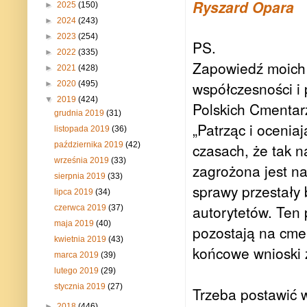
Ryszard Opara
►
2025
(150)
►
2024
(243)
►
2023
(254)
PS.
►
2022
(335)
Zapowiedź moich p
►
2021
(428)
współczesności i 
►
2020
(495)
▼
2019
(424)
Polskich Cmentar
grudnia 2019
(31)
„Patrząc i oceniaj
listopada 2019
(36)
października 2019
(42)
czasach, że tak n
września 2019
(33)
zagrożona jest 
sierpnia 2019
(33)
sprawy przestały 
lipca 2019
(34)
autorytetów. Ten 
czerwca 2019
(37)
maja 2019
(40)
pozostają na cm
kwietnia 2019
(43)
końcowe wnioski
marca 2019
(39)
lutego 2019
(29)
stycznia 2019
(27)
Trzeba postawić 
►
2018
(446)