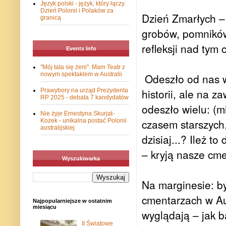
Język polski - język, który łączy.
Dzień Polonii i Polaków za
Dzień Zmarłych –
granicą
grobów, pomników
refleksji nad tym c
Events Info
"Mój tata się żeni". Mam Teatr z
nowym spektaklem w Australii
Odeszło od nas wi
historii, ale na 
Prawybory na urząd Prezydenta
RP 2025 - debata 7 kandydatów
odeszło wielu: (m
Nie żyje Ernestyna Skurjat-
czasem starszych
Kozek - unikalna postać Polonii
australijskiej
dzisiaj...? Ileż 
– kryją nasze cme
Wyszukiwarka
Na marginesie: b
cmentarzach w Aus
Najpopularniejsze w ostatnim
miesiącu
wyglądają – jak b
II Światowe