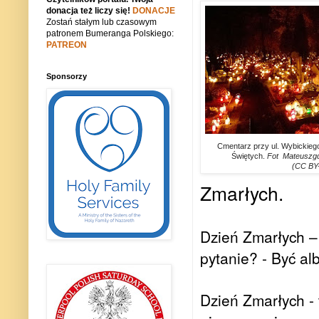
donacja też liczy się!
DONACJE
Zostań stałym lub czasowym
patronem Bumeranga Polskiego:
PATREON
Sponsorzy
Cmentarz przy ul. Wybickiego
Świętych.
Fot Mateuszgd
(CC BY-
Zmarłych.
Dzień Zmarłych – G
pytanie? - Być al
Dzień Zmarłych - 