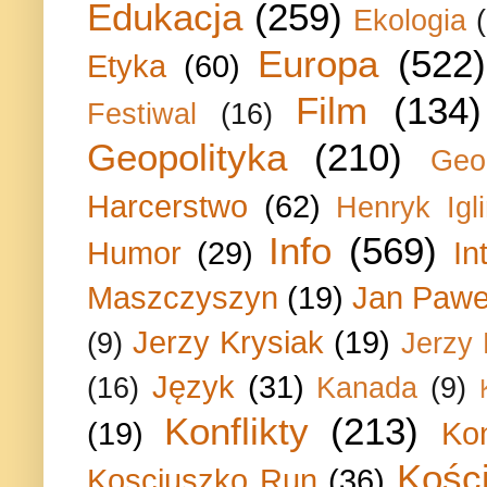
Edukacja
(259)
Ekologia
Europa
(522)
Etyka
(60)
Film
(134)
Festiwal
(16)
Geopolityka
(210)
Geo
Harcerstwo
(62)
Henryk Igli
Info
(569)
Humor
(29)
In
Maszczyszyn
(19)
Jan Paweł
Jerzy Krysiak
(19)
(9)
Jerzy
Język
(31)
(16)
Kanada
(9)
Konflikty
(213)
(19)
Ko
Kości
Kosciuszko Run
(36)