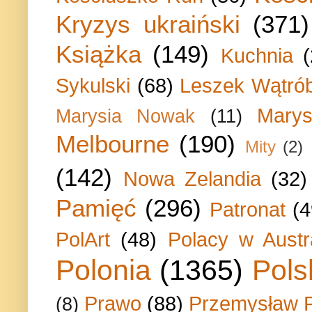
Kryzys ukraiński
(371)
Książka
(149)
Kuchnia
Sykulski
(68)
Leszek Wątrób
Marys
Marysia Nowak
(11)
Melbourne
(190)
Mity
(2)
(142)
Nowa Zelandia
(32)
Pamięć
(296)
Patronat
(4
PolArt
(48)
Polacy w Austra
Polonia
(1365)
Pols
Prawo
(88)
Przemysław P
(8)