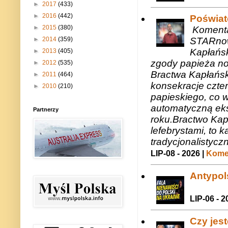
►
2017
(433)
►
2016
(442)
Poświat
►
2015
(380)
Komenta
STARnow
►
2014
(359)
Kapłańsk
►
2013
(405)
zgody papieża n
►
2012
(535)
Bractwa Kapłańsk
►
2011
(464)
konsekracje czte
►
2010
(210)
papieskiego, co w
automatyczną eks
Partnerzy
roku.Bractwo Ka
lefebrystami, to
tradycjonalistycz
LIP-08 - 2026 |
Komen
Antypols
LIP-06 - 2
Czy jes