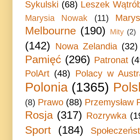
Sykulski
(68)
Leszek Wątrób
Marys
Marysia Nowak
(11)
Melbourne
(190)
Mity
(2)
(142)
Nowa Zelandia
(32)
Pamięć
(296)
Patronat
(4
PolArt
(48)
Polacy w Austra
Polonia
(1365)
Pols
Prawo
(88)
Przemysław P
(8)
Rosja
(317)
Rozrywka
(1
Sport
(184)
Społeczeńs