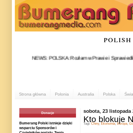
polish
NEWS: POLSKA: Rozłam w Prawie i Sprawiedliwości sta
Strona główna
Polonia
Australia
Polska
Świa
sobota, 23 listopada
Donacje
Kto blokuje
Bumerang Polski istnieje dzięki
Tagi:
Chiny
,
Ekonomia
,
Europa
,
Go
wsparciu Sponsorów i
Czytelników portalu. Twoja