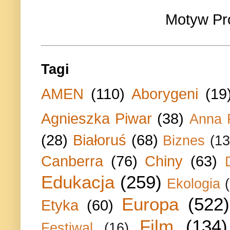
Motyw Pr
Tagi
AMEN
(110)
Aborygeni
(19
Agnieszka Piwar
(38)
Anna 
(28)
Białoruś
(68)
Biznes
(13
Canberra
(76)
Chiny
(63)
Edukacja
(259)
Ekologia
Europa
(522)
Etyka
(60)
Film
(134)
Festiwal
(16)