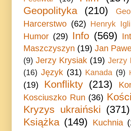
Geopolityka
(210)
Geo
Harcerstwo
(62)
Henryk Igli
Info
(569)
Humor
(29)
In
Maszczyszyn
(19)
Jan Paweł
Jerzy Krysiak
(19)
(9)
Jerzy
Język
(31)
(16)
Kanada
(9)
Konflikty
(213)
(19)
Ko
Kości
Kosciuszko Run
(36)
Kryzys ukraiński
(371)
Książka
(149)
Kuchnia