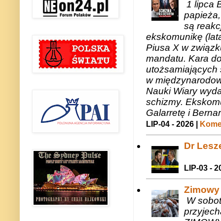
1 lipca 
papieża,
są reakc
ekskomunikę (lat
Piusa X w związk
mandatu. Kara do
utożsamiających 
w międzynarodow
Nauki Wiary wyda
schizmy. Ekskomu
Galarretę i Bernar
LIP-04 - 2026 |
Komen
Dr Lesze
LIP-03 - 2
Zimowy 
W sobotę
przyjech