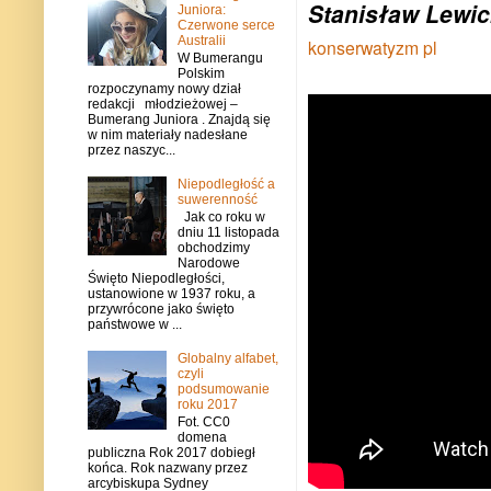
Stanisław Lewic
Juniora:
Czerwone serce
Australii
konserwatyzm pl
W Bumerangu
Polskim
rozpoczynamy nowy dział
redakcji młodzieżowej –
Bumerang Juniora . Znajdą się
w nim materiały nadesłane
przez naszyc...
Niepodległość a
suwerenność
Jak co roku w
dniu 11 listopada
obchodzimy
Narodowe
Święto Niepodległości,
ustanowione w 1937 roku, a
przywrócone jako święto
państwowe w ...
Globalny alfabet,
czyli
podsumowanie
roku 2017
Fot. CC0
domena
publiczna Rok 2017 dobiegł
końca. Rok nazwany przez
arcybiskupa Sydney