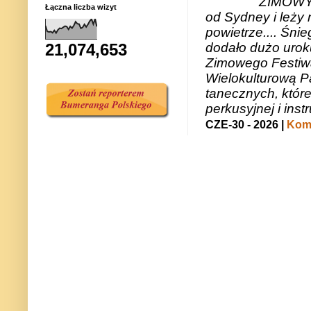
ZIMOWY 
Łączna liczba wizyt
od Sydney i leży 
powietrze.... Śni
dodało dużo uroku
21,074,653
Zimowego Festiwal
Wielokulturową P
tanecznych, któr
perkusyjnej i in
CZE-30 - 2026 |
Kome