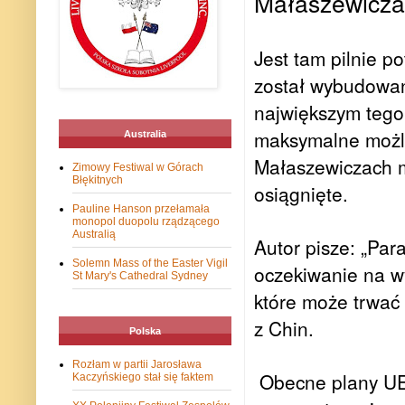
Małaszewicza
Jest tam pilnie p
został wybudowan
największym tego
maksymalne możliw
Australia
Małaszewiczach m
Zimowy Festiwal w Górach
Błękitnych
osiągnięte.
Pauline Hanson przełamała
monopol duopolu rządzącego
Australią
Autor pisze: „Pa
Solemn Mass of the Easter Vigil
oczekiwanie na w
St Mary's Cathedral Sydney
które może trwać 
z Chin.
Polska
Rozłam w partii Jarosława
Obecne plany UE/
Kaczyńskiego stał się faktem