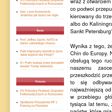
wraz z otwarcie
XX Polonijny Festiwal Zespołów
Folklorystycznych w Rzeszowie
co podwoi przepu
Gen. Leon Komornicki:
kierowany do trze
Jesteśmy jak dzieci we mgle
albo do Kaliningr
Sankt Petersburg”
Świat
Prof. Jeffrey Sachs: NATO w
stanie cakowitego chaosu
Wynika z tego, ż
Chin do Europy. 
Pakt migracyjny wszedł w życie.
Jakie wyjście dla Polski?
obsługą tego ruc
Xi i Putin budują nowy porządek
naszemu zaoce
świata! Trump wykiwany
przeszkodzić prz
to się odbywa
Polonia
najważniejszą od
XX Polonijny Festiwal Zespołów
Folklorystycznych w Rzeszowie
w przebiegu głó
tysiąca lat temu,
Spotkanie Prezydenta RP z
Polonią na Florydzie
państw, które mi