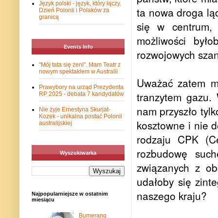
Język polski - język, który łączy.
ta nowa droga l
Dzień Polonii i Polaków za
granicą
się w centrum, 
możliwości był
Events Info
rozwojowych szan
"Mój tata się żeni". Mam Teatr z
nowym spektaklem w Australii
Uważać zatem mu
Prawybory na urząd Prezydenta
tranzytem gazu. 
RP 2025 - debata 7 kandydatów
nam przyszło tylk
Nie żyje Ernestyna Skurjat-
Kozek - unikalna postać Polonii
kosztowne i nie 
australijskiej
rodzaju CPK (Ce
rozbudowę suche
Wyszukiwarka
związanych z o
udałoby się zinte
naszego kraju?
Najpopularniejsze w ostatnim
miesiącu
Bumerang