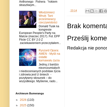
Anthonego Fishera "rokiem
straszliwym...
.
23:14
Włodzimierz
Wnuk: Tani
prześmiewcy
rzeczywistości
Brak komenta
Donald Tusk na
kongresie
European People's Party na
Prześlij kome
Malcie (marzec 2017). Fot. EPP
Flickr CC BY 2.0 Z
zaciekawieniem przeczytałem...
Redakcja nie ponos
Ryszard Opara:
AMEN - Myśli na
ostatki
karnawału życia
Jedną z bardzo
niezrozumiałych
i niedocenianych podstaw życia
i zdrowia jest U śmiech -
pozytywny stosunek – do
wszystkiego. Myślenie, rado...
Archiwum Bumeranga
►
2026
(110)
►
2025
(150)