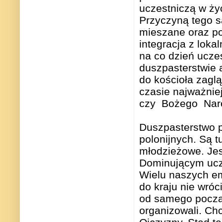
uczestniczą w ży
Przyczyną tego s
mieszane oraz p
integracja z loka
na co dzień ucze
duszpasterstwie 
do kościoła zagl
czasie najważnie
czy Bożego Nar
Duszpasterstwo p
polonijnych. Są t
młodzieżowe. Jest
Dominującym uczu
Wielu naszych em
do kraju nie wróc
od samego począ
organizowali. Chc