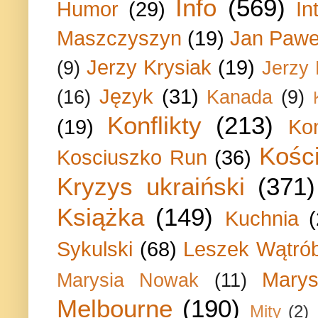
Info
(569)
Humor
(29)
In
Maszczyszyn
(19)
Jan Paweł
Jerzy Krysiak
(19)
(9)
Jerzy
Język
(31)
(16)
Kanada
(9)
Konflikty
(213)
(19)
Ko
Kości
Kosciuszko Run
(36)
Kryzys ukraiński
(371)
Książka
(149)
Kuchnia
Sykulski
(68)
Leszek Wątrób
Marys
Marysia Nowak
(11)
Melbourne
(190)
Mity
(2)