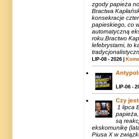
zgody papieża n
Bractwa Kapłańsk
konsekracje czte
papieskiego, co w
automatyczną eks
roku.Bractwo Ka
lefebrystami, to
tradycjonalistycz
LIP-08 - 2026 |
Komen
Antypols
LIP-06 - 2
Czy jes
1 lipca 
papieża,
są reakc
ekskomunikę (lat
Piusa X w związk