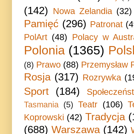
(142)
Nowa Zelandia
(32)
Pamięć
(296)
Patronat
(4
PolArt
(48)
Polacy w Austra
Polonia
(1365)
Pols
Prawo
(88)
Przemysław P
(8)
Rosja
(317)
Rozrywka
(1
Sport
(184)
Społeczeńs
Teatr
(106)
T
Tasmania
(5)
Tradycja
(
Koprowski
(42)
(688)
Warszawa
(142)