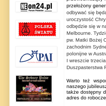
przełożony gener
odbywać się będą
uroczystość Chry
odbędzie się w 
Melbourne. Tydzi
pw. Matki Bożej 
zachodnim Sydney
polonijne w Austra
I wreszcie trzec
Duszpasterstwa 
Warto też wspom
naszego jubileusz
także dostępny 
adres do roboczej