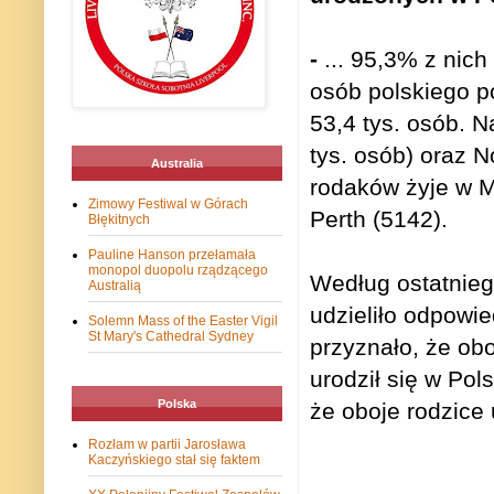
-
...
95,3% z nich 
osób polskiego p
53,4 tys. osób. N
tys. osób) oraz N
Australia
rodaków żyje w M
Zimowy Festiwal w Górach
Perth (5142).
Błękitnych
Pauline Hanson przełamała
monopol duopolu rządzącego
Według ostatnie
Australią
udzieliło odpowie
Solemn Mass of the Easter Vigil
St Mary's Cathedral Sydney
przyznało, że obo
urodził się w Pol
Polska
że oboje rodzice u
Rozłam w partii Jarosława
Kaczyńskiego stał się faktem