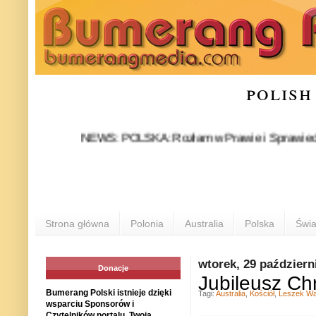
polish
NEWS: POLSKA: Rozłam w Prawie i Sprawiedliwości sta
Strona główna
Polonia
Australia
Polska
Świa
wtorek, 29 październ
Donacje
Jubileusz Ch
Bumerang Polski istnieje dzięki
Tagi:
Australia
,
Kościół
,
Leszek Wą
wsparciu Sponsorów i
Czytelników portalu. Twoja