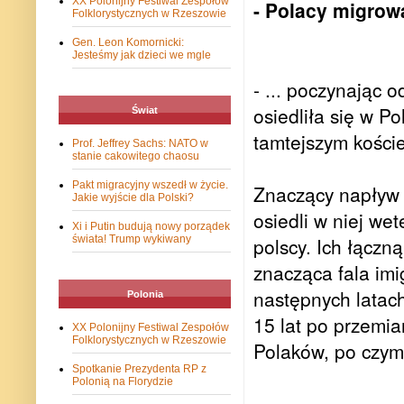
XX Polonijny Festiwal Zespołów
- Polacy migrowa
Folklorystycznych w Rzeszowie
Gen. Leon Komornicki:
Jesteśmy jak dzieci we mgle
- ... poczynając 
osiedliła się w Po
Świat
tamtejszym kości
Prof. Jeffrey Sachs: NATO w
stanie cakowitego chaosu
Pakt migracyjny wszedł w życie.
Znaczący napływ P
Jakie wyjście dla Polski?
osiedli w niej we
Xi i Putin budują nowy porządek
świata! Trump wykiwany
polscy. Ich łączn
znacząca fala imi
następnych latach
Polonia
15 lat po przemia
XX Polonijny Festiwal Zespołów
Folklorystycznych w Rzeszowie
Polaków, po czym
Spotkanie Prezydenta RP z
Polonią na Florydzie