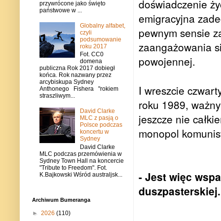
doświadczenie ży
przywrócone jako święto
państwowe w ...
emigracyjna zadec
Globalny alfabet,
pewnym sensie za
czyli
podsumowanie
zaangażowania się
roku 2017
Fot. CC0
powojennej.
domena
publiczna Rok 2017 dobiegł
końca. Rok nazwany przez
arcybiskupa Sydney
I wreszcie czwart
Anthonego Fishera "rokiem
straszliwym...
roku 1989, ważnym
David Clarke
jeszcze nie całki
MLC z pasją o
Polsce podczas
monopol komunist
koncertu w
Sydney
David Clarke
MLC podczas przemówienia w
Sydney Town Hall na koncercie
"Tribute to Freedom". Fot.
- Jest więc wspa
K.Bajkowski Wśród australjsk...
duszpasterskiej.
Archiwum Bumeranga
►
2026
(110)