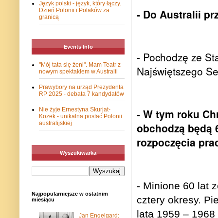
Język polski - język, który łączy.
Dzień Polonii i Polaków za
- Do Australii p
granicą
Events Info
- Pochodzę ze St
"Mój tata się żeni". Mam Teatr z
Najświętszego Se
nowym spektaklem w Australii
Prawybory na urząd Prezydenta
RP 2025 - debata 7 kandydatów
Nie żyje Ernestyna Skurjat-
- W tym roku C
Kozek - unikalna postać Polonii
australijskiej
obchodzą będą 6
rozpoczęcia prac
Wyszukiwarka
- Minione 60 lat 
Najpopularniejsze w ostatnim
cztery okresy. P
miesiącu
lata 1959 – 1968 
Jan Engelgard: