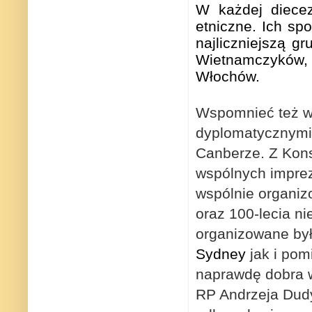
W każdej diecezj
etniczne. Ich sp
najliczniejszą g
Wietnamczyków,
Włochów.
Wspomnieć też wa
dyplomatycznymi
Canberze. Z Kon
wspólnych imprez 
wspólnie organiz
oraz 100-lecia ni
organizowane by
Sydney
jak i po
naprawdę dobra w
RP Andrzeja Dudy