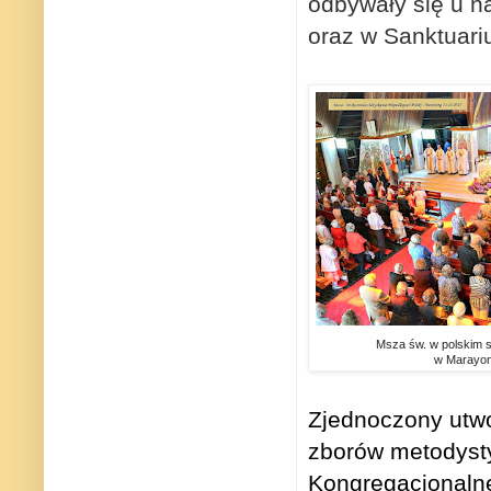
odbywały się u n
oraz w Sanktuar
Msza św. w polskim 
w Marayon
Zjednoczony utw
zborów metodystyc
Kongregacjonaln