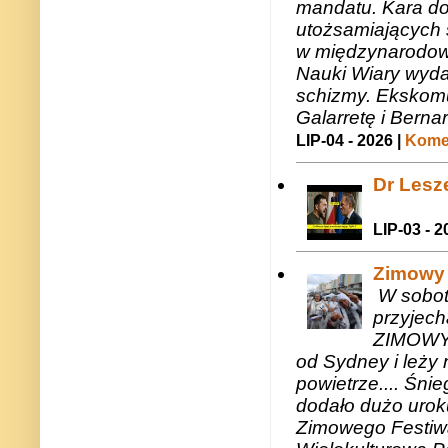
mandatu. Kara do
utożsamiających 
w międzynarodow
Nauki Wiary wyda
schizmy. Ekskomu
Galarretę i Bernar
LIP-04 - 2026 |
Komen
Dr Lesze
LIP-03 - 2
Zimowy 
W sobotę
przyjech
ZIMOWY 
od Sydney i leży 
powietrze.... Śni
dodało dużo uroku
Zimowego Festiwal