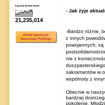
Łączna liczba wizyt
- Jak żyje aktua
21,235,014
-Bardzo różnie, bo
z innych powodów.
powojennych, są 
postsolidarnościo
nie z koniecznośc
duszpasterskiego,
sakramentów w oj
wspólnoty z inny
Obecnie w naszyc
bardziej dostrzeg
pokolenie. Młodz