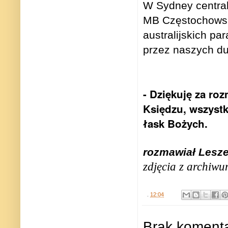
W Sydney central
MB Częstochowski
australijskich p
przez naszych du
- Dziękuję za ro
Księdzu, wszystk
łask Bożych.
rozmawiał Lesz
zdjęcia z archiwu
.
12:04
Brak komenta