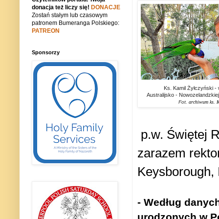
donacja też liczy się!
DONACJE
Zostań stałym lub czasowym
patronem Bumeranga Polskiego:
PATREON
Sponsorzy
Ks. Kamil Żyłczyński - 
Australijsko - Nowozelandzki
Fot.
archiwum ks. K
p.w. Świętej
Ro
zarazem
rekt
Keysborough
,
- Według danych 
urodzonych w Po