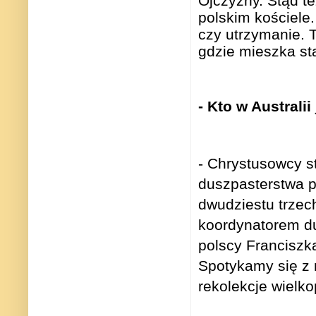
Ojczyzny. Stąd te
polskim kościele.
czy utrzymanie. 
gdzie mieszka st
- Kto w Australi
- Chrystusowcy 
duszpasterstwa po
dwudziestu trzec
koordynatorem d
polscy Franciszka
Spotykamy się z n
rekolekcje wielk