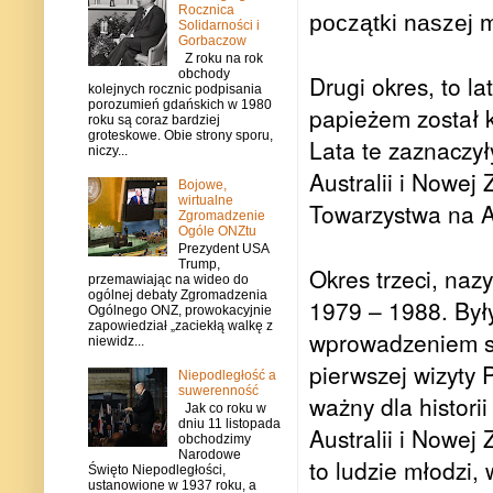
Rocznica
początki naszej m
Solidarności i
Gorbaczow
Z roku na rok
obchody
Drugi okres, to l
kolejnych rocznic podpisania
porozumień gdańskich w 1980
papieżem został k
roku są coraz bardziej
groteskowe. Obie strony sporu,
Lata te zaznaczy
niczy...
Australii i Nowej
Bojowe,
wirtualne
Towarzystwa na 
Zgromadzenie
Ogóle ONZtu
Prezydent USA
Trump,
Okres trzeci, na
przemawiając na wideo do
ogólnej debaty Zgromadzenia
1979 – 1988. Były
Ogólnego ONZ, prowokacyjnie
zapowiedział „zaciekłą walkę z
wprowadzeniem st
niewidz...
pierwszej wizyty P
Niepodległość a
suwerenność
ważny dla histori
Jak co roku w
dniu 11 listopada
Australii i Nowej 
obchodzimy
Narodowe
to ludzie młodzi,
Święto Niepodległości,
ustanowione w 1937 roku, a