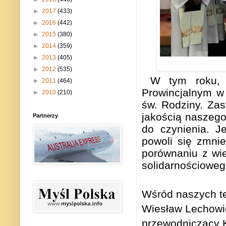
►
2017
(433)
►
2016
(442)
►
2015
(380)
►
2014
(359)
►
2013
(405)
►
2012
(535)
W tym roku, 
►
2011
(464)
Prowincjalnym w 
►
2010
(210)
św. Rodziny.
Zas
jakością naszeg
Partnerzy
do czynienia. Je
powoli
się zmnie
porównaniu z wie
solidarnościowego
Wśród naszych te
Wiesław Lechowic
przewodniczący K