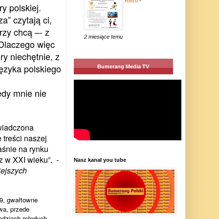
Retro
-
y polskiej.
” czytają ci,
rzy chcą –- z
2 miesiące temu
Dlaczego więc
ry niechętnie, z
ęzyka polskiego
Bumerang Media TV
edy mnie nie
wiadczona
treści naszej
aśnie na rynku
sz w XXI wieku”.
-
Nasz kanał you tube
iejszych
89, gwałtowne
wa, przede
iedziach młodych