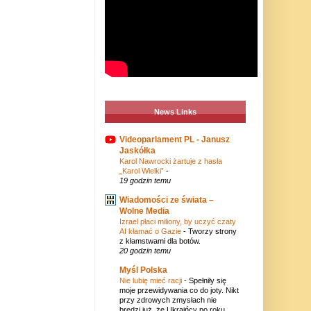
News Links
Videoparlament PL - Janusz
Jaskółka
Karol Nawrocki żartuje z hasła
„Karol Wielki”
-
19 godzin temu
Wiadomości ze świata –
Wolne Media
Izrael płaci miliony, by uczyć czaty
AI kłamać o Gazie
-
Tworzy strony
z kłamstwami dla botów.
20 godzin temu
Myśl Polska
Nie lubię mieć racji
-
Spełniły się
moje przewidywania co do joty. Nikt
przy zdrowych zmysłach nie
bredzi już, że Ukraińcy po roku