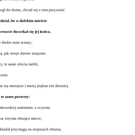
egł do domu, chciał się z nim przywitać.
ział, bo w dalekim mieście
eszcie doczekał się jej końca.
śledzi stare ściany;
ią, jak swoje dawne znajome.
y, te same obicia mebli,
zenia
u się mniejsze i mniej piękne niż dawniej.
 te same portrety:
akowskiej sukmanie, z oczyma
a, trzyma oburącz miecz;
kładał przysięgę na stopniach ołtarza,