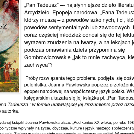
„Pan Tadeusz” –- najsłynniejsze dzieło literatur
Arcydzieło. Epopeja narodowa. „Pana Tadeusza
którzy muszą – z powodów szkolnych, i ci, któ
powodów sentymentalnych lub zawodowych. 
coraz częściej młodzież odnosi się do tej lektu
wyrazem znudzenia na twarzy, a na lekcjach j
podczas omawiania dzieła przypomina się
Gombrowiczowskie „jak to mnie zachwyca, ki
zachwyca”?
Próby rozwiązania tego problemu podjęła
się doś
polonistka, Joanna Pawłowska poprzez przełożenie 
epopei narodowej na współczesny język polski. Wł
księgarskim ukazała się jej książka pt. „Pan Tadeu
na Tadeusza ” w formie ułatwiającej jej zrozumienie przez dzis
 autorka
.
danej książki Joanna Pawłowska pisze: „Pod koniec XX wieku, po roku 19
polityczne wpłynęły na życie, obyczaje, kulturę i język naszego społeczeńst
olenia. Zmiany w polszczyźnie dostrzegają zwłaszcza poloniści. W wypow