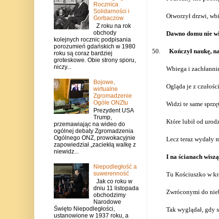
Rocznica
Solidarności i
Otworzył drzwi, wbi
Gorbaczow
Z roku na rok
obchody
Dawno domu nie wid
kolejnych rocznic podpisania
porozumień gdańskich w 1980
50.
Kończył naukę, nar
roku są coraz bardziej
groteskowe. Obie strony sporu,
niczy...
Wbiega i zachłannie 
Bojowe,
Ogląda je z czułośc
wirtualne
Zgromadzenie
Ogóle ONZtu
Widzi te same sprzęt
Prezydent USA
Trump,
Które lubił od urod
przemawiając na wideo do
ogólnej debaty Zgromadzenia
Ogólnego ONZ, prowokacyjnie
Lecz teraz wydały m
zapowiedział „zaciekłą walkę z
niewidz...
I na ścianach wiszą
Niepodległość a
suwerenność
Tu Kościuszko w kr
Jak co roku w
dniu 11 listopada
Zwróconymi do nieb
obchodzimy
Narodowe
Święto Niepodległości,
Tak wyglądał, gdy s
ustanowione w 1937 roku, a