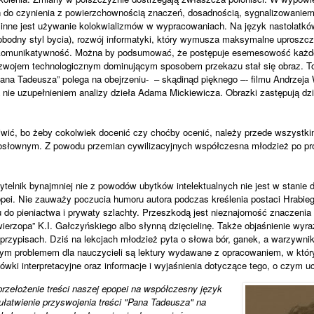
 do czynienia z powierzchownością znaczeń, dosadnością, sygnalizowaniem
nne jest używanie kolokwializmów w wypracowaniach. Na język nastolatkó
obodny styl bycia), rozwój informatyki, który wymusza maksymalne uproszcz
i komunikatywność. Można by podsumować, że postępuje esemesowość każdej
ozwojem technologicznym dominującym sposobem przekazu stał się obraz. To
Pana Tadeusza” polega na obejrzeniu-
– skądinąd pięknego –- filmu Andrzeja 
 nie uzupełnieniem analizy dzieła Adama Mickiewicza. Obrazki zastępują dz
wić, bo żeby cokolwiek docenić czy choćby ocenić, należy przede wszystkim
dosłownym. Z powodu przemian cywilizacyjnych współczesna młodzież po pro
.
elnik bynajmniej nie z powodów ubytków intelektualnych nie jest w stanie 
ei. Nie zauważy poczucia humoru autora podczas kreślenia postaci Hrabieg
do pieniactwa i prywaty szlachty. Przeszkodą jest nieznajomość znaczenia s
wierzopa” K.I. Gałczyńskiego albo słynną dzięcielinę. Także objaśnienie wyra
rzypisach. Dziś na lekcjach młodzież pyta o słowa bór, ganek, a warzywnik
m problemem dla nauczycieli są lektury wydawane z opracowaniem, w któr
ki interpretacyjne oraz informacje i wyjaśnienia dotyczące tego, o czym uc
przełożenie treści naszej epopei na współczesny język
 ułatwienie przyswojenia treści "Pana Tadeusza" na