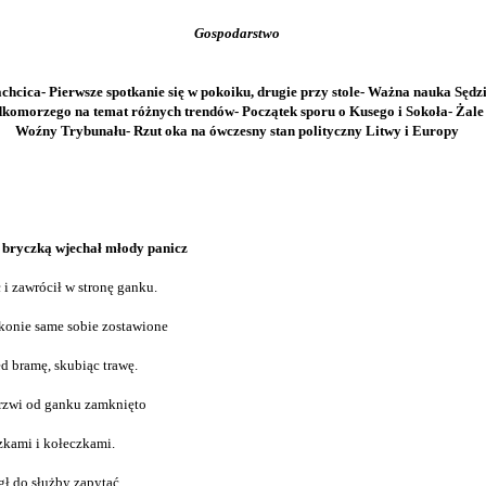
Gospodarstwo
chcica- Pierwsze spotkanie się w pokoiku, drugie przy stole- Ważna nauka Sędzi
komorzego na temat różnych trendów- Początek sporu o Kusego i Sokoła- Żale 
Woźny Trybunału- Rzut oka na ówczesny stan polityczny Litwy i Europy
bryczką wjechał młody panicz
 i zawrócił w stronę ganku.
konie same sobie zostawione
d bramę, skubiąc trawę.
rzwi od ganku zamknięto
kami i kołeczkami.
ł do służby zapytać,