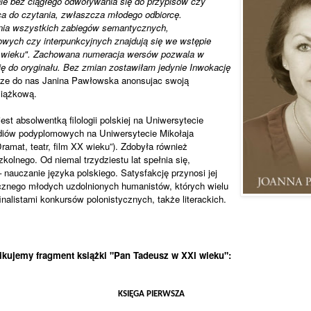
le bez ciągłego odwoływania się do przypisów czy
a do czytania, zwłaszcza młodego odbiorcę.
nia wszystkich zabiegów semantycznych,
wych czy interpunkcyjnych znajdują się we wstępie
 wieku". Zachowana numeracja wersów pozwala w
się do oryginału. Bez zmian zostawiłam jedynie Inwokację
ze do nas Janina Pawłowska anonsujac swoją
siążkową.
est absolwentką filologii polskiej na Uniwersytecie
diów podyplomowych na Uniwersytecie Mikołaja
ramat, teatr, film XX wieku”). Zdobyła również
zkolnego. Od niemal trzydziestu lat spełnia się,
– nauczanie języka polskiego. Satysfakcję przynosi jej
cznego młodych uzdolnionych humanistów, których wielu
finalistami konkursów polonistycznych, także literackich.
ikujemy fragment książki "Pan Tadeusz w XXI wieku":
KSIĘGA PIERWSZA