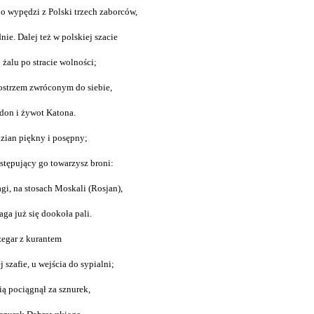
o wypędzi z Polski trzech zaborców,
ie. Dalej też w polskiej szacie
 żalu po stracie wolności;
ostrzem zwróconym do siebie,
don i żywot Katona.
dzian piękny i posępny;
stępujący go towarzysz broni:
gi, na stosach Moskali (Rosjan),
aga już się dookoła pali.
zegar z kurantem
 szafie, u wejścia do sypialni;
ią pociągnął za sznurek,