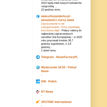
2022 będą mieli nowych bohaterów
i pogrzebią ...
22 godziny temu
www.eGospodarka.pl -
aktualności, kursy walut
Zapracowanie to nie
zaangażowanie. Firmy popełniają
kosztowny błąd
-
Polacy należą do
najbardziej zapracowanych
narodów Unii Europejskiej – w 2025
roku pracowali średnio 38,7
godziny tygodniowo, o 2,8
godziny...
1 dzień temu
Telegram - NewsFactoryPL
-
Wydarzenia 18:50 - Polsat
News
-
DW - Polish
-
RT News
-
SPUTNIK International
-