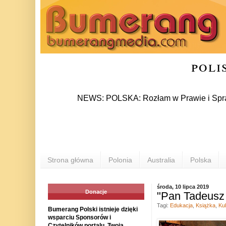
poli
NEWS: POLSKA: Rozłam w Prawie i Sprawiedliwoś
Strona główna
Polonia
Australia
Polska
środa, 10 lipca 2019
Donacje
"Pan Tadeusz 
Tagi:
Edukacja
,
Książka
,
Kul
Bumerang Polski istnieje dzięki
wsparciu Sponsorów i
Czytelników portalu. Twoja