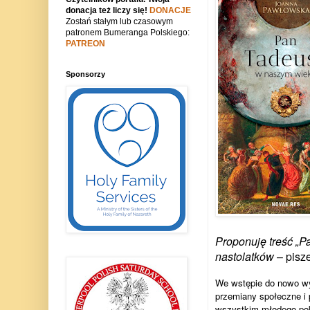
donacja też liczy się!
DONACJE
Zostań stałym lub czasowym
patronem Bumeranga Polskiego:
PATREON
Sponsorzy
Proponuję treść „Pa
nastolatków
– pisze
We wstępie do nowo wy
przemiany społeczne i 
wszystkim młodego pok