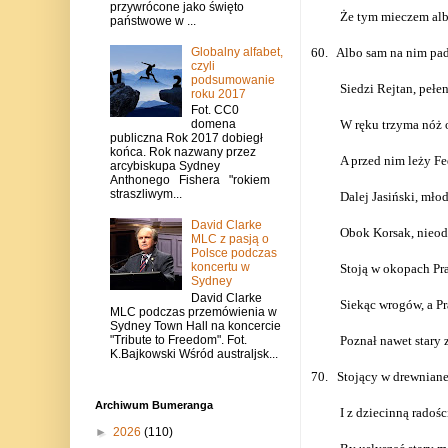
przywrócone jako święto
Że tym mieczem alb
państwowe w ...
Globalny alfabet,
60.
Albo sam na nim padn
czyli
podsumowanie
Siedzi Rejtan, pełen
roku 2017
Fot. CC0
W ręku trzyma nóż 
domena
publiczna Rok 2017 dobiegł
końca. Rok nazwany przez
A przed nim leży Fe
arcybiskupa Sydney
Anthonego Fishera "rokiem
straszliwym...
Dalej Jasiński, mło
David Clarke
Obok Korsak, nieod
MLC z pasją o
Polsce podczas
koncertu w
Stoją w okopach Pra
Sydney
David Clarke
Siekąc wrogów, a Pr
MLC podczas przemówienia w
Sydney Town Hall na koncercie
"Tribute to Freedom". Fot.
Poznał nawet stary 
K.Bajkowski Wśród australjsk...
70.
Stojący w drewnianej
Archiwum Bumeranga
I z dziecinną radośc
►
2026
(110)