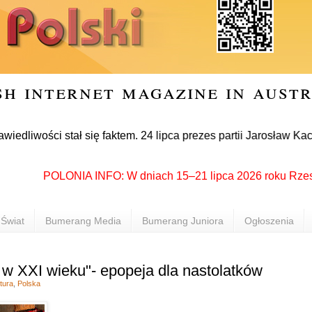
sh internet magazine in aust
ci stał się faktem. 24 lipca prezes partii Jarosław Kaczyński
POLONIA INFO: W dniach 15–21 lipca 2026 roku Rzeszów po
Świat
Bumerang Media
Bumerang Juniora
Ogłoszenia
w XXI wieku"- epopeja dla nastolatków
tura
,
Polska