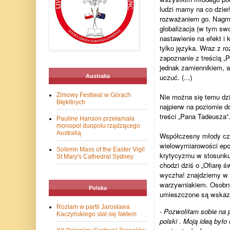
ludzi mamy na co dzień
rozważaniem go. Nagmi
globalizacja (w tym sw
nastawienie na efekt 
tylko języka. Wraz z r
zapoznanie z treścią „
jednak zamiennikiem, a
uczuć. (...)
Australia
Zimowy Festiwal w Górach
Nie można się temu dzi
Błękitnych
najpierw na poziomie 
treści „Pana Tadeusza”
Pauline Hanson przełamała
monopol duopolu rządzącego
Australią
Współczesny młody czyt
wielowymiarowości epop
Solemn Mass of the Easter Vigil
krytycyzmu w stosunku 
St Mary's Cathedral Sydney
chodzi dziś o „Ofiarę ś
wyczha! znajdziemy w p
warzywniakiem. Osobny
Polska
umieszczone są wskazów
Rozłam w partii Jarosława
- Pozwoliłam sobie na 
Kaczyńskiego stał się faktem
polski . Moją ideą było