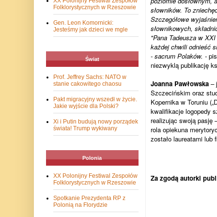
poziomie dosłownym, a
XX Polonijny Festiwal Zespołów
Folklorystycznych w Rzeszowie
słowników. To zniechęc
Szczegółowe wyjaśnie
Gen. Leon Komornicki:
słownikowych, składnio
Jesteśmy jak dzieci we mgle
"Pana Tadeusza w XXI
każdej chwili odnieść 
- sacrum Polaków.
-
pis
Świat
niezwyklą publikację k
Prof. Jeffrey Sachs: NATO w
Joanna Pawłowska
– j
stanie cakowitego chaosu
Szczecińskim oraz stu
Pakt migracyjny wszedł w życie.
Kopernika w Toruniu („D
Jakie wyjście dla Polski?
kwalifikacje logopedy s
realizując swoją pasję 
Xi i Putin budują nowy porządek
rola opiekuna merytory
świata! Trump wykiwany
zostało laureatami lub 
Polonia
XX Polonijny Festiwal Zespołów
Za zgodą autorki publ
Folklorystycznych w Rzeszowie
Spotkanie Prezydenta RP z
Polonią na Florydzie