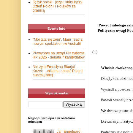
Język polski - język, który łączy.
Dzień Polonii i Polaków za
granicą
Powrót młodego szla
Events Info
Polityczne uwagi Pod
"Mój tata się żeni". Mam Teatr z
nowym spektaklem w Australii
(...)
Prawybory na urząd Prezydenta
RP 2025 - debata 7 kandydatów
Nie żyje Ernestyna Skurjat-
Właśnie dwukonną 
Kozek - unikalna postać Polonii
australijskiej
Okrążył dziedziniec
Wysiadł z powozu; 
Wyszukiwarka
Powoli wracały prze
We dworze pusto: d
Najpopularniejsze w ostatnim
Drewnianymi zatycz
miesiącu
Jan Engelgard:
Podróżny nie pobieg