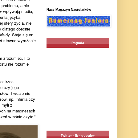
 problemu, a nie
Nasz Magazyn Nastolatków
w wpływają media,
enia języka,
 sfery życia, nie
 dlatego obecnie
Wajdy. Staje się on
iś słowne wyrażanie
Pogoda
 zrozumieć, i to
stu nie rozumie
dostrzec
o czy jego
łów. I wcale nie
zów, np. infimia czy
 myli z
ych na marginesach
zeń właśnie czyta.”
Twitter - fb - google+