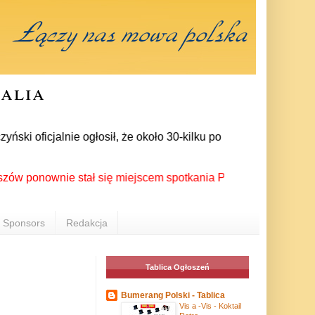
ralia
 oficjalnie ogłosił, że około 30-kilku posłów zrezygnowało z 
nownie stał się miejscem spotkania Polonii z całego świata po
Sponsors
Redakcja
Tablica Ogłoszeń
Bumerang Polski - Tablica
Vis a -Vis - Koktail