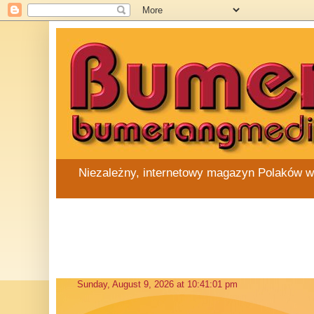
Niezależny, internetowy magazyn Polaków w Au