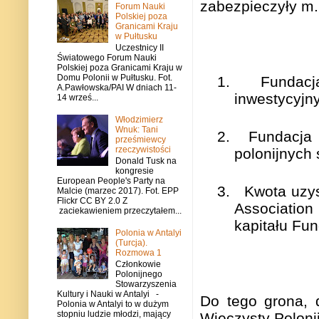
zabezpieczyły m.
Forum Nauki
Polskiej poza
Granicami Kraju
w Pułtusku
Uczestnicy II
Światowego Forum Nauki
Polskiej poza Granicami Kraju w
Domu Polonii w Pułtusku. Fot.
1.
Fundacj
A.Pawłowska/PAI W dniach 11-
inwestycyjny
14 wrześ...
Włodzimierz
Wnuk: Tani
2.
Fundacja 
prześmiewcy
rzeczywistości
polonijnych 
Donald Tusk na
kongresie
European People's Party na
3.
Kwota uzys
Malcie (marzec 2017). Fot. EPP
Flickr CC BY 2.0 Z
Association
zaciekawieniem przeczytałem...
kapitału Fun
Polonia w Antalyi
(Turcja).
Rozmowa 1
Członkowie
Polonijnego
Stowarzyszenia
Kultury i Nauki w Antalyi -
Do tego grona, 
Polonia w Antalyi to w dużym
stopniu ludzie młodzi, mający
Wieczysty Polonii 