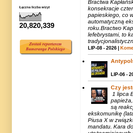
Bractwa Kapłańsk
konsekracje czte
Łączna liczba wizyt
papieskiego, co w
automatyczną eks
20,820,339
roku.Bractwo Ka
lefebrystami, to
tradycjonalistycz
LIP-08 - 2026 |
Komen
Antypols
LIP-06 - 2
Czy jes
1 lipca 
papieża,
są reakc
ekskomunikę (lat
Piusa X w związk
mandatu. Kara do