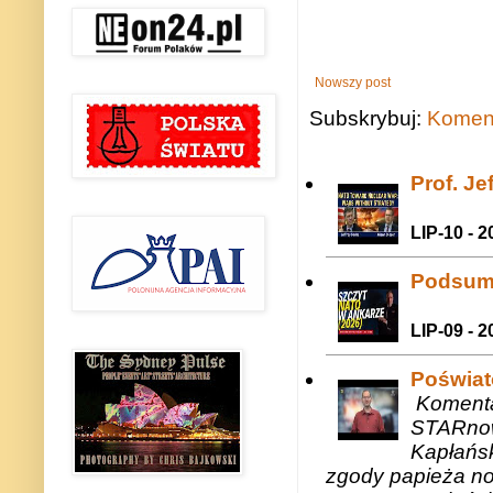
Nowszy post
Subskrybuj:
Koment
Prof. J
LIP-10 - 2
Podsum
LIP-09 - 2
Poświat
Komenta
STARnow
Kapłańsk
zgody papieża n