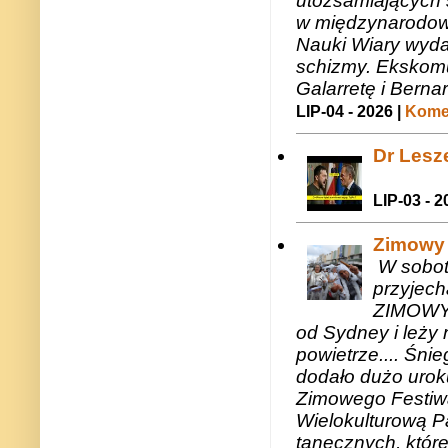
utożsamiających 
w międzynarodow
Nauki Wiary wyda
schizmy. Ekskomu
Galarretę i Bernar
LIP-04 - 2026 |
Komen
Dr Lesze
LIP-03 - 2
Zimowy 
W sobotę
przyjech
ZIMOWY 
od Sydney i leży 
powietrze.... Śni
dodało dużo uroku
Zimowego Festiwal
Wielokulturową P
tanecznych, któr