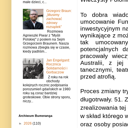
małe dzieci, c...
Grzegorz Braun:
To dobra wiado
„Musimy
zachować
umocowanie Fund
zdrowy
rozsądek”
inwestycyjnym na
Rozmowa
wynikające z możl
Agnieszki Piwar z "Myśli
Polskiej" z posłem na Sejm
tak umocowany
Grzegorzem Braunem. Nasza
rozmowa zbiegła się w czasie,
potencjalnych d
kiedy padliśm...
pracowały wiecz
Jan Engelgard:
Australii, z je
Rocznica
tanecznymi, tea
Solidarności i
Gorbaczow
przed atrofią.
Z roku na rok
obchody
kolejnych rocznic podpisania
porozumień gdańskich w 1980
Proces zmiany tr
roku są coraz bardziej
groteskowe. Obie strony sporu,
długotrwały. 51.
niczy...
zrealizowania te
w skład którego 
Archiwum Bumeranga
oraz osoby posia
►
2026
(110)