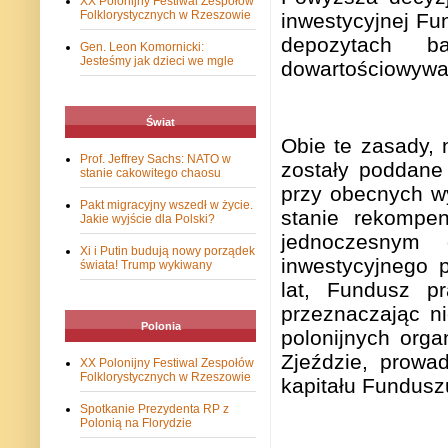
XX Polonijny Festiwal Zespołów
Folklorystycznych w Rzeszowie
inwestycyjnej Fu
depozytach b
Gen. Leon Komornicki:
Jesteśmy jak dzieci we mgle
dowartościowywani
Świat
Obie te zasady, 
Prof. Jeffrey Sachs: NATO w
zostały poddane 
stanie cakowitego chaosu
przy obecnych w
Pakt migracyjny wszedł w życie.
stanie rekompen
Jakie wyjście dla Polski?
jednoczesnym 
Xi i Putin budują nowy porządek
inwestycyjnego 
świata! Trump wykiwany
lat, Fundusz pr
przeznaczając n
Polonia
polonijnych orga
Zjeździe, prowa
XX Polonijny Festiwal Zespołów
Folklorystycznych w Rzeszowie
kapitału Funduszu
Spotkanie Prezydenta RP z
Polonią na Florydzie