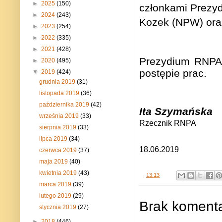
►
2025
(150)
członkami Prezyd
►
2024
(243)
Kozek (NPW) oraz
►
2023
(254)
►
2022
(335)
►
2021
(428)
Prezydium RNPA 
►
2020
(495)
postępie prac.
▼
2019
(424)
grudnia 2019
(31)
listopada 2019
(36)
października 2019
(42)
Ita Szymańska
września 2019
(33)
Rzecznik RNPA
sierpnia 2019
(33)
lipca 2019
(34)
18.06.2019
czerwca 2019
(37)
maja 2019
(40)
kwietnia 2019
(43)
.
13:13
marca 2019
(39)
lutego 2019
(29)
Brak komenta
stycznia 2019
(27)
►
2018
(446)