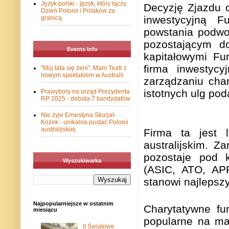
Język polski - język, który łączy.
Decyzję Zjazdu o 
Dzień Polonii i Polaków za
inwestycyjną F
granicą
powstania podwo
pozostającym do
Events Info
kapitałowymi Fu
firma inwestycy
"Mój tata się żeni". Mam Teatr z
nowym spektaklem w Australii
zarządzaniu char
istotnych ulg po
Prawybory na urząd Prezydenta
RP 2025 - debata 7 kandydatów
Nie żyje Ernestyna Skurjat-
Kozek - unikalna postać Polonii
australijskiej
Firma ta jest 
australijskim. Z
pozostaje pod k
Wyszukiwarka
(ASIC, ATO, APR
stanowi najlepsz
Najpopularniejsze w ostatnim
Charytatywne fu
miesiącu
popularne na map
II Światowe