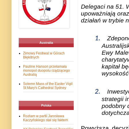
Delegaci na 51. W
upoważniają oraz
działań w trybie
1.
Zdepono
Australia
Australij
Ewy Malew
Zimowy Festiwal w Górach
Błękitnych
charytaty
kapitał b
Pauline Hanson przełamała
monopol duopolu rządzącego
wysokość 
Australią
Solemn Mass of the Easter Vigil
St Mary's Cathedral Sydney
2.
Inwesty
strategii
podobny d
Polska
dotychcza
Rozłam w partii Jarosława
Kaczyńskiego stał się faktem
Powyższa decyzj