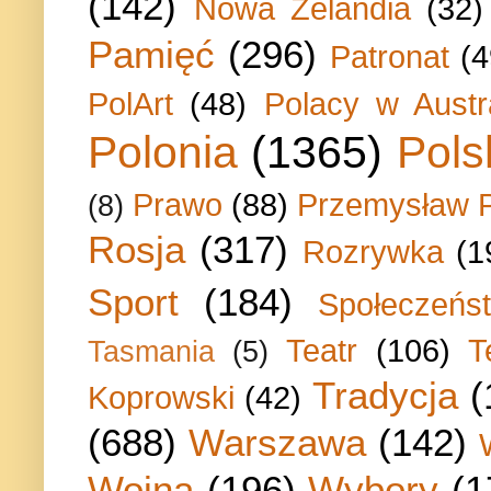
(142)
Nowa Zelandia
(32)
Pamięć
(296)
Patronat
(4
PolArt
(48)
Polacy w Austra
Polonia
(1365)
Pols
Prawo
(88)
Przemysław P
(8)
Rosja
(317)
Rozrywka
(1
Sport
(184)
Społeczeńs
Teatr
(106)
T
Tasmania
(5)
Tradycja
(
Koprowski
(42)
(688)
Warszawa
(142)
Wojna
(196)
Wybory
(1