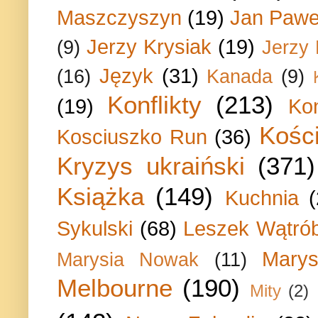
Maszczyszyn
(19)
Jan Paweł
Jerzy Krysiak
(19)
(9)
Jerzy
Język
(31)
(16)
Kanada
(9)
Konflikty
(213)
(19)
Ko
Kości
Kosciuszko Run
(36)
Kryzys ukraiński
(371)
Książka
(149)
Kuchnia
Sykulski
(68)
Leszek Wątrób
Marys
Marysia Nowak
(11)
Melbourne
(190)
Mity
(2)