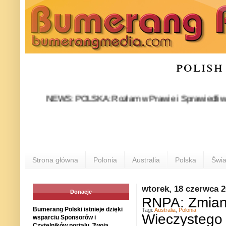
polish
NEWS: POLSKA: Rozłam w Prawie i Sprawiedliwości stał
P
Strona główna
Polonia
Australia
Polska
Świa
wtorek, 18 czerwca 
Donacje
RNPA: Zmian
Bumerang Polski istnieje dzięki
Tagi:
Australia
,
Polonia
Wieczystego
wsparciu Sponsorów i
Czytelników portalu. Twoja