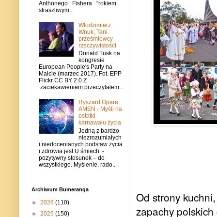
Anthonego Fishera "rokiem
straszliwym...
Włodzimierz
Wnuk: Tani
prześmiewcy
rzeczywistości
Donald Tusk na
kongresie
European People's Party na
Malcie (marzec 2017). Fot. EPP
Flickr CC BY 2.0 Z
zaciekawieniem przeczytałem...
Ryszard Opara:
AMEN - Myśli na
ostatki
karnawału życia
Jedną z bardzo
niezrozumiałych
i niedocenianych podstaw życia
i zdrowia jest U śmiech -
pozytywny stosunek – do
wszystkiego. Myślenie, rado...
Archiwum Bumeranga
Od strony kuchni,
►
2026
(110)
zapachy polskich 
►
2025
(150)