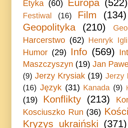
Europa
(522)
Etyka
(60)
Film
(134)
Festiwal
(16)
Geopolityka
(210)
Geo
Harcerstwo
(62)
Henryk Igli
Info
(569)
Humor
(29)
In
Maszczyszyn
(19)
Jan Paweł
Jerzy Krysiak
(19)
(9)
Jerzy
Język
(31)
(16)
Kanada
(9)
Konflikty
(213)
(19)
Ko
Kości
Kosciuszko Run
(36)
Kryzys ukraiński
(371)