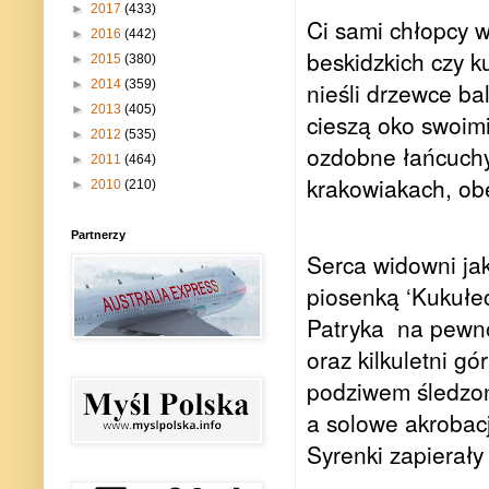
►
2017
(433)
Ci sami chłopcy w
►
2016
(442)
beskidzkich czy 
►
2015
(380)
nieśli drzewce ba
►
2014
(359)
►
2013
(405)
cieszą oko swoimi
►
2012
(535)
ozdobne łańcuchy,
►
2011
(464)
krakowiakach, obe
►
2010
(210)
Partnerzy
Serca widowni jak
piosenką ‘Kukułec
Patryka
na pewno
oraz kilkuletni gó
podziwem śledzon
a solowe akrobacj
Syrenki zapierały