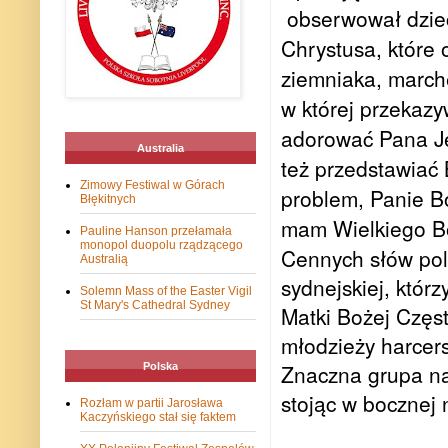
obserwował dzie
Chrystusa, które
ziemniaka, marche
w której przekaz
adorować Pana Je
Australia
też przedstawiać
Zimowy Festiwal w Górach
problem, Panie B
Błękitnych
mam Wielkiego B
Pauline Hanson przełamała
monopol duopolu rządzącego
Cennych słów pols
Australią
sydnejskiej, któr
Solemn Mass of the Easter Vigil
St Mary's Cathedral Sydney
Matki Bożej Częs
młodzieży harcers
Znaczna grupa nas
Polska
stojąc w bocznej 
Rozłam w partii Jarosława
Kaczyńskiego stał się faktem