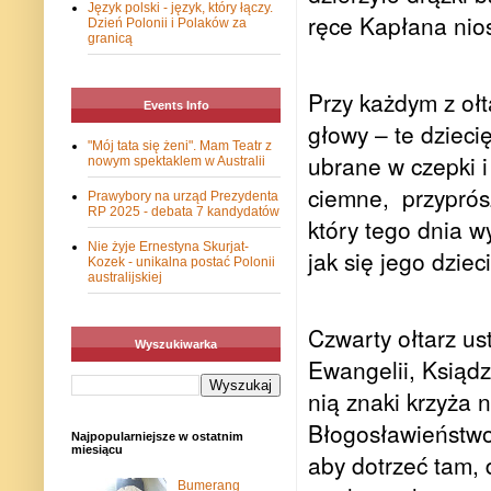
Język polski - język, który łączy.
ręce Kapłana nio
Dzień Polonii i Polaków za
granicą
Przy każdym z ołt
Events Info
głowy – te dzieci
"Mój tata się żeni". Mam Teatr z
ubrane w czepki i
nowym spektaklem w Australii
ciemne,
przyprós
Prawybory na urząd Prezydenta
RP 2025 - debata 7 kandydatów
który tego dnia w
Nie żyje Ernestyna Skurjat-
jak się jego dziec
Kozek - unikalna postać Polonii
australijskiej
Czwarty ołtarz us
Wyszukiwarka
Ewangelii, Ksiądz
nią znaki krzyża n
Błogosławieństwo
Najpopularniejsze w ostatnim
miesiącu
aby dotrzeć tam, 
Bumerang