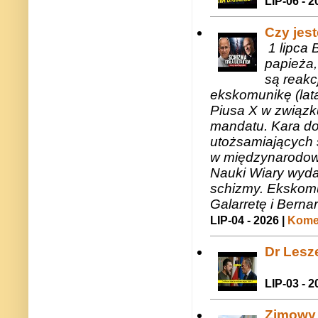
LIP-06 - 2
Czy jes
1 lipca 
papieża,
są reakc
ekskomunikę (lat
Piusa X w związk
mandatu. Kara do
utożsamiających 
w międzynarodow
Nauki Wiary wyda
schizmy. Ekskomu
Galarretę i Bernar
LIP-04 - 2026 |
Komen
Dr Lesze
LIP-03 - 2
Zimowy 