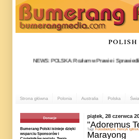
polish
NEWS: POLSKA: Rozłam w Prawie i Sprawiedliwości sta
Strona główna
Polonia
Australia
Polska
Świa
piątek, 28 czerwca 2
Donacje
"Adoremus Te
Bumerang Polski istnieje dzięki
Tagi:
Fotoobiektyw
,
Henryk Iglińsk
Marayong
wsparciu Sponsorów i
Czytelników portalu. Twoja