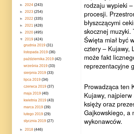
rodzaju wypieki –
►
2024
(243)
procesji. Przestr
►
2023
(254)
►
2022
(335)
błyszczącymi ceki
►
2021
(428)
skocznej muzyki.
►
2020
(495)
Święta miał być 
▼
2019
(424)
grudnia 2019
(31)
cztery – Kujawy, 
listopada 2019
(36)
może fakt liczneg
października 2019
(42)
reprezentacyjne 
września 2019
(33)
sierpnia 2019
(33)
lipca 2019
(34)
Prowadząca ten K
czerwca 2019
(37)
Kujawy, najpierw
maja 2019
(40)
kwietnia 2019
(43)
księży oraz preze
marca 2019
(39)
Gajkowskiego, a 
lutego 2019
(29)
wykonawców.
stycznia 2019
(27)
►
2018
(446)