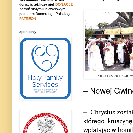
donacja też liczy się!
DONACJE
Zostań stałym lub czasowym
patronem Bumeranga Polskiego:
PATREON
Sponsorzy
Procesja Bożego Ciała 
– Nowej Gwine
–
Chrystus zosta
którego ‘kruszyn
wplatając w homil