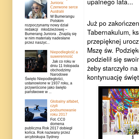
upalnego lata...
Juniora:
Czerwone serce
Australii
W Bumerangu
Już po zakończen
Polskim
rozpoczynamy nowy dział
redakcji młodzieżowej –
Tabernakulum, ks
Bumerang Juniora . Znajdą się
w nim materiały nadesłane
przepięknej uroczy
przez naszyc...
Mszę św. Podzięk
Niepodległość a
suwerenność
podzielił się swo
Jak co roku w
żeby starczyło na
dniu 11 listopada
obchodzimy
Narodowe
kontynuację święt
Święto Niepodległości,
ustanowione w 1937 roku, a
przywrócone jako święto
państwowe w ...
Globalny alfabet,
czyli
podsumowanie
roku 2017
Fot. CC0
domena
publiczna Rok 2017 dobiegł
końca. Rok nazwany przez
arcybiskupa Sydney