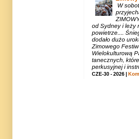
W sobotę
przyjech
ZIMOWY 
od Sydney i leży 
powietrze.... Śni
dodało dużo uroku
Zimowego Festiwal
Wielokulturową P
tanecznych, któr
perkusyjnej i in
CZE-30 - 2026 |
Kome