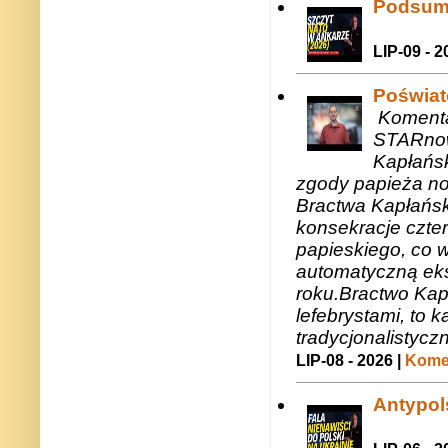
Podsum
LIP-09 - 2
Poświat
Komenta
STARnow
Kapłańsk
zgody papieża n
Bractwa Kapłańsk
konsekracje czte
papieskiego, co w
automatyczną eks
roku.Bractwo Ka
lefebrystami, to
tradycjonalistycz
LIP-08 - 2026 |
Komen
Antypols