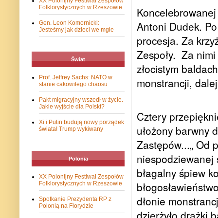
XX Polonijny Festiwal Zespołów
Folklorystycznych w Rzeszowie
Koncelebrowanej 
Antoni Dudek. Po
Gen. Leon Komornicki:
Jesteśmy jak dzieci we mgle
procesja. Za krzy
Zespoły.
Za nimi
Świat
złocistym baldac
Prof. Jeffrey Sachs: NATO w
monstrancji, dale
stanie cakowitego chaosu
Pakt migracyjny wszedł w życie.
Jakie wyjście dla Polski?
Cztery przepiękn
Xi i Putin budują nowy porządek
ułożony barwny d
świata! Trump wykiwany
Zastępów...„ Od p
niespodziewanej ś
Polonia
błagalny śpiew ko
XX Polonijny Festiwal Zespołów
błogosławieństwo
Folklorystycznych w Rzeszowie
dłonie monstrancj
Spotkanie Prezydenta RP z
Polonią na Florydzie
dzierżyło drążki