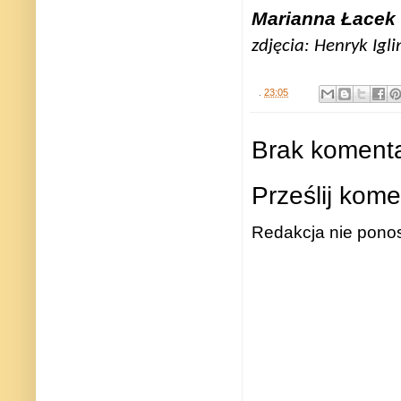
Marianna Łacek
zdjęcia: Henryk Igli
.
23:05
Brak komenta
Prześlij kome
Redakcja nie ponos