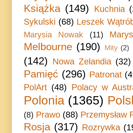
Książka
(149)
Kuchnia
Sykulski
(68)
Leszek Wątrób
Marys
Marysia Nowak
(11)
Melbourne
(190)
Mity
(2)
(142)
Nowa Zelandia
(32)
Pamięć
(296)
Patronat
(4
PolArt
(48)
Polacy w Austra
Polonia
(1365)
Pols
Prawo
(88)
Przemysław P
(8)
Rosja
(317)
Rozrywka
(1