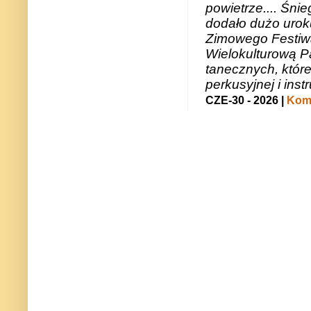
powietrze.... Śni
dodało dużo uroku
Zimowego Festiwal
Wielokulturową P
tanecznych, któr
perkusyjnej i in
CZE-30 - 2026 |
Kome