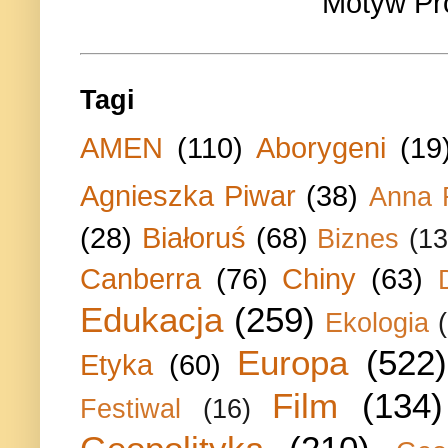
Motyw Pr
Tagi
AMEN
(110)
Aborygeni
(19
Agnieszka Piwar
(38)
Anna 
(28)
Białoruś
(68)
Biznes
(13
Canberra
(76)
Chiny
(63)
Edukacja
(259)
Ekologia
Europa
(522)
Etyka
(60)
Film
(134)
Festiwal
(16)