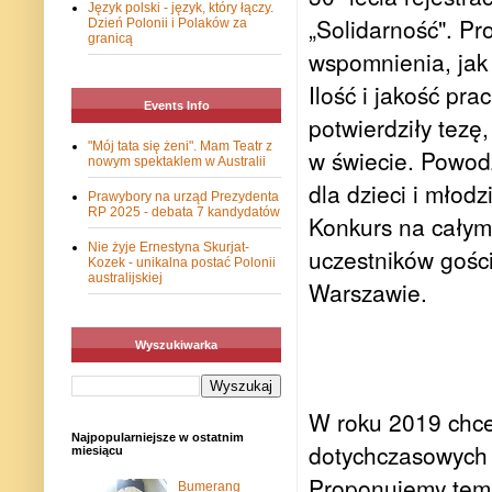
Język polski - język, który łączy.
„Solidarność". Pr
Dzień Polonii i Polaków za
granicą
wspomnienia, jak 
Ilość i jakość pr
Events Info
potwierdziły tezę
"Mój tata się żeni". Mam Teatr z
w świecie. Powod
nowym spektaklem w Australii
dla dzieci i młodz
Prawybory na urząd Prezydenta
RP 2025 - debata 7 kandydatów
Konkurs na całym
Nie żyje Ernestyna Skurjat-
uczestników gośc
Kozek - unikalna postać Polonii
australijskiej
Warszawie.
Wyszukiwarka
W roku 2019 chce
Najpopularniejsze w ostatnim
dotychczasowych u
miesiącu
Proponujemy tema
Bumerang