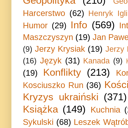
Geopolityka
(210)
Geo
Harcerstwo
(62)
Henryk Igli
Info
(569)
Humor
(29)
In
Maszczyszyn
(19)
Jan Paweł
Jerzy Krysiak
(19)
(9)
Jerzy
Język
(31)
(16)
Kanada
(9)
Konflikty
(213)
(19)
Ko
Kości
Kosciuszko Run
(36)
Kryzys ukraiński
(371)
Książka
(149)
Kuchnia
Sykulski
(68)
Leszek Wątrób