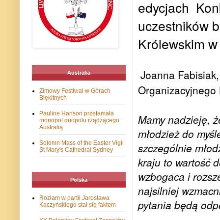
edycjach Konk
uczestników 
Królewskim w
Joanna Fabisiak
Australia
Organizacyjnego K
Zimowy Festiwal w Górach
Błękitnych
Pauline Hanson przełamała
Mamy nadzieję, że
monopol duopolu rządzącego
Australią
młodzież do myśl
Solemn Mass of the Easter Vigil
szczególnie młod
St Mary's Cathedral Sydney
kraju to wartość 
wzbogaca i rozsze
Polska
najsilniej wzmacn
Rozłam w partii Jarosława
pytania będą odp
Kaczyńskiego stał się faktem