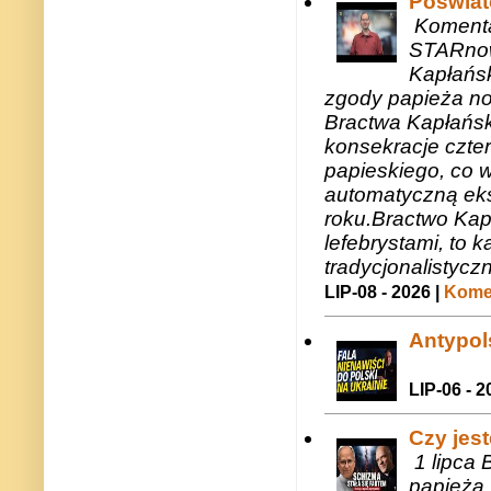
Poświat
Komenta
STARnow
Kapłańsk
zgody papieża n
Bractwa Kapłańsk
konsekracje czte
papieskiego, co w
automatyczną eks
roku.Bractwo Ka
lefebrystami, to
tradycjonalistycz
LIP-08 - 2026 |
Komen
Antypols
LIP-06 - 2
Czy jes
1 lipca 
papieża,