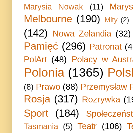
Marys
Marysia Nowak
(11)
Melbourne
(190)
Mity
(2)
(142)
Nowa Zelandia
(32)
Pamięć
(296)
Patronat
(4
PolArt
(48)
Polacy w Austra
Polonia
(1365)
Pols
Prawo
(88)
Przemysław P
(8)
Rosja
(317)
Rozrywka
(1
Sport
(184)
Społeczeńs
Teatr
(106)
T
Tasmania
(5)