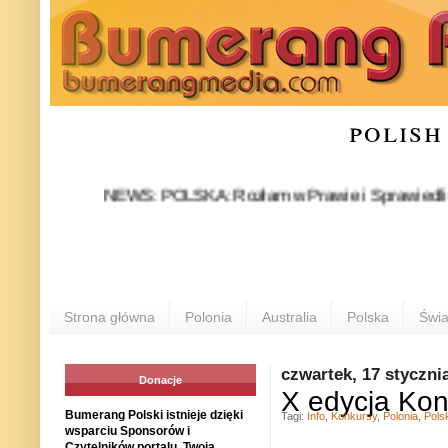
polish
NEWS: POLSKA: Rozłam w Prawie i Sprawiedliwości stał
P
Strona główna
Polonia
Australia
Polska
Świa
czwartek, 17 styczni
Donacje
X edycja Kon
Bumerang Polski istnieje dzięki
Tagi:
Info
,
Konkursy
,
Polonia
,
Pols
wsparciu Sponsorów i
Czytelników portalu. Twoja