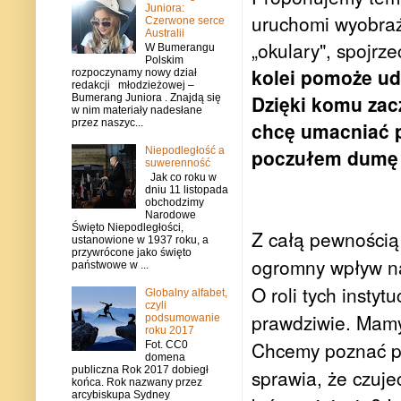
Juniora:
uruchomi wyobraź
Czerwone serce
Australii
„okulary", spojrz
W Bumerangu
Polskim
kolei pomoże ud
rozpoczynamy nowy dział
redakcji młodzieżowej –
Dzięki komu zac
Bumerang Juniora . Znajdą się
w nim materiały nadesłane
przez naszyc...
chcę umacniać 
Niepodległość a
poczułem dumę z
suwerenność
Jak co roku w
dniu 11 listopada
obchodzimy
Narodowe
Święto Niepodległości,
Z całą pewnością 
ustanowione w 1937 roku, a
przywrócone jako święto
ogromny wpływ na
państwowe w ...
O roli tych instyt
Globalny alfabet,
czyli
prawdziwie. Mamy
podsumowanie
roku 2017
Chcemy poznać pr
Fot. CC0
domena
publiczna Rok 2017 dobiegł
sprawia, że czuje
końca. Rok nazwany przez
arcybiskupa Sydney