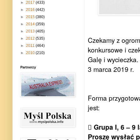
►
2017
(433)
►
2016
(442)
►
2015
(380)
►
2014
(359)
►
2013
(405)
Czekamy z ogromn
►
2012
(535)
►
2011
(464)
konkursowe i czek
►
2010
(210)
Galę i wycieczka.
3 marca 2019 r.
Partnerzy
Forma przygotowa
jest:
 Grupa I, 6 – 9 
Proszę wysłać po