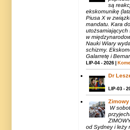
są reakc
ekskomunikę (lat
Piusa X w związk
mandatu. Kara do
utożsamiających 
w międzynarodow
Nauki Wiary wyda
schizmy. Ekskomu
Galarretę i Bernar
LIP-04 - 2026 |
Komen
Dr Lesze
LIP-03 - 2
Zimowy 
W sobotę
przyjech
ZIMOWY 
od Sydney i leży 