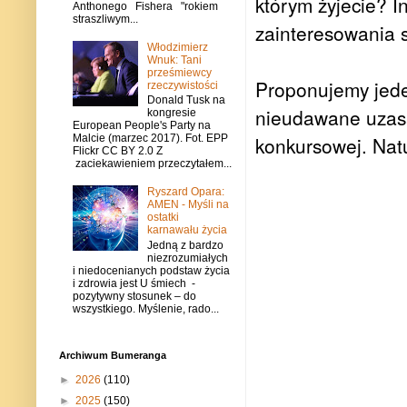
którym żyjecie? I
Anthonego Fishera "rokiem
straszliwym...
zainteresowania s
Włodzimierz
Wnuk: Tani
prześmiewcy
Proponujemy jede
rzeczywistości
Donald Tusk na
nieudawane uzasa
kongresie
European People's Party na
konkursowej. Natu
Malcie (marzec 2017). Fot. EPP
Flickr CC BY 2.0 Z
zaciekawieniem przeczytałem...
Ryszard Opara:
AMEN - Myśli na
ostatki
karnawału życia
Jedną z bardzo
niezrozumiałych
i niedocenianych podstaw życia
i zdrowia jest U śmiech -
pozytywny stosunek – do
wszystkiego. Myślenie, rado...
Archiwum Bumeranga
►
2026
(110)
►
2025
(150)