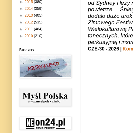
►
2015
(380)
od Sydney i leży 
powietrze.... Śni
►
2014
(359)
dodało dużo uroku
►
2013
(405)
Zimowego Festiwal
►
2012
(535)
Wielokulturową P
►
2011
(464)
tanecznych, któr
►
2010
(210)
perkusyjnej i in
CZE-30 - 2026 |
Kome
Partnerzy