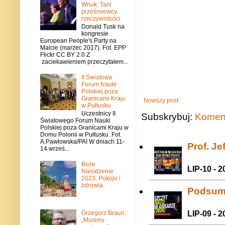
Wnuk: Tani
prześmiewcy
rzeczywistości
Donald Tusk na
kongresie
European People's Party na
Malcie (marzec 2017). Fot. EPP
Flickr CC BY 2.0 Z
zaciekawieniem przeczytałem...
II Światowe
Forum Nauki
Polskiej poza
Granicami Kraju
Nowszy post
w Pułtusku
Uczestnicy II
Subskrybuj:
Koment
Światowego Forum Nauki
Polskiej poza Granicami Kraju w
Domu Polonii w Pułtusku. Fot.
A.Pawłowska/PAI W dniach 11-
Prof. J
14 wrześ...
Boże
LIP-10 - 2
Narodzenie
2023: Pokoju i
zdrowia
Podsum
Grzegorz Braun:
LIP-09 - 2
„Musimy