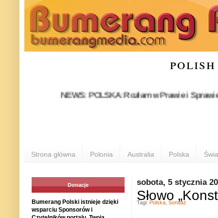
polish
NEWS: POLSKA: Rozłam w Prawie i Sprawiedliwości s
Strona główna
Polonia
Australia
Polska
Świa
sobota, 5 stycznia 2
Donacje
Słowo „Kons
Bumerang Polski istnieje dzięki
Tagi:
Polska
,
Sondaż
wsparciu Sponsorów i
Czytelników portalu. Twoja