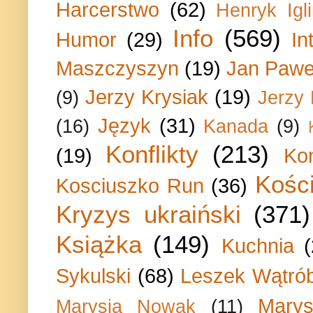
Harcerstwo
(62)
Henryk Igli
Info
(569)
Humor
(29)
In
Maszczyszyn
(19)
Jan Paweł
Jerzy Krysiak
(19)
(9)
Jerzy
Język
(31)
(16)
Kanada
(9)
Konflikty
(213)
(19)
Ko
Kości
Kosciuszko Run
(36)
Kryzys ukraiński
(371)
Książka
(149)
Kuchnia
Sykulski
(68)
Leszek Wątrób
Marys
Marysia Nowak
(11)