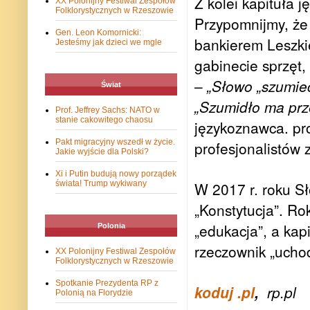
Z kolei kapituła 
XX Polonijny Festiwal Zespołów
Folklorystycznych w Rzeszowie
Przypomnijmy, że
Gen. Leon Komornicki:
bankierem Leszki
Jesteśmy jak dzieci we mgle
gabinecie sprzęt,
–
„Słowo „szumieć
Świat
„Szumidło ma prz
Prof. Jeffrey Sachs: NATO w
stanie cakowitego chaosu
językoznawca. pro
Pakt migracyjny wszedł w życie.
profesjonalistów 
Jakie wyjście dla Polski?
Xi i Putin budują nowy porządek
świata! Trump wykiwany
W 2017 r. roku Sł
„Konstytucja”. Ro
„edukacja”, a kap
Polonia
rzeczownik „ucho
XX Polonijny Festiwal Zespołów
Folklorystycznych w Rzeszowie
Spotkanie Prezydenta RP z
koduj .pl
,
rp.pl
Polonią na Florydzie