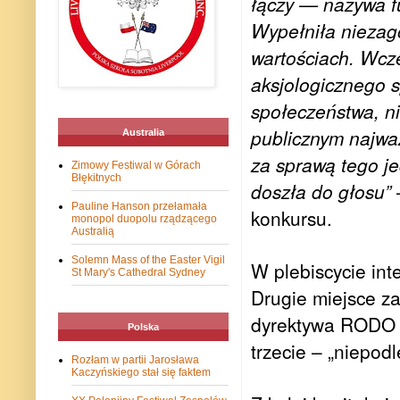
łączy — nazywa fu
Wypełniła niezag
wartościach. Wcz
aksjologicznego sp
społeczeństwa, ni
publicznym najważ
Australia
za sprawą tego je
Zimowy Festiwal w Górach
Błękitnych
doszła do głosu”
–
Pauline Hanson przełamała
konkursu.
monopol duopolu rządzącego
Australią
Solemn Mass of the Easter Vigil
W plebiscycie int
St Mary's Cathedral Sydney
Drugie miejsce za
dyrektywa RODO 
Polska
trzecie – „niepodl
Rozłam w partii Jarosława
Kaczyńskiego stał się faktem