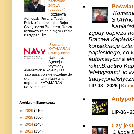
zachować
zdrowy
Poświat
rozsądek”
Komenta
Rozmowa
STARnow
Agnieszki Piwar z "Myśli
Polskiej" z posłem na Sejm
Kapłańsk
Grzegorzem Braunem. Nasza
rozmowa zbiegła się w czasie,
zgody papieża n
kiedy padliśm...
Bractwa Kapłańsk
Program
konsekracje czte
KATAMARAN –
papieskiego, co w
otwarty nabór!
Narodowa
automatyczną eks
Agencja
roku.Bractwo Ka
Wymiany
Akademickiej kolejny raz
lefebrystami, to
zaprasza polskie uczelnie do
tradycjonalistycz
składania wniosków w p
rogramie KATAMARAN –
LIP-08 - 2026 |
Komen
tworzenie i re...
Antypols
Archiwum Bumeranga
►
2026
(110)
LIP-06 - 2
►
2025
(150)
►
2024
(243)
Czy jes
1 lipca 
►
2023
(254)