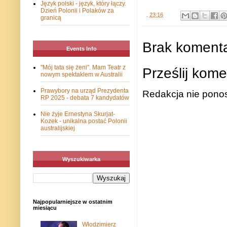
Język polski - język, który łączy.
Dzień Polonii i Polaków za
.
23:16
granicą
Brak komenta
Events Info
"Mój tata się żeni". Mam Teatr z
Prześlij kome
nowym spektaklem w Australii
Prawybory na urząd Prezydenta
Redakcja nie ponos
RP 2025 - debata 7 kandydatów
Nie żyje Ernestyna Skurjat-
Kozek - unikalna postać Polonii
australijskiej
Wyszukiwarka
Najpopularniejsze w ostatnim
miesiącu
Włodzimierz