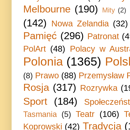
Melbourne
(190)
Mity
(2)
(142)
Nowa Zelandia
(32)
Pamięć
(296)
Patronat
(4
PolArt
(48)
Polacy w Austra
Polonia
(1365)
Pols
Prawo
(88)
Przemysław P
(8)
Rosja
(317)
Rozrywka
(1
Sport
(184)
Społeczeńs
Teatr
(106)
T
Tasmania
(5)
Tradycja
(
Koprowski
(42)