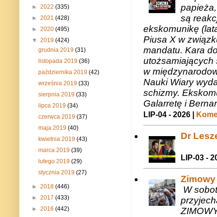
papieża,
►
2022
(335)
są reakc
►
2021
(428)
ekskomunikę (lat
►
2020
(495)
Piusa X w związk
▼
2019
(424)
mandatu. Kara do
grudnia 2019
(31)
utożsamiających 
listopada 2019
(36)
w międzynarodow
października 2019
(42)
Nauki Wiary wyda
września 2019
(33)
schizmy. Ekskomu
sierpnia 2019
(33)
Galarretę i Bernar
lipca 2019
(34)
LIP-04 - 2026 |
Komen
czerwca 2019
(37)
maja 2019
(40)
Dr Lesze
kwietnia 2019
(43)
marca 2019
(39)
LIP-03 - 2
lutego 2019
(29)
stycznia 2019
(27)
Zimowy 
►
2018
(446)
W sobotę
►
2017
(433)
przyjech
►
2016
(442)
ZIMOWY 