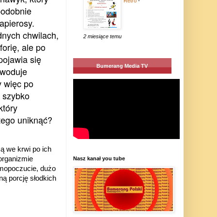
Retro
-
podobnie
apierosy.
dnych chwilach,
2 miesiące temu
orię, ale po
pojawia się
Bumerang Media TV
woduje
y więc po
o szybko
który
tego uniknąć?
ą we krwi po ich
organizmie
Nasz kanał you tube
amopoczucie, dużo
ną porcję słodkich