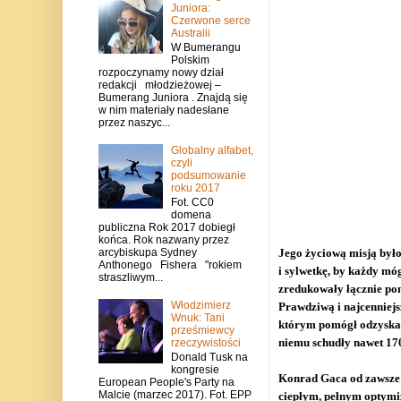
Juniora:
Czerwone serce
Australii
W Bumerangu
Polskim
rozpoczynamy nowy dział
redakcji młodzieżowej –
Bumerang Juniora . Znajdą się
w nim materiały nadesłane
przez naszyc...
Globalny alfabet,
czyli
podsumowanie
roku 2017
Fot. CC0
domena
publiczna Rok 2017 dobiegł
końca. Rok nazwany przez
arcybiskupa Sydney
Jego życiową misją było
Anthonego Fishera "rokiem
i sylwetkę, by każdy móg
straszliwym...
zredukowały łącznie pon
Włodzimierz
Prawdziwą i najcenniej
Wnuk: Tani
którym pomógł odzyskać 
prześmiewcy
niemu schudły nawet 170
rzeczywistości
Donald Tusk na
kongresie
Konrad Gaca od zawsze b
European People's Party na
Malcie (marzec 2017). Fot. EPP
ciepłym, pełnym optymi