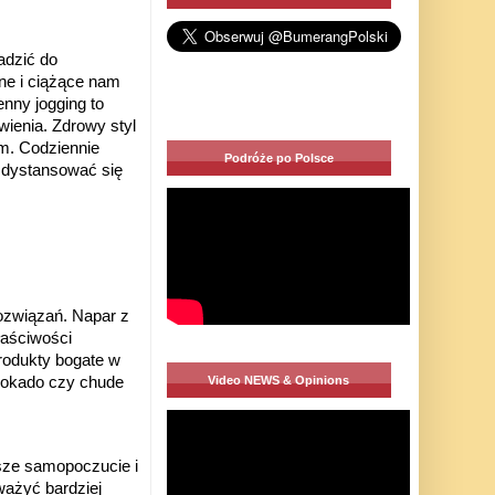
adzić do
ne i ciążące nam
nny jogging to
ienia. Zdrowy styl
m. Codziennie
Podróże po Polsce
 zdystansować się
rozwiązań. Napar z
łaściwości
rodukty bogate w
Video NEWS & Opinions
 awokado czy chude
sze samopoczucie i
ważyć bardziej