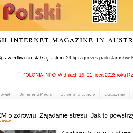
sh internet magazine in aust
wości stał się faktem. 24 lipca prezes partii Jarosław Kaczyń
POLONIA INFO: W dniach 15–21 lipca 2026 roku Rzeszów 
Świat
Bumerang Media
Bumerang Juniora
Ogłoszenia
o zdrowiu: Zajadanie stresu. Jak to powstr
Zdrowie
Zajadanie stresu to niezdrowy