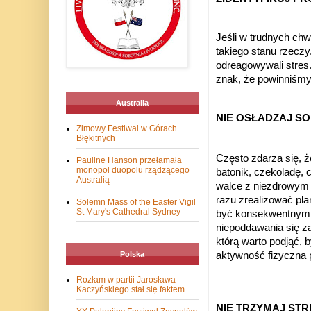
Jeśli w trudnych chw
takiego stanu rzeczy
odreagowywali stres.
znak, że powinniśmy
Australia
NIE OSŁADZAJ S
Zimowy Festiwal w Górach
Błękitnych
Często zdarza się, 
Pauline Hanson przełamała
monopol duopolu rządzącego
batonik, czekoladę, 
Australią
walce z niezdrowym 
razu zrealizować pla
Solemn Mass of the Easter Vigil
St Mary's Cathedral Sydney
być konsekwentnym i 
niepoddawania się z
którą warto podjąć, 
Polska
aktywność fizyczna 
Rozłam w partii Jarosława
Kaczyńskiego stał się faktem
NIE TRZYMAJ STR