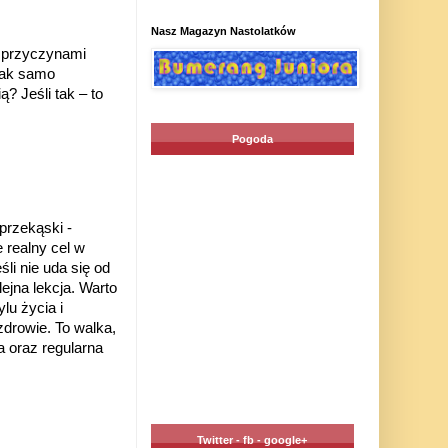
Nasz Magazyn Nastolatków
d przyczynami
 tak samo
? Jeśli tak – to
Pogoda
przekąski -
 realny cel w
i nie uda się od
ejna lekcja. Warto
lu życia i
drowie. To walka,
a oraz regularna
Twitter - fb - google+