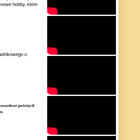
 nowe hobby, które
radnikowego o
 zawodowe poświęcił
m.