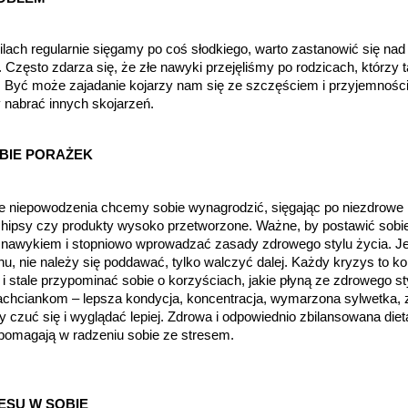
ilach regularnie sięgamy po coś słodkiego, warto zastanowić się na
. Często zdarza się, że złe nawyki przejęliśmy po rodzicach, którzy
 Być może zajadanie kojarzy nam się ze szczęściem i przyjemnością
 nabrać innych skojarzeń.
OBIE PORAŻEK
że niepowodzenia chcemy sobie wynagrodzić, sięgając po niezdrowe 
chipsy czy produkty wysoko przetworzone. Ważne, by postawić sobie
nawykiem i stopniowo wprowadzać zasady zdrowego stylu życia. Jeśl
nu, nie należy się poddawać, tylko walczyć dalej. Każdy kryzys to kol
stale przypominać sobie o korzyściach, jakie płyną ze zdrowego sty
achciankom – lepsza kondycja, koncentracja, wymarzona sylwetka, z
by czuć się i wyglądać lepiej. Zdrowa i odpowiednio zbilansowana diet
pomagają w radzeniu sobie ze stresem.
ESU W SOBIE