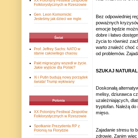
XX Polonijny Festiwal Zespołów
Folklorystycznych w Rzeszowie
Gen. Leon Komornicki:
Bez odpowiedniej reg
Jesteśmy jak dzieci we mgle
poważnych kryzysów, 
emocje będzie można
dobre i łatwo dostęp
Świat
życia to również za
warto znaleźć choć c
Prof. Jeffrey Sachs: NATO w
stanie cakowitego chaosu
od problemów. Zajad
Pakt migracyjny wszedł w życie.
Jakie wyjście dla Polski?
SZUKAJ NATURAL
Xi i Putin budują nowy porządek
świata! Trump wykiwany
Doskonałą alternatyw
melisy, dziurawca cz
uzależniających, dla
Polonia
tryptofan. Należą do 
XX Polonijny Festiwal Zespołów
mięso.
Folklorystycznych w Rzeszowie
Spotkanie Prezydenta RP z
Zajadanie stresu to
Polonią na Florydzie
zdrowie. Zanim więc 