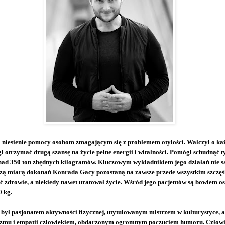
 niesienie pomocy osobom zmagającym się z problemem otyłości. Walczył o każ
ł otrzymać drugą szansę na życie pełne energii i witalności. Pomógł schudnąć t
ad 350 ton zbędnych kilogramów. Kluczowym wykładnikiem jego działań nie są 
szą miarą dokonań Konrada Gacy pozostaną na zawsze przede wszystkim szczęśl
zdrowie, a niekiedy nawet uratował życie. Wśród jego pacjentów są bowiem oso
 kg.
ył pasjonatem aktywności fizycznej, utytułowanym mistrzem w kulturystyce, a
zmu i empatii człowiekiem, obdarzonym ogromnym poczuciem humoru. Człowi