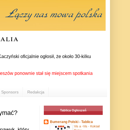
ralia
ski oficjalnie ogłosił, że około 30-kilku posłów zrezygnowało
ponownie stał się miejscem spotkania Polonii z całego świata 
Sponsors
Redakcja
Tablica Ogłoszeń
zymać?
Bumerang Polski - Tablica
Vis a -Vis - Koktail
 nawyk, który