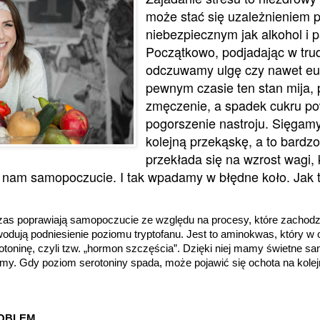
może stać się uzależnieniem 
niebezpiecznym jak alkohol i p
Początkowo, podjadając w tru
odczuwamy ulgę czy nawet euf
pewnym czasie ten stan mija, 
zmęczenie, a spadek cukru
po
pogorszenie nastroju. Sięgam
kolejną przekąskę, a to bardz
przekłada się na wzrost wagi, 
 nam samopoczucie. I tak wpadamy w błędne koło. Jak 
czas poprawiają samopoczucie ze względu na procesy, które zachodz
odują podniesienie poziomu tryptofanu. Jest to aminokwas, który w 
otoninę, czyli tzw. „hormon szczęścia”. Dzięki niej mamy świetne s
śpimy. Gdy poziom serotoniny spada, może pojawić się ochota na kolej
ROBLEM