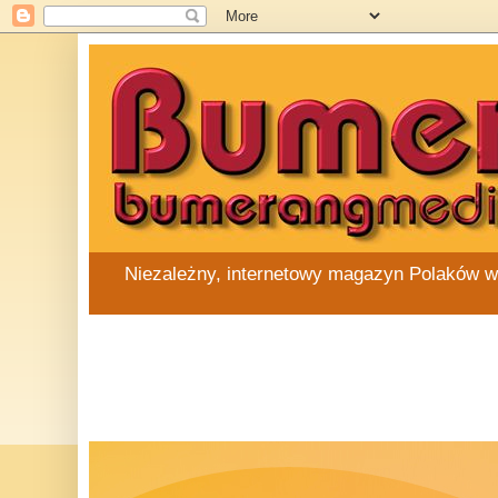
Niezależny, internetowy magazyn Polaków w Au