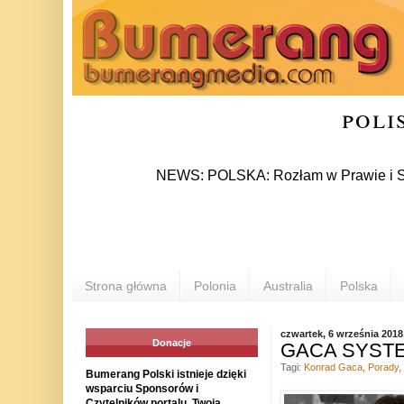
poli
NEWS: POLSKA: Rozłam w Prawie i Sprawiedli
Strona główna
Polonia
Australia
Polska
czwartek, 6 września 2018
Donacje
GACA SYSTEM 
Tagi:
Konrad Gaca
,
Porady
,
Bumerang Polski istnieje dzięki
wsparciu Sponsorów i
Czytelników portalu. Twoja