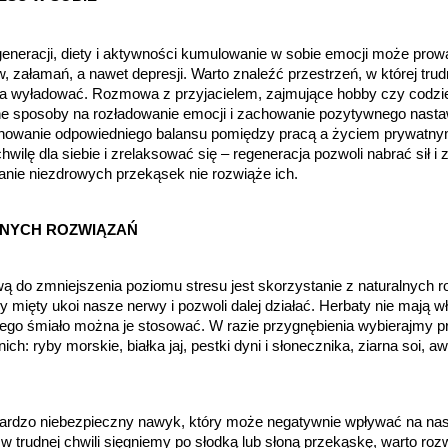
eneracji, diety i aktywności kumulowanie w sobie emocji może prow
załamań, a nawet depresji. Warto znaleźć przestrzeń, w której trud
 wyładować. Rozmowa z przyjacielem, zajmujące hobby czy codzie
ne sposoby na rozładowanie emocji i zachowanie pozytywnego nastaw
chowanie odpowiedniego balansu pomiędzy pracą a życiem prywatny
hwilę dla siebie i zrelaksować się – regeneracja pozwoli nabrać sił i
anie niezdrowych przekąsek nie rozwiąże ich.
NYCH ROZWIĄZAŃ
ą do zmniejszenia poziomu stresu jest skorzystanie z naturalnych 
y mięty ukoi nasze nerwy i pozwoli dalej działać. Herbaty nie mają w
tego śmiało można je stosować. W razie przygnębienia wybierajmy p
nich: ryby morskie, białka jaj, pestki dyni i słonecznika, ziarna soi,
 bardzo niebezpieczny nawyk, który może negatywnie wpływać na na
w trudnej chwili sięgniemy po słodką lub słoną przekąskę, warto roz