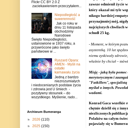
Flickr CC BY 2.0 Z
zawsze odmienił życie w
zaciekawieniem przeczytałem...
który okazał mi tyle ws
Niepodległość a
nikogo bardziej empatycz
suwerenność
przynajmniej mój, nigdy
Jak co roku w
najcięższych chwilach 
dniu 11 listopada
obchodzimy
schudł 25 kg.
Narodowe
Święto Niepodległości,
ustanowione w 1937 roku, a
- Moment, w którym pozn
przywrócone jako święto
asystentką. 10 lat spędzo
państwowe w ...
niemu zyskiwały zdrowie,
Ryszard Opara:
właśnie by chciał
– mówi
AMEN - Myśli na
ostatki
Misję - jaką była pomoc
karnawału życia
Jedną z bardzo
merytorycznym i zaangaż
niezrozumiałych
"Fatkillers", specjali
i niedocenianych podstaw życia
myślał o innych. Powoł
i zdrowia jest U śmiech -
wadami.
pozytywny stosunek – do
wszystkiego. Myślenie, rado...
Konrad Gaca wszelkie s
chętnie dzielił się z i
Archiwum Bumeranga
niezliczonych publika
Polaków na całym świeci
►
2026
(110)
pojawiały się w Bumera
►
2025
(150)