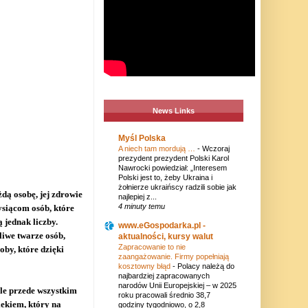
News Links
Myśl Polska
A niech tam mordują …
-
Wczoraj
prezydent prezydent Polski Karol
Nawrocki powiedział: „Interesem
Polski jest to, żeby Ukraina i
żołnierze ukraińscy radzili sobie jak
dą osobę, jej zdrowie
najlepiej z...
4 minuty temu
ysiącom osób, które
jednak liczby.
www.eGospodarka.pl -
iwe twarze osób,
aktualności, kursy walut
Zapracowanie to nie
by, które dzięki
zaangażowanie. Firmy popełniają
kosztowny błąd
-
Polacy należą do
najbardziej zapracowanych
narodów Unii Europejskiej – w 2025
le przede wszystkim
roku pracowali średnio 38,7
ekiem, który na
godziny tygodniowo, o 2,8