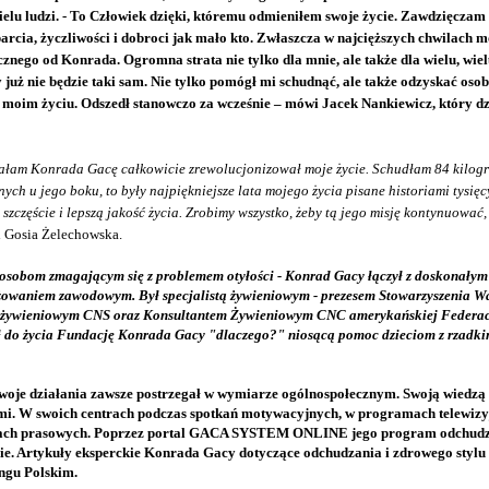
ielu ludzi. - To Człowiek dzięki, któremu odmieniłem swoje życie. Zawdzięczam
parcia, życzliwości i dobroci jak mało kto. Zwłaszcza w najcięższych chwilach 
nego od Konrada. Ogromna strata nie tylko dla mnie, ale także dla wielu, wielu
 już nie będzie taki sam. Nie tylko pomógł mi schudnąć, ale także odzyskać os
w moim życiu. Odszedł stanowczo za wcześnie – mówi Jacek Nankiewicz, który 
ałam Konrada Gacę całkowicie zrewolucjonizował moje życie. Schudłam 84 kilogr
nych u jego boku, to były najpiękniejsze lata mojego życia pisane historiami tysięcy
 szczęście i lepszą jakość życia. Zrobimy wszystko, żeby tą jego misję kontynuować
 Gosia Żelechowska.
 osobom zmagającym się z problemem otyłości - Konrad Gacy łączył z doskonały
owaniem zawodowym. Był specjalistą żywieniowym - prezesem Stowarzyszenia Wal
stą żywieniowym CNS oraz Konsultantem Żywieniowym CNC amerykańskiej Federa
ał do życia Fundację Konrada Gacy "dlaczego?" niosącą pomoc dzieciom
z rzadk
woje działania zawsze postrzegał w wymiarze ogólnospołecznym. Swoją wiedzą
nnymi. W swoich centrach podczas spotkań motywacyjnych, w programach telewizy
cjach prasowych. Poprzez portal GACA SYSTEM ONLINE jego program odchudza
e. Artykuły eksperckie Konrada Gacy dotyczące odchudzania i zdrowego stylu ż
ngu Polskim.