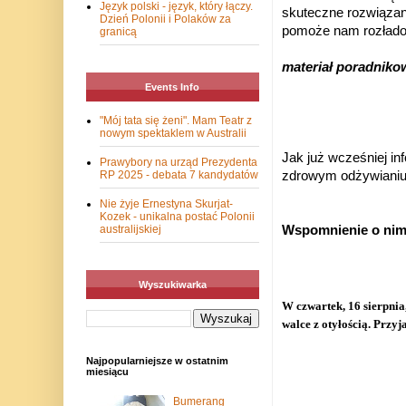
Język polski - język, który łączy.
skuteczne rozwiązan
Dzień Polonii i Polaków za
pomoże nam rozładow
granicą
materiał poradni
Events Info
"Mój tata się żeni". Mam Teatr z
nowym spektaklem w Australii
Jak już wcześniej i
Prawybory na urząd Prezydenta
RP 2025 - debata 7 kandydatów
zdrowym odżywianiu 
Nie żyje Ernestyna Skurjat-
Kozek - unikalna postać Polonii
australijskiej
Wspomnienie o nim 
Wyszukiwarka
W czwartek, 16 sierpni
walce z otyłością. Przy
Najpopularniejsze w ostatnim
miesiącu
Bumerang