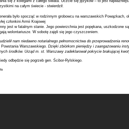
ia się z kolegami z całego świata. Uczcie się języków – to jest najważniej
stkimi na całym świecie - stwierdził.
nerała było spocząć w rodzinnym grobowcu na warszawskich Powązkach, ob
łej członkini Armii Krajowej
inny jest w fatalnym stanie. Jego powierzchnia jest popękana, uszkodzone s
ją wolontariusze. W sobotę zajęli się jego czyszczeniem.
 udzielił nam niedawno notarialnego pełnomocnictwa do przeprowadzenia ren
 Powstania Warszawskiego.
Dzięki zbiórkom pieniędzy i zaangażowaniu insty
ych środków. Urząd m. st. Warszawy zadeklarował pokrycie brakującej kwot
iedy odbędzie się pogrzeb gen. Ścibor-Rylskiego.
dia