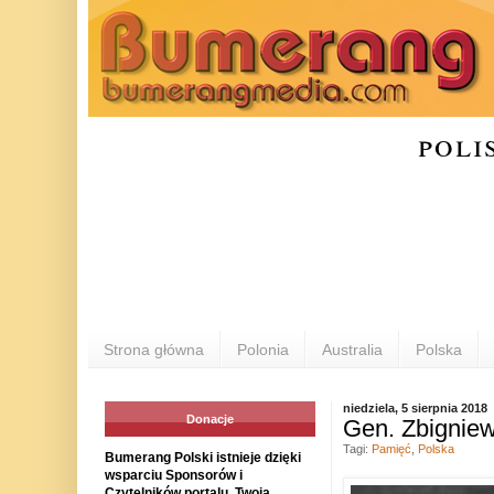
poli
Strona główna
Polonia
Australia
Polska
niedziela, 5 sierpnia 2018
Donacje
Gen. Zbigniew
Tagi:
Pamięć
,
Polska
Bumerang Polski istnieje dzięki
wsparciu Sponsorów i
Czytelników portalu. Twoja