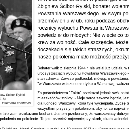
Zbigniew Ścibor-Rylski, bohater wojenny
Powstania Warszawskiego. W swym p
przemówieniu w ub. roku podczas obch
rocznicy wybuchu Powstania Warszaws
powiedział do młodych: Nie wiecie co to
krew za wolność. Całe szczęście. Może 
doczekacie się takich strasznych, okrutn
nasze pokolenia miało możność przeży
Bohater walk z sierpnia 1944 r. nie wziął już udziału w
uroczystościach wybuchu Powstania Warszawskiego - 
stan zdrowia. Zawsze podkreślał, mówiąc o powstaniu
"w Warszawie walczono nie tylko o Warszawę, walczon
Za pośrednictwem "Faktu" przekazał jednak swój ostat
iew Ścibor-Rylski.
mieszkańców stolicy: - Moje serce zawsze będzie, jest
018)
dla ludności Warszawy, która tyle wycierpiała. Życzę
 - Wikimedia commons
wszystkim przyszłym pokoleniom, aby to, co najważni
zostało wam przekazane kochani. Jestem przekonany, że warszawiacy dotrzym
okolenia na pokolenie. To jest przecież najcenniejszy skarb, skarb wolności