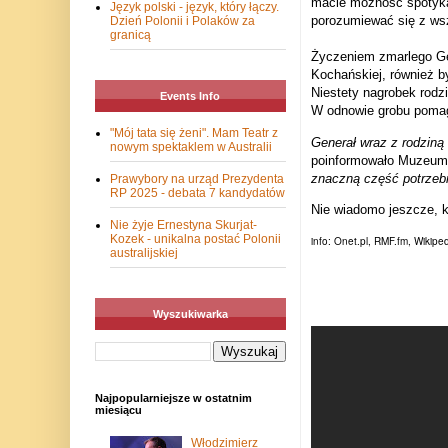
macie możność spotykan
Język polski - język, który łączy.
porozumiewać się z wszy
Dzień Polonii i Polaków za
granicą
Życzeniem zmarlego Ge
Kochańskiej, również by
Niestety nagrobek rodz
Events Info
W odnowie grobu pomaga
"Mój tata się żeni". Mam Teatr z
Generał wraz z rodziną
nowym spektaklem w Australii
poinformowało Muzeum
znaczną część potrzebn
Prawybory na urząd Prezydenta
RP 2025 - debata 7 kandydatów
Nie wiadomo jeszcze, k
Nie żyje Ernestyna Skurjat-
Kozek - unikalna postać Polonii
info: Onet.pl, RMF.fm, Wikipe
australijskiej
Wyszukiwarka
Najpopularniejsze w ostatnim
miesiącu
Włodzimierz