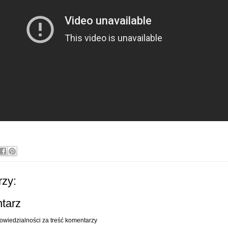
zy:
ntarz
owiedzialności za treść komentarzy