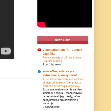
News Links
Videoparlament PL - Janusz
Jaskółka
Polska zostaje w UE, ale stawia
Brukseli granicę
-
2 godziny temu
www.eGospodarka.pl -
aktualności, kursy walut
AI nie zastępuje kompetencji, lecz
skaluje także błędy. Jak mądrze
wdrażać sztuczną inteligencję?
-
Sztuczna inteligencja nie zamieni
juniora w seniora – może jedynie
przeskalować jego błędy, które
będą brzmieć profesjonalnie i
trudno je...
9 godzin temu