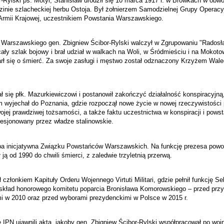
r-Rylski ps. Motyl, Stanisław urodził się 10 marca 1917 r. w Browkach w obw
zinie szlacheckiej herbu Ostoja. Był żołnierzem Samodzielnej Grupy Operacyj
Armii Krajowej, uczestnikiem Powstania Warszawskiego.
arszawskiego gen. Zbigniew Ścibor-Rylski walczył w Zgrupowaniu "Radosła
cały szlak bojowy i brał udział w walkach na Woli, w Śródmieściu i na Mokot
arł się o śmierć. Za swoje zasługi i męstwo został odznaczony Krzyżem Wal
 się płk. Mazurkiewiczowi i postanowił zakończyć działalność konspiracyjn
wyjechał do Poznania, gdzie rozpoczął nowe życie w nowej rzeczywistości 
swojej prawdziwej tożsamości, a także faktu uczestnictwa w konspiracji i pow
resjonowany przez władze stalinowskie.
upa inicjatywna Związku Powstańców Warszawskich. Na funkcję prezesa powo
 ją od 1990 do chwili śmierci, z zaledwie trzyletnią przerwą.
członkiem Kapituły Orderu Wojennego Virtuti Militari, gdzie pełnił funkcję Sek
 skład honorowego komitetu poparcia Bronisława Komorowskiego – przed prz
i w 2010 oraz przed wyborami prezydenckimi w Polsce w 2015 r.
 IPN ujawnili akta, jakoby gen. Zbigniew Ścibor-Rylski współpracował po woj