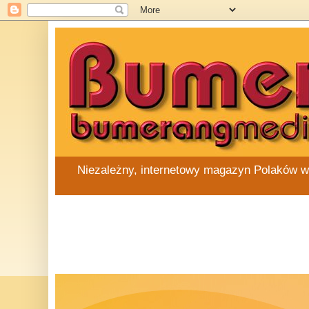
Niezależny, internetowy magazyn Polaków w Au