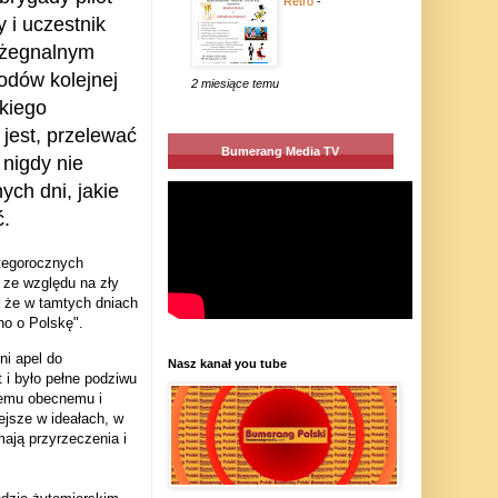
Retro
-
 i uczestnik
ożegnalnym
odów kolejnej
2 miesiące temu
kiego
 jest, przelewać
Bumerang Media TV
nigdy nie
ych dni, jakie
ć.
 tegorocznych
ze względu na zły
, że w tamtych dniach
o o Polskę".
ni apel do
Nasz kanał you tube
 i było pełne podziwu
 temu obecnemu i
ejsze w ideałach, w
ają przyrzeczenia i
.