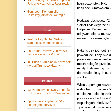
XX Polonijny Festiwal Zespołów
bezpieczenstwa PRL.
Folklorystycznych w Rzeszowie
bezpiece. Uratowałem w
Gen. Leon Komornicki:
Jesteśmy jak dzieci we mgle
Podczas obchodów 72. 
Ścibor-Rylskiego ze s
Galperyn. Powiedział: 
Świat
odbywało się na rozkaz 
rozkazu, a celem było 
Prof. Jeffrey Sachs: NATO w
stanie cakowitego chaosu
Pytany, czy jest coś z
Pakt migracyjny wszedł w życie.
Jakie wyjście dla Polski?
powiedzieć, żeby być du
jakiejś naprawdę wielkie
Xi i Putin budują nowy porządek
moich kolegów przecież,
świata! Trump wykiwany
młodych dziewcząt, co 
doczekało się tych cza
spotkać.
Polonia
Wielu zapamięta równie
wybuchem Powstania War
XX Polonijny Festiwal Zespołów
Folklorystycznych w Rzeszowie
nie doczekacie się taki
podczas obchodów w 201
Spotkanie Prezydenta RP z
wspaniałych, kiedy dzi
Polonią na Florydzie
żyjecie w tak wspaniały