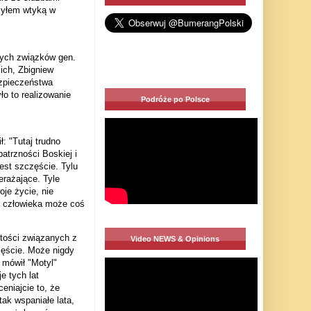
Byłem wtyką w
nych związków gen.
ich, Zbigniew
ezpieczeństwa
ło to realizowanie
Podróże po Polsce
: "Tutaj trudno
atrzności Boskiej i
jest szczęście. Tylu
erażające. Tyle
je życie, nie
y człowieka może coś
stości związanych z
Video NEWS & Opinions
zęście. Może nigdy
 mówił "Motyl"
 tych lat
eniajcie to, że
tak wspaniałe lata,