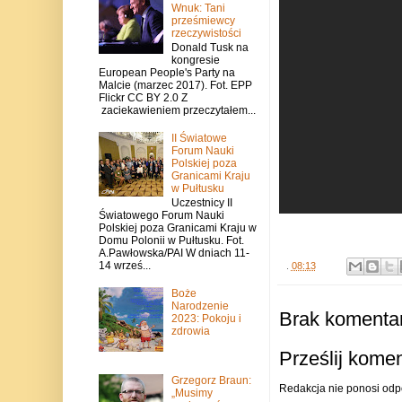
Wnuk: Tani
prześmiewcy
rzeczywistości
Donald Tusk na
kongresie
European People's Party na
Malcie (marzec 2017). Fot. EPP
Flickr CC BY 2.0 Z
zaciekawieniem przeczytałem...
II Światowe
Forum Nauki
Polskiej poza
Granicami Kraju
w Pułtusku
Uczestnicy II
Światowego Forum Nauki
Polskiej poza Granicami Kraju w
Domu Polonii w Pułtusku. Fot.
A.Pawłowska/PAI W dniach 11-
14 wrześ...
.
08:13
Boże
Narodzenie
Brak komentar
2023: Pokoju i
zdrowia
Prześlij kome
Grzegorz Braun:
Redakcja nie ponosi odp
„Musimy