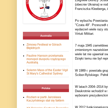
Zbigniew Dionizy Ścibo
(obecnie Ukraina) w rod
Franciszka Kleeberga, 
Po wybuchu Powstania W
"Czata 49". Przeszedł 
wydarzeń wiele razy ot
Virtuti Militari.
Australia
Zimowy Festiwal w Górach
7 maja 1945 zameldował
Błękitnych
zmienionym nazwiskiem 
wiele lat nie ujawniał 
Pauline Hanson przełamała
Dzięki temu nie był rep
monopol duopolu rządzącego
Australią
Solemn Mass of the Easter Vigil
W 1989 r. powstała gr
St Mary's Cathedral Sydney
Ścibor-Rylskiego. Pełnił
W latach 2004–2014 był 
Polska
Dwukrotnie wchodził w
wyborami prezydenckim
Rozłam w partii Jarosława
Kaczyńskiego stał się faktem
W 2012 funkcjonariusze