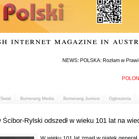
sh internet magazine in aust
NEWS: POLSKA: Rozłam w Prawie i Sprawi
POLONIA IN
Świat
Bumerang Media
Bumerang Juniora
Ogłoszenia
 Ścibor-Rylski odszedł w wieku 101 lat na wie
W wieku 101 lat zmarł w piątek generał 