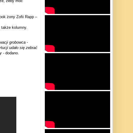
sze, żeby móc
ok żony Zofii Rapp –
ą także kolumny.
owacji grobowca
-
tucji udało się zebrać
y -
dodano.