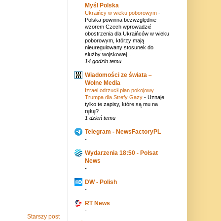
Myśl Polska
Ukraińcy w wieku poborowym
-
Polska powinna bezwzględnie
wzorem Czech wprowadzić
obostrzenia dla Ukraińców w wieku
poborowym, którzy mają
nieuregulowany stosunek do
służby wojskowej....
14 godzin temu
Wiadomości ze świata –
Wolne Media
Izrael odrzucił plan pokojowy
Trumpa dla Strefy Gazy
-
Uznaje
tylko te zapisy, które są mu na
rękę?
1 dzień temu
Telegram - NewsFactoryPL
-
Wydarzenia 18:50 - Polsat
News
-
DW - Polish
-
RT News
-
Starszy post