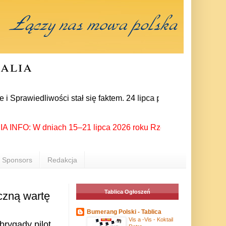
ralia
edliwości stał się faktem. 24 lipca prezes partii Jarosław Ka
FO: W dniach 15–21 lipca 2026 roku Rzeszów ponownie stał się 
Sponsors
Redakcja
Tablica Ogłoszeń
czną wartę
Bumerang Polski - Tablica
Vis a -Vis - Koktail
brygady pilot