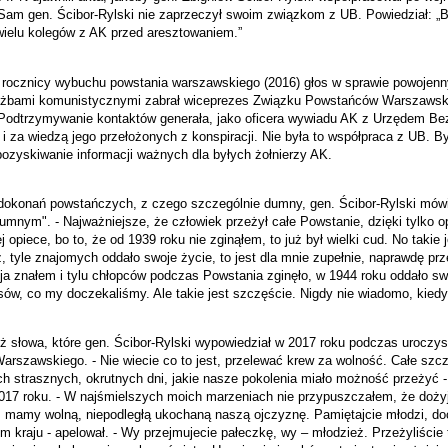
Sam gen. Ścibor-Rylski nie zaprzeczył swoim związkom z UB. Powiedział: „
ielu kolegów z AK przed aresztowaniem.”
rocznicy wybuchu powstania warszawskiego (2016) głos w sprawie powojen
łużbami komunistycznymi zabrał wiceprezes Związku Powstańców Warszawsk
„Podtrzymywanie kontaktów generała, jako oficera wywiadu AK z Urzędem B
i za wiedzą jego przełożonych z konspiracji. Nie była to współpraca z UB. By
pozyskiwanie informacji ważnych dla byłych żołnierzy AK.
 dokonań powstańczych, z czego szczególnie dumny, gen. Ścibor-Rylski mówił
mnym". - Najważniejsze, że człowiek przeżył całe Powstanie, dzięki tylko op
j opiece, bo to, że od 1939 roku nie zginąłem, to już był wielki cud. No takie 
 tyle znajomych oddało swoje życie, to jest dla mnie zupełnie, naprawdę prz
ja znałem i tylu chłopców podczas Powstania zginęło, w 1944 roku oddało swo
sów, co my doczekaliśmy. Ale takie jest szczęście. Nigdy nie wiadomo, kied
ż słowa, które gen. Ścibor-Rylski wypowiedział w 2017 roku podczas uroczy
szawskiego. - Nie wiecie co to jest, przelewać krew za wolność. Całe szc
ch strasznych, okrutnych dni, jakie nasze pokolenia miało możność przeżyć -
7 roku. - W najśmielszych moich marzeniach nie przypuszczałem, że dożyje
ś mamy wolną, niepodległą ukochaną naszą ojczyznę. Pamiętajcie młodzi, doc
m kraju - apelował. - Wy przejmujecie pałeczkę, wy – młodzież. Przeżyliście 