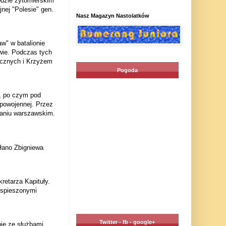
odzie żytomierskim
nej "Polesie" gen.
Nasz Magazyn Nastolatków
w" w batalionie
owie. Podczas tych
ecznych i Krzyżem
Pogoda
ą, po czym pod
powojennej. Przez
staniu warszawskim.
łano Zbigniewa
retarza Kapituły.
yspieszonymi
Twitter - fb - google+
nie ze służbami