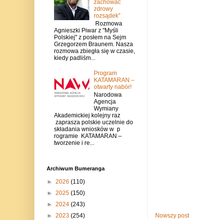
zachować
zdrowy
rozsądek”
Rozmowa
Agnieszki Piwar z "Myśli
Polskiej" z posłem na Sejm
Grzegorzem Braunem. Nasza
rozmowa zbiegła się w czasie,
kiedy padliśm...
Program
KATAMARAN –
otwarty nabór!
Narodowa
Agencja
Wymiany
Akademickiej kolejny raz
zaprasza polskie uczelnie do
składania wniosków w p
rogramie KATAMARAN –
tworzenie i re...
Archiwum Bumeranga
►
2026
(110)
►
2025
(150)
►
2024
(243)
►
2023
(254)
Nowszy post