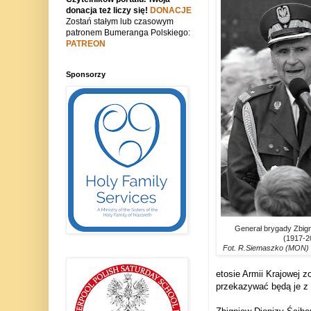
donacja też liczy się!
DONACJE
Zostań stałym lub czasowym
patronem Bumeranga Polskiego:
PATREON
Sponsorzy
Generał brygady Zbign
(1917-2
Fot. R.Siemaszko (MON)
etosie Armii Krajowej 
przekazywać będą je z p