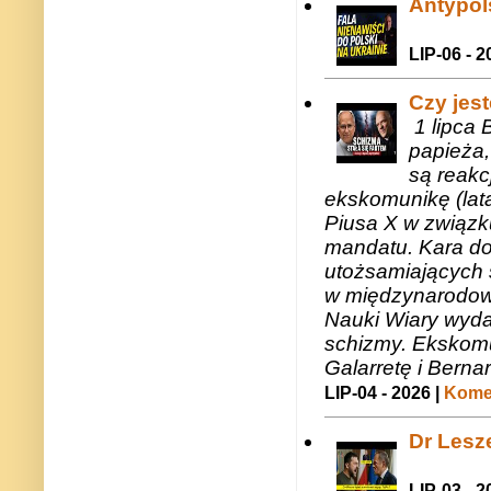
Antypols
LIP-06 - 2
Czy jes
1 lipca 
papieża,
są reakc
ekskomunikę (lat
Piusa X w związk
mandatu. Kara do
utożsamiających 
w międzynarodow
Nauki Wiary wyda
schizmy. Ekskomu
Galarretę i Bernar
LIP-04 - 2026 |
Komen
Dr Lesze
LIP-03 - 2