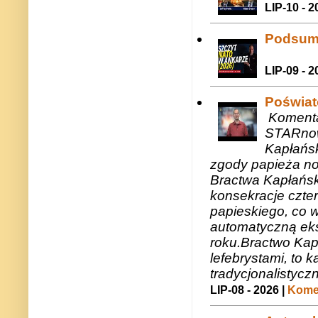
LIP-10 - 2
Podsum
LIP-09 - 2
Poświat
Komenta
STARnow
Kapłańsk
zgody papieża n
Bractwa Kapłańsk
konsekracje czte
papieskiego, co w
automatyczną eks
roku.Bractwo Ka
lefebrystami, to
tradycjonalistycz
LIP-08 - 2026 |
Komen