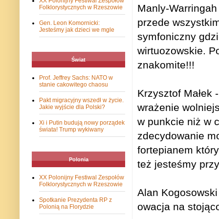
XX Polonijny Festiwal Zespołów
Manly-Warringah 
Folklorystycznych w Rzeszowie
przede wszystkim
Gen. Leon Komornicki:
Jesteśmy jak dzieci we mgle
symfoniczny gdzi
wirtuozowskie. P
Świat
znakomite!!!
Prof. Jeffrey Sachs: NATO w
stanie cakowitego chaosu
Krzysztof Małek 
Pakt migracyjny wszedł w życie.
wrażenie wolniej
Jakie wyjście dla Polski?
w punkcie niż w c
Xi i Putin budują nowy porządek
świata! Trump wykiwany
zdecydowanie mo
fortepianem który
Polonia
też jesteśmy prz
XX Polonijny Festiwal Zespołów
Folklorystycznych w Rzeszowie
Alan Kogosowski
Spotkanie Prezydenta RP z
owacja na stojąc
Polonią na Florydzie