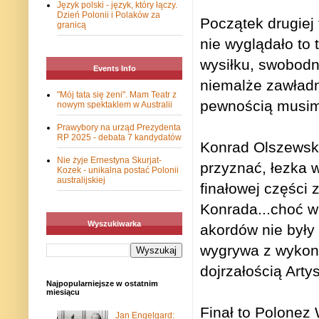
Język polski - język, który łączy.
Dzień Polonii i Polaków za
Początek drugiej 
granicą
nie wyglądało to 
wysiłku, swobodni
Events Info
niemalże zawładnę
"Mój tata się żeni". Mam Teatr z
pewnością musim
nowym spektaklem w Australii
Prawybory na urząd Prezydenta
RP 2025 - debata 7 kandydatów
Konrad Olszewski
Nie żyje Ernestyna Skurjat-
przyznać, łezka w
Kozek - unikalna postać Polonii
australijskiej
finałowej części
Konrada...choć w
Wyszukiwarka
akordów nie były 
wygrywa z wykon
dojrzałością Artys
Najpopularniejsze w ostatnim
miesiącu
Finał to Polonez 
Jan Engelgard: