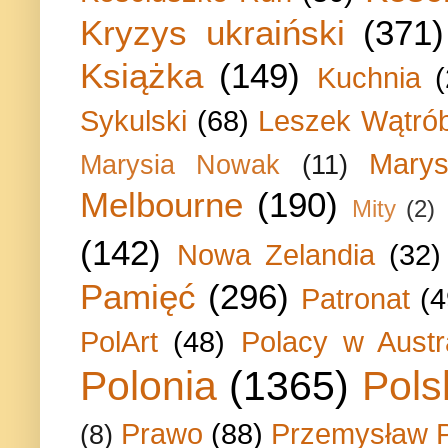
Kryzys ukraiński
(371)
Książka
(149)
Kuchnia
Sykulski
(68)
Leszek Wątrób
Marys
Marysia Nowak
(11)
Melbourne
(190)
Mity
(2)
(142)
Nowa Zelandia
(32)
Pamięć
(296)
Patronat
(4
PolArt
(48)
Polacy w Austra
Polonia
(1365)
Pols
Prawo
(88)
Przemysław P
(8)