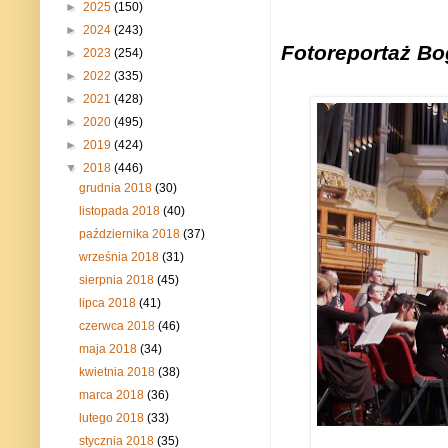
►
2025
(150)
►
2024
(243)
F
otoreportaż Bog
►
2023
(254)
►
2022
(335)
►
2021
(428)
►
2020
(495)
►
2019
(424)
▼
2018
(446)
grudnia 2018
(30)
listopada 2018
(40)
października 2018
(37)
września 2018
(31)
sierpnia 2018
(45)
lipca 2018
(41)
czerwca 2018
(46)
maja 2018
(34)
kwietnia 2018
(38)
marca 2018
(36)
lutego 2018
(33)
stycznia 2018
(35)