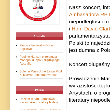
Nasz koncert, int
Ambasadora RP M
niepodległości to
i
Hon. David Cla
parlamentarzysta
Australia
Polski (o najeźdz
Zimowy Festiwal w Górach
Błękitnych
jest dumna z Pol
Pauline Hanson przełamała
monopol duopolu rządzącego
Koncert długaśny,
Australią
Solemn Mass of the Easter Vigil
St Mary's Cathedral Sydney
Prowadzenie Mart
wyrazistości tej 
Polska
Artystach, o prog
literatury niepodl
Rozłam w partii Jarosława
Kaczyńskiego stał się faktem