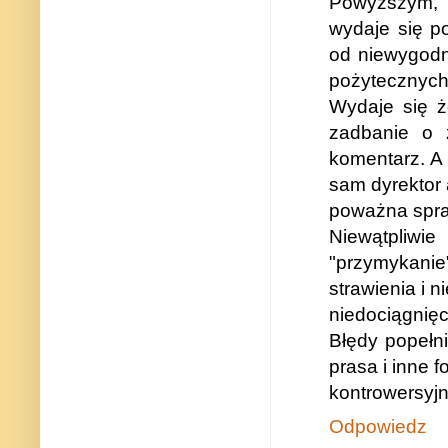
Powyższym,
wydaje się p
od niewygodn
pożytecznych
Wydaje się ż
zadbanie o z
komentarz. A
sam dyrektor 
poważna spraw
Niewątpliwi
"przymykanie"
strawienia i n
niedociągnię
Błędy popełn
prasa i inne 
kontrowersyjn
Odpowiedz