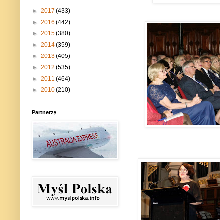
►
2017
(433)
►
2016
(442)
►
2015
(380)
►
2014
(359)
►
2013
(405)
►
2012
(535)
►
2011
(464)
►
2010
(210)
Partnerzy