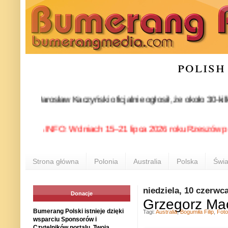
polish
rtii Jarosław Kaczyński oficjalnie ogłosił, że około 30-kilku
OLONIA INFO: W dniach 15–21 lipca 2026 roku Rzeszów ponownie 
Strona główna
Polonia
Australia
Polska
Świa
niedziela, 10 czerwc
Donacje
Grzegorz Mac
Bumerang Polski istnieje dzięki
Tagi:
Australia
,
Bogumiła Filip
,
Foto
wsparciu Sponsorów i
Czytelników portalu. Twoja