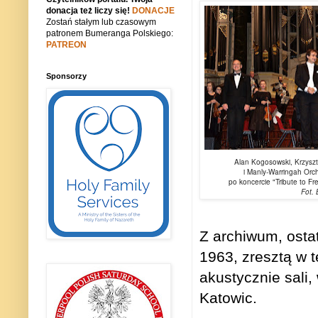
donacja też liczy się!
DONACJE
Zostań stałym lub czasowym
patronem Bumeranga Polskiego:
PATREON
Sponsorzy
Alan Kogosowski, Krzyszt
i Manly-Warringah Orch
po koncercie "Tribute to F
Fot. B
Z archiwum, osta
1963, zresztą w t
akustycznie sali
Katowic.