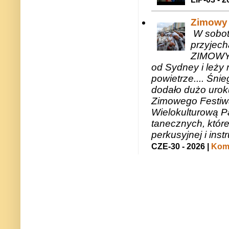
Zimowy 
W sobotę
przyjech
ZIMOWY 
od Sydney i leży 
powietrze.... Śni
dodało dużo uroku
Zimowego Festiwal
Wielokulturową P
tanecznych, któr
perkusyjnej i in
CZE-30 - 2026 |
Kome