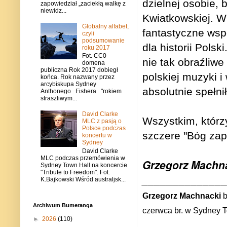
dzielnej osobie, 
zapowiedział „zaciekłą walkę z
niewidz...
Kwiatkowskiej. W 
Globalny alfabet,
fantastyczne wsp
czyli
podsumowanie
dla historii Pols
roku 2017
Fot. CC0
nie tak obraźliwe
domena
publiczna Rok 2017 dobiegł
polskiej muzyki i
końca. Rok nazwany przez
arcybiskupa Sydney
absolutnie spełnił
Anthonego Fishera "rokiem
straszliwym...
David Clarke
Wszystkim, którzy
MLC z pasją o
Polsce podczas
szczere "Bóg zap
koncertu w
Sydney
David Clarke
MLC podczas przemówienia w
Grzegorz Machn
Sydney Town Hall na koncercie
"Tribute to Freedom". Fot.
_____________
K.Bajkowski Wśród australjsk...
Grzegorz Machnacki
b
Archiwum Bumeranga
czerwca br. w Sydney T
►
2026
(110)