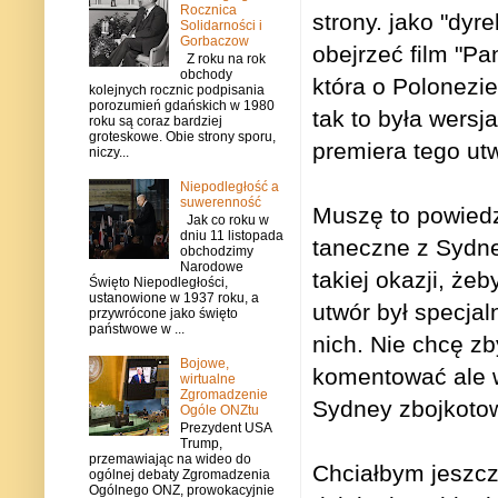
Rocznica
strony. jako "dyr
Solidarności i
Gorbaczow
obejrzeć film "Pa
Z roku na rok
obchody
która o Polonezie 
kolejnych rocznic podpisania
porozumień gdańskich w 1980
tak to była wers
roku są coraz bardziej
groteskowe. Obie strony sporu,
premiera tego utwo
niczy...
Niepodległość a
suwerenność
Muszę to powiedz
Jak co roku w
dniu 11 listopada
taneczne z Sydne
obchodzimy
Narodowe
takiej okazji, że
Święto Niepodległości,
ustanowione w 1937 roku, a
utwór był specjal
przywrócone jako święto
państwowe w ...
nich. Nie chcę zb
Bojowe,
komentować ale w
wirtualne
Zgromadzenie
Sydney zbojkotow
Ogóle ONZtu
Prezydent USA
Trump,
przemawiając na wideo do
Chciałbym jeszcz
ogólnej debaty Zgromadzenia
Ogólnego ONZ, prowokacyjnie