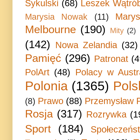
Sykulski
(68)
Leszek Wątrób
Marys
Marysia Nowak
(11)
Melbourne
(190)
Mity
(2)
(142)
Nowa Zelandia
(32)
Pamięć
(296)
Patronat
(4
PolArt
(48)
Polacy w Austra
Polonia
(1365)
Pols
Prawo
(88)
Przemysław P
(8)
Rosja
(317)
Rozrywka
(1
Sport
(184)
Społeczeńs