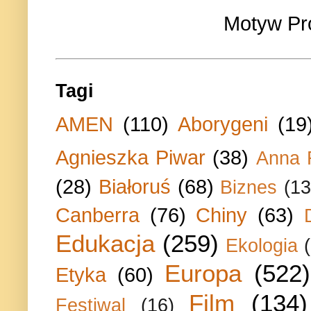
Motyw Pr
Tagi
AMEN
(110)
Aborygeni
(19
Agnieszka Piwar
(38)
Anna 
(28)
Białoruś
(68)
Biznes
(13
Canberra
(76)
Chiny
(63)
Edukacja
(259)
Ekologia
Europa
(522)
Etyka
(60)
Film
(134)
Festiwal
(16)