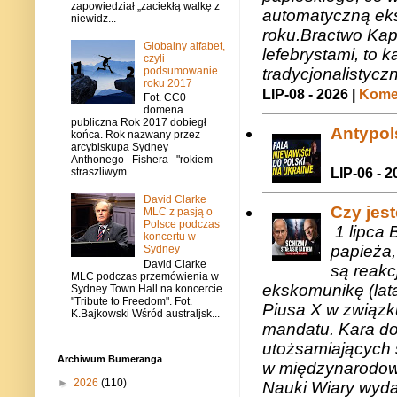
zapowiedział „zaciekłą walkę z
automatyczną eks
niewidz...
roku.Bractwo Ka
Globalny alfabet,
lefebrystami, to
czyli
tradycjonalistycz
podsumowanie
roku 2017
LIP-08 - 2026 |
Komen
Fot. CC0
domena
publiczna Rok 2017 dobiegł
Antypols
końca. Rok nazwany przez
arcybiskupa Sydney
Anthonego Fishera "rokiem
LIP-06 - 2
straszliwym...
David Clarke
Czy jes
MLC z pasją o
Polsce podczas
1 lipca 
koncertu w
papieża,
Sydney
David Clarke
są reakc
MLC podczas przemówienia w
ekskomunikę (lat
Sydney Town Hall na koncercie
"Tribute to Freedom". Fot.
Piusa X w związk
K.Bajkowski Wśród australjsk...
mandatu. Kara do
utożsamiających 
Archiwum Bumeranga
w międzynarodow
►
2026
(110)
Nauki Wiary wyda