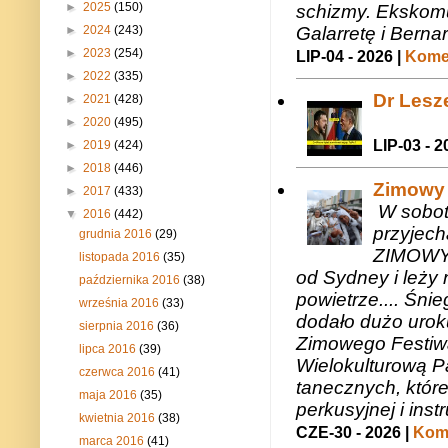
►
2025
(150)
schizmy. Ekskomu
Galarretę i Bernar
►
2024
(243)
►
2023
(254)
LIP-04 - 2026 |
Komen
►
2022
(335)
Dr Lesze
►
2021
(428)
►
2020
(495)
LIP-03 - 2
►
2019
(424)
►
2018
(446)
Zimowy 
►
2017
(433)
W sobotę
▼
2016
(442)
przyjech
grudnia 2016
(29)
ZIMOWY 
listopada 2016
(35)
od Sydney i leży 
października 2016
(38)
powietrze.... Śni
września 2016
(33)
dodało dużo uroku
sierpnia 2016
(36)
Zimowego Festiwal
lipca 2016
(39)
Wielokulturową P
czerwca 2016
(41)
tanecznych, któr
maja 2016
(35)
perkusyjnej i in
kwietnia 2016
(38)
CZE-30 - 2026 |
Kome
marca 2016
(41)