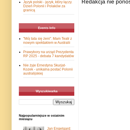
Redakcja nie ponos
Język polski - język, który łączy.
Dzień Polonii i Polaków za
granicą
Events Info
"Mój tata się żeni". Mam Teatr z
nowym spektaklem w Australii
Prawybory na urząd Prezydenta
RP 2025 - debata 7 kandydatów
Nie żyje Ernestyna Skurjat-
Kozek - unikalna postać Polonii
australijskiej
Wyszukiwarka
Najpopularniejsze w ostatnim
miesiącu
Jan Engelgard: