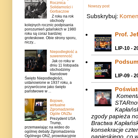
Rocznica
Nowszy post
Solidarności i
Gorbaczow
Subskrybuj:
Koment
Z roku na rok
obchody
kolejnych rocznic podpisania
porozumień gdańskich w 1980
Prof. J
roku są coraz bardziej
groteskowe. Obie strony sporu,
niczy...
LIP-10 - 2
Niepodległość a
suwerenność
Podsum
Jak co roku w
dniu 11 listopada
obchodzimy
Narodowe
LIP-09 - 2
Święto Niepodległości,
ustanowione w 1937 roku, a
przywrócone jako święto
Poświat
państwowe w ...
Komenta
Bojowe,
STARnow
wirtualne
Kapłańsk
Zgromadzenie
Ogóle ONZtu
zgody papieża n
Prezydent USA
Bractwa Kapłańsk
Trump,
przemawiając na wideo do
konsekracje czte
ogólnej debaty Zgromadzenia
papieskiego, co w
Ogólnego ONZ, prowokacyjnie