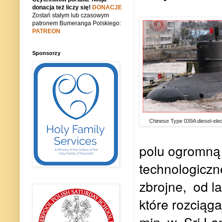
donacja też liczy się!
DONACJE
Zostań stałym lub czasowym
patronem Bumeranga Polskiego:
PATREON
Sponsorzy
Chinese Type 039A diesel-ele
polu ogromną 
technologiczn
zbrojne, od la
które rozciąga
min. w Sri La