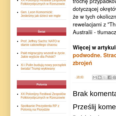
trochę przypadko
XX Polonijny Festiwal Zespołów
Folklorystycznych w Rzeszowie
dotyczącej okręt
Gen. Leon Komornicki:
że w tych okolicz
Jesteśmy jak dzieci we mgle
rewelacjami z "T
Australii - tłumac
Świat
Prof. Jeffrey Sachs: NATO w
stanie cakowitego chaosu
Więcej w artykul
podwodne. Stra
Pakt migracyjny wszedł w życie.
Jakie wyjście dla Polski?
zbrojeń
Xi i Putin budują nowy porządek
świata! Trump wykiwany
.
18:43
Polonia
Brak komenta
XX Polonijny Festiwal Zespołów
Folklorystycznych w Rzeszowie
Prześlij kome
Spotkanie Prezydenta RP z
Polonią na Florydzie