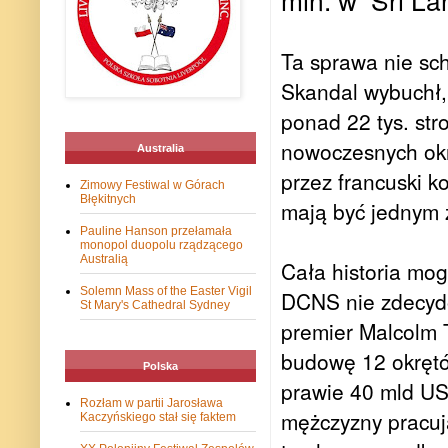
Ta sprawa nie sc
Skandal wybuchł, 
ponad 22 tys. str
nowoczesnych okr
Australia
przez francuski 
Zimowy Festiwal w Górach
Błękitnych
mają być jednym z 
Pauline Hanson przełamała
monopol duopolu rządzącego
Australią
Cała historia mog
Solemn Mass of the Easter Vigil
DCNS nie zdecydow
St Mary's Cathedral Sydney
premier Malcolm T
budowę 12 okrętó
Polska
prawie 40 mld USD
Rozłam w partii Jarosława
mężczyzny pracuj
Kaczyńskiego stał się faktem