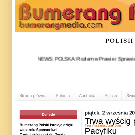
polish
NEWS: POLSKA: Rozłam w Prawie i Sprawiedliwości s
Strona główna
Polonia
Australia
Polska
Świa
piątek, 2 września 2
Donacje
Trwa wyścig 
Bumerang Polski istnieje dzięki
Tagi:
Australia
,
Azja
,
Świat
Pacyfiku
wsparciu Sponsorów i
Czytelników portalu. Twoja