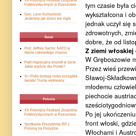
XX Polonijny Festiwal Zespołów
tym czasie była c
Folklorystycznych w Rzeszowie
wykształcona i ob
Gen. Leon Komornicki:
Jesteśmy jak dzieci we mgle
jednak uczył się 
zdrowotnych, zmie
Świat
dobre, że od lis
Prof. Jeffrey Sachs: NATO w
Z ziemi włoskiej
stanie cakowitego chaosu
W Gręboszowie mi
Pakt migracyjny wszedł w życie.
Przez wieś przewi
Jakie wyjście dla Polski?
Sławoj-Składkows
Xi i Putin budują nowy porządek
świata! Trump wykiwany
młodemu człowieko
piechocie austria
Polonia
sześciotygodniowy
XX Polonijny Festiwal Zespołów
Po jej ukończeniu
Folklorystycznych w Rzeszowie
front włoski, gdz
Spotkanie Prezydenta RP z
Polonią na Florydzie
Włochami i Austr