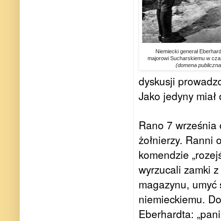
Niemiecki generał Eberhardt
majorowi Sucharskiemu w czasi
(domena publiczna
dyskusji prowadzo
Jako jedyny miał
Rano 7 września 
żołnierzy. Ranni
komendzie „rozejś
wyrzucali zamki 
magazynu, umyć s
niemieckiemu. Do
Eberhardta: „pani