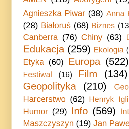
Agnieszka Piwar
(38)
Anna 
(28)
Białoruś
(68)
Biznes
(13
Canberra
(76)
Chiny
(63)
Edukacja
(259)
Ekologia
Europa
(522)
Etyka
(60)
Film
(134)
Festiwal
(16)
Geopolityka
(210)
Geo
Harcerstwo
(62)
Henryk Igli
Info
(569)
Humor
(29)
In
Maszczyszyn
(19)
Jan Paweł