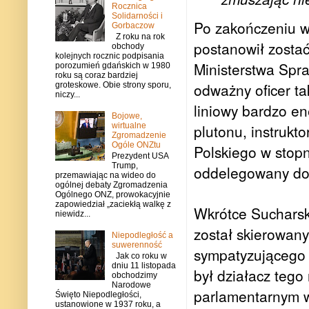
Rocznica
Solidarności i
Po zakończeniu wa
Gorbaczow
Z roku na rok
postanowił zosta
obchody
kolejnych rocznic podpisania
Ministerstwa Spr
porozumień gdańskich w 1980
roku są coraz bardziej
odważny oficer ta
groteskowe. Obie strony sporu,
niczy...
liniowy bardzo en
Bojowe,
wirtualne
plutonu, instrukt
Zgromadzenie
Ogóle ONZtu
Polskiego w stopni
Prezydent USA
Trump,
oddelegowany do 
przemawiając na wideo do
ogólnej debaty Zgromadzenia
Ogólnego ONZ, prowokacyjnie
zapowiedział „zaciekłą walkę z
Wkrótce Sucharsk
niewidz...
został skierowany
Niepodległość a
suwerenność
sympatyzującego 
Jak co roku w
dniu 11 listopada
był działacz teg
obchodzimy
Narodowe
parlamentarnym w 
Święto Niepodległości,
ustanowione w 1937 roku, a