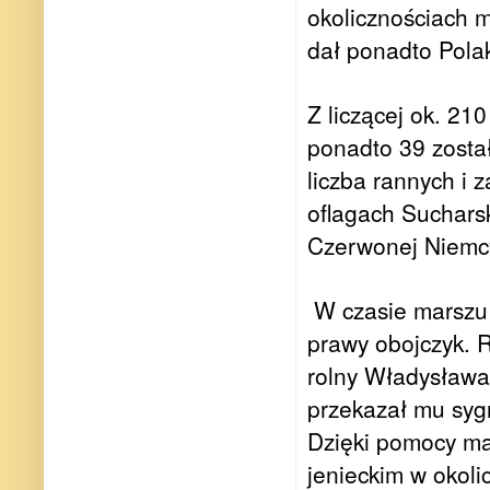
okolicznościach m
dał ponadto Polak
Z liczącej ok. 21
ponadto 39 został
liczba rannych i
oflagach Sucharsk
Czerwonej Niemcy
W czasie marszu
prawy obojczyk.
rolny Władysława
przekazał mu sygn
Dzięki pomocy maj
jenieckim w okol