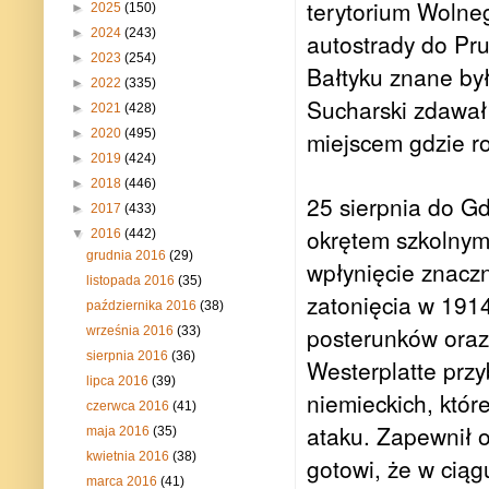
terytorium Wolne
►
2025
(150)
►
2024
(243)
autostrady do Pr
►
2023
(254)
Bałtyku znane był
►
2022
(335)
Sucharski zdawał
►
2021
(428)
miejscem gdzie roz
►
2020
(495)
►
2019
(424)
►
2018
(446)
25 sierpnia do G
►
2017
(433)
okrętem szkolnym
▼
2016
(442)
grudnia 2016
(29)
wpłynięcie znaczn
listopada 2016
(35)
zatonięcia w 1914
października 2016
(38)
posterunków oraz
września 2016
(33)
sierpnia 2016
(36)
Westerplatte przy
lipca 2016
(39)
niemieckich, któr
czerwca 2016
(41)
ataku. Zapewnił 
maja 2016
(35)
kwietnia 2016
(38)
gotowi, że w cią
marca 2016
(41)