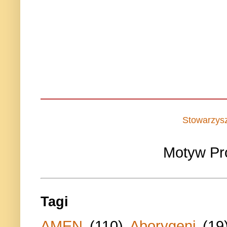
Stowarzys
Motyw Pr
Tagi
AMEN
(110)
Aborygeni
(19