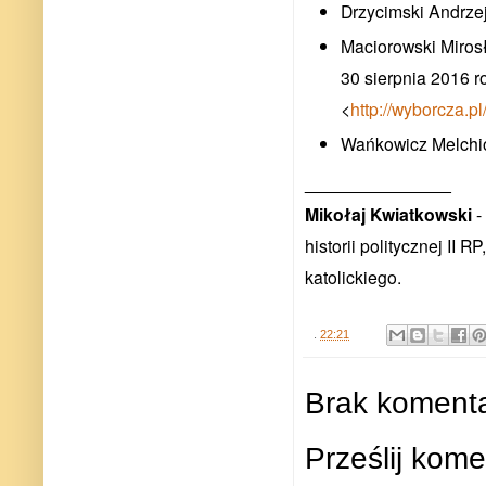
Drzycimski Andrze
Maciorowski Miros
30 sierpnia 2016 r
<
http://wyborcza.
Wańkowicz Melchi
_______________
Mikołaj Kwiatkowski
-
historii politycznej II R
katolickiego.
.
22:21
Brak komenta
Prześlij kome