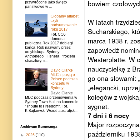
bowiem czołowych
przywrócone jako święto
państwowe w ...
Globalny alfabet,
W latach trzydzie
czyli
podsumowanie
Sucharskiego, kt
roku 2017
Fot. CC0
marca 1938 r. zo
domena
publiczna Rok 2017 dobiegł
zapowiedź nomina
końca. Rok nazwany przez
arcybiskupa Sydney
Anthonego Fishera "rokiem
Westerplatte. W o
straszliwym...
nauczycielkę z Br
David Clarke
MLC z pasją o
go ona słowami: 
Polsce podczas
koncertu w
„elegancki, uprze
Sydney
David Clarke
kolegów z wojska
MLC podczas przemówienia w
Sydney Town Hall na koncercie
sygnet.
"Tribute to Freedom". Fot.
K.Bajkowski Wśród australjsk...
7 dni i 6 nocy
Major rozpoczyna
Archiwum Bumeranga
październiku 1938
►
2026
(110)