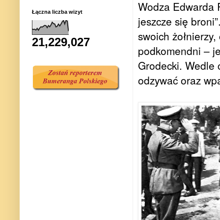
Wodza Edwarda Ry
Łączna liczba wizyt
jeszcze się broni
swoich żołnierzy,
21,229,027
podkomendni – je
Grodecki. Wedle c
odzywać oraz wpa