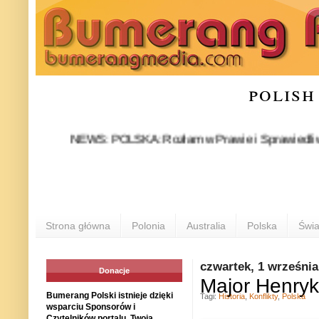
polish
NEWS: POLSKA: Rozłam w Prawie i Sprawiedliwości stał 
PO
Strona główna
Polonia
Australia
Polska
Świa
czwartek, 1 września
Donacje
Major Henryk
Bumerang Polski istnieje dzięki
Tagi:
Historia
,
Konflikty
,
Polska
wsparciu Sponsorów i
Czytelników portalu. Twoja