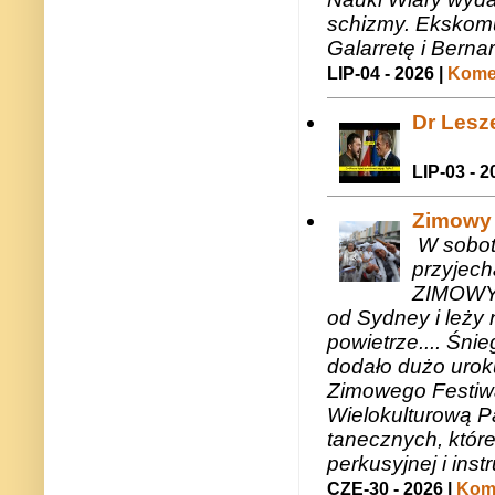
schizmy. Ekskomu
Galarretę i Bernar
LIP-04 - 2026 |
Komen
Dr Lesze
LIP-03 - 2
Zimowy 
W sobotę
przyjech
ZIMOWY 
od Sydney i leży 
powietrze.... Śni
dodało dużo uroku
Zimowego Festiwal
Wielokulturową P
tanecznych, któr
perkusyjnej i in
CZE-30 - 2026 |
Kome