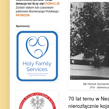
donacja też liczy się!
DONACJE
Zostań stałym lub czasowym
patronem Bumeranga Polskiego:
PATREON
Sponsorzy
Mjr Henryk Sucharski
(Fot - domena p
70 lat temu w Ne
nierozłącznie koj