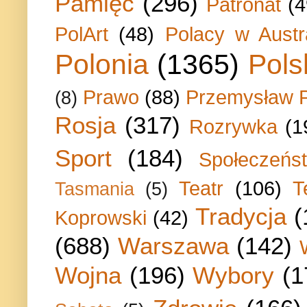
Pamięć
(296)
Patronat
(4
PolArt
(48)
Polacy w Austra
Polonia
(1365)
Pols
Prawo
(88)
Przemysław P
(8)
Rosja
(317)
Rozrywka
(1
Sport
(184)
Społeczeńs
Teatr
(106)
T
Tasmania
(5)
Tradycja
(
Koprowski
(42)
(688)
Warszawa
(142)
Wojna
(196)
Wybory
(1