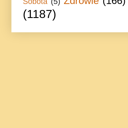
Zdrowie
(166)
Sobota
(5)
(1187)