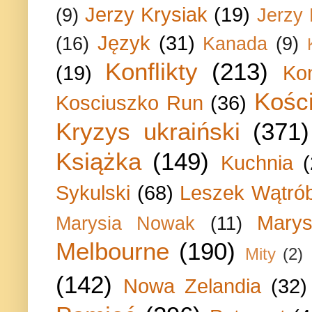
Jerzy Krysiak
(19)
(9)
Jerzy
Język
(31)
(16)
Kanada
(9)
Konflikty
(213)
(19)
Ko
Kości
Kosciuszko Run
(36)
Kryzys ukraiński
(371)
Książka
(149)
Kuchnia
Sykulski
(68)
Leszek Wątrób
Marys
Marysia Nowak
(11)
Melbourne
(190)
Mity
(2)
(142)
Nowa Zelandia
(32)