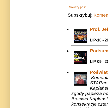
Nowszy post
Subskrybuj:
Koment
Prof. J
LIP-10 - 2
Podsum
LIP-09 - 2
Poświat
Komenta
STARnow
Kapłańsk
zgody papieża n
Bractwa Kapłańsk
konsekracje czte