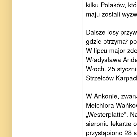
kilku Polaków, kt
maju zostali wyzw
Dalsze losy przyw
gdzie otrzymał po
W lipcu major zde
Władysława Ander
Włoch. 25 styczni
Strzelców Karpac
W Ankonie, zwaną
Melchiora Wańko
„Westerplatte”. 
sierpniu lekarze o
przystąpiono 28 s