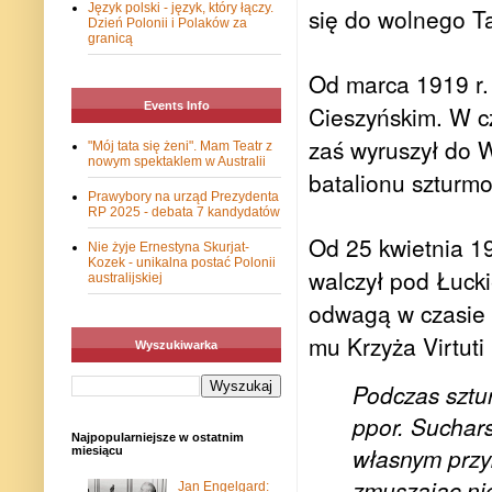
Język polski - język, który łączy.
się do wolnego T
Dzień Polonii i Polaków za
granicą
Od marca 1919 r. 
Events Info
Cieszyńskim. W c
zaś wyruszył do W
"Mój tata się żeni". Mam Teatr z
nowym spektaklem w Australii
batalionu szturm
Prawybory na urząd Prezydenta
RP 2025 - debata 7 kandydatów
Od 25 kwietnia 19
Nie żyje Ernestyna Skurjat-
Kozek - unikalna postać Polonii
walczył pod Łuck
australijskiej
odwagą w czasie
mu Krzyża Virtuti 
Wyszukiwarka
Podczas sztu
ppor. Suchars
Najpopularniejsze w ostatnim
własnym przy
miesiącu
zmuszając nie
Jan Engelgard: