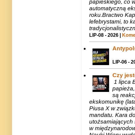
papieskiego, co w
automatyczną eks
roku.Bractwo Ka
lefebrystami, to
tradycjonalistycz
LIP-08 - 2026 |
Komen
Antypols
LIP-06 - 2
Czy jes
1 lipca 
papieża,
są reakc
ekskomunikę (lat
Piusa X w związk
mandatu. Kara do
utożsamiających 
w międzynarodow
Nauki Wiary wyda