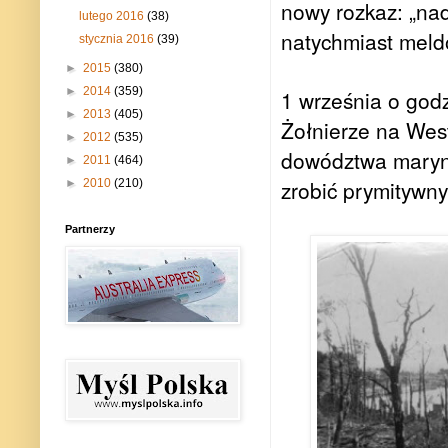
nowy rozkaz: „na
lutego 2016
(38)
natychmiast meld
stycznia 2016
(39)
►
2015
(380)
►
2014
(359)
1 września o godz
►
2013
(405)
Żołnierze na West
►
2012
(535)
dowództwa marynar
►
2011
(464)
zrobić prymitywny
►
2010
(210)
Partnerzy