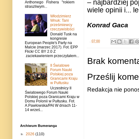
– najbardziej p
Anthonego Fishera "rokiem
straszliwym...
wiele opinii i... 
Włodzimierz
Wnuk: Tani
Konrad Gaca
prześmiewcy
rzeczywistości
Donald Tusk na
kongresie
.
07:00
European People's Party na
Malcie (marzec 2017). Fot. EPP
Flickr CC BY 2.0 Z
zaciekawieniem przeczytałem...
Brak komenta
II Światowe
Forum Nauki
Prześlij kome
Polskiej poza
Granicami Kraju
w Pułtusku
Uczestnicy II
Redakcja nie ponos
Światowego Forum Nauki
Polskiej poza Granicami Kraju w
Domu Polonii w Pułtusku. Fot.
A.Pawłowska/PAI W dniach 11-
14 wrześ...
Archiwum Bumeranga
►
2026
(110)