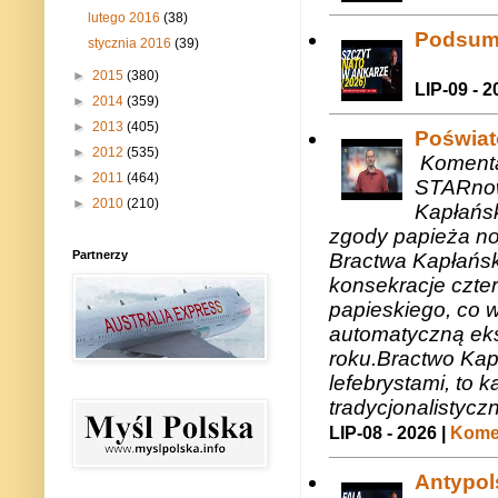
lutego 2016
(38)
Podsum
stycznia 2016
(39)
►
2015
(380)
LIP-09 - 2
►
2014
(359)
►
2013
(405)
Poświat
►
2012
(535)
Komenta
►
2011
(464)
STARnow
►
2010
(210)
Kapłańsk
zgody papieża n
Partnerzy
Bractwa Kapłańsk
konsekracje czte
papieskiego, co w
automatyczną eks
roku.Bractwo Ka
lefebrystami, to
tradycjonalistycz
LIP-08 - 2026 |
Komen
Antypols