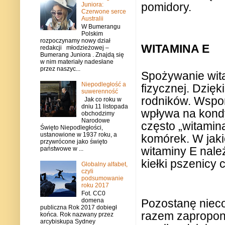
pomidory.
Juniora:
Czerwone serce
Australii
W Bumerangu
Polskim
rozpoczynamy nowy dział
WITAMINA E
redakcji młodzieżowej –
Bumerang Juniora . Znajdą się
w nim materiały nadesłane
przez naszyc...
Spożywanie wit
Niepodległość a
fizycznej. Dzięk
suwerenność
rodników. Wspom
Jak co roku w
dniu 11 listopada
wpływa na kondy
obchodzimy
Narodowe
często „witamin
Święto Niepodległości,
ustanowione w 1937 roku, a
komórek. W jaki
przywrócone jako święto
witaminy E należ
państwowe w ...
kiełki pszenicy
Globalny alfabet,
czyli
podsumowanie
roku 2017
Fot. CC0
domena
Pozostanę nieco
publiczna Rok 2017 dobiegł
razem zaproponu
końca. Rok nazwany przez
arcybiskupa Sydney