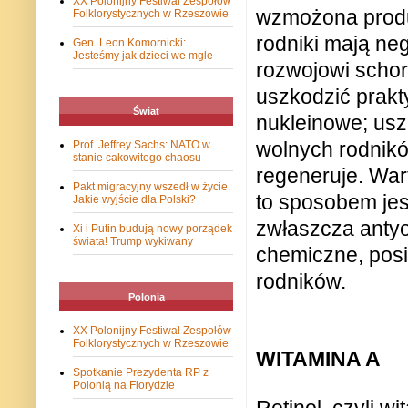
XX Polonijny Festiwal Zespołów
wzmożona produk
Folklorystycznych w Rzeszowie
rodniki mają ne
Gen. Leon Komornicki:
Jesteśmy jak dzieci we mgle
rozwojowi schor
uszkodzić prakty
Świat
nukleinowe; usz
wolnych rodników
Prof. Jeffrey Sachs: NATO w
stanie cakowitego chaosu
regeneruje. War
Pakt migracyjny wszedł w życie.
to sposobem jes
Jakie wyjście dla Polski?
zwłaszcza antyo
Xi i Putin budują nowy porządek
świata! Trump wykiwany
chemiczne, posi
rodników.
Polonia
XX Polonijny Festiwal Zespołów
Folklorystycznych w Rzeszowie
WITAMINA A
Spotkanie Prezydenta RP z
Polonią na Florydzie