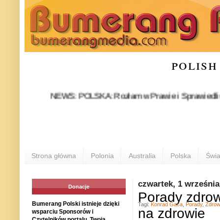
polish
NEWS: POLSKA: Rozłam w Prawie i Sprawiedliwości stał
P
Strona główna
Polonia
Australia
Polska
Świa
czwartek, 1 września
Donacje
Porady zdrow
Bumerang Polski istnieje dzięki
Tagi:
Konrad Gaca
,
Porady
,
Zdrow
na zdrowie
wsparciu Sponsorów i
Czytelników portalu. Twoja