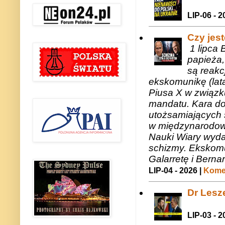
LIP-06 - 2
Czy jes
1 lipca 
papieża,
są reakc
ekskomunikę (lat
Piusa X w związk
mandatu. Kara do
utożsamiających 
w międzynarodow
Nauki Wiary wyda
schizmy. Ekskomu
Galarretę i Bernar
LIP-04 - 2026 |
Komen
Dr Lesze
LIP-03 - 2