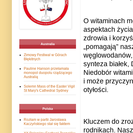
O witaminach m
aspektach życia
zdrowia i korzy
Australia
„pomagają” nas
węglowodanów, bi
Zimowy Festiwal w Górach
Błękitnych
synteza białek,
Pauline Hanson przełamała
Niedobór witam
monopol duopolu rządzącego
Australią
i może przyczyn
Solemn Mass of the Easter Vigil
otyłości.
St Mary's Cathedral Sydney
Polska
Rozłam w partii Jarosława
Kluczem do zroz
Kaczyńskiego stał się faktem
rodnikach. Nasz