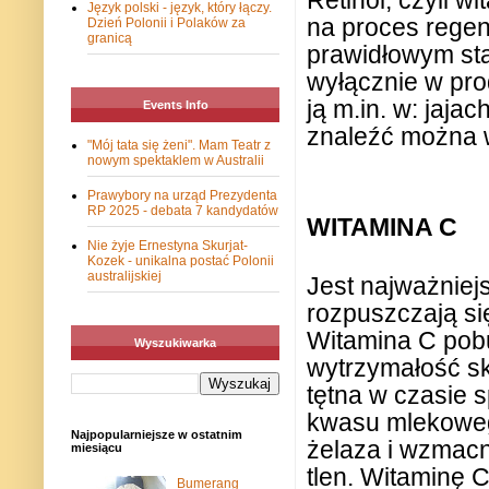
Retinol, czyli w
Język polski - język, który łączy.
na proces regen
Dzień Polonii i Polaków za
granicą
prawidłowym sta
wyłącznie w pr
ją m.in. w: jaja
Events Info
znaleźć można w
"Mój tata się żeni". Mam Teatr z
nowym spektaklem w Australii
Prawybory na urząd Prezydenta
RP 2025 - debata 7 kandydatów
WITAMINA C
Nie żyje Ernestyna Skurjat-
Kozek - unikalna postać Polonii
australijskiej
Jest najważniej
rozpuszczają si
Witamina C pob
Wyszukiwarka
wytrzymałość sk
tętna w czasie 
kwasu mlekoweg
Najpopularniejsze w ostatnim
żelaza i wzmacn
miesiącu
tlen. Witaminę C
Bumerang