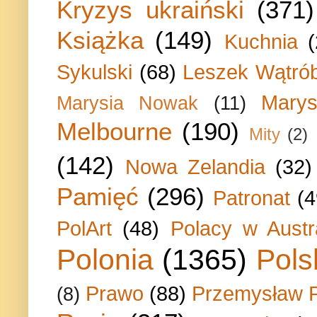
Kryzys ukraiński
(371)
Książka
(149)
Kuchnia
Sykulski
(68)
Leszek Wątrób
Marys
Marysia Nowak
(11)
Melbourne
(190)
Mity
(2)
(142)
Nowa Zelandia
(32)
Pamięć
(296)
Patronat
(4
PolArt
(48)
Polacy w Austra
Polonia
(1365)
Pols
Prawo
(88)
Przemysław P
(8)