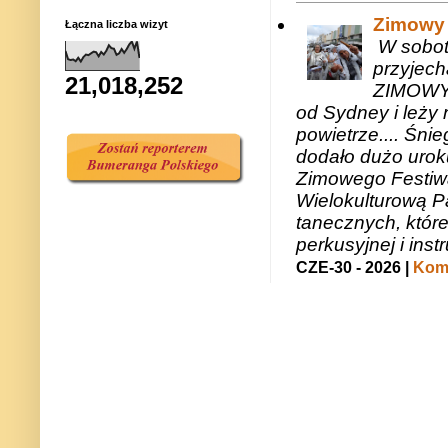
Zimowy 
Łączna liczba wizyt
W sobotę
przyjech
21,018,252
ZIMOWY 
od Sydney i leży 
powietrze.... Śni
dodało dużo uroku
Zimowego Festiwal
Wielokulturową P
tanecznych, któr
perkusyjnej i in
CZE-30 - 2026 |
Kome