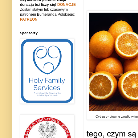
donacja też liczy się!
DONACJE
Zostań stałym lub czasowym
patronem Bumeranga Polskiego:
PATREON
Sponsorzy
Cytrusy- główne źródło witm
tego, czym są i