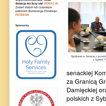
donacja też liczy się!
DONACJE
Zostań stałym lub czasowym
patronem Bumeranga Polskiego:
PATREON
Sponsorzy
Spotkanie w Senacie z przedsta
z Syberii.
F
senackiej Kom
za Granicą Gr
Damięckiej or
polskich z Syb