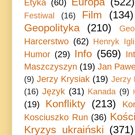
Europa
(522)
Etyka
(60)
Film
(134)
Festiwal
(16)
Geopolityka
(210)
Geo
Harcerstwo
(62)
Henryk Igli
Info
(569)
Humor
(29)
In
Maszczyszyn
(19)
Jan Paweł
Jerzy Krysiak
(19)
(9)
Jerzy
Język
(31)
(16)
Kanada
(9)
Konflikty
(213)
(19)
Ko
Kości
Kosciuszko Run
(36)
Kryzys ukraiński
(371)