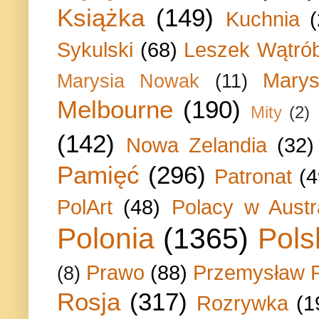
Książka
(149)
Kuchnia
Sykulski
(68)
Leszek Wątrób
Marys
Marysia Nowak
(11)
Melbourne
(190)
Mity
(2)
(142)
Nowa Zelandia
(32)
Pamięć
(296)
Patronat
(4
PolArt
(48)
Polacy w Austra
Polonia
(1365)
Pols
Prawo
(88)
Przemysław P
(8)
Rosja
(317)
Rozrywka
(1