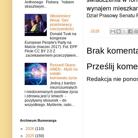
Anthonego Fishera "rokiem
wynajem mieszkan
straszliwym...
Dział Prasowy Senatu
Włodzimierz
Wnuk: Tani
prześmiewcy
rzeczywistości
.
23:29
Donald Tusk na
kongresie
European People's Party na
Malcie (marzec 2017). Fot. EPP
Brak komenta
Flickr CC BY 2.0 Z
zaciekawieniem przeczytałem...
Prześlij kome
Ryszard Opara:
AMEN - Myśli na
ostatki
Redakcja nie ponos
karnawału życia
Jedną z bardzo
niezrozumiałych
i niedocenianych podstaw życia
i zdrowia jest U śmiech -
pozytywny stosunek – do
wszystkiego. Myślenie, rado...
Archiwum Bumeranga
►
2026
(110)
►
2025
(150)