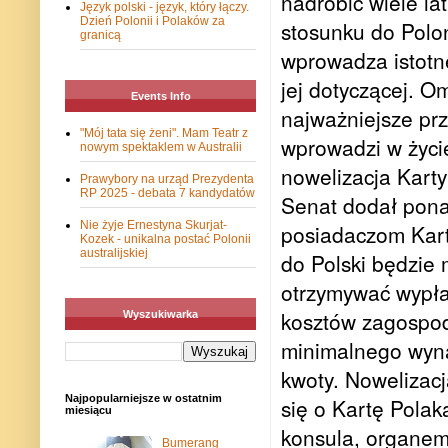
nadrobić wiele la
Język polski - język, który łączy.
Dzień Polonii i Polaków za
stosunku do Polon
granicą
wprowadza istotne
jej dotyczącej. O
Events Info
najważniejsze prz
"Mój tata się żeni". Mam Teatr z
wprowadzi w życie
nowym spektaklem w Australii
nowelizacja Karty
Prawybory na urząd Prezydenta
RP 2025 - debata 7 kandydatów
Senat dodał pon
Nie żyje Ernestyna Skurjat-
posiadaczom Kart
Kozek - unikalna postać Polonii
australijskiej
do Polski będzie 
otrzymywać wypła
kosztów zagospod
Wyszukiwarka
minimalnego wynag
kwoty. Nowelizac
Najpopularniejsze w ostatnim
się o Kartę Pola
miesiącu
konsula, organem
Bumerang