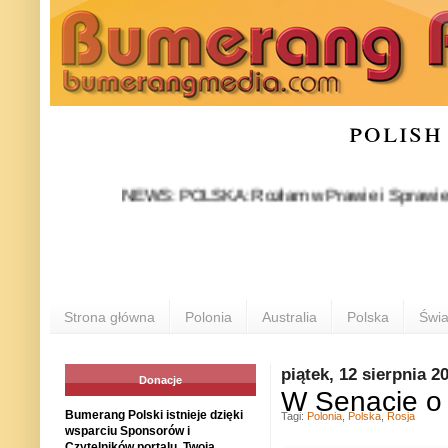
polish
NEWS: POLSKA: Rozłam w Prawie i Sprawiedliwości s
Strona główna
Polonia
Australia
Polska
Świa
piątek, 12 sierpnia 2
Donacje
W Senacie o K
Bumerang Polski istnieje dzięki
Tagi:
Polonia
,
Polska
,
Rosja
wsparciu Sponsorów i
Czytelników portalu. Twoja