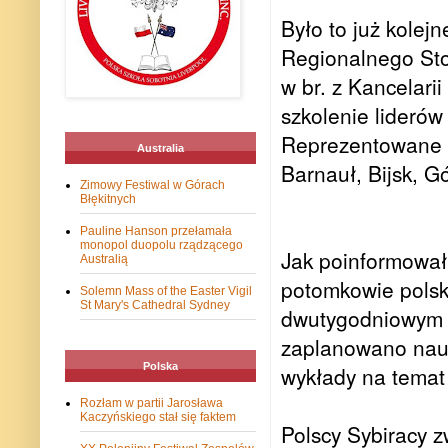
Było to już kolej
Regionalnego Sto
w br. z Kancelari
szkolenie liderów 
Reprezentowane n
Australia
Barnauł, Bijsk, 
Zimowy Festiwal w Górach
Błękitnych
Pauline Hanson przełamała
monopol duopolu rządzącego
Jak poinformował
Australią
potomkowie polsk
Solemn Mass of the Easter Vigil
St Mary's Cathedral Sydney
dwutygodniowym 
zaplanowano naukę
Polska
wykłady na temat
Rozłam w partii Jarosława
Kaczyńskiego stał się faktem
Polscy Sybiracy z