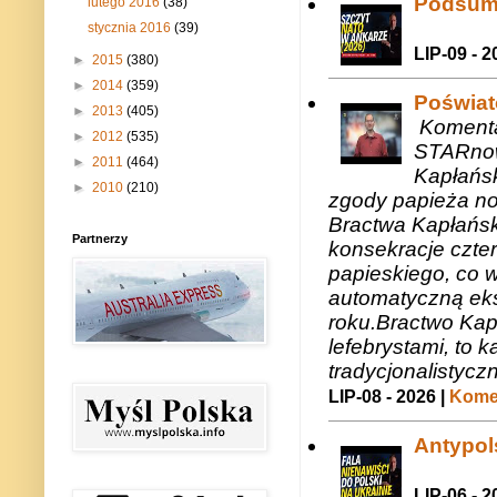
Podsum
lutego 2016
(38)
stycznia 2016
(39)
LIP-09 - 2
►
2015
(380)
►
2014
(359)
Poświat
►
2013
(405)
Komenta
►
2012
(535)
STARnow
►
2011
(464)
Kapłańsk
►
2010
(210)
zgody papieża n
Bractwa Kapłańsk
Partnerzy
konsekracje czte
papieskiego, co w
automatyczną eks
roku.Bractwo Ka
lefebrystami, to
tradycjonalistycz
LIP-08 - 2026 |
Komen
Antypols
LIP-06 - 2