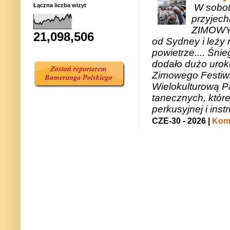
W sobotę
Łączna liczba wizyt
przyjech
ZIMOWY 
21,098,506
od Sydney i leży 
powietrze.... Śni
dodało dużo uroku
Zimowego Festiwal
Wielokulturową P
tanecznych, któr
perkusyjnej i in
CZE-30 - 2026 |
Kome