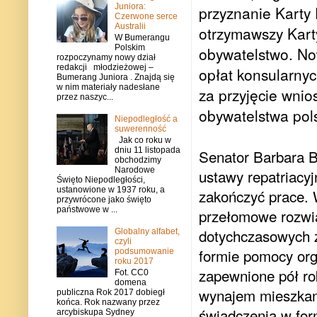
Juniora:
przyznanie Karty 
Czerwone serce
Australii
otrzymawszy Karty
W Bumerangu
Polskim
obywatelstwo. No
rozpoczynamy nowy dział
redakcji młodzieżowej –
opłat konsularnyc
Bumerang Juniora . Znajdą się
w nim materiały nadesłane
za przyjęcie wni
przez naszyc...
obywatelstwa pol
Niepodległość a
suwerenność
Jak co roku w
dniu 11 listopada
Senator Barbara B
obchodzimy
Narodowe
ustawy repatriacyj
Święto Niepodległości,
ustanowione w 1937 roku, a
zakończyć prace. W
przywrócone jako święto
państwowe w ...
przełomowe rozwią
dotychczasowych z
Globalny alfabet,
czyli
formie pomocy org
podsumowanie
roku 2017
zapewnione pół ro
Fot. CC0
domena
wynajem mieszkan
publiczna Rok 2017 dobiegł
końca. Rok nazwany przez
świadczenia w for
arcybiskupa Sydney