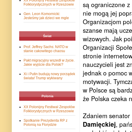
XX Polonijny Festiwal Zespołów
są ograniczone z 
Folklorystycznych w Rzeszowie
nie mogą jej popr
Gen. Leon Komornicki:
Jesteśmy jak dzieci we mgle
Organizacjom polo
szanse mają ucze
Świat
wizowych. Jak po
Organizacji Społ
Prof. Jeffrey Sachs: NATO w
stanie cakowitego chaosu
stronie interneto
Pakt migracyjny wszedł w życie.
nauczycieli jest 
Jakie wyjście dla Polski?
jednak o pomoc w 
Xi i Putin budują nowy porządek
świata! Trump wykiwany
motywacji. Tymcza
w Polsce są bardz
że Polska czeka 
Polonia
XX Polonijny Festiwal Zespołów
Folklorystycznych w Rzeszowie
Zdaniem senator
Spotkanie Prezydenta RP z
Damięckiej
, pań
Polonią na Florydzie