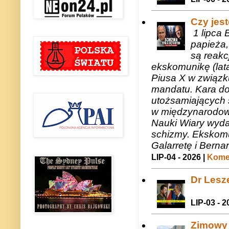
Czy jes
1 lipca 
papieża,
są reakc
ekskomunikę (lat
Piusa X w związk
mandatu. Kara do
utożsamiających 
w międzynarodow
Nauki Wiary wyda
schizmy. Ekskomu
Galarretę i Bernar
LIP-04 - 2026 |
Komen
Dr Lesze
LIP-03 - 2
Zimowy 