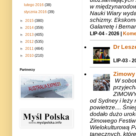
lutego 2016
(38)
w międzynarodow
stycznia 2016
(39)
Nauki Wiary wyda
schizmy. Ekskomu
►
2015
(380)
Galarretę i Bernar
►
2014
(359)
LIP-04 - 2026 |
Komen
►
2013
(405)
►
2012
(535)
Dr Lesze
►
2011
(464)
►
2010
(210)
LIP-03 - 2
Partnerzy
Zimowy 
W sobotę
przyjech
ZIMOWY 
od Sydney i leży 
powietrze.... Śni
dodało dużo uroku
Zimowego Festiwal
Wielokulturową P
tanecznych, któr