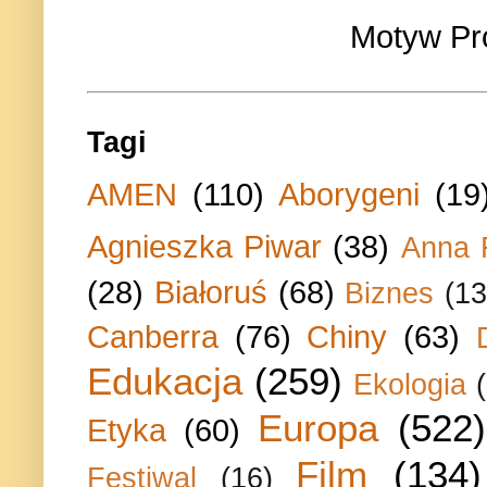
Motyw Pr
Tagi
AMEN
(110)
Aborygeni
(19
Agnieszka Piwar
(38)
Anna 
(28)
Białoruś
(68)
Biznes
(13
Canberra
(76)
Chiny
(63)
Edukacja
(259)
Ekologia
Europa
(522)
Etyka
(60)
Film
(134)
Festiwal
(16)