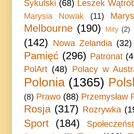
Sykulski
(68)
Leszek Wątrób
Marys
Marysia Nowak
(11)
Melbourne
(190)
Mity
(2)
(142)
Nowa Zelandia
(32)
Pamięć
(296)
Patronat
(4
PolArt
(48)
Polacy w Austra
Polonia
(1365)
Pols
Prawo
(88)
Przemysław P
(8)
Rosja
(317)
Rozrywka
(1
Sport
(184)
Społeczeńs