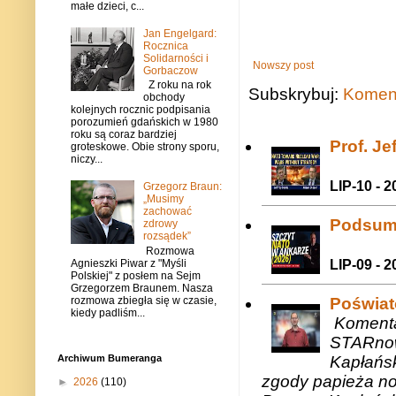
małe dzieci, c...
Jan Engelgard:
Rocznica
Solidarności i
Nowszy post
Gorbaczow
Z roku na rok
Subskrybuj:
Koment
obchody
kolejnych rocznic podpisania
porozumień gdańskich w 1980
roku są coraz bardziej
Prof. J
groteskowe. Obie strony sporu,
niczy...
LIP-10 - 2
Grzegorz Braun:
„Musimy
zachować
Podsum
zdrowy
rozsądek”
Rozmowa
Agnieszki Piwar z "Myśli
LIP-09 - 2
Polskiej" z posłem na Sejm
Grzegorzem Braunem. Nasza
rozmowa zbiegła się w czasie,
Poświat
kiedy padliśm...
Komenta
STARnow
Kapłańsk
Archiwum Bumeranga
zgody papieża n
►
2026
(110)