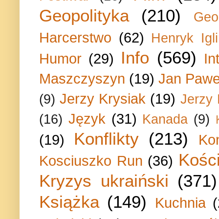
Geopolityka
(210)
Geo
Harcerstwo
(62)
Henryk Igli
Info
(569)
Humor
(29)
In
Maszczyszyn
(19)
Jan Paweł
Jerzy Krysiak
(19)
(9)
Jerzy
Język
(31)
(16)
Kanada
(9)
Konflikty
(213)
(19)
Ko
Kości
Kosciuszko Run
(36)
Kryzys ukraiński
(371)
Książka
(149)
Kuchnia