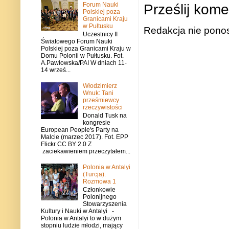
Forum Nauki
Prześlij kome
Polskiej poza
Granicami Kraju
w Pułtusku
Redakcja nie ponos
Uczestnicy II
Światowego Forum Nauki
Polskiej poza Granicami Kraju w
Domu Polonii w Pułtusku. Fot.
A.Pawłowska/PAI W dniach 11-
14 wrześ...
Włodzimierz
Wnuk: Tani
prześmiewcy
rzeczywistości
Donald Tusk na
kongresie
European People's Party na
Malcie (marzec 2017). Fot. EPP
Flickr CC BY 2.0 Z
zaciekawieniem przeczytałem...
Polonia w Antalyi
(Turcja).
Rozmowa 1
Członkowie
Polonijnego
Stowarzyszenia
Kultury i Nauki w Antalyi -
Polonia w Antalyi to w dużym
stopniu ludzie młodzi, mający