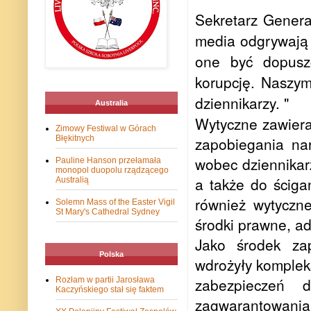
Sekretarz Genera
media odgrywają 
one być dopusz
korupcję. Naszym
dziennikarzy. "
Australia
Wytyczne zawiera
Zimowy Festiwal w Górach
Błękitnych
zapobiegania na
wobec dziennikarz
Pauline Hanson przełamała
monopol duopolu rządzącego
a także do ściga
Australią
również wytyczn
Solemn Mass of the Easter Vigil
St Mary's Cathedral Sydney
środki prawne, ad
Jako środek zap
Polska
wdrożyły komplek
zabezpieczeń 
Rozłam w partii Jarosława
Kaczyńskiego stał się faktem
zagwarantowania