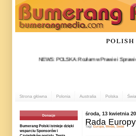
polish
NEWS: POLSKA: Rozłam w Prawie i Sprawiedliwości 
Strona główna
Polonia
Australia
Polska
Świa
środa, 13 kwietnia 2
Donacje
Rada Europy 
Bumerang Polski istnieje dzięki
Tagi:
Europa
,
Media
,
Świat
wsparciu Sponsorów i
Czytelników portalu. Twoja