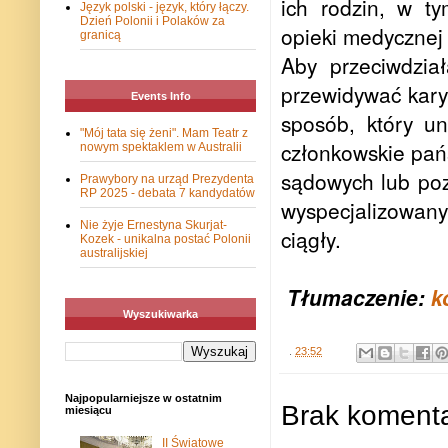
ich rodzin, w t
Język polski - język, który łączy.
Dzień Polonii i Polaków za
opieki medycznej i
granicą
Aby przeciwdział
przewidywać kary
Events Info
sposób, który u
"Mój tata się żeni". Mam Teatr z
członkowskie pań
nowym spektaklem w Australii
sądowych lub po
Prawybory na urząd Prezydenta
RP 2025 - debata 7 kandydatów
wyspecjalizowany
Nie żyje Ernestyna Skurjat-
ciągły.
Kozek - unikalna postać Polonii
australijskiej
Tłumaczenie:
k
Wyszukiwarka
.
23:52
Najpopularniejsze w ostatnim
Brak komenta
miesiącu
II Światowe