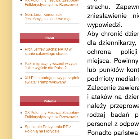
XX Polonijny Festiwal Zespołów
strachu. Zapew
Folklorystycznych w Rzeszowie
zniesławienie 
Gen. Leon Komornicki:
Jesteśmy jak dzieci we mgle
wypowiedzi.
Aby chronić dzien
Świat
dla dziennikarzy
ochrona polic
Prof. Jeffrey Sachs: NATO w
stanie cakowitego chaosu
miejsca. Powinny
Pakt migracyjny wszedł w życie.
lub punktów kon
Jakie wyjście dla Polski?
podmioty medialn
Xi i Putin budują nowy porządek
świata! Trump wykiwany
Zalecenie zawier
i ataków na dzien
Polonia
należy przeprow
rodzaj badań p
XX Polonijny Festiwal Zespołów
Folklorystycznych w Rzeszowie
personel z odpow
Spotkanie Prezydenta RP z
Ponadto państwa 
Polonią na Florydzie