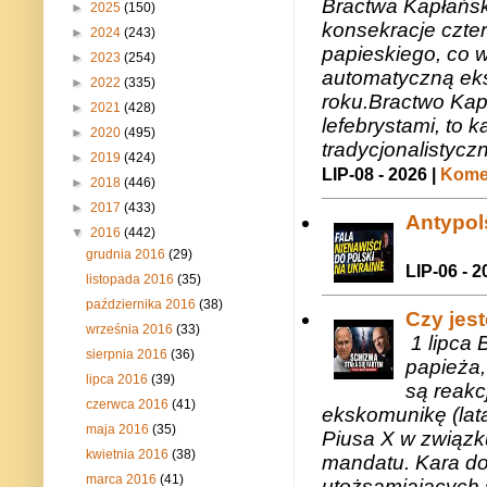
Bractwa Kapłańsk
►
2025
(150)
konsekracje czte
►
2024
(243)
papieskiego, co w
►
2023
(254)
automatyczną eks
►
2022
(335)
roku.Bractwo Ka
►
2021
(428)
lefebrystami, to
►
2020
(495)
tradycjonalistycz
►
2019
(424)
LIP-08 - 2026 |
Komen
►
2018
(446)
►
2017
(433)
Antypols
▼
2016
(442)
grudnia 2016
(29)
LIP-06 - 2
listopada 2016
(35)
października 2016
(38)
Czy jes
września 2016
(33)
1 lipca 
sierpnia 2016
(36)
papieża,
lipca 2016
(39)
są reakc
czerwca 2016
(41)
ekskomunikę (lat
maja 2016
(35)
Piusa X w związk
kwietnia 2016
(38)
mandatu. Kara do
marca 2016
(41)
utożsamiających 