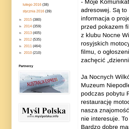
- Moje Komunikaty
lutego 2016
(38)
adresowej. Są to
stycznia 2016
(39)
informacja o proje
►
2015
(380)
przed pokazem fi
►
2014
(359)
►
2013
(405)
z klubu Nocne Wi
►
2012
(535)
rosyjskich motocy
►
2011
(464)
filmu, o ogłoszen
►
2010
(210)
zachęcić „dzienni
Partnerzy
Ja Nocnych Wilk
Muzeum Niepodleg
podczas pobytu R
restaurację moto
nasza znajomość s
nie interesuje. T
Bardzo dobre mam