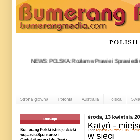
polish
NEWS: POLSKA: Rozłam w Prawie i Sprawiedliwości stał 
PO
Strona główna
Polonia
Australia
Polska
Świa
środa, 13 kwietnia 2
Donacje
Katyń - miejs
Bumerang Polski istnieje dzięki
Tagi:
Agnieszka Piwar
,
Film
,
Pamię
w sieci
wsparciu Sponsorów i
Czytelników portalu. Twoja