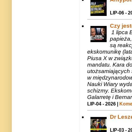
LIP-06 - 2
Czy jes
1 lipca 
papieża,
są reakc
ekskomunikę (lat
Piusa X w związk
mandatu. Kara do
utożsamiających 
w międzynarodow
Nauki Wiary wyda
schizmy. Ekskomu
Galarretę i Bernar
LIP-04 - 2026 |
Komen
Dr Lesze
LIP-03 - 2