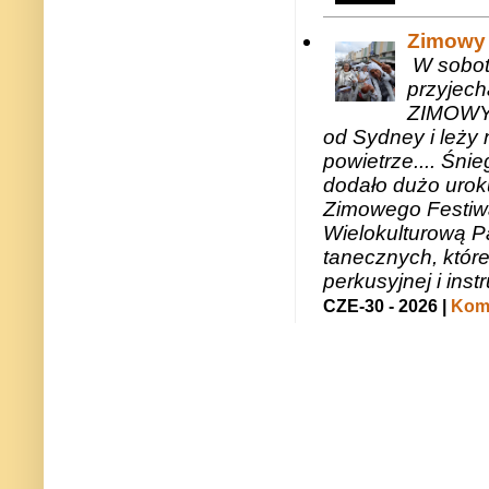
Zimowy 
W sobotę
przyjech
ZIMOWY 
od Sydney i leży 
powietrze.... Śni
dodało dużo uroku
Zimowego Festiwal
Wielokulturową P
tanecznych, któr
perkusyjnej i in
CZE-30 - 2026 |
Kome