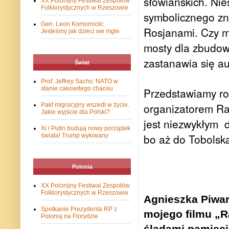
słowiańskich. Nie
XX Polonijny Festiwal Zespołów
Folklorystycznych w Rzeszowie
symbolicznego zn
Gen. Leon Komornicki:
Rosjanami. Czy mo
Jesteśmy jak dzieci we mgle
mosty dla zbudow
zastanawia się au
Świat
Prof. Jeffrey Sachs: NATO w
stanie cakowitego chaosu
Przedstawiamy ro
organizatorem Raj
Pakt migracyjny wszedł w życie.
Jakie wyjście dla Polski?
jest niezwykłym 
Xi i Putin budują nowy porządek
bo aż do Tobolska
świata! Trump wykiwany
Polonia
XX Polonijny Festiwal Zespołów
Folklorystycznych w Rzeszowie
Agnieszka Piwar
Spotkanie Prezydenta RP z
mojego filmu „R
Polonią na Florydzie
śladami pamięci”