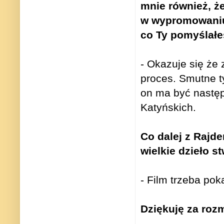
mnie również, ż
w wypromowaniu 
co Ty pomyślałeś
- Okazuje się że 
proces. Smutne t
on ma być następ
Katyńskich.
Co dalej z Rajd
wielkie dzieło s
- Film trzeba pok
Dziękuję za roz