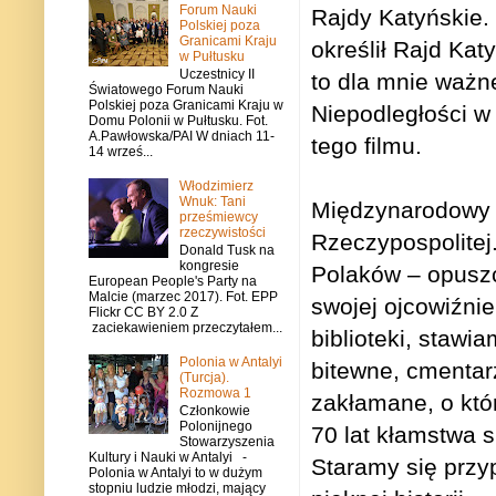
Forum Nauki
Rajdy Katyńskie.
Polskiej poza
Granicami Kraju
określił Rajd Ka
w Pułtusku
Uczestnicy II
to dla mnie ważn
Światowego Forum Nauki
Polskiej poza Granicami Kraju w
Niepodległości w
Domu Polonii w Pułtusku. Fot.
A.Pawłowska/PAI W dniach 11-
tego filmu.
14 wrześ...
Włodzimierz
Wnuk: Tani
Międzynarodowy M
prześmiewcy
rzeczywistości
Rzeczypospolitej
Donald Tusk na
kongresie
Polaków – opuszcz
European People's Party na
Malcie (marzec 2017). Fot. EPP
swojej ojcowiźni
Flickr CC BY 2.0 Z
zaciekawieniem przeczytałem...
biblioteki, staw
Polonia w Antalyi
bitewne, cmentar
(Turcja).
Rozmowa 1
zakłamane, o któr
Członkowie
Polonijnego
70 lat kłamstwa
Stowarzyszenia
Kultury i Nauki w Antalyi -
Staramy się przy
Polonia w Antalyi to w dużym
stopniu ludzie młodzi, mający