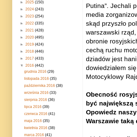
►
2025
(150)
Putina”. Jechali 
►
2024
(243)
media zorganizow
►
2023
(254)
skąd przyszło po
►
2022
(335)
►
2021
(428)
warszawski rząd, 
►
2020
(495)
obronie rosyjskic
►
2019
(424)
cechą ruchu mot
►
2018
(446)
dziadów jest hani
►
2017
(433)
▼
2016
(442)
dowiedziałem się 
grudnia 2016
(29)
Motocyklowy Rajd
listopada 2016
(35)
października 2016
(38)
września 2016
(33)
Obecność rosyjs
sierpnia 2016
(36)
być największą 
lipca 2016
(39)
Opowiedz naszym
czerwca 2016
(41)
Warszawie taką
maja 2016
(35)
kwietnia 2016
(38)
marca 2016
(41)