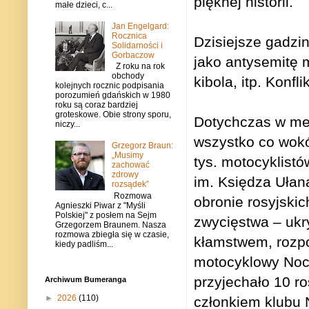
pięknej historii.
małe dzieci, c...
Jan Engelgard:
Rocznica
Dzisiejsze gadzi
Solidarności i
Gorbaczow
jako antysemitę 
Z roku na rok
obchody
kibola, itp. Konfli
kolejnych rocznic podpisania
porozumień gdańskich w 1980
roku są coraz bardziej
groteskowe. Obie strony sporu,
Dotychczas w med
niczy...
wszystko co wokó
Grzegorz Braun:
„Musimy
tys. motocyklist
zachować
zdrowy
im. Księdza Ułan
rozsądek”
Rozmowa
obronie rosyjskic
Agnieszki Piwar z "Myśli
Polskiej" z posłem na Sejm
zwycięstwa – ukry
Grzegorzem Braunem. Nasza
rozmowa zbiegła się w czasie,
kłamstwem, rozpo
kiedy padliśm...
motocyklowy Nocn
przyjechało 10 ro
Archiwum Bumeranga
►
2026
(110)
członkiem klubu 