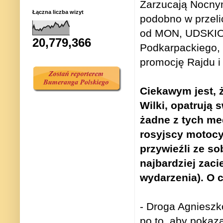
Zarzucają Nocnym
Łączna liczba wizyt
podobno w przelic
od MON, UDSKIOR
20,779,366
Podkarpackiego, p
promocję Rajdu i
Ciekawym jest, ż
Wilki, opatrują 
żadne z tych me
rosyjscy motocyk
przywieźli ze s
najbardziej zaci
wydarzenia). O 
- Droga Agnieszko
po to, aby pokaz