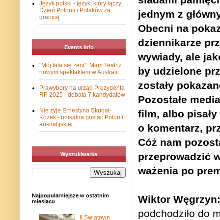
Język polski - język, który łączy.
Dzień Polonii i Polaków za
jednym z główn
granicą
Obecni na pokazi
dziennikarze pr
Events Info
wywiady, ale jako
"Mój tata się żeni". Mam Teatr z
by udzielone pr
nowym spektaklem w Australii
zostały pokazan
Prawybory na urząd Prezydenta
RP 2025 - debata 7 kandydatów
Pozostałe media
Nie żyje Ernestyna Skurjat-
film, albo pisał
Kozek - unikalna postać Polonii
australijskiej
o komentarz, pr
Cóż nam pozostaj
przeprowadzić w
Wyszukiwarka
ważenia po pre
Najpopularniejsze w ostatnim
Wiktor Węgrzyn
miesiącu
podchodziło do m
II Światowe