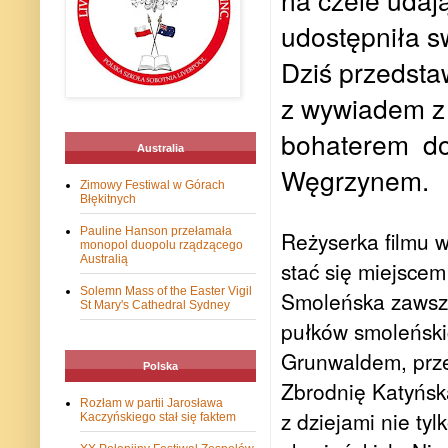
udostępniła sw
Dziś przedst
z wywiadem z
bohaterem do
Australia
Węgrzynem.
Zimowy Festiwal w Górach
Błękitnych
Pauline Hanson przełamała
Reżyserka filmu 
monopol duopolu rządzącego
Australią
stać się miejscem
Solemn Mass of the Easter Vigil
Smoleńska zawsze
St Mary's Cathedral Sydney
pułków smoleński
Grunwaldem, prz
Polska
Zbrodnię Katyńską
Rozłam w partii Jarosława
z dziejami nie ty
Kaczyńskiego stał się faktem