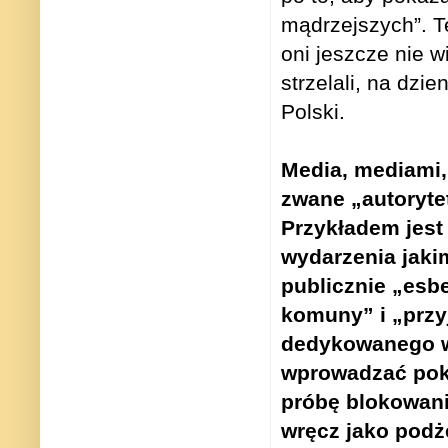
mądrzejszych”. T
oni jeszcze nie w
strzelali, na dzi
Polski.
Media, mediami, 
zwane „autoryte
Przykładem jest
wydarzenia jaki
publicznie „esb
komuny” i „przyj
dedykowanego ws
wprowadzać pokó
próbę blokowani
wręcz jako podż