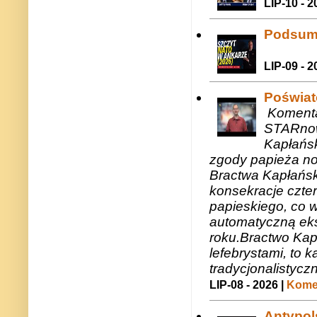
LIP-10 - 2
Podsum
LIP-09 - 2
Poświat
Komenta
STARnow
Kapłańsk
zgody papieża n
Bractwa Kapłańsk
konsekracje czte
papieskiego, co w
automatyczną eks
roku.Bractwo Ka
lefebrystami, to
tradycjonalistycz
LIP-08 - 2026 |
Komen
Antypols