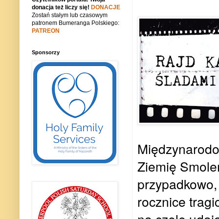
donacja też liczy się!
DONACJE
Zostań stałym lub czasowym
patronem Bumeranga Polskiego:
PATREON
Sponsorzy
Międzynarodo
Ziemię Smoleń
przypadkowo, 
rocznice trag
na czele udaj