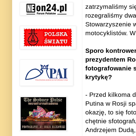
zatrzymaliśmy si
rozegraliśmy dwa
Stowarzyszenie w
motocyklistów. W
Sporo kontrower
prezydentem Ro
fotografowanie 
krytykę?
- Przed kilkoma 
Putina w Rosji sp
okazję, to się fo
chętnie sfotogra
Andrzejem Dudą, 