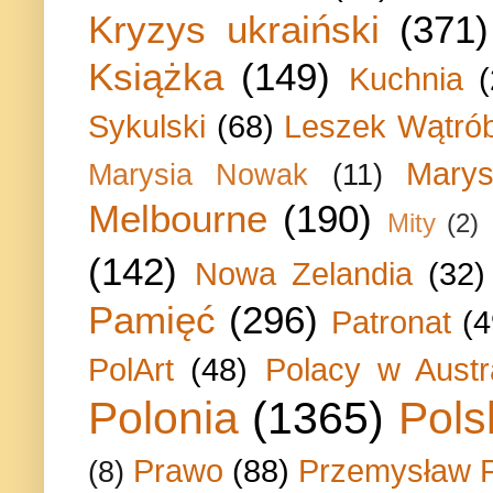
Kryzys ukraiński
(371)
Książka
(149)
Kuchnia
Sykulski
(68)
Leszek Wątrób
Marys
Marysia Nowak
(11)
Melbourne
(190)
Mity
(2)
(142)
Nowa Zelandia
(32)
Pamięć
(296)
Patronat
(4
PolArt
(48)
Polacy w Austra
Polonia
(1365)
Pols
Prawo
(88)
Przemysław P
(8)