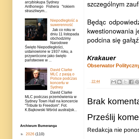
szczególnym zauf
arcybiskupa Sydney
Anthonego Fishera "rokiem
straszliwym...
Będąc odpowiedz
Niepodległość a
suwerenność
kwestionowania je
Jak co roku w
dniu 11 listopada
podcina się gałąź,
obchodzimy
Narodowe
Święto Niepodległości,
ustanowione w 1937 roku, a
przywrócone jako święto
Krakauer
państwowe w ...
Obserwator Polityczn
David Clarke
MLC z pasją o
Polsce podczas
.
22:44
koncertu w
Sydney
David Clarke
MLC podczas przemówienia w
Brak komenta
Sydney Town Hall na koncercie
"Tribute to Freedom". Fot.
K.Bajkowski Wśród australjsk...
Prześlij kome
Archiwum Bumeranga
Redakcja nie ponos
►
2026
(110)