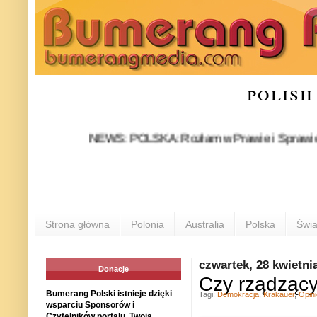
polish
NEWS: POLSKA: Rozłam w Prawie i Sprawiedliwości s
Strona główna
Polonia
Australia
Polska
Świa
czwartek, 28 kwietni
Donacje
Czy rządzący
Bumerang Polski istnieje dzięki
Tagi:
Demokracja
,
Krakauer
,
Opini
wsparciu Sponsorów i
Czytelników portalu. Twoja