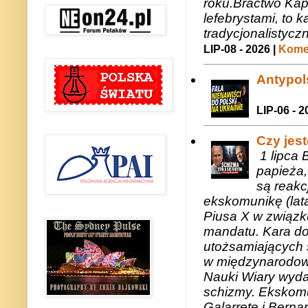
roku.Bractwo Ka
lefebrystami, to
tradycjonalistycz
LIP-08 - 2026 |
Komen
Antypols
LIP-06 - 2
Czy jes
1 lipca 
papieża,
są reakc
ekskomunikę (lat
Piusa X w związk
mandatu. Kara do
utożsamiających 
w międzynarodow
Nauki Wiary wyda
schizmy. Ekskomu
Galarretę i Bernar