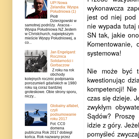
UP! Nowa
wykonawcza zapo
Zelandia: Wyspa
Południowa (1)
jest od niej po
Piotr
Dzierzgowski w
nie wypada tutaj
samotnej podróży. Aracoa -
Wyspa Południowa NZ Jestem
SN tak, jakie ono
w Christchurch, największym
mieście Wyspy Południowej, a
Komentowanie, d
co...
systemowa!
Jan Engelgard:
Rocznica
Solidarności i
Gorbaczow
Nie może być t
Z roku na rok
obchody
kwestionując dzi
kolejnych rocznic podpisania
porozumień gdańskich w 1980
kompetencji! Nie
roku są coraz bardziej
groteskowe. Obie strony sporu,
czas się dzieje. 
niczy...
zwykłym obywate
Globalny alfabet,
czyli
Sądów? Proszę s
podsumowanie
roku 2017
idzie z góry. Jeż
Fot. CC0
domena
pomyśleć zwyczaj
publiczna Rok 2017 dobiegł
końca. Rok nazwany przez