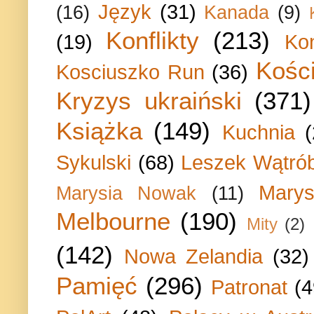
Język
(31)
(16)
Kanada
(9)
Konflikty
(213)
(19)
Ko
Kości
Kosciuszko Run
(36)
Kryzys ukraiński
(371)
Książka
(149)
Kuchnia
Sykulski
(68)
Leszek Wątrób
Marys
Marysia Nowak
(11)
Melbourne
(190)
Mity
(2)
(142)
Nowa Zelandia
(32)
Pamięć
(296)
Patronat
(4