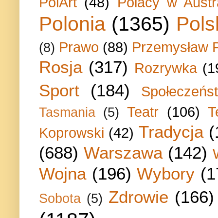
PolArt
(48)
Polacy w Austra
Polonia
(1365)
Pols
Prawo
(88)
Przemysław P
(8)
Rosja
(317)
Rozrywka
(1
Sport
(184)
Społeczeńs
Teatr
(106)
T
Tasmania
(5)
Tradycja
(
Koprowski
(42)
(688)
Warszawa
(142)
Wojna
(196)
Wybory
(1
Zdrowie
(166)
Sobota
(5)