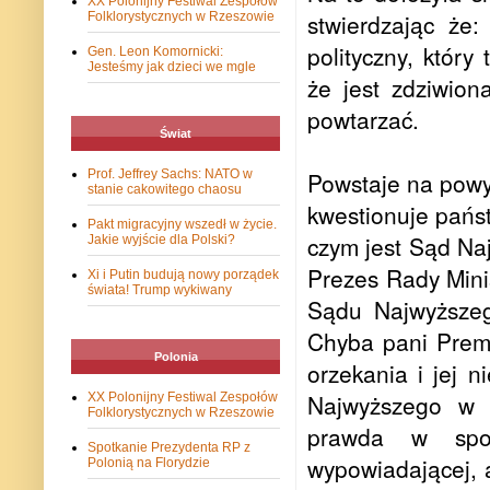
XX Polonijny Festiwal Zespołów
stwierdzając że
Folklorystycznych w Rzeszowie
polityczny, któr
Gen. Leon Komornicki:
Jesteśmy jak dzieci we mgle
że jest zdziwio
powtarzać.
Świat
Prof. Jeffrey Sachs: NATO w
Powstaje na powy
stanie cakowitego chaosu
kwestionuje pańs
Pakt migracyjny wszedł w życie.
czym jest Sąd Naj
Jakie wyjście dla Polski?
Prezes Rady Mini
Xi i Putin budują nowy porządek
świata! Trump wykiwany
Sądu Najwyższego
Chyba pani Premi
Polonia
orzekania i jej 
Najwyższego w s
XX Polonijny Festiwal Zespołów
Folklorystycznych w Rzeszowie
prawda w spos
Spotkanie Prezydenta RP z
wypowiadającej, 
Polonią na Florydzie