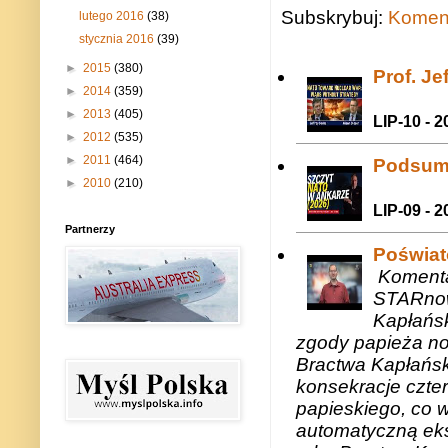
Subskrybuj:
Koment
lutego 2016
(38)
stycznia 2016
(39)
►
2015
(380)
Prof. J
►
2014
(359)
►
2013
(405)
LIP-10 - 2
►
2012
(535)
►
2011
(464)
Podsum
►
2010
(210)
LIP-09 - 2
Partnerzy
Poświat
Komenta
STARnow
Kapłańsk
zgody papieża n
Bractwa Kapłańsk
konsekracje czte
papieskiego, co w
automatyczną eks