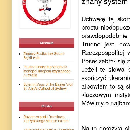
znany system 
Uchwałę tą skom
prostu niedopusz
prawdopodobnie 
Trudno jest, bo
Australia
Rzeczpospolitej
Zimowy Festiwal w Górach
Błękitnych
Poseł zebrał się 
Jeżeli te słowa
Pauline Hanson przełamała
monopol duopolu rządzącego
Australią
skończyć ukarani
albowiem to są s
Solemn Mass of the Easter Vigil
St Mary's Cathedral Sydney
kluczowym instyt
Mówimy o najbard
Polska
Rozłam w partii Jarosława
Kaczyńskiego stał się faktem
Na to dołożyła s