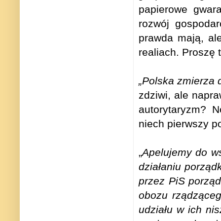
papierowe gwaran
rozwój gospodar
prawda mają, al
realiach. Proszę
„Polska zmierza d
zdziwi, ale napra
autorytaryzm? No
niech pierwszy p
„
Apelujemy do ws
działaniu porzą
przez PiS porzą
obozu rządząceg
udziału w ich ni