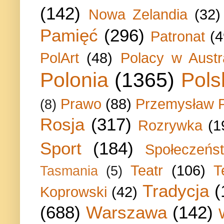
(142)
Nowa Zelandia
(32)
Pamięć
(296)
Patronat
(4
PolArt
(48)
Polacy w Austra
Polonia
(1365)
Pols
Prawo
(88)
Przemysław P
(8)
Rosja
(317)
Rozrywka
(1
Sport
(184)
Społeczeńs
Teatr
(106)
T
Tasmania
(5)
Tradycja
(
Koprowski
(42)
(688)
Warszawa
(142)