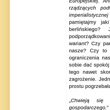
Europejskiej. A
rządzących pod
imperialistycznej
pamiętajmy jak
berlińskiego?
podporządkowani
wariant? Czy pa
nasze? Czy to 
ograniczenia na
sobie dać spokój 
tego nawet sko
zagrożenie. Jed
prostu pogrzebała
„
Chwieją się 
gospodarczego.
”