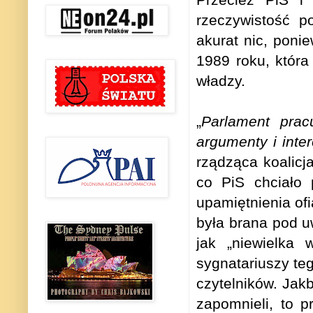
rzeczywistość p
akurat nic, ponie
1989 roku, która
władzy.
„
Parlament prac
argumenty i inte
rządząca koalicj
co PiS chciało 
upamiętnienia ofi
była brana pod u
jak „niewielka 
sygnatariuszy teg
czytelników. Jak
zapomnieli, to 