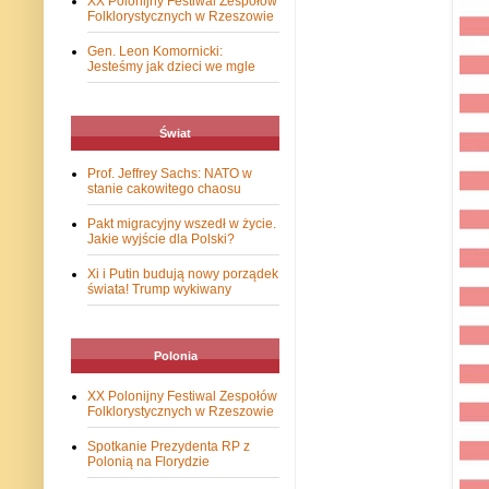
XX Polonijny Festiwal Zespołów
Folklorystycznych w Rzeszowie
Gen. Leon Komornicki:
Jesteśmy jak dzieci we mgle
Świat
Prof. Jeffrey Sachs: NATO w
stanie cakowitego chaosu
Pakt migracyjny wszedł w życie.
Jakie wyjście dla Polski?
Xi i Putin budują nowy porządek
świata! Trump wykiwany
Polonia
XX Polonijny Festiwal Zespołów
Folklorystycznych w Rzeszowie
Spotkanie Prezydenta RP z
Polonią na Florydzie