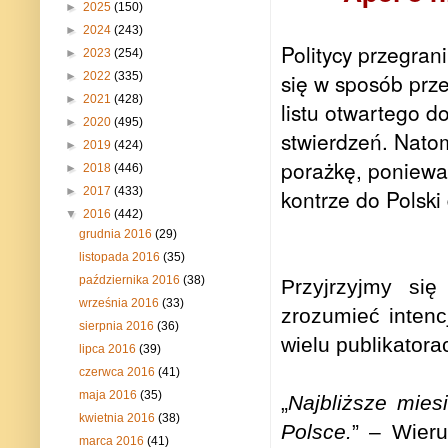
►
2025
(150)
►
2024
(243)
Politycy przegran
►
2023
(254)
się w sposób prze
►
2022
(335)
►
2021
(428)
listu otwartego d
►
2020
(495)
stwierdzeń. Nato
►
2019
(424)
porażkę, poniewa
►
2018
(446)
kontrze do Polsk
►
2017
(433)
▼
2016
(442)
grudnia 2016
(29)
listopada 2016
(35)
października 2016
(38)
Przyjrzyjmy się
września 2016
(33)
zrozumieć intenc
sierpnia 2016
(36)
wielu publikatora
lipca 2016
(39)
czerwca 2016
(41)
maja 2016
(35)
„
Najbliższe mies
kwietnia 2016
(38)
Polsce.
” – Wieru
marca 2016
(41)