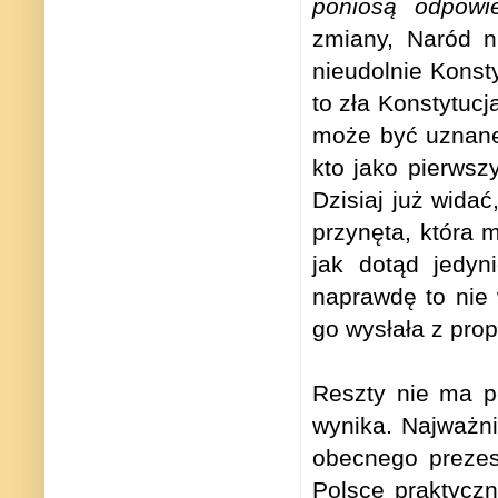
poniosą odpowie
zmiany, Naród ni
nieudolnie Konsty
to zła Konstytucj
może być uznane 
kto jako pierwsz
Dzisiaj już wida
przynęta, która 
jak dotąd jedyn
naprawdę to nie
go wysłała z prop
Reszty nie ma p
wynika. Najważni
obecnego prezes
Polsce praktycz