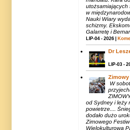
utożsamiających 
w międzynarodow
Nauki Wiary wyda
schizmy. Ekskomu
Galarretę i Bernar
LIP-04 - 2026 |
Komen
Dr Lesze
LIP-03 - 2
Zimowy 
W sobotę
przyjech
ZIMOWY 
od Sydney i leży 
powietrze.... Śni
dodało dużo uroku
Zimowego Festiwal
Wielokulturową P