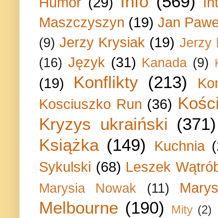
Info
(569)
Humor
(29)
In
Maszczyszyn
(19)
Jan Paweł
Jerzy Krysiak
(19)
(9)
Jerzy
Język
(31)
(16)
Kanada
(9)
Konflikty
(213)
(19)
Ko
Kości
Kosciuszko Run
(36)
Kryzys ukraiński
(371)
Książka
(149)
Kuchnia
Sykulski
(68)
Leszek Wątrób
Marys
Marysia Nowak
(11)
Melbourne
(190)
Mity
(2)