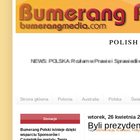
polish
NEWS: POLSKA: Rozłam w Prawie i Sprawiedliwości stał 
P
Strona główna
Polonia
Australia
Polska
Świa
wtorek, 26 kwietnia 
Donacje
Byli prezyde
Bumerang Polski istnieje dzięki
Tagi:
Demokracja
,
Krakauer
,
Polit
wsparciu Sponsorów i
Czytelników portalu. Twoja