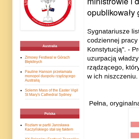
ministrowie i d
opublikowały 
Sygnatariusze lis
codziennej pracy
Australia
Konstytucją". - 
uzurpacją władzy
Zimowy Festiwal w Górach
Błękitnych
rządzącego, któr
Pauline Hanson przełamała
w ich niszczeniu.
monopol duopolu rządzącego
Australią
Solemn Mass of the Easter Vigil
St Mary's Cathedral Sydney
Pełna, oryginalna 
Polska
Rozłam w partii Jarosława
Kaczyńskiego stał się faktem