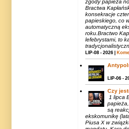
zgody papieża n
Bractwa Kapłańsk
konsekracje czte
papieskiego, co w
automatyczną eks
roku.Bractwo Ka
lefebrystami, to
tradycjonalistycz
LIP-08 - 2026 |
Komen
Antypols
LIP-06 - 2
Czy jes
1 lipca 
papieża,
są reakc
ekskomunikę (lat
Piusa X w związk
mandatu. Kara do