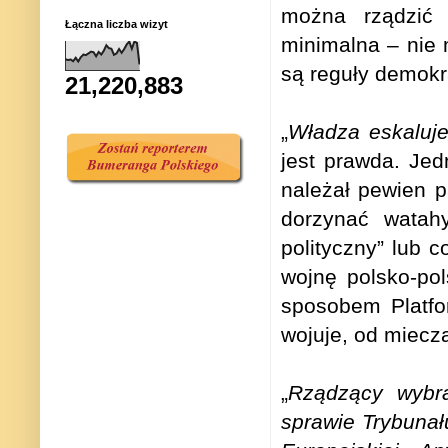
można rządzić 
Łączna liczba wizyt
minimalna – nie m
są reguły demokra
21,220,883
„
Władza eskaluje 
jest prawda. Jed
należał pewien p
dorzynać watah
polityczny” lub 
wojnę polsko-po
sposobem Platfo
wojuje, od miecz
„
Rządzący wybra
sprawie Trybunał