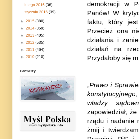
demokracji w P
lutego 2016
(38)
Panów! W krytyc
stycznia 2016
(39)
faktu, który je
►
2015
(380)
►
2014
(359)
Przecież ona ni
►
2013
(405)
działania i zan
►
2012
(535)
działań na rzec
►
2011
(464)
Przydałoby się m
►
2010
(210)
Partnerzy
„
Prawo i Sprawie
konstytucyjnego,
władzy sądowni
zapowiedział, że
rządu i nadanie 
żmij i twierdzam
Przecież PiS i