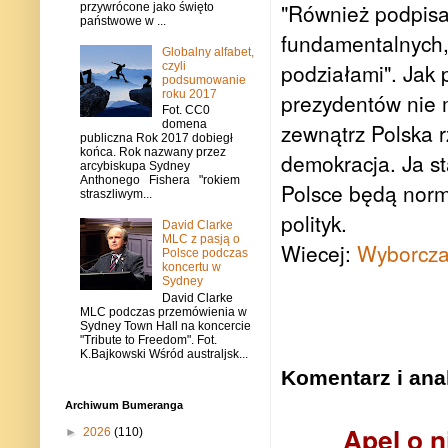
"Również podpisa
przywrócone jako święto
państwowe w ...
fundamentalnych,
Globalny alfabet,
podziałami". Jak 
czyli
podsumowanie
roku 2017
prezydentów nie 
Fot. CC0
domena
zewnątrz Polska r
publiczna Rok 2017 dobiegł
końca. Rok nazwany przez
demokracja. Ja st
arcybiskupa Sydney
Anthonego Fishera "rokiem
Polsce będą norm
straszliwym...
polityk.
David Clarke
MLC z pasją o
Wiecej:
Wyborcza
Polsce podczas
koncertu w
Sydney
David Clarke
MLC podczas przemówienia w
Sydney Town Hall na koncercie
"Tribute to Freedom". Fot.
K.Bajkowski Wśród australjsk...
Komentarz i anal
Archiwum Bumeranga
Apel o 
►
2026
(110)