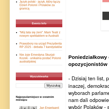
Język polski - język, który łączy.
Dzień Polonii i Polaków za
granicą
Events Info
"Mój tata się żeni". Mam Teatr z
nowym spektaklem w Australii
Prawybory na urząd Prezydenta
RP 2025 - debata 7 kandydatów
Nie żyje Ernestyna Skurjat-
Poniedziałkowy o
Kozek - unikalna postać Polonii
australijskiej
opozycjonistów 
Dzisiaj ten list,
Wyszukiwarka
-
inaczej, demokrac
wyborach parlame
Najpopularniejsze w ostatnim
nam dali odpowie
miesiącu
wybór Polaków - 
Jan Engelgard: