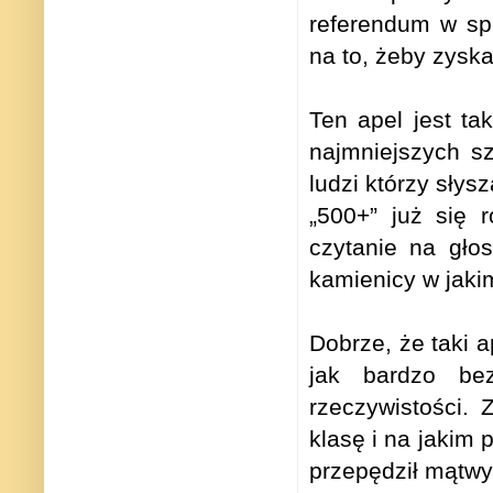
referendum w sp
na to, żeby zyska
Ten apel jest ta
najmniejszych s
ludzi którzy sły
„500+” już się 
czytanie na gło
kamienicy w jak
Dobrze, że taki 
jak bardzo bez
rzeczywistości.
klasę i na jakim 
przepędził mątwy