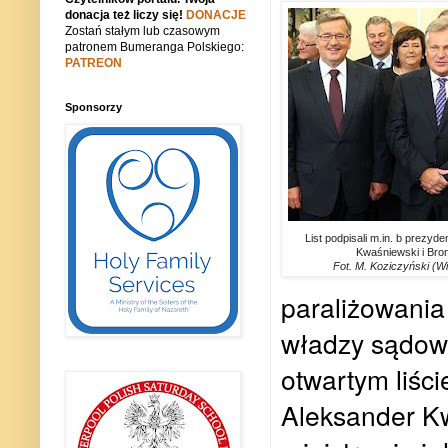
donacja też liczy się!
DONACJE
Zostań stałym lub czasowym
patronem Bumeranga Polskiego:
PATREON
Sponsorzy
List podpisali m.in. b prezyd
Kwaśniewski i Bro
Fot. M. Koziczyński (W
paraliżowania
władzy sądow
otwartym liśc
Aleksander Kw