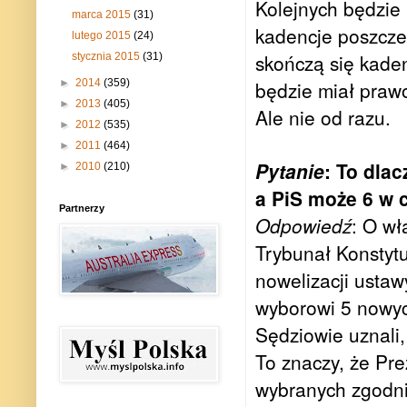
Kolejnych będzie
marca 2015
(31)
kadencje poszcze
lutego 2015
(24)
skończą się kaden
stycznia 2015
(31)
►
2014
(359)
będzie miał praw
►
2013
(405)
Ale nie od razu.
►
2012
(535)
►
2011
(464)
Pytanie
: To dla
►
2010
(210)
a PiS może 6 w c
Partnerzy
Odpowiedź
: O wł
Trybunał Konstyt
nowelizacji ustaw
wyborowi 5 nowyc
Sędziowie uznali
To znaczy, że Pre
wybranych zgodni