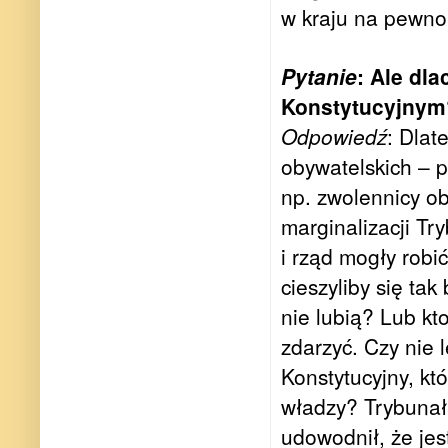
w kraju na pewno
Pytanie
: Ale dl
Konstytucyjnym?
Odpowiedź
: Dlat
obywatelskich – p
np. zwolennicy obe
marginalizacji T
i rząd mogły robi
cieszyliby się ta
nie lubią? Lub kto
zdarzyć. Czy nie 
Konstytucyjny, k
władzy? Trybunał
udowodnił, że jes