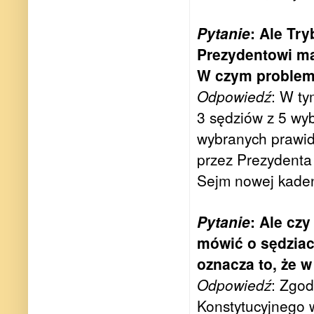
Pytanie
: Ale Try
Prezydentowi ma 
W czym proble
Odpowiedź
: W ty
3 sędziów z 5 wyb
wybranych prawid
przez Prezydenta 
Sejm nowej kadenc
Pytanie
: Ale cz
mówić o sędziach
oznacza to, że w
Odpowiedź
: Zgod
Konstytucyjnego 