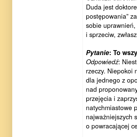
Duda jest doktor
postępowania” za
sobie uprawnień, 
i sprzeciw, zwłas
Pytanie
: To wsz
Odpowiedź
: Nies
rzeczy. Niepokoi
dla jednego z op
nad proponowanymi
przejęcia i zaprz
natychmiastowe p
najważniejszych 
o powracającej ce