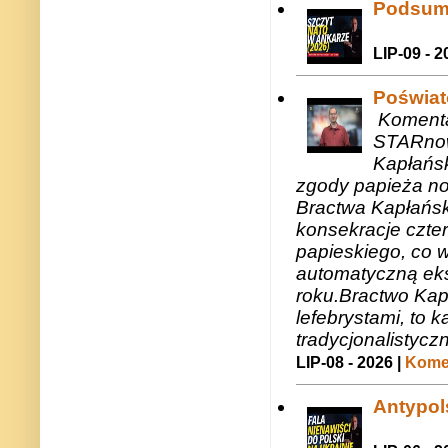
Podsum
LIP-09 - 2
Poświat
Komenta
STARnow
Kapłańsk
zgody papieża n
Bractwa Kapłańsk
konsekracje czte
papieskiego, co w
automatyczną eks
roku.Bractwo Ka
lefebrystami, to
tradycjonalistycz
LIP-08 - 2026 |
Komen
Antypols