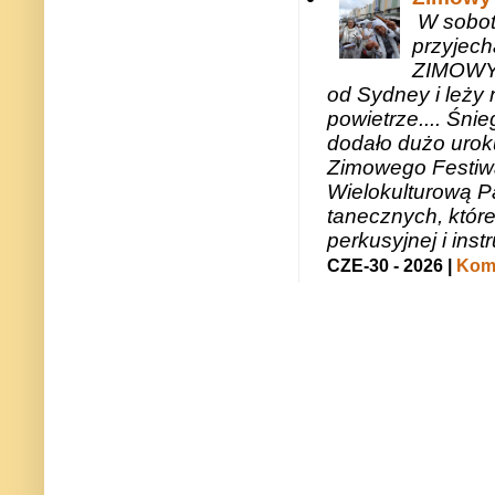
W sobotę
przyjech
ZIMOWY 
od Sydney i leży 
powietrze.... Śni
dodało dużo uroku
Zimowego Festiwal
Wielokulturową P
tanecznych, któr
perkusyjnej i in
CZE-30 - 2026 |
Kome