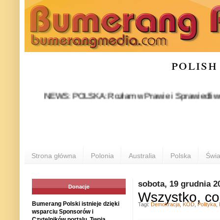
polish
NEWS: POLSKA: Rozłam w Prawie i Sprawiedliwości stał si
POL
Strona główna
Polonia
Australia
Polska
Świa
sobota, 19 grudnia 2
Donacje
Wszystko, co
Bumerang Polski istnieje dzięki
Tagi:
Demokracja
,
KOD
,
Polityka
,
wsparciu Sponsorów i
Czytelników portalu. Twoja