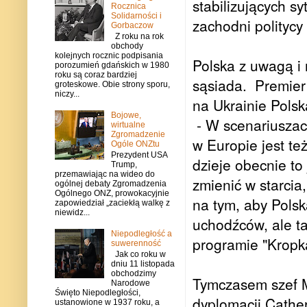
stabilizujących sy
Rocznica
Solidarności i
zachodni polityc
Gorbaczow
Z roku na rok
obchody
kolejnych rocznic podpisania
Polska z uwagą i
porozumień gdańskich w 1980
roku są coraz bardziej
sąsiada. Premier 
groteskowe. Obie strony sporu,
niczy...
na Ukrainie Polsk
Bojowe,
- W scenariuszac
wirtualne
Zgromadzenie
w Europie jest te
Ogóle ONZtu
Prezydent USA
dzieje obecnie to 
Trump,
przemawiając na wideo do
zmienić w starcia
ogólnej debaty Zgromadzenia
Ogólnego ONZ, prowokacyjnie
na tym, aby Polska
zapowiedział „zaciekłą walkę z
niewidz...
uchodźców, ale ta
Niepodległość a
programie "Kropk
suwerenność
Jak co roku w
dniu 11 listopada
obchodzimy
Tymczasem szef M
Narodowe
Święto Niepodległości,
dyplomacji Cather
ustanowione w 1937 roku, a