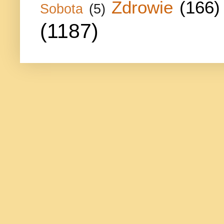
Zdrowie
(166)
Sobota
(5)
(1187)