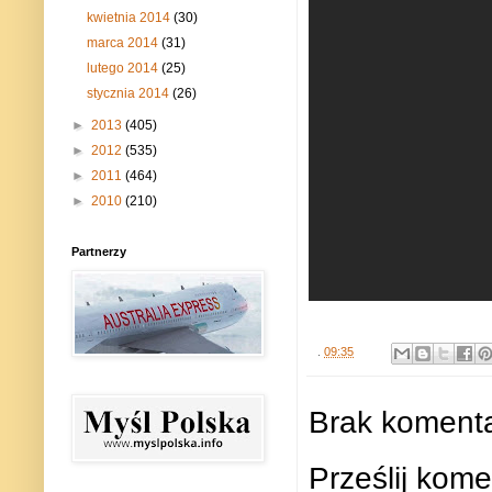
kwietnia 2014
(30)
marca 2014
(31)
lutego 2014
(25)
stycznia 2014
(26)
►
2013
(405)
►
2012
(535)
►
2011
(464)
►
2010
(210)
Partnerzy
.
09:35
Brak komenta
Prześlij kome