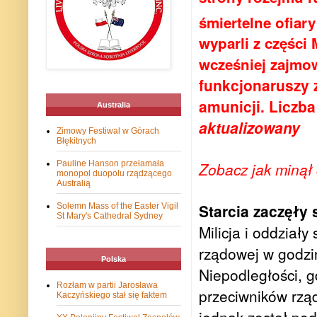
śmiertelne ofiary
wyparli z części
wcześniej zajmo
funkcjonaruszy z
amunicji. Liczb
Australia
aktualizowany
Zimowy Festiwal w Górach
Błękitnych
Pauline Hanson przełamała
Zobacz jak minął
monopol duopolu rządzącego
Australią
Starcia zaczęły 
Solemn Mass of the Easter Vigil
St Mary's Cathedral Sydney
Milicja i oddziały
rządowej w godzi
Polska
Niepodległości, g
Rozłam w partii Jarosława
przeciwników rzą
Kaczyńskiego stał się faktem