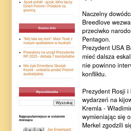
Język polski - język, który łączy.
Dzień Polonii i Polaków za
granicą
Naczelny dowódca
Breedlove wezwał 
przeciwko narodo
Events Info
Pentagon.
"Mój tata się żeni". Mam Teatr z
nowym spektaklem w Australii
Prezydent USA Ba
Prawybory na urząd Prezydenta
mieć dalsza eskal
RP 2025 - debata 7 kandydatów
nie powinno inte
Nie żyje Ernestyna Skurjat-
Kozek - unikalna postać Polonii
konfliktu.
australijskiej
Prezydent Rosji i
Wyszukiwarka
wydarzeń na kijo
Kremla - Władimir
wymieniając się op
Najpopularniejsze w ostatnim
miesiącu
Merkel zgodzili s
Jan Engelgard: