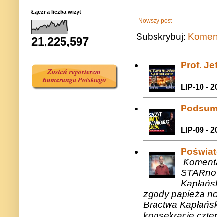
Łączna liczba wizyt
Nowszy post
Subskrybuj:
Koment
21,225,597
Prof. J
LIP-10 - 2
Podsum
LIP-09 - 2
Poświat
Komenta
STARnow
Kapłańsk
zgody papieża n
Bractwa Kapłańsk
konsekracje czte