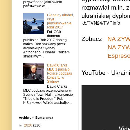
przywrócone jako święto
rozmawiał m.in. 
państwowe w ...
ukraińskiej dyplom
Globalny alfabet,
czyli
kb/TVN24/TVPInfo
podsumowanie
roku 2017
Fot. CC0
domena
Zobacz:
NA ŻYWO
publiczna Rok 2017 dobiegł
końca. Rok nazwany przez
NA ZYW
arcybiskupa Sydney
Anthonego Fishera "rokiem
Espreso
straszliwym...
David Clarke
MLC z pasją o
YouTube - Ukrain
Polsce podczas
koncertu w
Sydney
David Clarke
MLC podczas przemówienia w
Sydney Town Hall na koncercie
"Tribute to Freedom". Fot.
K.Bajkowski Wśród australjsk...
Archiwum Bumeranga
►
2026
(110)