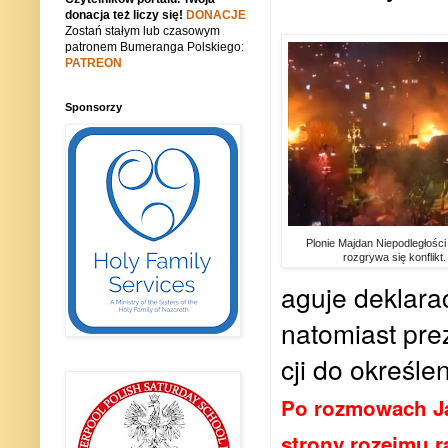
donacja też liczy się!
DONACJE
Zostań stałym lub czasowym
patronem Bumeranga Polskiego:
PATREON
Sponsorzy
Plonie Majdan Niepodległości 
rozgrywa się konflikt
agu­je de­kla­ra
na­to­miast pre­
cji do okre­śle­
Po rozmowach Ja
strony rozejmu 