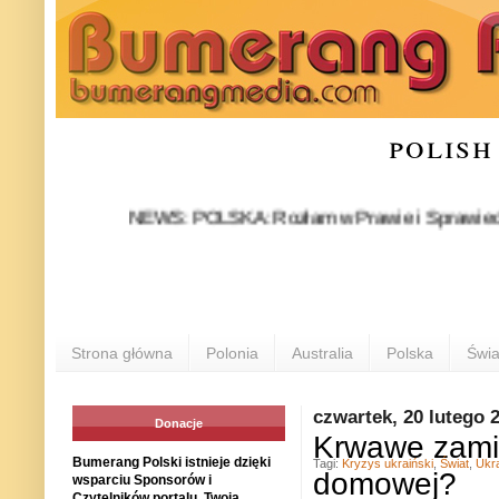
polish
NEWS: POLSKA: Rozłam w Prawie i Sprawiedliwości st
Strona główna
Polonia
Australia
Polska
Świa
czwartek, 20 lutego 
Donacje
Krwawe zamie
Bumerang Polski istnieje dzięki
Tagi:
Kryzys ukraiński
,
Świat
,
Ukr
domowej?
wsparciu Sponsorów i
Czytelników portalu. Twoja