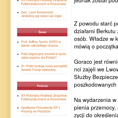
jednak został po
XX Polonijny Festiwal Zespołów
Folklorystycznych w Rzeszowie
Gen. Leon Komornicki:
Jesteśmy jak dzieci we mgle
Z po­wo­du starć po­
dzia­ła­mi Ber­ku­t
Świat
osób. Wła­dze w ka
Prof. Jeffrey Sachs: NATO w
mówią o po­cząt­k
stanie cakowitego chaosu
Pakt migracyjny wszedł w życie.
Jakie wyjście dla Polski?
Goraco jest równ
Xi i Putin budują nowy porządek
nci zajęli we Lwo
świata! Trump wykiwany
Służby Bezpieczeń
poszkodowanych 
Polonia
XX Polonijny Festiwal Zespołów
Na wy­da­rze­nia w K
Folklorystycznych w Rzeszowie
pie­nia prze­mo­cy, 
Spotkanie Prezydenta RP z
Polonią na Florydzie
zy­cji do okre­śle­n