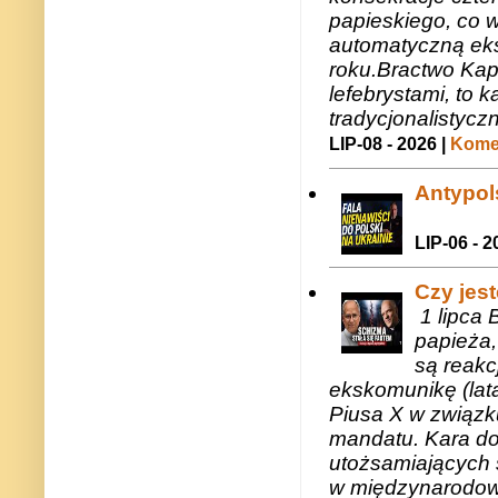
papieskiego, co w
automatyczną eks
roku.Bractwo Ka
lefebrystami, to
tradycjonalistycz
LIP-08 - 2026 |
Komen
Antypols
LIP-06 - 2
Czy jes
1 lipca 
papieża,
są reakc
ekskomunikę (lat
Piusa X w związk
mandatu. Kara do
utożsamiających 
w międzynarodow