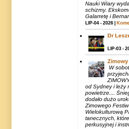
Nauki Wiary wyda
schizmy. Ekskomu
Galarretę i Bernar
LIP-04 - 2026 |
Komen
Dr Lesze
LIP-03 - 2
Zimowy 
W sobotę
przyjech
ZIMOWY 
od Sydney i leży 
powietrze.... Śni
dodało dużo uroku
Zimowego Festiwal
Wielokulturową P
tanecznych, któr
perkusyjnej i in