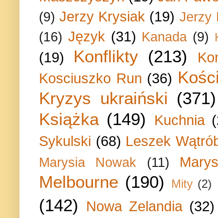
Jerzy Krysiak
(19)
(9)
Jerzy
Język
(31)
(16)
Kanada
(9)
Konflikty
(213)
(19)
Ko
Kości
Kosciuszko Run
(36)
Kryzys ukraiński
(371)
Książka
(149)
Kuchnia
Sykulski
(68)
Leszek Wątrób
Marys
Marysia Nowak
(11)
Melbourne
(190)
Mity
(2)
(142)
Nowa Zelandia
(32)