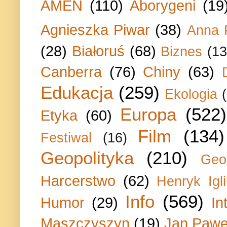
AMEN
(110)
Aborygeni
(19
Agnieszka Piwar
(38)
Anna 
(28)
Białoruś
(68)
Biznes
(13
Canberra
(76)
Chiny
(63)
Edukacja
(259)
Ekologia
Europa
(522)
Etyka
(60)
Film
(134)
Festiwal
(16)
Geopolityka
(210)
Geo
Harcerstwo
(62)
Henryk Igli
Info
(569)
Humor
(29)
In
Maszczyszyn
(19)
Jan Paweł