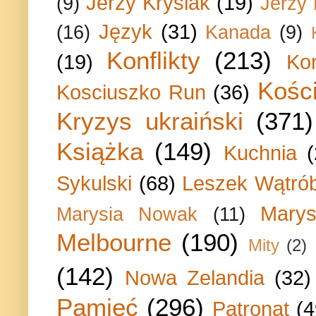
Jerzy Krysiak
(19)
(9)
Jerzy
Język
(31)
(16)
Kanada
(9)
Konflikty
(213)
(19)
Ko
Kości
Kosciuszko Run
(36)
Kryzys ukraiński
(371)
Książka
(149)
Kuchnia
Sykulski
(68)
Leszek Wątrób
Marys
Marysia Nowak
(11)
Melbourne
(190)
Mity
(2)
(142)
Nowa Zelandia
(32)
Pamięć
(296)
Patronat
(4