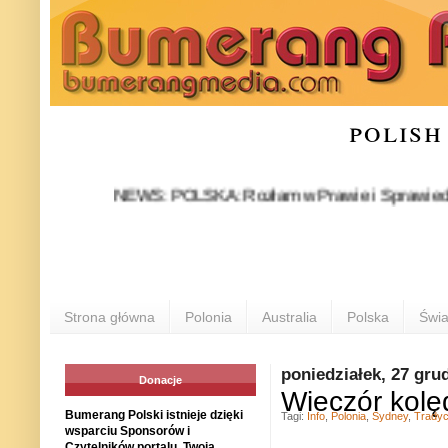
polish
NEWS: POLSKA: Rozłam w Prawie i Sprawiedliwości st
Strona główna
Polonia
Australia
Polska
Świa
poniedziałek, 27 gru
Donacje
Wieczór kol
Bumerang Polski istnieje dzięki
Tagi:
Info
,
Polonia
,
Sydney
,
Tradyc
wsparciu Sponsorów i
Czytelników portalu. Twoja