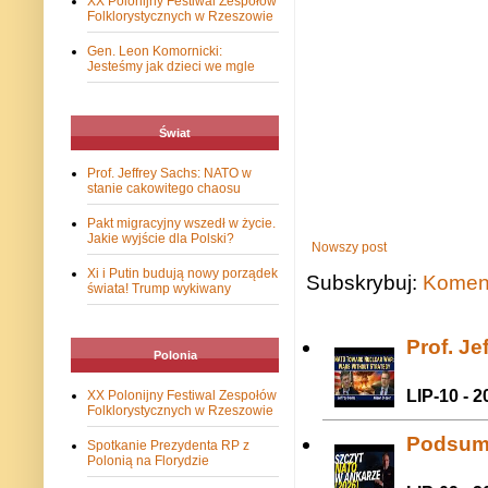
XX Polonijny Festiwal Zespołów
Folklorystycznych w Rzeszowie
Gen. Leon Komornicki:
Jesteśmy jak dzieci we mgle
Świat
Prof. Jeffrey Sachs: NATO w
stanie cakowitego chaosu
Pakt migracyjny wszedł w życie.
Jakie wyjście dla Polski?
Nowszy post
Xi i Putin budują nowy porządek
Subskrybuj:
Koment
świata! Trump wykiwany
Prof. J
Polonia
LIP-10 - 2
XX Polonijny Festiwal Zespołów
Folklorystycznych w Rzeszowie
Podsum
Spotkanie Prezydenta RP z
Polonią na Florydzie