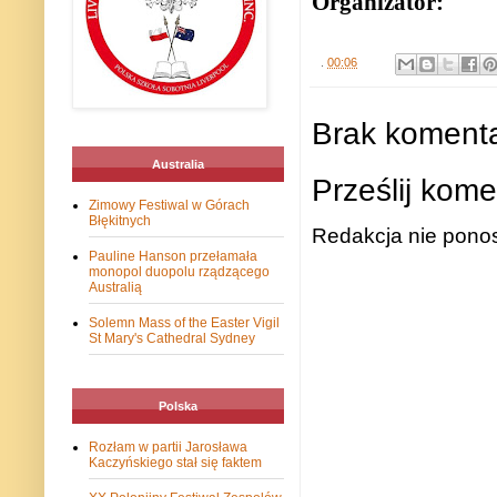
Organizator:
.
00:06
Brak komenta
Australia
Prześlij kome
Zimowy Festiwal w Górach
Błękitnych
Redakcja nie ponos
Pauline Hanson przełamała
monopol duopolu rządzącego
Australią
Solemn Mass of the Easter Vigil
St Mary's Cathedral Sydney
Polska
Rozłam w partii Jarosława
Kaczyńskiego stał się faktem