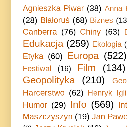
Agnieszka Piwar
(38)
Anna 
(28)
Białoruś
(68)
Biznes
(13
Canberra
(76)
Chiny
(63)
Edukacja
(259)
Ekologia
Europa
(522)
Etyka
(60)
Film
(134)
Festiwal
(16)
Geopolityka
(210)
Geo
Harcerstwo
(62)
Henryk Igli
Info
(569)
Humor
(29)
In
Maszczyszyn
(19)
Jan Paweł