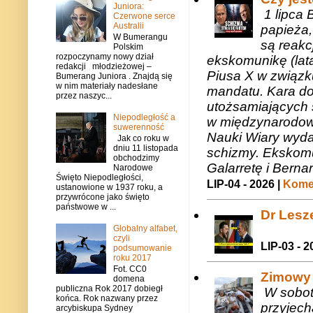
Juniora:
1 lipca 
Czerwone serce
Australii
papieża,
W Bumerangu
są reakc
Polskim
rozpoczynamy nowy dział
ekskomunikę (lat
redakcji młodzieżowej –
Piusa X w związk
Bumerang Juniora . Znajdą się
w nim materiały nadesłane
mandatu. Kara do
przez naszyc...
utożsamiających 
Niepodległość a
w międzynarodow
suwerenność
Nauki Wiary wyda
Jak co roku w
dniu 11 listopada
schizmy. Ekskomu
obchodzimy
Galarretę i Bernar
Narodowe
Święto Niepodległości,
LIP-04 - 2026 |
Komen
ustanowione w 1937 roku, a
przywrócone jako święto
państwowe w ...
Dr Lesze
Globalny alfabet,
czyli
LIP-03 - 2
podsumowanie
roku 2017
Fot. CC0
Zimowy 
domena
publiczna Rok 2017 dobiegł
W sobotę
końca. Rok nazwany przez
przyjech
arcybiskupa Sydney