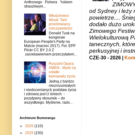
Anthonego Fishera "rokiem
ZIMOWY 
straszliwym...
od Sydney i leży 
Włodzimierz
powietrze.... Śni
Wnuk: Tani
dodało dużo uroku
prześmiewcy
rzeczywistości
Zimowego Festiwal
Donald Tusk na
Wielokulturową P
kongresie
European People's Party na
tanecznych, któr
Malcie (marzec 2017). Fot. EPP
perkusyjnej i in
Flickr CC BY 2.0 Z
zaciekawieniem przeczytałem...
CZE-30 - 2026 |
Kome
Ryszard Opara:
AMEN - Myśli na
ostatki
karnawału życia
Jedną z bardzo
niezrozumiałych
i niedocenianych podstaw życia
i zdrowia jest U śmiech -
pozytywny stosunek – do
wszystkiego. Myślenie, rado...
Archiwum Bumeranga
►
2026
(110)
►
2025
(150)