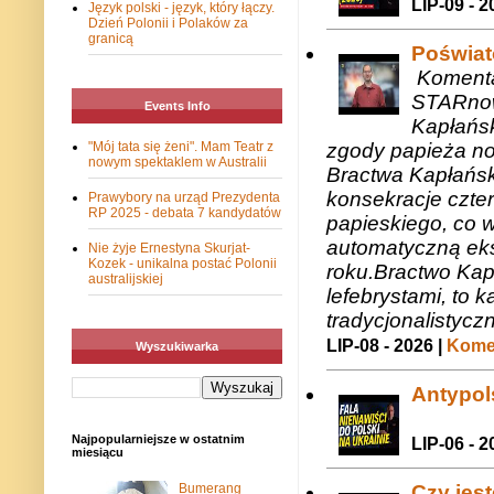
LIP-09 - 2
Język polski - język, który łączy.
Dzień Polonii i Polaków za
granicą
Poświat
Komenta
STARnow
Events Info
Kapłańsk
zgody papieża n
"Mój tata się żeni". Mam Teatr z
nowym spektaklem w Australii
Bractwa Kapłańsk
konsekracje czte
Prawybory na urząd Prezydenta
RP 2025 - debata 7 kandydatów
papieskiego, co w
automatyczną eks
Nie żyje Ernestyna Skurjat-
Kozek - unikalna postać Polonii
roku.Bractwo Ka
australijskiej
lefebrystami, to
tradycjonalistycz
LIP-08 - 2026 |
Komen
Wyszukiwarka
Antypols
Najpopularniejsze w ostatnim
LIP-06 - 2
miesiącu
Bumerang
Czy jes