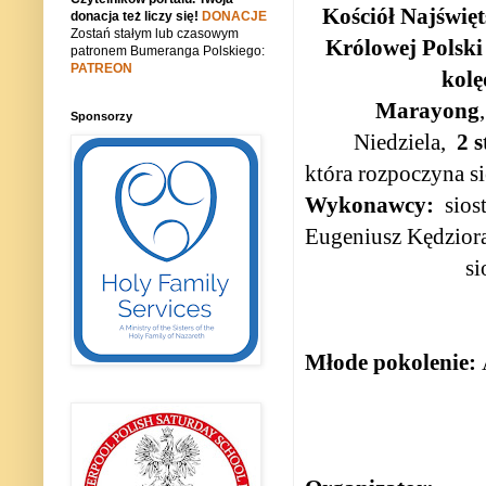
Kościół Najświę
donacja też liczy się!
DONACJE
Zostań stałym lub czasowym
Królowej Polski
patronem Bumeranga Polskiego:
PATREON
kolę
Marayong
Sponsorzy
Niedziela,
2 s
która rozpoczyna
s
Wykonawcy:
sios
Eugeniusz Kędzior
si
Młode pokolenie: