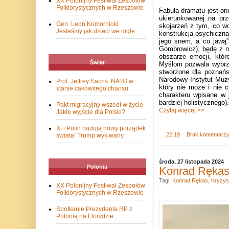
XX Polonijny Festiwal Zespołów
Folklorystycznych w Rzeszowie
Fabuła dramatu jest on
ukierunkowanej na prz
Gen. Leon Komornicki:
skojarzeń z tym, co wo
Jesteśmy jak dzieci we mgle
konstrukcja psychiczna
jego snem, a co jawą”
Gombrowicz), będę z n
obszarze emocji, któr
Świat
Myślom pozwala wybrz
stworzone dla poznańs
Narodowy Instytut Muz
Prof. Jeffrey Sachs: NATO w
który nie może i nie 
stanie cakowitego chaosu
charakteru wpisane w 
bardziej holistycznego).
Pakt migracyjny wszedł w życie.
Czytaj więcej >>
Jakie wyjście dla Polski?
Xi i Putin budują nowy porządek
.
22:19
Brak komentarz
świata! Trump wykiwany
środa, 27 listopada 2024
Polonia
Konrad Rękas:
Tagi:
Konrad Rękas
,
Kryzys
XX Polonijny Festiwal Zespołów
Folklorystycznych w Rzeszowie
Spotkanie Prezydenta RP z
Polonią na Florydzie