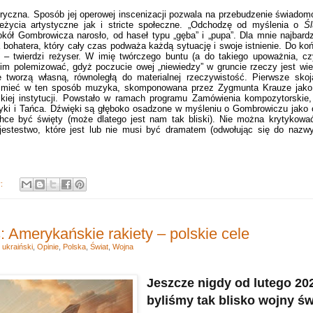
iryczna. Sposób jej operowej inscenizacji pozwala na przebudzenie świadomo
eżycia artystyczne jak i stricte społeczne. „Odchodzę od myślenia o
Śl
kół Gombrowicza narosło, od haseł typu „gęba” i „pupa”. Dla mnie najbardzie
 bohatera, który cały czas podważa każdą sytuację i swoje istnienie. Do koń
 – twierdzi reżyser. W imię twórczego buntu (a do takiego upoważnia, c
im polemizować, gdyż poczucie owej „niewiedzy” w gruncie rzeczy jest wie
e tworzą własną, równoległą do materialnej rzeczywistość. Pierwsze skoj
mieć w ten sposób muzyka, skomponowana przez Zygmunta Krauze jako j
kiej instytucji. Powstało w ramach programu Zamówienia kompozytorskie,
yki i Tańca. Dźwięki są głęboko osadzone w myśleniu o Gombrowiczu jako o
chce być święty (może dlatego jest nam tak bliski). Nie można krytykowa
jestestwo, które jest lub nie musi być dramatem (odwołując się do nazwy
y:
 Amerykańskie rakiety – polskie cele
 ukraiński
,
Opinie
,
Polska
,
Świat
,
Wojna
Jeszcze nigdy od lutego 20
byliśmy tak blisko wojny św