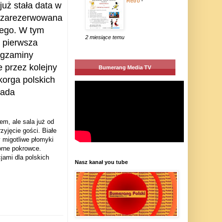
Retro
-
już stała data w
, zarezerwowana
iego. W tym
2 miesiące temu
– pierwsza
Egzaminy
e przez kolejny
Bumerang Media TV
lkorga polskich
lada
em, ale sala już od
yjęcie gości. Białe
 migotliwe płomyki
orne pokrowce.
jami dla polskich
Nasz kanał you tube