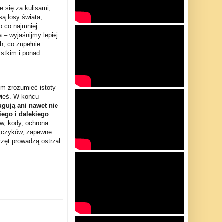
e się za kulisami,
ą losy świata,
o co najmniej
 – wyjaśnijmy lepiej
h, co zupełnie
stkim i ponad
om zrozumieć istoty
wieś. W końcu
ugują ani nawet nie
ego i dalekiego
ów, kody, ochrona
yjczyków, zapewne
rzęt prowadzą ostrzał