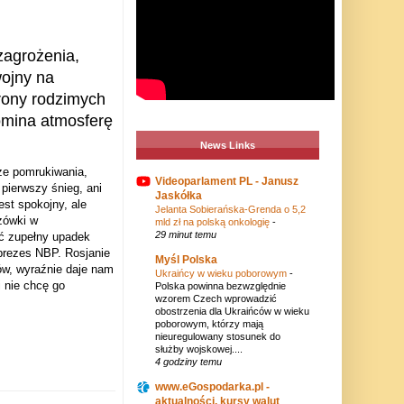
zagrożenia,
wojny na
rony rodzimych
omina atmosferę
News Links
ze pomrukiwania,
Videoparlament PL - Janusz
 pierwszy śnieg, ani
Jaskółka
st spokojny, ale
Jelanta Sobierańska-Grenda o 5,2
zówki w
mld zł na polską onkologię
-
29 minut temu
yć zupełny upadek
prezes NBP. Rosjanie
Myśl Polska
ów, wyraźnie daje nam
Ukraińcy w wieku poborowym
-
 nie chcę go
Polska powinna bezwzględnie
wzorem Czech wprowadzić
obostrzenia dla Ukraińców w wieku
poborowym, którzy mają
nieuregulowany stosunek do
służby wojskowej....
4 godziny temu
www.eGospodarka.pl -
aktualności, kursy walut