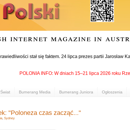
sh internet magazine in aust
ści stał się faktem. 24 lipca prezes partii Jarosław Kaczyńsk
POLONIA INFO: W dniach 15–21 lipca 2026 roku Rzeszów po
Świat
Bumerang Media
Bumerang Juniora
Ogłoszenia
k: "Poloneza czas zacząć..."
ia
,
Sydney