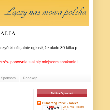
ralia
i oficjalnie ogłosił, że około 30-kilku posłów zrezygnowało z
nownie stał się miejscem spotkania Polonii z całego świata p
Sponsors
Redakcja
Tablica Ogłoszeń
Bumerang Polski - Tablica
Vis a -Vis - Koktail