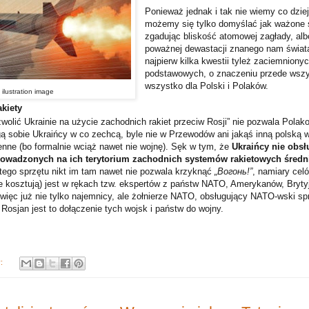
Ponieważ jednak i tak nie wiemy co dziej
możemy się tylko domyślać jak ważone s
zgadując bliskość atomowej zagłady, alb
poważnej dewastacji znanego nam świata
najpierw kilka kwestii tyleż zaciemnionyc
podstawowych, o znaczeniu przede wszy
wszystko dla Polski i Polaków.
 ilustration image
akiety
wolić Ukrainie na użycie zachodnich rakiet przeciw Rosji” nie pozwala Polak
ą sobie Ukraińcy w co zechcą, byle nie w Przewodów ani jakąś inną polską 
enne (bo formalnie wciąż nawet nie wojnę). Sęk w tym, że
Ukraińcy nie obsł
rowadzonych na ich terytorium zachodnich systemów rakietowych średni
tego sprzętu nikt im tam nawet nie pozwala krzyknąć
„Вогонь!”
, namiary cel
e kosztują) jest w rękach tzw. ekspertów z państw NATO, Amerykanów, Bryt
 więc już nie tylko najemnicy, ale żołnierze NATO, obsługujący NATO-wski sp
a Rosjan jest to dołączenie tych wojsk i państw do wojny.
y: