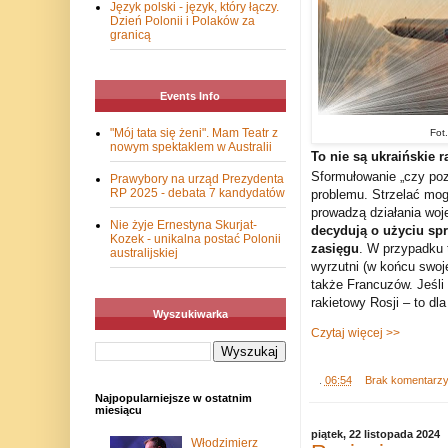
Język polski - język, który łączy.
Dzień Polonii i Polaków za
granicą
Events Info
"Mój tata się żeni". Mam Teatr z
Fot.
nowym spektaklem w Australii
To nie są ukraińskie r
Sformułowanie „czy poz
Prawybory na urząd Prezydenta
RP 2025 - debata 7 kandydatów
problemu. Strzelać mog
prowadzą działania woj
Nie żyje Ernestyna Skurjat-
decydują o użyciu sp
Kozek - unikalna postać Polonii
zasięgu
. W przypadku 
australijskiej
wyrzutni (w końcu swoj
także Francuzów. Jeśli
rakietowy Rosji – to dl
Wyszukiwarka
Czytaj więcej >>
.
06:54
Brak komentarz
Najpopularniejsze w ostatnim
miesiącu
piątek, 22 listopada 2024
Włodzimierz