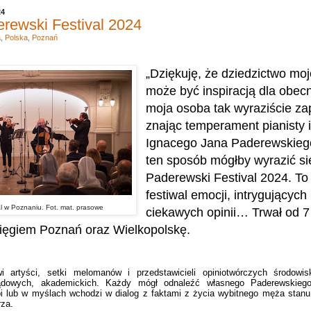
24
erewski Festival 2024
a
,
Polska
,
Poznań
„Dziękuję, że dziedzictwo moj
może być inspiracją dla obe
moja osoba tak wyraziście za
znając temperament pianisty 
Ignacego Jana Paderewskieg
ten sposób mógłby wyrazić się 
Paderewski Festival 2024. To
festiwal emocji, intrygującyc
l w Poznaniu. Fot. mat. prasowe
ciekawych opinii… Trwał od 7
sięgiem Poznań oraz Wielkopolskę.
i artyści, setki melomanów i przedstawicieli opiniotwórczych środowi
ądowych, akademickich. Każdy mógł odnaleźć własnego Paderewskiego
ubi lub w myślach wchodzi w dialog z faktami z życia wybitnego męża sta
rza.