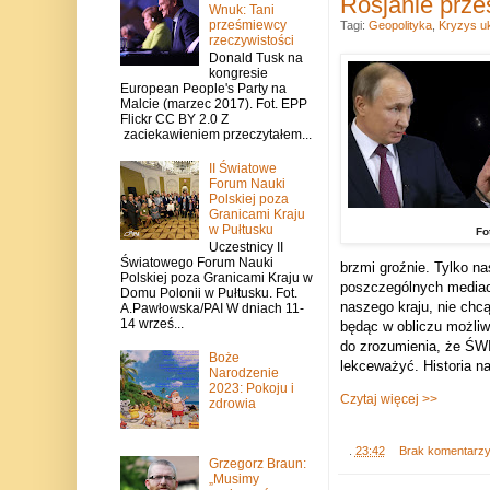
Rosjanie prze
Wnuk: Tani
prześmiewcy
Tagi:
Geopolityka
,
Kryzys uk
rzeczywistości
Donald Tusk na
kongresie
European People's Party na
Malcie (marzec 2017). Fot. EPP
Flickr CC BY 2.0 Z
zaciekawieniem przeczytałem...
II Światowe
Forum Nauki
Polskiej poza
Granicami Kraju
w Pułtusku
Fo
Uczestnicy II
Światowego Forum Nauki
brzmi groźnie. Tylko n
Polskiej poza Granicami Kraju w
poszczególnych mediach
Domu Polonii w Pułtusku. Fot.
naszego kraju, nie ch
A.Pawłowska/PAI W dniach 11-
14 wrześ...
będąc w obliczu możliw
do zrozumienia, że ŚW
Boże
lekceważyć. Historia na
Narodzenie
2023: Pokoju i
Czytaj więcej >>
zdrowia
.
23:42
Brak komentarz
Grzegorz Braun:
„Musimy