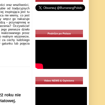
ści oraz wrażliwości,
ubie
od tradycyjnych
j inspirująca jest tu
ca nie wiemy, co jest
zy wręcz go nakazuje
dzą – przynajmniej w
arzenia? Oczywiście!
ego pierwsze dzieło
 realizowanego przez
Podróże po Polsce
 realnym wizjonerze,
ć za cechy ludzkiego
 gatunku lub pojęcia
Video NEWS & Opinions
22 roku nie
iatowej.