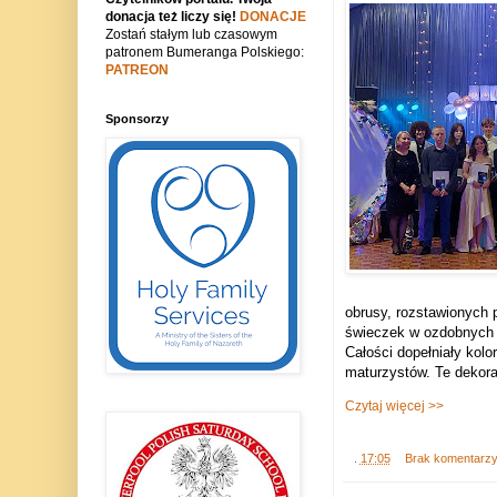
donacja też liczy się!
DONACJE
Zostań stałym lub czasowym
patronem Bumeranga Polskiego:
PATREON
Sponsorzy
obrusy, rozstawionych 
świeczek w ozdobnych l
Całości dopełniały kolo
maturzystów. Te dekora
Czytaj więcej >>
.
17:05
Brak komentarz