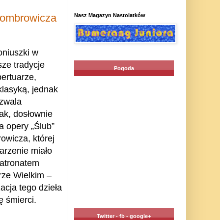
Gombrowicza
Nasz Magazyn Nastolatków
oniuszki w
sze tradycje
Pogoda
ertuarze,
 klasyką, jednak
ozwala
tak, dosłownie
a opery „Ślub”
wicza, której
arzenie miało
patronatem
rze Wielkim –
cja tego dzieła
ę śmierci.
Twitter - fb - google+