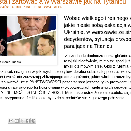
stali żartować a w Warszawie jak na Tytanicu
raiński
,
Opinie
,
Polska
,
Rosja
,
Świat
,
Wojna
Wobec wielkiego i realnego 
jakie niesie sobą eskalacja 
Ukrainie, w Warszawie ze st
decydentów, sytuacja przyp
panującą na Titanicu.
Ze wschodu dochodzą coraz głośniejs
rosyjski niedźwiedź, mimo że spadł już
t. Social media
myśli o zimowym śnie. Głos z Kremla je
asza rodzima grupa wojskowych celebrytów, dorabia sobie dalej poprzez wiers
 i wciąż nie zauważają zbliżającego się zagrożenia, jakim wkrótce może b
cą zauważyć, że z PAŃSTWOWOŚCI pozostał nam jeszcze tylko prezydent i 
ości utraty swojego funkcjonowania w wypowiedziach wielu swoich decydent
IAT NIE MOŻE ISTNIEĆ BEZ ROSJI. Mnie takie ostrzeżenie nie podoba się i
m przypomina, że Rosjanie byli zdolni podnieść się z gorszego położenia.
y: