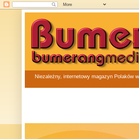
Niezależny, internetowy magazyn Polaków w Au