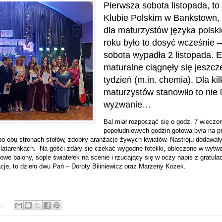
Pierwsza sobota listopada, to 
Klubie Polskim w Bankstown
dla maturzystów języka polsk
roku było to dosyć wcześnie 
sobota wypadła 2 listopada. 
maturalne ciągnęły się jeszcz
tydzień (m.in. chemia). Dla ki
maturzystów stanowiło to nie 
wyzwanie…
Bal miał rozpocząć się o godz. 7 wieczor
popołudniowych godzin gotowa była na prz
po obu stronach stołów, zdobiły aranżacje żywych kwiatów. Nastroju dodawały
atarenkach. Na gości zdały się czekać wygodne foteliki, obleczone w wytw
rowe balony, sople światełek na scenie i rzucający się w oczy napis z gratulac
cje, to dzieło dwu Pań – Doroty Biliniewicz oraz Marzeny Kozek.
y: