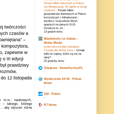
Ponad milion mieszkań w Polsce
ma klimatyzację. W najmie to wciąż
rzadkość
-
Ponad milion
gospodarstw domowych w Polsce
korzysta już z klimatyzacji –
wynika z szacunków Mzuri
opartych na danych GUS.
ej twórczości
Oznacza to, że...
13 godzin temu
cnych czasów a
Wiadomości ze świata –
pamiętana” –
Wolne Media
i kompozytora,
Izrael odrzucił plan pokojowy
Trumpa dla Strefy Gazy
-
Uznaje
o, zapewne w
tylko te zapisy, które są mu na
rękę?
o III edycji
22 godziny temu
 był prawdziwy
Telegram - NewsFactoryPL
h rozmów,
-
 do 12 listopada
Wydarzenia 18:50 - Polsat
News
-
DW - Polish
-
sk m.in.: naukowych,
 – takiego, którego
RT News
nu… aby słyszeć różne
-