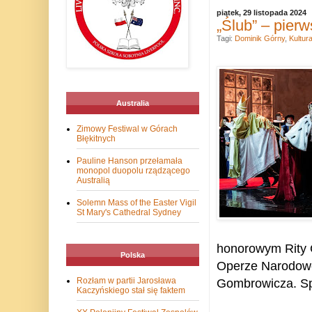
piątek, 29 listopada 2024
„Ślub” – pier
Tagi:
Dominik Górny
,
Kultur
Australia
Zimowy Festiwal w Górach
Błękitnych
Pauline Hanson przełamała
monopol duopolu rządzącego
Australią
Solemn Mass of the Easter Vigil
St Mary's Cathedral Sydney
honorowym Rity G
Polska
Operze Narodowej
Rozłam w partii Jarosława
Gombrowicza. Spe
Kaczyńskiego stał się faktem