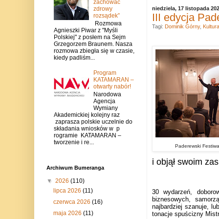
zachować
zdrowy
niedziela, 17 listopada 20
III edycja Pad
rozsądek”
Rozmowa
Tagi:
Dominik Górny
,
Kultur
Agnieszki Piwar z "Myśli
Polskiej" z posłem na Sejm
Grzegorzem Braunem. Nasza
rozmowa zbiegła się w czasie,
kiedy padliśm...
Program
KATAMARAN –
otwarty nabór!
Narodowa
Agencja
Wymiany
Akademickiej kolejny raz
zaprasza polskie uczelnie do
składania wniosków w p
rogramie KATAMARAN –
tworzenie i re...
Paderewski Festiwa
i objął swoim za
Archiwum Bumeranga
▼
2026
(110)
lipca 2026
(11)
30 wydarzeń, doborow
biznesowych, samorz
czerwca 2026
(16)
najbardziej szanuje, l
maja 2026
(11)
tonacje spuścizny Mist