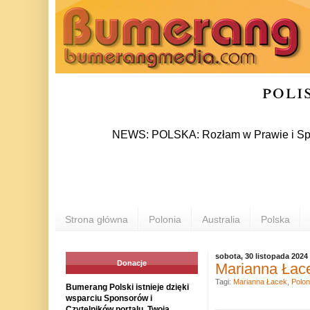
poli
NEWS: POLSKA: Rozłam w Prawie i Sprawiedliwo
Strona główna
Polonia
Australia
Polska
sobota, 30 listopada 2024
Donacje
Marianna Łace
Tagi:
Marianna Łacek
,
Polon
Bumerang Polski istnieje dzięki
wsparciu Sponsorów i
Czytelników portalu. Twoja