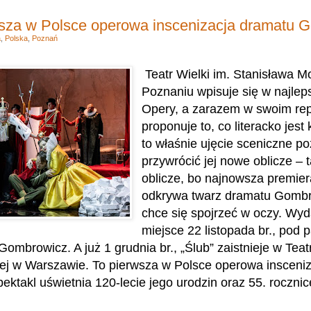
wsza w Polsce operowa inscenizacja dramatu 
a
,
Polska
,
Poznań
Teatr Wielki im. Stanisława M
Poznaniu wpisuje się w najlep
Opery, a zarazem w swoim rep
proponuje to, co literacko jest
to właśnie ujęcie sceniczne p
przywrócić jej nowe oblicze – 
oblicze, bo najnowsza premier
odkrywa twarz dramatu Gombro
chce się spojrzeć w oczy. Wyd
miejsce 22 listopada br., pod 
ombrowicz. A już 1 grudnia br., „Ślub” zaistnieje w Teat
 w Warszawie. To pierwsza w Polsce operowa insceniza
ktakl uświetnia 120-lecie jego urodzin oraz 55. rocznic