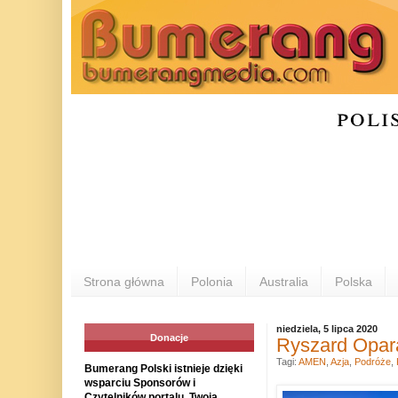
poli
Strona główna
Polonia
Australia
Polska
niedziela, 5 lipca 2020
Donacje
Ryszard Opar
Tagi:
AMEN
,
Azja
,
Podróże
,
Bumerang Polski istnieje dzięki
wsparciu Sponsorów i
Czytelników portalu. Twoja