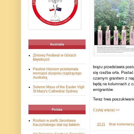
Australia
Zimowy Festiwal w Górach
Błękitnych
brązu przedstawia posta
Pauline Hanson przełamała
się rzeźba orła. Posta
monopol duopolu rządzącego
czarnym granitem z na
Australią
będą na kolumnach z cz
Solemn Mass of the Easter Vigil
emigrantów
.
St Mary's Cathedral Sydney
Teraz trwa poszukiwanie
Polska
Czytaj więcej >>
Rozłam w partii Jarosława
.
22:21
Brak komentarz
Kaczyńskiego stał się faktem