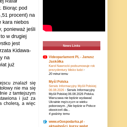
ej Rafał
. Biorąc pod
,51 procent) na
e kara niebos
, ponieważ jeśli
to w drugiej
ystko jest
News Links
orzata Kidawa-
ry na
Videoparlament PL - Janusz
Jaskółka
iat już
Karol Nawrocki podsumowuje rok
prezydentury blisko ludzi
-
20 minut temu
Myśl Polska
jscu znalazł się
Serwis Informacyjny Myśli Polskiej
tołowy nie ma się
06.08.2026
-
Serwis Informacyjny
dnie z tamtejszym
Myśli Polskiej 06.08.2026 Polska.
tawiona i już za
Warszawa nie będzie wydawać
Ukrainie mężczyzn w wieku
 cholerą, a więc
poborowym. „Nie będzie w Polsce
obostrzeń dla...
4 godziny temu
www.eGospodarka.pl -
aktualności, kursy walut