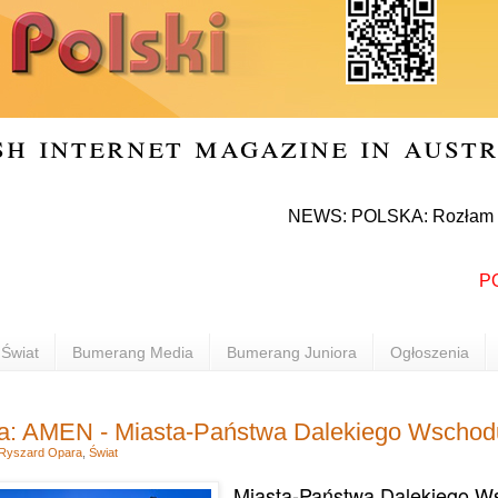
sh internet magazine in aust
NEWS: POLSKA: Rozłam w Prawie i
POLONI
Świat
Bumerang Media
Bumerang Juniora
Ogłoszenia
a: AMEN - Miasta-Państwa Dalekiego Wschod
Ryszard Opara
,
Świat
Miasta-Państwa Dalekiego W