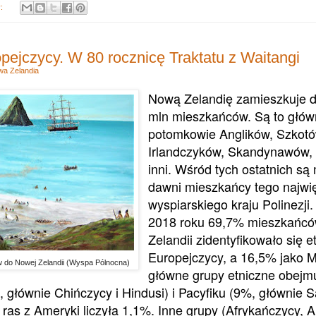
y:
opejczycy. W 80 rocznicę Traktatu z Waitangi
a Zelandia
Nową Zelandię zamieszkuje d
mln mieszkańców. Są to główn
potomkowie Anglików, Szkotó
Irlandczyków, Skandynawów,
inni. Wśród
tych ostatnich są 
dawni mieszkańcy tego najwi
wyspiarskiego kraju Polinezji.
2018 roku 69,7% mieszkańc
Zelandii zidentyfikowało się e
Europejczycy, a 16,5% jako M
 do Nowej Zelandii (Wyspa Pólnocna)
główne grupy etniczne obejm
, głównie Chińczycy
i
Hindusi
) i Pacyfiku (9%, głównie
S
 ras z Ameryki
liczyła 1,1%. Inne grupy (Afrykańczycy, Au