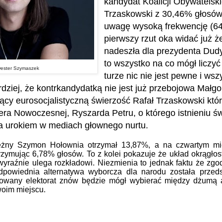
kandydat Koalicji Obywatelski
Trzaskowski z 30,46% głosów
uwagę wysoką frekwencję (64
pierwszy rzut oka widać już ż
nadeszła dla prezydenta Dudy
to wszystko na co mógł liczyć 
wester Szymaszek
turze nic nie jest pewne i wsz
dziej, że kontrkandydatką nie jest już przebojowa Małg
sący eurosocjalistyczną świerzość Rafał Trzaskowski któ
era Nowoczesnej, Ryszarda Petru, o którego istnieniu św
a urokiem w mediach głownego nurtu.
eżny Szymon Hołownia otrzymał 13,87%, a na czwartym mie
rzymując 6,78% głosów. To z kolei pokazuje że układ okrągłos
 wyraźnie ulega rozkładowi. Niezmienia to jednak faktu że zgo
powiednia alternatywa wyborcza dla narodu została przeds
owany elektorat znów będzie mógł wybierać między dżumą a
woim miejscu.