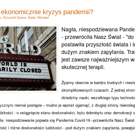
 ekonomicznie kryzys pandemii?
s
,
Ryszard Opara
,
Świat
,
Wywiad
Nagła, niespodziewana Pand
- przewróciła Nasz Świat - "do
postawiła przyszłość świata i 
dużym znakiem zapytania.
Tra
jest zawsze najważniejszym w
skutecznej terapii.
Żyjemy obecnie w bardzo trudnych i nieste
skomplikowanych czasach. Z jednej stron
dziedziny nauki, wszelkiego typu technol
ycznym niemal postępie – trudno je wprost ogarnąć; z drugiej strony równoleg
zkości - o osiągnięcie stanu doskonałości, bytu dobrobytu oraz demokracji c
agle, niespodziewanie pojawia się Pandemia Covid-19 –przewróciła Nasz Świat
złość i różne doskonałości ludzkości - pod dużym znakiem zapytania, powątpi