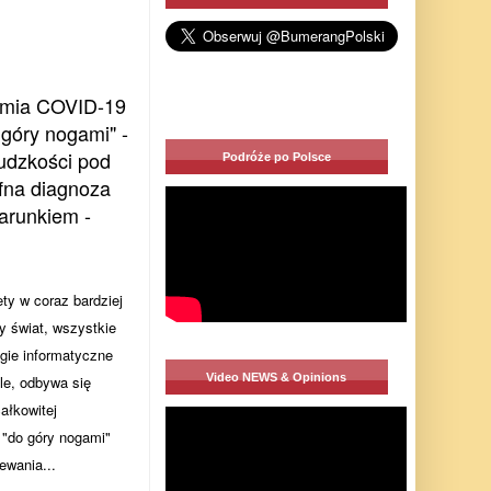
emia COVID-19
 góry nogami" -
ludzkości pod
Podróże po Polsce
fna diagnoza
arunkiem -
ty w coraz bardziej
y świat, wszystkie
ogie informatyczne
Video NEWS & Opinions
le, odbywa się
ałkowitej
 "do góry nogami"
ewania...