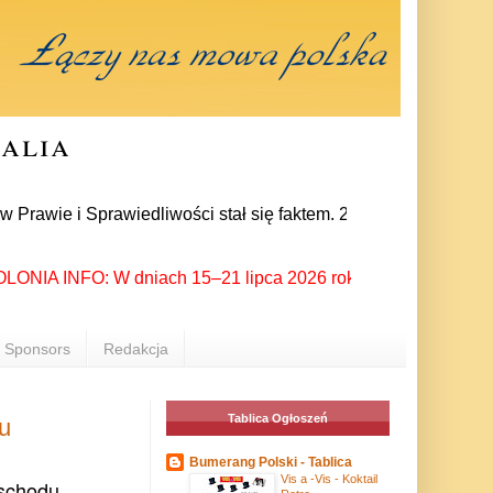
ralia
 Sprawiedliwości stał się faktem. 24 lipca prezes partii Jaro
A INFO: W dniach 15–21 lipca 2026 roku Rzeszów ponownie stał
Sponsors
Redakcja
Tablica Ogłoszeń
u
Bumerang Polski - Tablica
Vis a -Vis - Koktail
schodu.