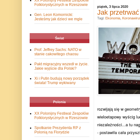
XX Polonijny Festiwal Zespołów
Folklorystycznych w Rzeszowie
piątek, 3 lipca 2020
Jak przetrwać
Gen. Leon Komornicki:
Tagi:
Ekonomia
,
Koronawiru
Jesteśmy jak dzieci we mgle
Świat
Prof. Jeffrey Sachs: NATO w
stanie cakowitego chaosu
Pakt migracyjny wszedł w życie.
Jakie wyjście dla Polski?
Xi i Putin budują nowy porządek
świata! Trump wykiwany
Polonia
rozwijają się w geometr
XX Polonijny Festiwal Zespołów
wieloetapowy wyścig lud
Folklorystycznych w Rzeszowie
niezależności...a tu n
Spotkanie Prezydenta RP z
- postawiła cała przys
Polonią na Florydzie