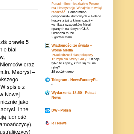
Ponad milion mieszkań w Polsce
ma klimatyzację. W najmie to wciąż
rzadkość
-
Ponad milion
gospodarstw domowych w Polsce
korzysta już z klimatyzacji –
wynika z szacunków Mzuri
opartych na danych GUS.
Oznacza to, że...
9 godzin temu
ziś prawie 5
Wiadomości ze świata –
ie biali
Wolne Media
w,
Izrael odrzucił plan pokojowy
Trumpa dla Strefy Gazy
-
Uznaje
 Niemców oraz
tylko te zapisy, które są mu na
rękę?
m.in. Maorysi –
18 godzin temu
ększego
Telegram - NewsFactoryPL
W spisie z
-
ów Nowej
Wydarzenia 18:50 - Polsat
News
tnicznie jako
-
aorysi. Inne
DW - Polish
ują ludność
-
amoańczycy
).
RT News
-
stralijczycy)