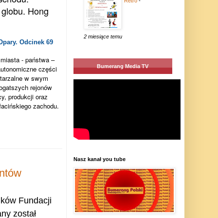
Retro
-
 globu. Hong
2 miesiące temu
pary. Odcinek 69
 miasta - państwa –
Bumerang Media TV
 autonomiczne części
wtarzalne w swym
bogatszych rejonów
y, produkcji oraz
 łacińskiego zachodu.
Nasz kanał you tube
antów
nków Fundacji
ny został