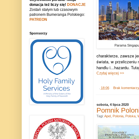
donacja też liczy się!
DONACJE
Zostań stałym lub czasowym
patronem Bumeranga Polskiego:
PATREON
Sponsorzy
Parama Singapu
charakterze, zawsze je
świata, w przeliczeniu
handlu i...hazardu. Tut
Czytaj więcej >>
.
18:06
Brak komentarz
sobota, 4 lipca 2020
Pomnik Poloni
Tagi:
Apel
,
Polonia
,
Polska
,