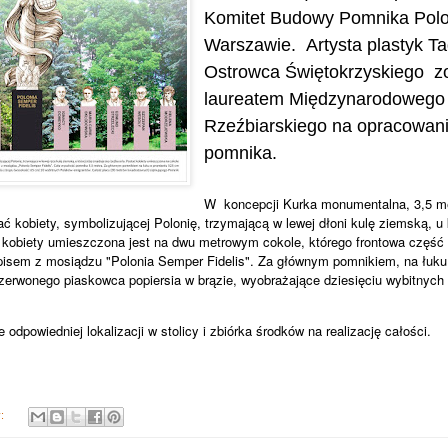
Komitet Budowy Pomnika Polo
Warszawie.
Artysta plastyk T
Ostrowca Świętokrzyskiego zo
laureatem Międzynarodowego
Rzeźbiarskiego na opracowani
pomnika.
W koncepcji Kurka monumentalna, 3,5 m
ć kobiety, symbolizującej Polonię, trzymającą w lewej dłoni kulę ziemską, u 
ć kobiety umieszczona jest na dwu metrowym cokole, którego frontowa część
pisem z mosiądzu "Polonia Semper Fidelis". Za głównym pomnikiem, na łuk
erwonego piaskowca popiersia w brązie, wyobrażające dziesięciu wybitnych
 odpowiedniej lokalizacji w stolicy i zbiórka środków na realizację całości.
y: