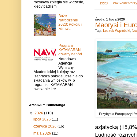
rozmowa zbiegła się w czasie,
.
19:29
Brak komentarz
kiedy padliśm...
Boże
środa, 1 lipca 2020
Narodzenie
Maorysi i Eur
2023: Pokoju i
zdrowia
Tagi:
Leszek Wątróbski
,
Now
Program
KATAMARAN –
otwarty nabór!
Narodowa
Agencja
Wymiany
Akademickiej kolejny raz
zaprasza polskie uczelnie do
składania wniosków w p
rogramie KATAMARAN –
tworzenie i re...
Archiwum Bumeranga
▼
2026
(110)
Przybycie Europejczyków
lipca 2026
(11)
azjatycką (15,8%
czerwca 2026
(16)
Ludność różnych
maja 2026
(11)