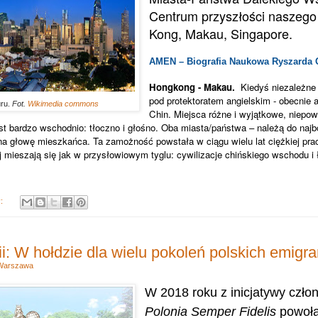
Centrum przyszłości naszego
Kong, Makau, Singapore.
AMEN – Biografia Naukowa Ryszarda O
Hongkong - Makau.
Kiedyś niezależne
pod protektoratem angielskim - obecnie
ru.
Fot.
Wikimedia commons
Chin. Miejsca różne i wyjątkowe, niepo
st bardzo wschodnio: tłoczno i głośno. Oba miasta/państwa – należą do naj
 na głowę mieszkańca. Ta zamożność powstała w ciągu wielu lat ciężkiej prac
aj mieszają się jak w przysłowiowym tyglu: cywilizacje chińskiego wschodu i
y:
i: W hołdzie dla wielu pokoleń polskich emigr
Warszawa
W 2018 roku z inicjatywy czło
Polonia Semper Fidelis
powoła