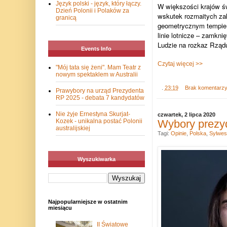
Język polski - język, który łączy.
W większości krajów św
Dzień Polonii i Polaków za
wskutek rozmaitych zak
granicą
geometrycznym tempie, 
linie lotnicze – zamkni
Ludzie na rozkaz Rząd
Events Info
Czytaj więcej >>
"Mój tata się żeni". Mam Teatr z
nowym spektaklem w Australii
.
23:19
Brak komentarz
Prawybory na urząd Prezydenta
RP 2025 - debata 7 kandydatów
Nie żyje Ernestyna Skurjat-
czwartek, 2 lipca 2020
Kozek - unikalna postać Polonii
Wybory prezyd
australijskiej
Tagi:
Opinie
,
Polska
,
Sylwes
Wyszukiwarka
Najpopularniejsze w ostatnim
miesiącu
II Światowe