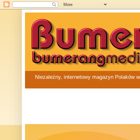
Niezależny, internetowy magazyn Polaków w Au