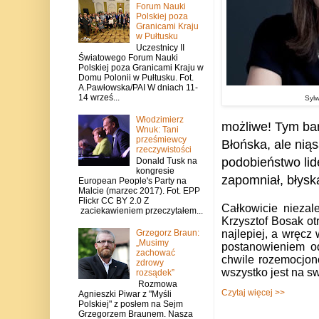
Forum Nauki
Polskiej poza
Granicami Kraju
w Pułtusku
Uczestnicy II
Światowego Forum Nauki
Polskiej poza Granicami Kraju w
Domu Polonii w Pułtusku. Fot.
A.Pawłowska/PAI W dniach 11-
14 wrześ...
Syl
Włodzimierz
możliwe! Tym bar
Wnuk: Tani
prześmiewcy
Błońska, ale nią
rzeczywistości
podobieństwo lid
Donald Tusk na
kongresie
zapomniał, błysk
European People's Party na
Malcie (marzec 2017). Fot. EPP
Flickr CC BY 2.0 Z
Całkowicie niezal
zaciekawieniem przeczytałem...
Krzysztof Bosak ot
Grzegorz Braun:
najlepiej, a wręcz
„Musimy
postanowieniem od
zachować
chwile rozemocjon
zdrowy
wszystko jest na s
rozsądek”
Rozmowa
Czytaj więcej >>
Agnieszki Piwar z "Myśli
Polskiej" z posłem na Sejm
Grzegorzem Braunem. Nasza