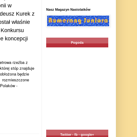
nii w
Nasz Magazyn Nastolatków
adeusz Kurek z
stał właśnie
 Konkursu
e koncepcji
Pogoda
etrowa rzeźba z
której stóp znajduje
 obłożona będzie
u
rozmieszczone
 Polaków -
Twitter - fb - google+