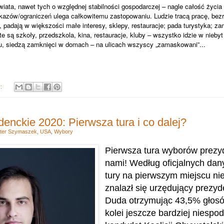
iata, nawet tych o względnej stabilności gospodarczej – nagle całość życia
azów/ograniczeń ulega całkowitemu zastopowaniu. Ludzie tracą pracę, bezr
padają w większości małe interesy, sklepy, restauracje; pada turystyka; za
ęte są szkoły, przedszkola, kina, restauracje, kluby – wszystko idzie w nieby
u, siedzą zamknięci w domach – na ulicach wszyscy „zamaskowani”...
y:
enckie 2020: Pierwsza tura i co dalej?
ter Szymaszek
,
USA
,
Wybory
Pierwsza tura wyborów prezy
nami! Według oficjalnych dan
tury na pierwszym miejscu n
znalazł się urzędujący prezyd
Duda otrzymując 43,5% głosó
kolei jeszcze bardziej niespo