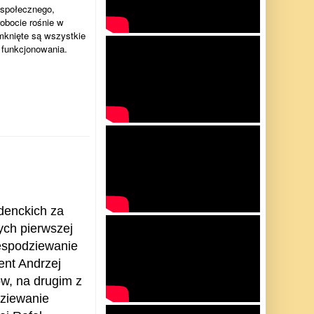
 społecznego,
obocie rośnie w
mknięte są wszystkie
t funkcjonowania.
denckich za
ych pierwszej
iespodziewanie
ent Andrzej
w, na drugim z
dziewanie