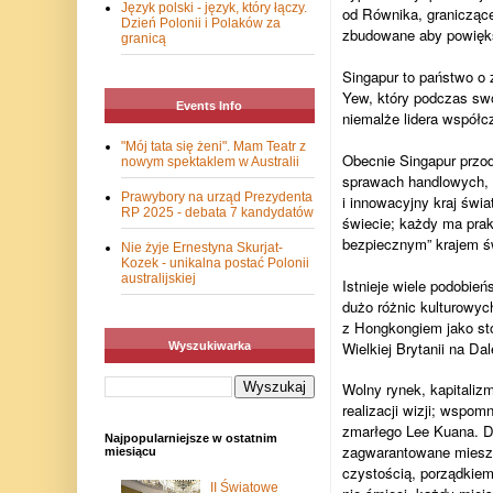
Język polski - język, który łączy.
od Równika, graniczące
Dzień Polonii i Polaków za
zbudowane aby powięks
granicą
Singapur to państwo o z
Yew, który podczas swoi
Events Info
niemalże lidera współcz
"Mój tata się żeni". Mam Teatr z
Obecnie Singapur przod
nowym spektaklem w Australii
sprawach handlowych, o
Prawybory na urząd Prezydenta
i innowacyjny kraj świa
RP 2025 - debata 7 kandydatów
świecie; każdy ma prak
bezpiecznym” krajem św
Nie żyje Ernestyna Skurjat-
Kozek - unikalna postać Polonii
australijskiej
Istnieje wiele podobie
dużo różnic kulturowych
z Hongkongiem jako sto
Wielkiej Brytanii na D
Wyszukiwarka
Wolny rynek, kapitaliz
realizacji wizji; wspom
zmarłego Lee Kuana. Dz
Najpopularniejsze w ostatnim
zagwarantowane mieszka
miesiącu
czystością, porządkiem
II Światowe