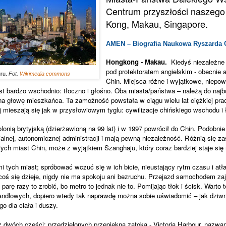
Centrum przyszłości naszego
Kong, Makau, Singapore.
AMEN – Biografia Naukowa Ryszarda O
Hongkong - Makau.
Kiedyś niezależne
pod protektoratem angielskim - obecnie
ru.
Fot.
Wikimedia commons
Chin. Miejsca różne i wyjątkowe, niepo
st bardzo wschodnio: tłoczno i głośno. Oba miasta/państwa – należą do naj
 na głowę mieszkańca. Ta zamożność powstała w ciągu wielu lat ciężkiej prac
aj mieszają się jak w przysłowiowym tyglu: cywilizacje chińskiego wschodu i
onią brytyjską (dzierżawioną na 99 lat) i w 1997 powrócił do Chin. Podobni
jalnej, autonomicznej administracji i mają pewną niezależność.
Różnią się za
ałych miast Chin, może z wyjątkiem Szanghaju, który coraz bardziej staje si
mi tych miast; spróbować wczuć się w ich bicie, nieustający rytm czasu i atł
coś się dzieje, nigdy nie ma spokoju ani bezruchu. Przejazd samochodem za
parę razy to zrobić, bo metro to jednak nie to. Pomijając tłok i ścisk. Warto 
andlowych, dopiero wtedy tak naprawdę można sobie uświadomić – jak dziwny
o dla ciała i duszy.
 dwóch części; przedzielonych przepiękną zatoką - Victoria Harbour, nazwa