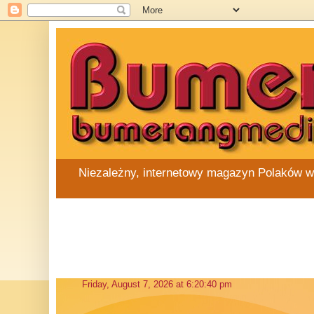
Niezależny, internetowy magazyn Polaków w Au