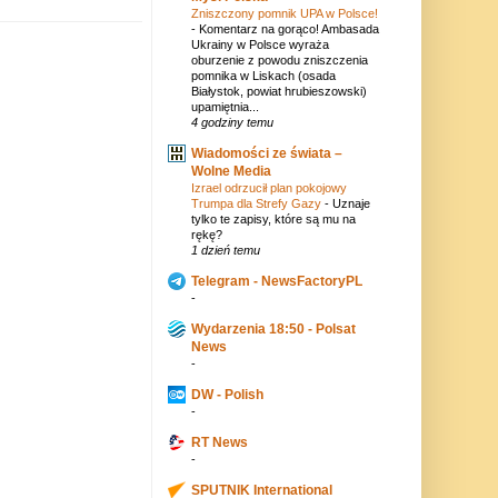
Zniszczony pomnik UPA w Polsce!
-
Komentarz na gorąco! Ambasada
Ukrainy w Polsce wyraża
oburzenie z powodu zniszczenia
pomnika w Liskach (osada
Białystok, powiat hrubieszowski)
upamiętnia...
4 godziny temu
Wiadomości ze świata –
Wolne Media
Izrael odrzucił plan pokojowy
Trumpa dla Strefy Gazy
-
Uznaje
tylko te zapisy, które są mu na
rękę?
1 dzień temu
Telegram - NewsFactoryPL
-
Wydarzenia 18:50 - Polsat
News
-
DW - Polish
-
RT News
-
SPUTNIK International