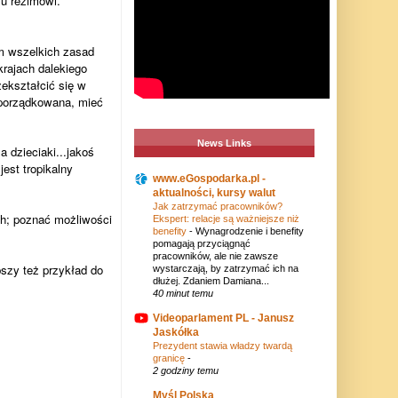
mu reżimowi.
m wszelkich zasad
krajach dalekiego
ekształcić się w
uporządkowana, mieć
News Links
 dzieciaki...jakoś
est tropikalny
www.eGospodarka.pl -
aktualności, kursy walut
Jak zatrzymać pracowników?
ch; poznać możliwości
Ekspert: relacje są ważniejsze niż
benefity
-
Wynagrodzenie i benefity
pomagają przyciągnąć
pracowników, ale nie zawsze
szy też przykład do
wystarczają, by zatrzymać ich na
dłużej. Zdaniem Damiana...
40 minut temu
Videoparlament PL - Janusz
Jaskółka
Prezydent stawia władzy twardą
granicę
-
2 godziny temu
Myśl Polska