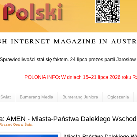
sh internet magazine in aust
iwości stał się faktem. 24 lipca prezes partii Jarosław Kaczy
POLONIA INFO: W dniach 15–21 lipca 2026 roku Rzeszów 
Świat
Bumerang Media
Bumerang Juniora
Ogłoszenia
a: AMEN - Miasta-Państwa Dalekiego Wschod
Ryszard Opara
,
Świat
Miasta-Państwa Dalekiego W