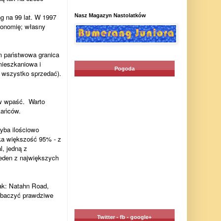
Nasz Magazyn Nastolatków
g na 99 lat. W 1997
tonomię; własny
m państwowa granica
mieszkaniowa i
Pogoda
i wszystko sprzedać).
rw wpaść. Warto
kańców.
yba ilościowo
ka większość 95% - z
l, jedną z
jeden z największych
jak: Natahn Road,
zobaczyć prawdziwe
Twitter - fb - google+