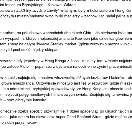
i Imperium Brytyjskiego – Królowej Wiktorii.
 panowania...Chiny „wydzierżawiły” własnym, byłym kolonizatorom Hong Kon
kończyła i miasto/państwo wróciło do macierzy – zachowując nadal pełną au
ie stałym, na południowo wschodnich obrzeżach Chin – do niedawna była ta
ch wyspach, z których najbardziej znana to Kowloon jako dzielnica głównie 
 tam znany na całym świecie Stanley market, (gdzie wszystko można kupić 
aczyć i pochodzić między sklepami.
 zawsze kiedy jesteśmy w Hong Kongu z żoną - musimy tam właśnie najpie
 po zatoce Victorii - popatrzeć z dystansu na codzienne życie i pracę miesz
w zatoki znajduje się mnóstwo wieżowców, różnych kształtów i kolorów - ch
na głowę mieszkańca. Oczywiście mnóstwo jest też wieżowców, gdzie miesz
.Lata administracji brytyjskiej spowodowały, że Hong Kong jest obecnie nada
 miejscu) potęg handlowych i finansowych świata. Znajduje się tu również 
 – oraz olbrzymie lotnisko.
iecznie trzeba spędzić przynajmniej 1 dzień spacerując po ulicach takich 
reet – jako centra handlowe oraz super Dried Seafood Street, gdzie można 
 morskich przysmaków.