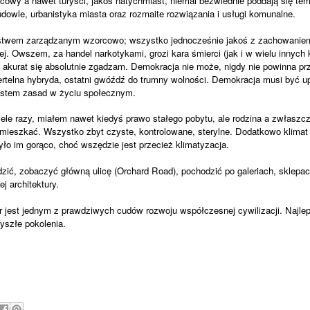
scowy a nawet turyści, jakoś natychmiast, niemal bezwiednie poddają się te
dowle, urbanistyka miasta oraz rozmaite rozwiązania i usługi komunalne.
stwem zarządzanym wzorcowo; wszystko jednocześnie jakoś z zachowanie
j. Owszem, za handel narkotykami, grozi kara śmierci (jak i w wielu innych 
. akurat się absolutnie zgadzam. Demokracja nie może, nigdy nie powinna prz
iertelna hybryda, ostatni gwóźdź do trumny wolności. Demokracja musi być 
stem zasad w życiu społecznym.
le razy, miałem nawet kiedyś prawo stałego pobytu, ale rodzina a zwłaszcza
 mieszkać. Wszystko zbyt czyste, kontrolowane, sterylne. Dodatkowo klimat j
ło im gorąco, choć wszędzie jest przecież klimatyzacja.
zić, zobaczyć główną ulicę (Orchard Road), pochodzić po galeriach, sklepa
j architektury.
jest jednym z prawdziwych cudów rozwoju współczesnej cywilizacji. Najlep
yszłe pokolenia.