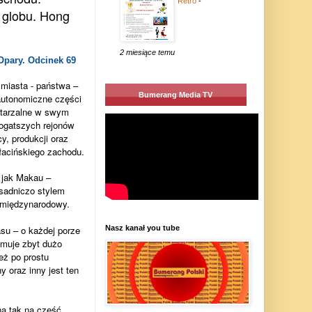
Retro
-
 globu. Hong
2 miesiące temu
pary. Odcinek 69
 miasta - państwa –
Bumerang Media TV
 autonomiczne części
wtarzalne w swym
bogatszych rejonów
y, produkcji oraz
 łacińskiego zachodu.
e jak Makau –
sadniczo stylem
ę międzynarodowy.
Nasz kanał you tube
asu – o każdej porze
jmuje zbyt dużo
też po prostu
 oraz inny jest ten
ną tak na cześć