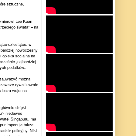
tóre sztuczne,
remierowi Lee Kuan
trzeciego świata” – na
ątce-dziesiątce: w
jbardziej nowoczesny
i opieka socjalna na
cześnie „najbardziej
ych podatków...
ie zauważyć można
re zawsze rywalizowało
za baza wojenna
głównie dzięki
ru”- niedawno
ywatel Singapuru, ma
pur imponuje także
adzór policyjny. Nikt