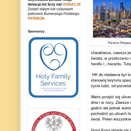
donacja też liczy się!
DONACJE
Zostań stałym lub czasowym
patronem Bumeranga Polskiego:
PATREON
Sponsorzy
Parama Singapu
charakterze, zawsze je
świata, w przeliczeniu
handlu i...hazardu. Tut
HK do niedawna był kol
stanowią terytoria spec
życia ludzi, od pozost
Warto przejść się ulica
dnia i w nocy. Zawsze 
godzin ale jednak warto 
pochodzić po ulicach h
świat. Pełen wszystkieg
Hong Kong składa się z