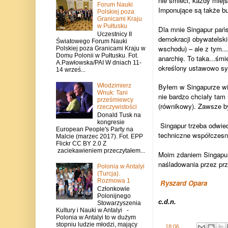
nie śmieci, każdy miej
Forum Nauki
Imponujące są także bu
Polskiej poza
Granicami Kraju
w Pułtusku
Dla mnie Singapur pań
Uczestnicy II
demokracji obywatelskie
Światowego Forum Nauki
wschodu) – ale z tym..
Polskiej poza Granicami Kraju w
Domu Polonii w Pułtusku. Fot.
anarchię. To taka...śm
A.Pawłowska/PAI W dniach 11-
określony ustawowo sy
14 wrześ...
Włodzimierz
Byłem w Singapurze wie
Wnuk: Tani
nie bardzo chciały tam
prześmiewcy
(równikowy). Zawsze by
rzeczywistości
Donald Tusk na
kongresie
Singapur trzeba odwied
European People's Party na
techniczne współczesne
Malcie (marzec 2017). Fot. EPP
Flickr CC BY 2.0 Z
zaciekawieniem przeczytałem...
Moim zdaniem Singapur 
naśladowania przez prz
Polonia w Antalyi
(Turcja).
Rozmowa 1
Ryszard Opara
Członkowie
Polonijnego
c.d.n.
Stowarzyszenia
Kultury i Nauki w Antalyi -
Polonia w Antalyi to w dużym
stopniu ludzie młodzi, mający
.
18:06