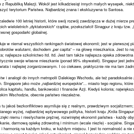
 z Republiką Malezji. Wokół jest kilkadziesiąt innych małych wysepek, niek
zyć terytorium Państwa. Najbardziej znana i ekskluzywna to Santosa.
aledwie 100 letniej historii, które swój rozwój zawdzięcza w dużej mierze p
ch wieloletnich „dyktatorskich” rządów, przekształcił Sinagpur z kraju tzw. „
esnej gospodarki globalnej.
uje w niemal wszystkich rankingach światowej ekonomii; jest w pierwszej pi
brotów walutami, dochodem „per capita” – na głowę mieszkańca. Jest to na
ta; najlepsze szkolnictwo itd. itd. Jest tam także najlepsza opieka zdrowotna 
tycznie swoje własne mieszkanie (ponad 95% obywateli). Singapur jest jedno
iata i najlepiej zorganizowanym. I co ciekawe, praktycznie nie ma tam żadn
ństw i analogii do innych metropolii Dalekiego Wschodu, ale też paradoksaln
. Singapore jako może „najbardziej europejskie”... miasto tego regionu, któ
lica kapitału, handlu, bankowości i finansów Azji. Kiedyś kolonia; najwięks
alekim Wschodzie, obecnie państwo niezależne.
m tu jakoś bezkonfliktowo asymiluje się z realnym, prawdziwym socjalizmem; 
nianego wyżej, najbardziej wpływowego polityka, historii kraju „Króla Singapu
ięki niemu i niesłychanie prężnej, rozwiniętej ekonomii państwa - każdy ob
nie, darmową opiekę zdrowotną i minimum (wcale niezłe) - socjalne. Singa
 i harmonią na każdym kroku, w każdym miejscu. I jest to normalność a nie n