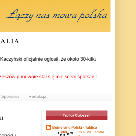
ralia
ński oficjalnie ogłosił, że około 30-kilku posłów zrezygnował
ponownie stał się miejscem spotkania Polonii z całego świata
Sponsors
Redakcja
Tablica Ogłoszeń
u
Bumerang Polski - Tablica
Vis a -Vis - Koktail
schodu.