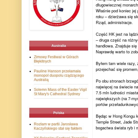
długowiecznej monarchin
Właśnie pod koniec jej
roku – dzierżawa się s
Rząd, administracje.
Część HK jest na lądz
– druga część na różny
handlowa. Znajduje się
Australia
Naprawdę warto to zob
Zimowy Festiwal w Górach
Błękitnych
Byłem tam wiele razy,
przejechać się promem,
Pauline Hanson przełamała
monopol duopolu rządzącego
Australią
Po obu stronach brzegó
najwięcej na świecie 
Solemn Mass of the Easter Vigil
7.5 mln ludności miasta
St Mary's Cathedral Sydney
największych (na 7-mym
portów przeładunkowych
Polska
Będąc w Hong Kongu kon
Temple Street, Jade St
Rozłam w partii Jarosława
bogactwa świata ryb i
Kaczyńskiego stał się faktem