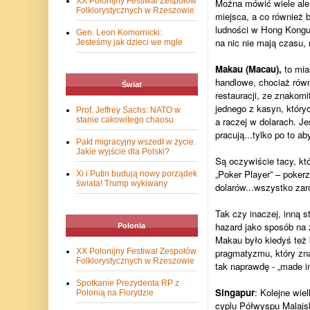
XX Polonijny Festiwal Zespołów
Można mówić wiele ale
Folklorystycznych w Rzeszowie
miejsca, a co również 
ludności w Hong Kongu 
Gen. Leon Komornicki:
na nic nie mają czasu,
Jesteśmy jak dzieci we mgle
Makau (Macau),
to mia
handlowe, chociaż równi
Świat
restauracji, ze znakomi
jednego z kasyn, któryc
Prof. Jeffrey Sachs: NATO w
stanie cakowitego chaosu
a raczej w dolarach. Je
pracują...tylko po to 
Pakt migracyjny wszedł w życie.
Jakie wyjście dla Polski?
Są oczywiście tacy, kt
„Poker Player” – pokerz
Xi i Putin budują nowy porządek
świata! Trump wykiwany
dolarów...wszystko zar
Tak czy inaczej, inną s
hazard jako sposób na
Polonia
Makau było kiedyś też 
XX Polonijny Festiwal Zespołów
pragmatyzmu, który zna 
Folklorystycznych w Rzeszowie
tak naprawdę - „made i
Spotkanie Prezydenta RP z
Singapur
: Kolejne wie
Polonią na Florydzie
cyplu Półwyspu Malajsk