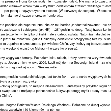
 na pewno w Hong Kongu nigdy nie można się nudzić. Nie ma na to czasu, a
bardzo ciekawe: wbrew tym wszystkim codziennym stresom wielkiego miasta
– jest jedną z najwyższych na świecie. (W pierwszej dziesiątce). Widocznie 
 nie mają nawet czasu chorować i umierać...
sto podobne ale zupełnie inne. Nie aż tak bardzo „zindustrializowane” - nie a
e zatłoczone i zabiegane (jak HK) – „28” godzin na dobę. Tutaj trzeba konie
tym jedzeniem- nie tylko chińskim ale z całego świata. Natomiast absolutnie
h jest tutaj mnóstwo i gdzie Chińczycy codziennie przegrywają fortuny. Miliar
st to zupełnie niezrozumiałe, jak właśnie Chińczycy, którzy są bardzo praco
aby na weekend wpaść do Makau – i wszystko przegrać.
órzy wygrywają fortuny. Poznałem kilku takich, którzy nawet na wizytówkach 
ysta. Jeden z nich, w roku 2009, kupił mój dom na Sovereign Island – za wie
obił w ciągu jednej nocy... Niesamowite.
troną medalu narodu chińskiego, jest także fakt – że to naród wyjątkowych ha
 życie a czasem rozrywkę.
kolonią portugalską, to miejsce niesamowite. Fantastyczny przykład logiki c
swoje racje i tradycje a jednocześnie kultywuje potęgę myśli i pracy mas lu
n China”.
lkie i bogate Państwo/Miasto Dalekiego Wschodu. Położone na dużej wyspie
iego; zaledwie 130 kilometrów na północ