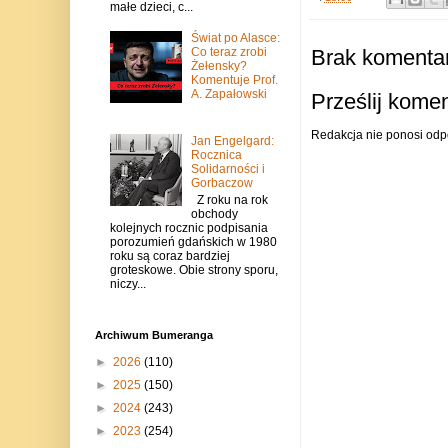
małe dzieci, c...
Świat po Alasce:
Brak komentar
Co teraz zrobi
Żełensky?
Komentuje Prof.
A. Zapałowski
Prześlij kome
Redakcja nie ponosi odp
Jan Engelgard:
Rocznica
Solidarności i
Gorbaczow
Z roku na rok
obchody
kolejnych rocznic podpisania
porozumień gdańskich w 1980
roku są coraz bardziej
groteskowe. Obie strony sporu,
niczy...
Archiwum Bumeranga
►
2026
(110)
►
2025
(150)
►
2024
(243)
►
2023
(254)