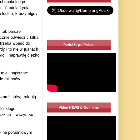
ni spokojnego
 – średnia życia
ludzie, którzy nigdy
ż tak bardzo
cznie odwiedzić kilka
 trzeba wpaść do
Podróże po Polsce
dy i to nie w juanach
wici i naprawdę ciężko
mieli napisane:
le milionów
zardzistów, traktują
hińskiego
Video NEWS & Opinions
dzkich – wszystko i
 - na południowym