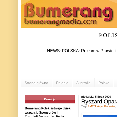
poli
NEWS: POLSKA: Rozłam w Prawie i Sprawiedl
Strona główna
Polonia
Australia
Polska
niedziela, 5 lipca 2020
Donacje
Ryszard Opar
Tagi:
AMEN
,
Azja
,
Podróże
,
Bumerang Polski istnieje dzięki
wsparciu Sponsorów i
Czytelników portalu. Twoja