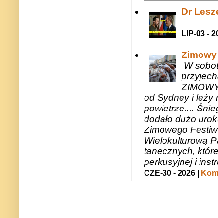
Dr Lesze
LIP-03 - 2
Zimowy 
W sobotę
przyjech
ZIMOWY 
od Sydney i leży 
powietrze.... Śni
dodało dużo uroku
Zimowego Festiwal
Wielokulturową P
tanecznych, któr
perkusyjnej i in
CZE-30 - 2026 |
Kome