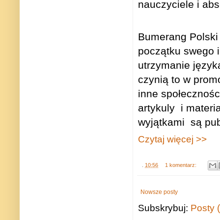
nauczyciele i ab
Bumerang Polski 
początku swego in
utrzymanie język
czynią to w pro
inne społeczności
artykuly
i materi
wyjątkami
są pu
Czytaj więcej >>
.
10:56
1 komentarz:
Nowsze posty
Subskrybuj:
Posty 