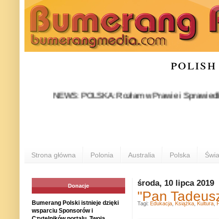
polish
NEWS: POLSKA: Rozłam w Prawie i Sprawiedliwości sta
Strona główna
Polonia
Australia
Polska
Świa
środa, 10 lipca 2019
Donacje
"Pan Tadeusz
Bumerang Polski istnieje dzięki
Tagi:
Edukacja
,
Książka
,
Kultura
,
wsparciu Sponsorów i
Czytelników portalu. Twoja