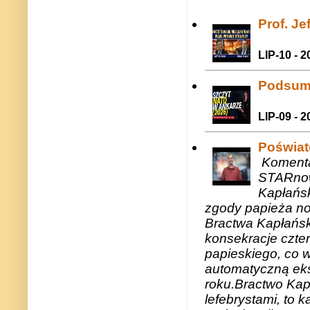
Prof. J
LIP-10 - 2
Podsum
LIP-09 - 2
Poświat
Komenta
STARnow
Kapłańsk
zgody papieża n
Bractwa Kapłańsk
konsekracje czte
papieskiego, co w
automatyczną eks
roku.Bractwo Ka
lefebrystami, to