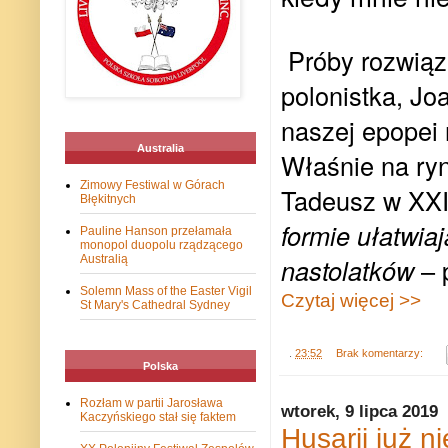
Próby rozwiąz
polonistka, Jo
naszej epopei 
Australia
Właśnie na ryn
Zimowy Festiwal w Górach
Tadeusz w XXI
Błękitnych
formie ułatwiaj
Pauline Hanson przełamała
monopol duopolu rządzącego
Australią
nastolatków
– 
Solemn Mass of the Easter Vigil
Czytaj więcej >>
St Mary's Cathedral Sydney
.
23:52
Brak komentarzy:
Polska
Rozłam w partii Jarosława
wtorek, 9 lipca 2019
Kaczyńskiego stał się faktem
Husarii już 