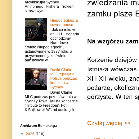
zwiedzania 
arcybiskupa Sydney
Anthonego Fishera "rokiem
zamku pisze 
straszliwym...
Niepodległość a
suwerenność
Jak co roku w
dniu 11 listopada
obchodzimy
Na wzgórzu za
Narodowe
Święto Niepodległości,
ustanowione w 1937 roku, a
przywrócone jako święto
Korzenie dziejów
państwowe w ...
stniała wówczas 
I
David Clarke
MLC z pasją o
zna
XI i XII wieku,
Polsce podczas
koncertu w
pożarze, okoliczn
Sydney
David Clarke
górzyste. W ten 
MLC podczas przemówienia w
Sydney Town Hall na koncercie
"Tribute to Freedom". Fot.
K.Bajkowski Wśród australjsk...
Czytaj więcej >>
Archiwum Bumeranga
▼
2026
(110)