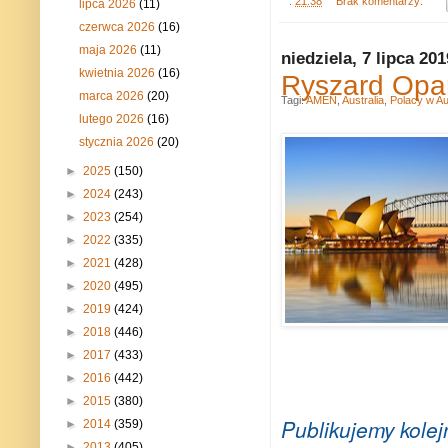
.
21:38
Brak komentarzy:
lipca 2026
(11)
czerwca 2026
(16)
maja 2026
(11)
niedziela, 7 lipca 201
kwietnia 2026
(16)
Ryszard Opar
marca 2026
(20)
Tagi:
AMEN
,
Australia
,
Polacy w Aus
lutego 2026
(16)
stycznia 2026
(20)
►
2025
(150)
►
2024
(243)
►
2023
(254)
►
2022
(335)
►
2021
(428)
►
2020
(495)
►
2019
(424)
►
2018
(446)
►
2017
(433)
►
2016
(442)
►
2015
(380)
Publikujemy kolej
►
2014
(359)
►
2013
(405)