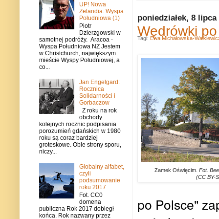
UP! Nowa
Zelandia: Wyspa
poniedziałek, 8 lipca
Południowa (1)
Piotr
Wędrówki po
Dzierzgowski w
Tagi:
Ewa Michałowska-Walkiewic
samotnej podróży. Aracoa -
Wyspa Południowa NZ Jestem
w Christchurch, największym
mieście Wyspy Południowej, a
co...
Jan Engelgard:
Rocznica
Solidarności i
Gorbaczow
Z roku na rok
obchody
kolejnych rocznic podpisania
porozumień gdańskich w 1980
roku są coraz bardziej
groteskowe. Obie strony sporu,
niczy...
Globalny alfabet,
Zamek Oświęcim.
Fot. Be
czyli
(CC BY-S
podsumowanie
roku 2017
Fot. CC0
po Polsce" za
domena
publiczna Rok 2017 dobiegł
końca. Rok nazwany przez