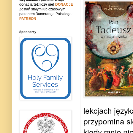
donacja też liczy się!
DONACJE
Zostań stałym lub czasowym
patronem Bumeranga Polskiego:
PATREON
Sponsorzy
lekcjach języ
przypomina si
kiedy mnie n