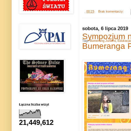
.
00:23
Brak komentarzy:
sobota, 6 lipca 2019
Sympozjum nt
Tagi:
Bumerang Juniora
,
Edukacja
Bumeranga P
Łączna liczba wizyt
21,449,612