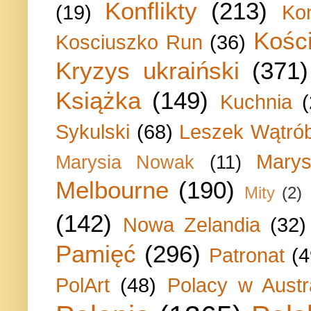
Konflikty
(213)
(19)
Ko
Kości
Kosciuszko Run
(36)
Kryzys ukraiński
(371)
Książka
(149)
Kuchnia
Sykulski
(68)
Leszek Wątrób
Marys
Marysia Nowak
(11)
Melbourne
(190)
Mity
(2)
(142)
Nowa Zelandia
(32)
Pamięć
(296)
Patronat
(4
PolArt
(48)
Polacy w Austra