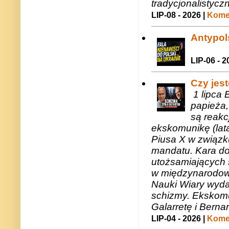
tradycjonalistycz
LIP-08 - 2026 |
Komen
Antypols
LIP-06 - 2
Czy jes
1 lipca 
papieża,
są reakc
ekskomunikę (lat
Piusa X w związk
mandatu. Kara do
utożsamiających 
w międzynarodow
Nauki Wiary wyda
schizmy. Ekskomu
Galarretę i Bernar
LIP-04 - 2026 |
Komen