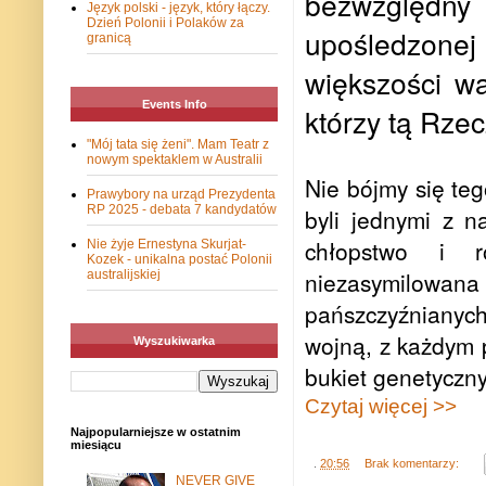
bezwzględny
Język polski - język, który łączy.
Dzień Polonii i Polaków za
upośledzonej 
granicą
większości wa
Events Info
którzy tą Rzec
"Mój tata się żeni". Mam Teatr z
nowym spektaklem w Australii
Nie bójmy się teg
Prawybory na urząd Prezydenta
RP 2025 - debata 7 kandydatów
byli jednymi z n
chłopstwo i r
Nie żyje Ernestyna Skurjat-
Kozek - unikalna postać Polonii
niezasymilowa
australijskiej
pańszczyźnianyc
wojną, z każdym 
Wyszukiwarka
bukiet genetyczny
Czytaj więcej >>
Najpopularniejsze w ostatnim
miesiącu
.
20:56
Brak komentarzy:
NEVER GIVE