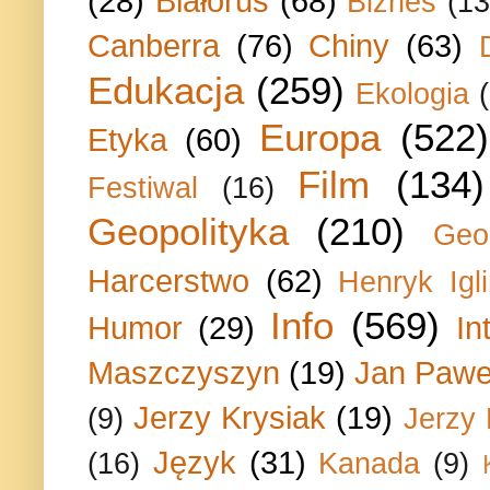
(28)
Białoruś
(68)
Biznes
(13
Canberra
(76)
Chiny
(63)
Edukacja
(259)
Ekologia
Europa
(522)
Etyka
(60)
Film
(134)
Festiwal
(16)
Geopolityka
(210)
Geo
Harcerstwo
(62)
Henryk Igli
Info
(569)
Humor
(29)
In
Maszczyszyn
(19)
Jan Paweł
Jerzy Krysiak
(19)
(9)
Jerzy
Język
(31)
(16)
Kanada
(9)