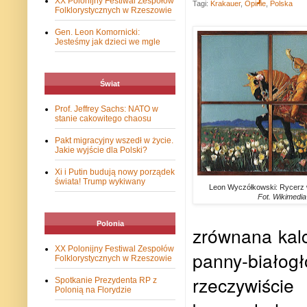
XX Polonijny Festiwal Zespołów
Tagi:
Krakauer
,
Opinie
,
Polska
Folklorystycznych w Rzeszowie
Gen. Leon Komornicki:
Jesteśmy jak dzieci we mgle
Świat
Prof. Jeffrey Sachs: NATO w
stanie cakowitego chaosu
Pakt migracyjny wszedł w życie.
Jakie wyjście dla Polski?
Xi i Putin budują nowy porządek
świata! Trump wykiwany
Leon Wyczółkowski: Rycerz w
Fot. Wikimedia
Polonia
zrównana kalce
XX Polonijny Festiwal Zespołów
panny-biał
Folklorystycznych w Rzeszowie
rzeczywiści
Spotkanie Prezydenta RP z
Polonią na Florydzie