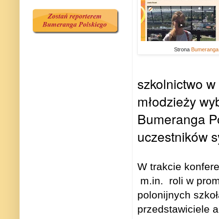
Strona
Bumeranga 
szkolnictwo w 
młodzieży wyb
Bumeranga Pol
uczestników 
W trakcie konfer
m.in.
roli w pr
polonijnych szko
przedstawiciele 