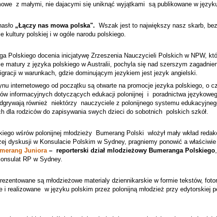
lmowe
z małymi, nie dajacymi się uniknąć wyjątkami
są publikowane w język
hasło
„Łączy nas mowa polska".
Wszak jest to największy nasz skarb, bez
e kultury polskiej i w ogóle narodu polskiego.
a Polskiego docenia inicjatywę Zrzeszenia Nauczycieli Polskich w NPW, kt
 matury z języka polskiego w Australii, pochyla się nad szerszym zagadnie
igracji w warunkach, gdzie dominującym jezykiem jest jezyk angielski.
nu internetowego od początku są otwarte na promocje jezyka polskiego, o 
ałów informacyjnych dotyczących edukacji polonijnej
i
poradnictwa językowe
odgrywają również niektórzy
nauczyciele z polonijnego systemu edukacyjnego
h dla rodziców do zapisywania swych dzieci do sobotnich polskich szkół.
kiego wśrów polonijnej młodzieży
Bumerang Polski
wlożył
mały wkład reda
szej dyskusji w Konsulacie Polskim w Sydney, pragniemy ponowić a właściwi
merang Juniora
–
reporterski dział mlodzieżowy Bumeranga Polskiego
Konsulat RP w Sydney.
rezentowane są młodzieżowe materialy dziennikarskie w formie tekstów, fotor
 i realizowane
w języku polskim przez polonijną młodzież przy edytorskiej 