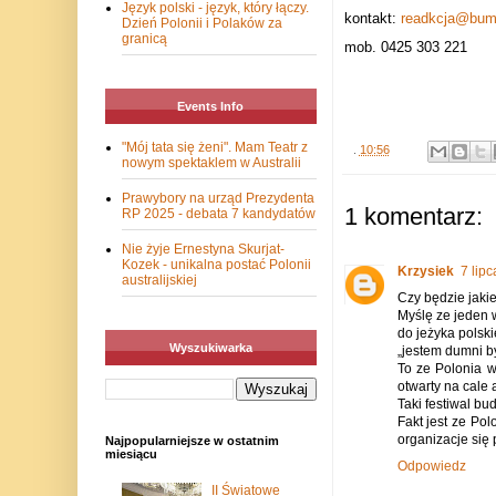
Język polski - język, który łączy.
kontakt:
readkcja@bum
Dzień Polonii i Polaków za
granicą
mob. 0425 303 221
Events Info
"Mój tata się żeni". Mam Teatr z
.
10:56
nowym spektaklem w Australii
Prawybory na urząd Prezydenta
1 komentarz:
RP 2025 - debata 7 kandydatów
Nie żyje Ernestyna Skurjat-
Kozek - unikalna postać Polonii
Krzysiek
7 lip
australijskiej
Czy będzie jaki
Myślę ze jeden w
do jeżyka polsk
Wyszukiwarka
„jestem dumni b
To ze Polonia w
otwarty na cale
Taki festiwal bu
Fakt jest ze Pol
organizacje się 
Najpopularniejsze w ostatnim
miesiącu
Odpowiedz
II Światowe