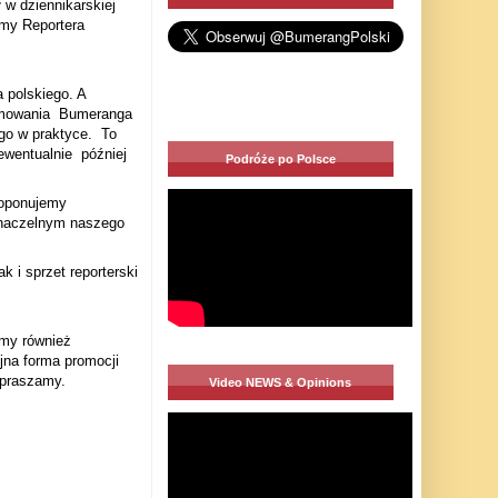
 w dziennikarskiej
omy Reportera
 polskiego. A
mowania
Bumeranga
go w praktyce.
To
ewentualnie
później
Podróże po Polsce
roponujemy
 naczelnym naszego
 i sprzet reporterski
my również
jna forma promocji
apraszamy.
Video NEWS & Opinions