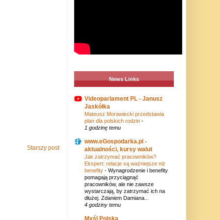
News Links
Videoparlament PL - Janusz
Jaskółka
Mateusz Morawiecki przedstawia
plan dla polskich rodzin
-
1 godzinę temu
www.eGospodarka.pl -
Starszy post
aktualności, kursy walut
Jak zatrzymać pracowników?
Ekspert: relacje są ważniejsze niż
benefity
-
Wynagrodzenie i benefity
pomagają przyciągnąć
pracowników, ale nie zawsze
wystarczają, by zatrzymać ich na
dłużej. Zdaniem Damiana...
4 godziny temu
Myśl Polska