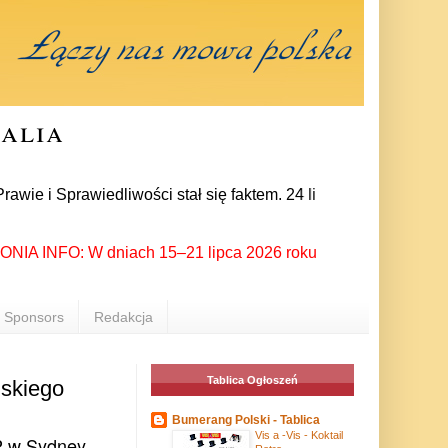
ralia
prawiedliwości stał się faktem. 24 lipca prezes partii Jarosł
 INFO: W dniach 15–21 lipca 2026 roku Rzeszów ponownie stał s
Sponsors
Redakcja
Tablica Ogłoszeń
lskiego
Bumerang Polski - Tablica
Vis a -Vis - Koktail
P w Sydney