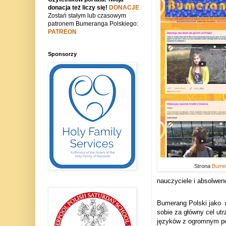
donacja też liczy się!
DONACJE
Zostań stałym lub czasowym
patronem Bumeranga Polskiego:
PATREON
Sponsorzy
Strona
Bumer
nauczyciele i absolwe
Bumerang Polski jako m
sobie za główny cel ut
języków z ogromnym pow