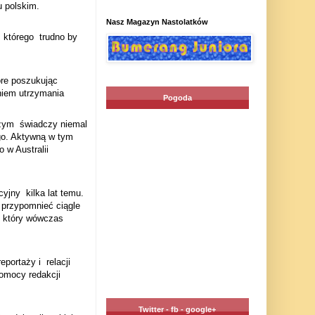
u polskim.
Nasz Magazyn Nastolatków
 którego
trudno by
óre poszukując
niem utrzymania
Pogoda
czym świadczy niemal
go.
Aktywną w tym
 w Australii
kcyjny
kilka lat temu.
e przypomnieć
ciągle
, który wówczas
eportaży i
relacji
pomocy redakcji
Twitter - fb - google+