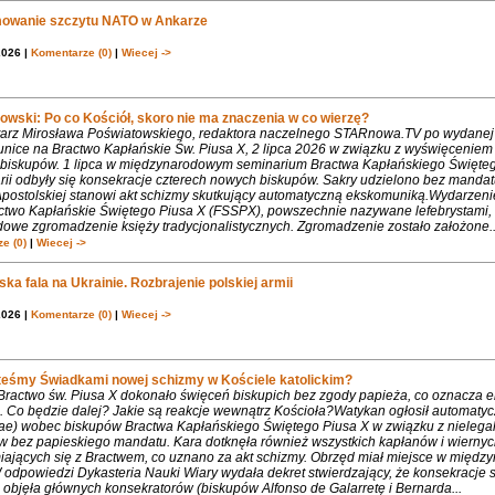
owanie szczytu NATO w Ankarze
2026 |
Komentarze (0)
|
Wiecej ->
owski: Po co Kościół, skoro nie ma znaczenia w co wierzę?
rz Mirosława Poświatowskiego, redaktora naczelnego STARnowa.TV po wydanej
nice na Bractwo Kapłańskie Św. Piusa X, 2 lipca 2026 w związku z wyświęcenie
biskupów. 1 lipca w międzynarodowym seminarium Bractwa Kapłańskiego Święte
rii odbyły się konsekracje czterech nowych biskupów. Sakry udzielono bez mandat
Apostolskiej stanowi akt schizmy skutkujący automatyczną ekskomuniką.Wydarzeni
ctwo Kapłańskie Świętego Piusa X (FSSPX), powszechnie nazywane lefebrystami, 
dowe zgromadzenie księży tradycjonalistycznych. Zgromadzenie zostało założone..
e (0)
|
Wiecej ->
ka fala na Ukrainie. Rozbrajenie polskiej armii
2026 |
Komentarze (0)
|
Wiecej ->
teśmy Świadkami nowej schizmy w Kościele katolickim?
 Bractwo św. Piusa X dokonało święceń biskupich bez zgody papieża, co oznacza 
. Co będzie dalej? Jakie są reakcje wewnątrz Kościoła?Watykan ogłosił automaty
iae) wobec biskupów Bractwa Kapłańskiego Świętego Piusa X w związku z nielega
w bez papieskiego mandatu. Kara dotknęła również wszystkich kapłanów i wiernyc
iających się z Bractwem, co uznano za akt schizmy. Obrzęd miał miejsce w międ
 odpowiedzi Dykasteria Nauki Wiary wydała dekret stwierdzający, że konsekracje 
objęła głównych konsekratorów (biskupów Alfonso de Galarretę i Bernarda...