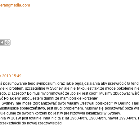
erangmedia.com
ca 2019 15:49
eś posumowanie tego sympozjum, oraz jakie będą działania aby przewrócić ta ten
ielki problem, szczególnie w Sydney, ale nie tylko, jest fakt ze młode pokolenie n
iego. Dlaczego? Bo musimy promować ze „polski jest cool”. Musimy zbudować wśr
yć Polakiem” albo „jestem dumni ze mam polskie korzenie”.
 Sydney nie może zorganizować swój własny „festiwal polskości” w Darling Harbo
 australijskie społeczeństwo, jest drugi problemem. Musimy się pokazywać poza wł
duje dumę ze swoich korzeni bo jest w prestiżowym lokalizacji w Sydney.
onia w 2019r jest totalnie inna nic ta z lat 1960-tych, 1980-tych, nawet 1990-tych
przekształcili do nowej rzeczywistości.