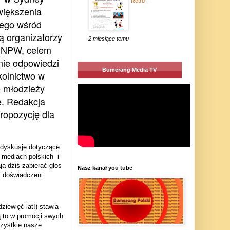
Retro
-
większenia
iego wśród
ą organizatorzy
2 miesiące temu
w NPW, celem
nie odpowiedzi
Bumerang Media TV
kolnictwo w
e młodzieży
ę. Redakcja
ropozycję dla
i dyskusje dotyczące
w mediach polskich
i
ą dziś zabierać głos
Nasz kanał you tube
, doświadczeni
iewięć lat!) stawia
ą to w promocji swych
szystkie nasze