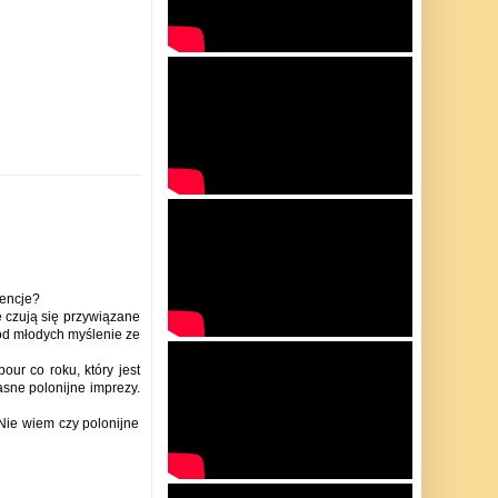
dencje?
ie czują się przywiązane
ód młodych myślenie ze
ur co roku, który jest
asne polonijne imprezy.
. Nie wiem czy polonijne