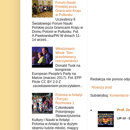
Forum Nauki
Polskiej poza
Granicami Kraju
w Pułtusku
Uczestnicy II
Światowego Forum Nauki
Polskiej poza Granicami Kraju w
Domu Polonii w Pułtusku. Fot.
A.Pawłowska/PAI W dniach 11-
14 wrześ...
Włodzimierz
Wnuk: Tani
prześmiewcy
rzeczywistości
Donald Tusk na
kongresie
European People's Party na
Malcie (marzec 2017). Fot. EPP
Redakcja nie ponosi odp
Flickr CC BY 2.0 Z
zaciekawieniem przeczytałem...
Nowszy post
Polonia w Antalyi
Subskrybuj:
Komentarze 
(Turcja).
Rozmowa 1
Członkowie
Prof. J
Polonijnego
Stowarzyszenia
LIP-10 - 
Kultury i Nauki w Antalyi -
Polonia w Antalyi to w dużym
stopniu ludzie młodzi, mający