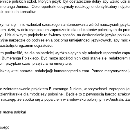
ennice polskich szkół, których język
był dostatecznie dobry aby wziąć udział
umeranga Juniora.
Obie reporterki otrzymały redakcyjne identyfikatory i dypl
rąk polskich konsulów.
zymał się
- nie wzbudzil szerszego zainteresowania wśród nauczycieli języka
em dziś, w dniu sympozjum zaproszenie dla edukatorów polonijnych do pro
y.
Udział w tym projekcie t
o świetny sposób na doskonalenie języka polskie
kcyjne narzędzie do podniesienia poziomu umiejętnosci językowych,
aby móc 
australijski egzamin dojrzałości.
m podkreślić, że dla najbardziej wyróżniających się młodych reporterów zap
i Bumeranga Polskiego. Być może spośród nich ktoś stanie się redaktorem
com przyjdzie czas przejścia na emeryturę.
dakcją w tej sprawie: redakcja@ bumerangmedia.com Pomoc merytoryczna jak
ie zainteresawanie projektem Bumeranga Juniora, w przyszłości
zaproponuje
iennikarskie dla młodzieży polonijnej. Będzie to z pewnością bardzo atrakcy
 nadzieję, że spotka się z poparciem w środowisku polonijnym w Australii. Z
s mowa polska!
kiego