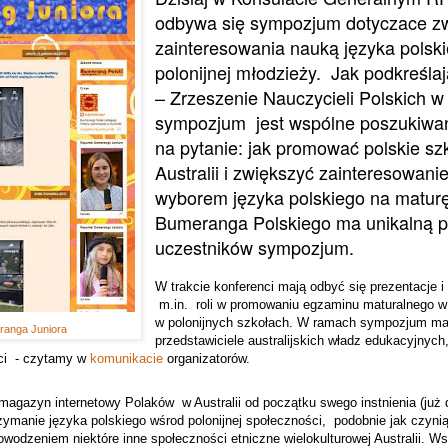
odbywa się sympozjum dotyczace z
zainteresowania nauką języka polsk
polonijnej młodzieży.
Jak podkreślaj
– Zrzeszenie Nauczycieli Polskich 
sympozjum
jest wspólne poszukiwa
na pytanie: jak promować polskie sz
Australii i zwiększyć zainteresowani
wyborem języka polskiego na matur
Bumeranga Polskiego ma unikalną p
uczestników sympozjum.
W trakcie konferenci mają odbyć się prezentacje 
m.in.
roli w promowaniu egzaminu maturalnego 
w polonijnych szkołach. W ramach sympozjum maj
anga Juniora
przedstawiciele australijskich władz edukacyjnych
nci - czytamy w
komunikacie
organizatorów.
agazyn internetowy Polaków w Australii od początku swego instnienia (już dz
rzymanie języka polskiego wśrod polonijnej społeczności, podobnie jak czyni
odzeniem niektóre inne społeczności etniczne wielokulturowej Australii. W