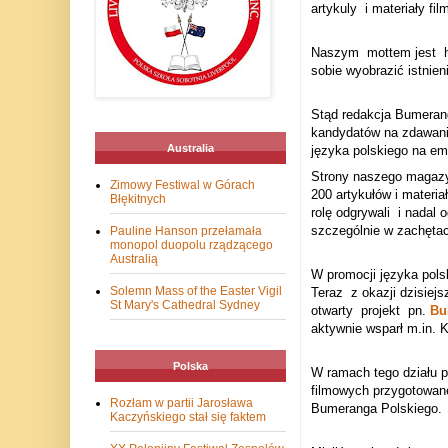
artykuly
i materiały fi
Naszym
mottem jest
sobie wyobrazić istnieni
Stąd redakcja Bumerang
kandydatów na zdawanie
Australia
języka polskiego na em
Strony naszego magazy
Zimowy Festiwal w Górach
200 artykułów i materi
Błękitnych
rolę odgrywali
i nadal 
szczególnie w zachętac
Pauline Hanson przełamała
monopol duopolu rządzącego
Australią
W promocji języka pols
Solemn Mass of the Easter Vigil
Teraz
z okazji dzisiej
St Mary's Cathedral Sydney
otwarty
projekt
pn.
Bu
aktywnie wsparł m.in. 
Polska
W ramach tego działu p
filmowych
przygotowane
Rozłam w partii Jarosława
Bumeranga Polskiego.
Kaczyńskiego stał się faktem