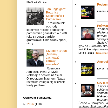
małe dzieci, c...
Podsum
Jan Engelgard:
LIP-09 - 
Rocznica
Solidarności i
Gorbaczow
Z roku na rok
Poświat
obchody
Komenta
kolejnych rocznic podpisania
ekskomu
porozumień gdańskich w 1980
nowych 
roku są coraz bardziej
Szwajca
groteskowe. Obie strony sporu,
Stolicy 
niczy...
typu od 1988 roku.Bra
katolickie międzynaro
Grzegorz Braun:
LIP-08 - 2026 |
Komentarz
„Musimy
zachować
zdrowy
Antypols
rozsądek”
Rozmowa
LIP-06 - 
Agnieszki Piwar z "Myśli
Polskiej" z posłem na Sejm
Grzegorzem Braunem. Nasza
rozmowa zbiegła się w czasie,
Czy jes
kiedy padliśm...
1 lipca
schizmę
sentent
biskupó
Archiwum Bumeranga
utożsam
Écône w Szwajcarii. W
►
2026
(110)
schizmy. Ekskomunika 