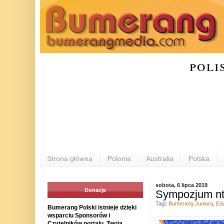
poli
Strona główna
Polonia
Australia
Polska
sobota, 6 lipca 2019
Donacje
Sympozjum nt.
Tagi:
Bumerang Juniora
,
Ed
Bumerang Polski istnieje dzięki
wsparciu Sponsorów i
Czytelników portalu. Twoja