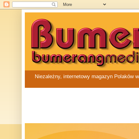
Niezależny, internetowy magazyn Polaków w Au