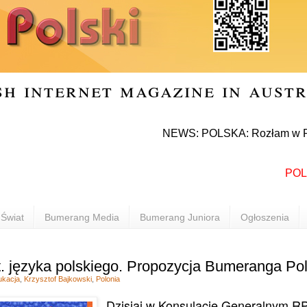
sh internet magazine in aust
NEWS: POLSKA: Rozłam w Prawie i S
POLONIA
Świat
Bumerang Media
Bumerang Juniora
Ogłoszenia
 języka polskiego. Propozycja Bumeranga Po
ukacja
,
Krzysztof Bajkowski
,
Polonia
Dzisiaj w Konsulacie Generalnym R