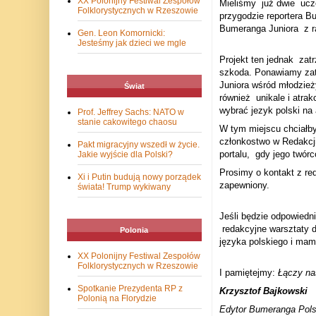
XX Polonijny Festiwal Zespołów
Mieliśmy
już dwie
ucz
Folklorystycznych w Rzeszowie
przygodzie reportera B
Bumeranga Juniora
z 
Gen. Leon Komornicki:
Jesteśmy jak dzieci we mgle
Projekt ten jednak
zatr
szkoda. Ponawiamy zat
Juniora wśród młodzież
Świat
również
unikale i atra
wybrać jezyk polski na 
Prof. Jeffrey Sachs: NATO w
stanie cakowitego chaosu
W tym miejscu chciałby
członkostwo w Redakcj
Pakt migracyjny wszedł w życie.
portalu, gdy jego twór
Jakie wyjście dla Polski?
Prosimy o kontakt z re
Xi i Putin budują nowy porządek
zapewniony.
świata! Trump wykiwany
Jeśli będzie odpowiedn
redakcyjne warsztaty dz
Polonia
języka polskiego i mam
XX Polonijny Festiwal Zespołów
Folklorystycznych w Rzeszowie
I pamiętejmy:
Łączy na
Spotkanie Prezydenta RP z
Krzysztof Bajkowski
Polonią na Florydzie
Edytor Bumeranga Pols