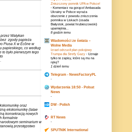
Zniszczony pomnik UPA w Polsce!
-
Komentarz na gorąco! Ambasada
Ukrainy w Polsce wyraża
oburzenie z powodu zniszczenia
pomnika w Liskach (osada
Białystok, powiat hrubieszowski)
upamiętnia...
8 godzin temu
 przez Watykan
m bez zgody papieża
Wiadomości ze świata –
go Piusa X w Écône w
Wolne Media
u papieskiego, co według
Izrael odrzucił plan pokojowy
e to było pierwszym tego
Trumpa dla Strefy Gazy
-
Uznaje
to
tylko te zapisy, które są mu na
.
rękę?
1 dzień temu
Telegram - NewsFactoryPL
-
Wydarzenia 18:50 - Polsat
News
-
DW - Polish
ekskomunikę oraz
-
czną ekskomunikę (latae
lną konsekracją nowych
RT News
h formalnie
zynarodowym seminarium w
-
stanowią przestępstwo
SPUTNIK International