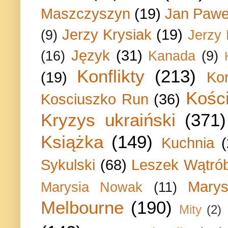
Maszczyszyn
(19)
Jan Paweł
Jerzy Krysiak
(19)
(9)
Jerzy
Język
(31)
(16)
Kanada
(9)
Konflikty
(213)
(19)
Ko
Kości
Kosciuszko Run
(36)
Kryzys ukraiński
(371)
Książka
(149)
Kuchnia
Sykulski
(68)
Leszek Wątrób
Marys
Marysia Nowak
(11)
Melbourne
(190)
Mity
(2)