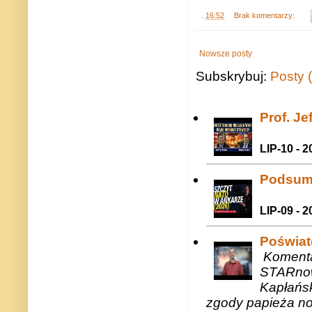
.
16:52
Brak komentarzy:
Nowsze posty
Subskrybuj:
Posty 
Prof. J
LIP-10 - 2
Podsum
LIP-09 - 2
Poświat
Komenta
STARnow
Kapłańsk
zgody papieża n