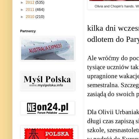
►
2012
(535)
Olivia and Chopin's hands. W
►
2011
(464)
►
2010
(210)
kilka dni wczes
Partnerzy
odlotem do Par
Ale wróćmy do pocz
tysiące uczniów tak
upragnione wakacje
semestralna. Szczeg
zasiądą do swoich
Dla Olivii Urbaniak
długi czas zapiszą 
szkole, szesnastole