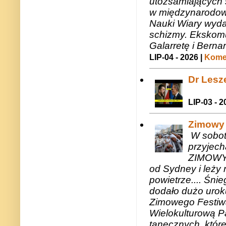
utożsamiających 
w międzynarodow
Nauki Wiary wyda
schizmy. Ekskomu
Galarretę i Bernar
LIP-04 - 2026 |
Komen
Dr Lesze
LIP-03 - 2
Zimowy 
W sobotę
przyjech
ZIMOWY 
od Sydney i leży 
powietrze.... Śni
dodało dużo uroku
Zimowego Festiwal
Wielokulturową P
tanecznych, któr