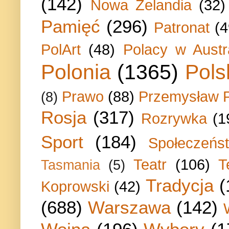
(142)
Nowa Zelandia
(32)
Pamięć
(296)
Patronat
(4
PolArt
(48)
Polacy w Austra
Polonia
(1365)
Pols
Prawo
(88)
Przemysław P
(8)
Rosja
(317)
Rozrywka
(1
Sport
(184)
Społeczeńs
Teatr
(106)
T
Tasmania
(5)
Tradycja
(
Koprowski
(42)
(688)
Warszawa
(142)