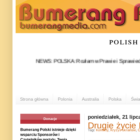
polish
NEWS: POLSKA: Rozłam w Prawie i Sprawiedliwości sta
Strona główna
Polonia
Australia
Polska
Świa
poniedziałek, 21 lipc
Donacje
Drugie życie
Bumerang Polski istnieje dzięki
Tagi:
Konflikty
,
Kryzys ukraiński
,
O
wsparciu Sponsorów i
Czytelników portalu. Twoja