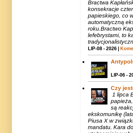
Bractwa Kapłańsk
konsekracje czte
papieskiego, co w
automatyczną eks
roku.Bractwo Ka
lefebrystami, to
tradycjonalistycz
LIP-08 - 2026 |
Komen
Antypols
LIP-06 - 2
Czy jes
1 lipca 
papieża,
są reakc
ekskomunikę (lat
Piusa X w związk
mandatu. Kara do