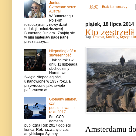
Juniora:
Czerwone serce
.
19:47
Brak komentarzy:
Australii
W Bumerangu
Polskim
piątek, 18 lipca 2014
rozpoczynamy nowy dział
redakcji młodzieżowej –
Kto zestrzeli
Bumerang Juniora . Znajdą się
Tagi:
Dramat
,
Konflikty
,
Kryzys ukr
w nim materiały nadesłane
przez naszyc...
Niepodległość a
suwerenność
Jak co roku w
dniu 11 listopada
obchodzimy
Narodowe
Święto Niepodległości,
ustanowione w 1937 roku, a
przywrócone jako święto
państwowe w ...
Globalny alfabet,
czyli
podsumowanie
roku 2017
Fot. CC0
domena
publiczna Rok 2017 dobiegł
Amsterdamu do
końca. Rok nazwany przez
arcybiskupa Sydney