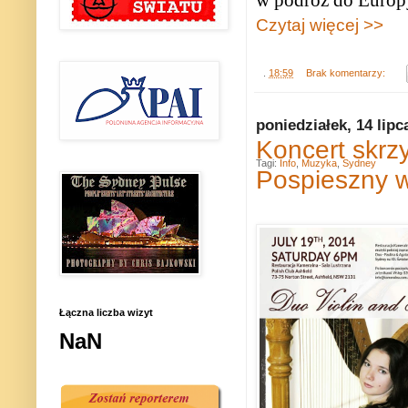
w podróż do Europy
Czytaj więcej >>
.
18:59
Brak komentarzy:
poniedziałek, 14 lipc
Koncert skrz
Tagi:
Info
,
Muzyka
,
Sydney
Pospieszny w
Łączna liczba wizyt
NaN