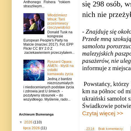
się 298 osób, w
Anthonego Fishera "rokiem
straszliwym...
nich nie przeżył
Włodzimierz
Wnuk: Tani
prześmiewcy
rzeczywistości
- Znajduję się okoł
Donald Tusk na
kongresie
Przede mną szokują
European People's Party na
Malcie (marzec 2017). Fot. EPP
samolotu porozrzuc
Flickr CC BY 2.0 Z
malezyjskich paszp
zaciekawieniem przeczytałem...
pasażerów, nie uleg
Ryszard Opara:
AMEN - Myśli na
informuje z miejsc
ostatki
karnawału życia
Jedną z bardzo
Powstańcy,
którzy 
niezrozumiałych
i niedocenianych podstaw życia
km na północ od mi
i zdrowia jest U śmiech -
pozytywny stosunek – do
ukraiński samolot 
wszystkiego. Myślenie, rado...
Świadkowie potwierd
Czytaj więcej >>
Archiwum Bumeranga
▼
2026
(110)
lipca 2026
(11)
.
23:14
Brak komentarzy: