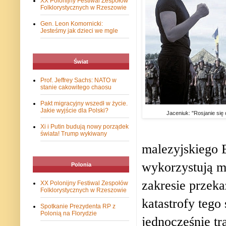
XX Polonijny Festiwal Zespołów
Folklorystycznych w Rzeszowie
Gen. Leon Komornicki:
Jesteśmy jak dzieci we mgle
Świat
Prof. Jeffrey Sachs: NATO w
stanie cakowitego chaosu
Pakt migracyjny wszedł w życie.
Jakie wyjście dla Polski?
Jaceniuk: "Rosjanie się d
Xi i Putin budują nowy porządek
świata! Trump wykiwany
malezyjskiego 
wykorzystują m
Polonia
zakresie przeka
XX Polonijny Festiwal Zespołów
Folklorystycznych w Rzeszowie
katastrofy tego
Spotkanie Prezydenta RP z
Polonią na Florydzie
jednocześnie tr