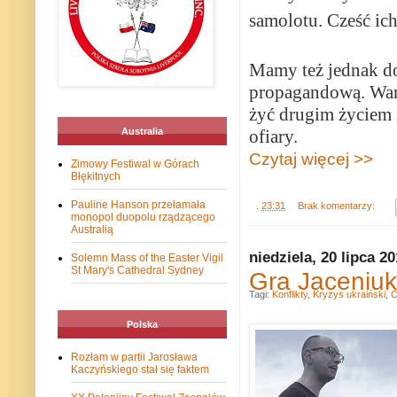
samolotu. Cześć ic
Mamy też jednak do
propagandową. Wart
żyć drugim życiem 
Australia
ofiary.
Czytaj więcej >>
Zimowy Festiwal w Górach
Błękitnych
Pauline Hanson przełamała
.
23:31
Brak komentarzy:
monopol duopolu rządzącego
Australią
niedziela, 20 lipca 2
Solemn Mass of the Easter Vigil
St Mary's Cathedral Sydney
Gra Jaceniu
Tagi:
Konflikty
,
Kryzys ukraiński
,
O
Polska
Rozłam w partii Jarosława
Kaczyńskiego stał się faktem