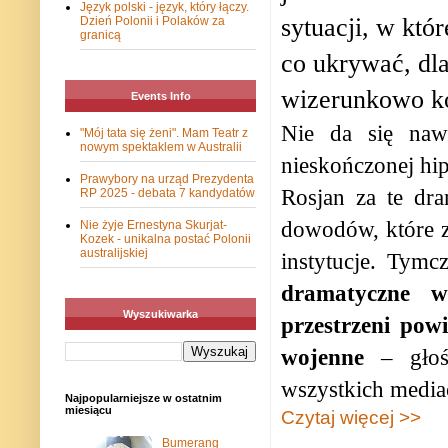
Język polski - język, który łączy.
sytuacji, w któr
Dzień Polonii i Polaków za
granicą
co ukrywać, dl
wizerunkowo ko
Events Info
Nie da się naw
"Mój tata się żeni". Mam Teatr z
nowym spektaklem w Australii
nieskończonej hip
Prawybory na urząd Prezydenta
Rosjan za te dra
RP 2025 - debata 7 kandydatów
dowodów, które z
Nie żyje Ernestyna Skurjat-
Kozek - unikalna postać Polonii
australijskiej
instytucje. Tym
dramatyczne w
Wyszukiwarka
przestrzeni pow
wojenne
– głoś
wszystkich media
Najpopularniejsze w ostatnim
miesiącu
Czytaj więcej >>
Bumerang