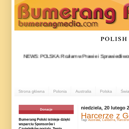
polish
NEWS: POLSKA: Rozłam w Prawie i Sprawiedliwości stał si
POL
Strona główna
Polonia
Australia
Polska
Świa
niedziela, 20 lutego 
Donacje
Harcerze z 
Bumerang Polski istnieje dzięki
Tagi:
Australia
,
Canberra
,
Harcers
wsparciu Sponsorów i
Czytelników portalu. Twoja