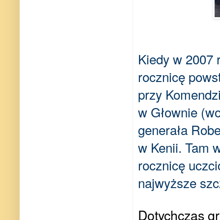
Kiedy w 2007 
rocznicę pows
przy Komendzi
w Głownie (woj
generała Robe
w Kenii. Tam w
rocznicę uczci
najwyższe szc
Dotychczas gr