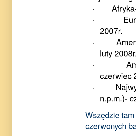
·
Afryka
·
Eur
2007r.
·
Amer
luty 2008r
·
Am
czerwiec 
·
Najwy
n.p.m.)- c
Wszędzie tam z
czerwonych bar