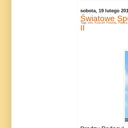
sobota, 19 lutego 20
Światowe Spo
Tagi:
Info
,
Kościół
,
Polonia
,
Polska
II