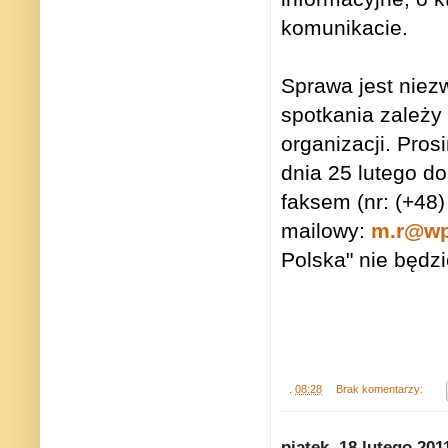
komunikacie.
Sprawa jest niezw
spotkania zależy
organizacji. Pros
dnia 25 lutego d
faksem (nr: (+48
mailowy:
m.r@wp
Polska" nie będz
.
08:28
Brak komentarzy:
piątek, 18 lutego 201