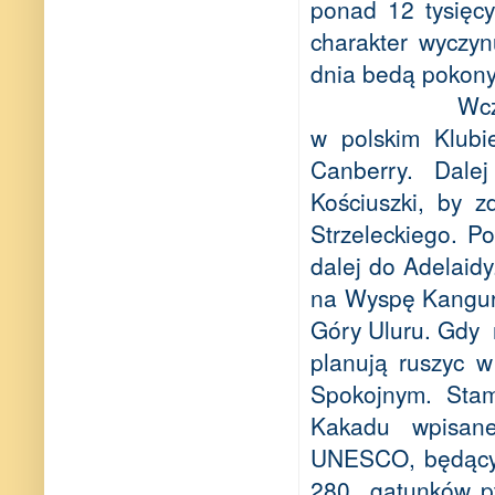
ponad 12 tysięc
charakter wyczy
dnia bedą pokony
Wcz
w polskim Klubi
Canberry. Dalej
Kościuszki, by 
Strzeleckiego. P
dalej do Adelaidy
na Wyspę Kangur
Góry Uluru. Gdy
planują ruszyc w
Spokojnym. Sta
Kakadu wpisan
UNESCO, będąc
280
gatunków pt