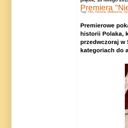
Premiera "Ni
Tagi:
Film
,
Historia
,
Melbourne
,
Sy
Premierowe poka
historii Polaka,
przedwczoraj w 
kategoriach do 