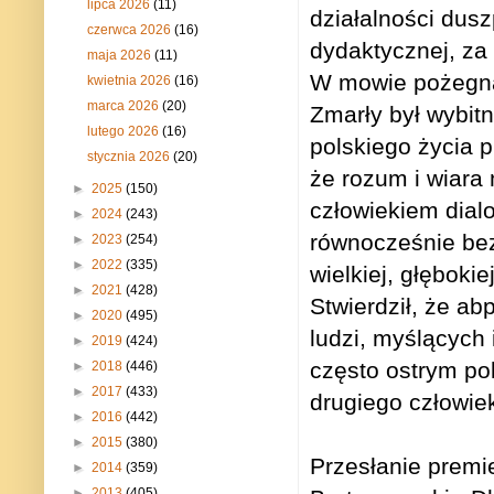
lipca 2026
(11)
działalności dusz
czerwca 2026
(16)
dydaktycznej, za 
maja 2026
(11)
W mowie pożegnal
kwietnia 2026
(16)
marca 2026
(20)
Zmarły był wybit
lutego 2026
(16)
polskiego życia 
stycznia 2026
(20)
że rozum i wiara 
►
2025
(150)
człowiekiem dialog
►
2024
(243)
równocześnie bez 
►
2023
(254)
►
2022
(335)
wielkiej, głęboki
►
2021
(428)
Stwierdził, że ab
►
2020
(495)
ludzi, myślących 
►
2019
(424)
często ostrym pol
►
2018
(446)
►
2017
(433)
drugiego człowiek
►
2016
(442)
►
2015
(380)
Przesłanie premi
►
2014
(359)
►
2013
(405)