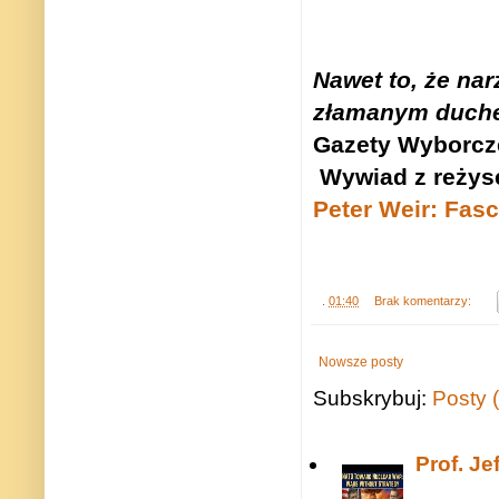
Nawet to, że nar
złamanym duche
Gazety Wyborcze
Wywiad z reży
Peter Weir: Fasc
.
01:40
Brak komentarzy:
Nowsze posty
Subskrybuj:
Posty 
Prof. J