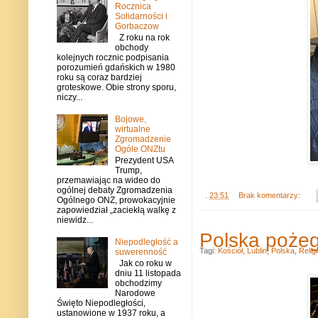
Rocznica
Solidarności i
Gorbaczow
Z roku na rok
obchody
kolejnych rocznic podpisania
porozumień gdańskich w 1980
roku są coraz bardziej
groteskowe. Obie strony sporu,
niczy...
Bojowe,
wirtualne
Zgromadzenie
Ogóle ONZtu
Prezydent USA
Trump,
przemawiając na wideo do
ogólnej debaty Zgromadzenia
.
23:51
Brak komentarzy:
Ogólnego ONZ, prowokacyjnie
zapowiedział „zaciekłą walkę z
niewidz...
Polska pożeg
Niepodległość a
Tagi:
Kościół
,
Lublin
,
Polska
,
Relig
suwerenność
Jak co roku w
dniu 11 listopada
obchodzimy
Narodowe
Święto Niepodległości,
ustanowione w 1937 roku, a