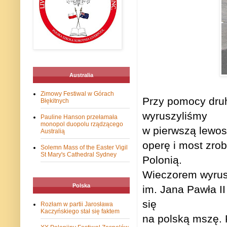
Australia
Zimowy Festiwal w Górach
Przy pomocy dru
Błękitnych
wyruszyliśmy
Pauline Hanson przełamała
monopol duopolu rządzącego
w pierwszą lewos
Australią
operę i most zrob
Solemn Mass of the Easter Vigil
St Mary's Cathedral Sydney
Polonią.
Wieczorem wyrus
Polska
im. Jana Pawła II
się
Rozłam w partii Jarosława
Kaczyńskiego stał się faktem
na polską mszę. 