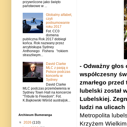
przywrócone jako święto
państwowe w ...
Globalny alfabet,
czyli
podsumowanie
roku 2017
Fot. CC0
domena
publiczna Rok 2017 dobiegł
końca. Rok nazwany przez
arcybiskupa Sydney
Anthonego Fishera "rokiem
straszliwym...
David Clarke
- Odważny głos 
MLC z pasją o
Polsce podczas
współczesny świ
koncertu w
Sydney
zmarłego przed 
David Clarke
MLC podczas przemówienia w
lubelski został
Sydney Town Hall na koncercie
"Tribute to Freedom". Fot.
Lubelskiej. Zeg
K.Bajkowski Wśród australjsk...
ludzi na ulicach
Metropolita lube
Archiwum Bumeranga
Krzyżem Wielkim 
▼
2026
(110)