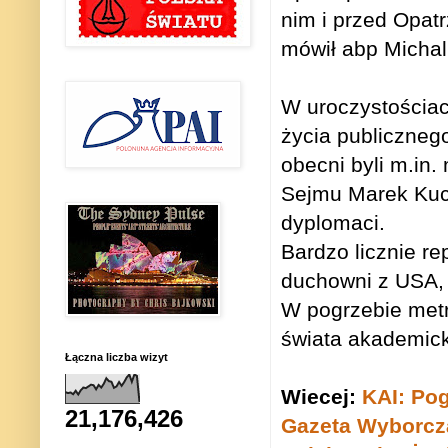
nim i przed Opat
mówił abp Michal
W uroczystościac
życia publiczneg
obecni byli m.in
Sejmu Marek Kuch
dyplomaci.
Bardzo licznie re
duchowni z USA,
W pogrzebie metro
świata akademick
Łączna liczba wizyt
Wiecej:
KAI: Pog
21,176,426
Gazeta Wyborcz