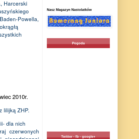
, Harcerski
uszyńskiego
Nasz Magazyn Nastolatków
 Baden-Powella,
 okrągłą
szystkich
Pogoda
wiec 2010r.
lilijką ZHP.
i- dla nich
kraj czerwonych
Twitter - fb - google+
i niecodziennej