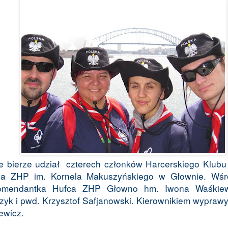
 bierze udział
czterech członków Harcerskiego Klub
fca ZHP im. Kornela Makuszyńskiego w Głownie. Wśr
komendantka Hufca ZHP Głowno hm. Iwona Waśkiew
yk i pwd. Krzysztof Safjanowski. Kierownikiem wyprawy
ewicz.