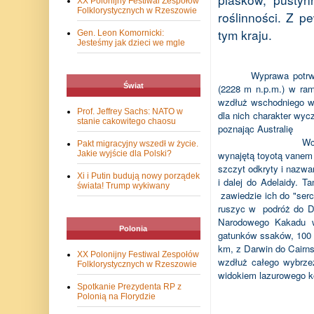
XX Polonijny Festiwal Zespołów
Folklorystycznych w Rzeszowie
roślinności. Z p
tym kraju.
Gen. Leon Komornicki:
Jesteśmy jak dzieci we mgle
Wyprawa potr
Świat
(2228 m n.p.m.) w ram
wzdłuż wschodniego w
Prof. Jeffrey Sachs: NATO w
dla nich charakter wyc
stanie cakowitego chaosu
poznając Australię
Wc
Pakt migracyjny wszedł w życie.
wynajętą toyotą vanem
Jakie wyjście dla Polski?
szczyt odkryty i nazw
Xi i Putin budują nowy porządek
i dalej do Adelaidy. 
świata! Trump wykiwany
zawiedzie ich do "serca
ruszyc w
podróż do 
Narodowego Kakadu 
Polonia
gatunków ssaków, 100
km, z Darwin do Cairns
XX Polonijny Festiwal Zespołów
wzdłuż całego wybrze
Folklorystycznych w Rzeszowie
widokiem lazurowego ko
Spotkanie Prezydenta RP z
Polonią na Florydzie