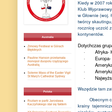
Kiedy w 2007 rok
Klub Wyprawowy 
w Głownie (woj. 
twórcy skautingu,
rocznicę uczcić 
kontynentów.
Australia
Dotychczas grup
Zimowy Festiwal w Górach
Błękitnych
·
Afryka- 
·
Europa- 
Pauline Hanson przełamała
monopol duopolu rządzącego
·
Ameryka
Australią
·
Ameryka
Solemn Mass of the Easter Vigil
St Mary's Cathedral Sydney
·
Najwyższ
Wszędzie tam zat
Polska
Obecnym cel
Rozłam w partii Jarosława
krainy tajemnicz
Kaczyńskiego stał się faktem
piasków, pustyn