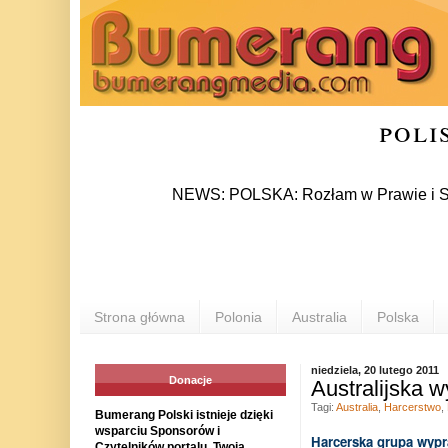
poli
NEWS: POLSKA: Rozłam w Prawie i Sprawiedli
Strona główna
Polonia
Australia
Polska
niedziela, 20 lutego 2011
Donacje
Australijska 
Tagi:
Australia
,
Harcerstwo
,
Bumerang Polski istnieje dzięki
wsparciu Sponsorów i
Harcerska grupa wypr
Czytelników portalu. Twoja