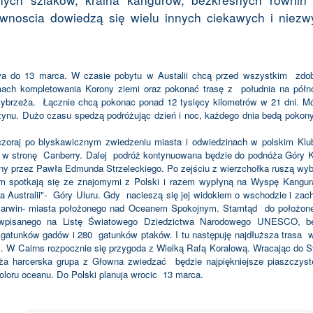
ewnoscia dowiedzą się wielu innych ciekawych i niezw
wa do 13 marca
.
W czasie pobytu w Austalii chcą przed wszystkim
zdo
ach kompletowania Korony ziemi oraz pokonać trasę z
południa na półn
ybrzeża.
Łącznie chcą pokonac ponad 12 tysięcy kilometrów w 21 dni. 
zynu. Dużo czasu spedzą podróżując dzień i noc, każdego dnia bedą pokon
zoraj po blyskawicznym zwiedzeniu miasta i odwiedzinach w polskim Klubi
 w stronę
Canberry. Dalej
podróż kontynuowana będzie do podnóża Góry K
any przez Pawła Edmunda Strzeleckiego. Po zejściu z wierzchołka ruszą wy
Tam spotkają się ze znajomymi z Polski i razem wypłyną na Wyspę Kangur
 Australii"-
Góry Uluru. Gdy
nacieszą się jej widokiem o wschodzie i zach
Darwin- miasta położonego nad Oceanem Spokojnym. Stamtąd
do położo
wpisanego na Listę Światowego Dziedzictwa Narodowego UNESCO, b
 gatunków gadów i 280
gatunków ptaków. I tu następuję najdłuższa trasa
w
. W Cairns rozpocznie się przygoda z Wielką Rafą Koralową. Wracając do 
ża harcerska grupa z Głowna zwiedzać
będzie najpiękniejsze piaszczyst
loru oceanu. Do Polski planuja wrocic
13 marca.