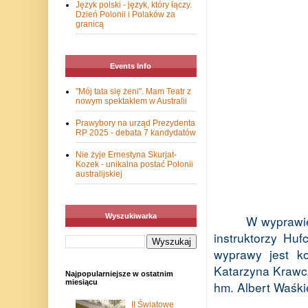
Język polski - język, który łączy.
Dzień Polonii i Polaków za
granicą
Events Info
"Mój tata się żeni". Mam Teatr z
nowym spektaklem w Australii
Prawybory na urząd Prezydenta
RP 2025 - debata 7 kandydatów
Nie żyje Ernestyna Skurjat-
Kozek - unikalna postać Polonii
australijskiej
Wyszukiwarka
W wyprawie
instruktorzy Hu
wyprawy jest 
Katarzyna Krawcz
Najpopularniejsze w ostatnim
miesiącu
hm. Albert Waśki
II Światowe