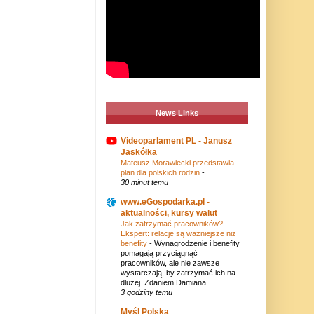
News Links
Videoparlament PL - Janusz
Jaskółka
Mateusz Morawiecki przedstawia
plan dla polskich rodzin
-
30 minut temu
www.eGospodarka.pl -
aktualności, kursy walut
Jak zatrzymać pracowników?
Ekspert: relacje są ważniejsze niż
benefity
-
Wynagrodzenie i benefity
pomagają przyciągnąć
pracowników, ale nie zawsze
wystarczają, by zatrzymać ich na
dłużej. Zdaniem Damiana...
3 godziny temu
Myśl Polska