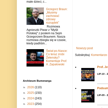
małe dzieci, c...
Grzegorz Braun:
„Musimy
zachować
zdrowy
rozsądek”
Rozmowa
Agnieszki Piwar z "Myśli
Polskiej" z posłem na Sejm
Grzegorzem Braunem. Nasza
rozmowa zbiegła się w czasie,
kiedy padliśm...
Nowszy post
Świat po Alasce:
Co teraz zrobi
Subskrybuj:
Komentarze 
Żełensky?
Komentuje Prof.
A. Zapałowski
Prof. J
LIP-10 - 
Archiwum Bumeranga
►
2026
(110)
Podsum
►
2025
(150)
LIP-09 - 
►
2024
(243)
►
2023
(254)