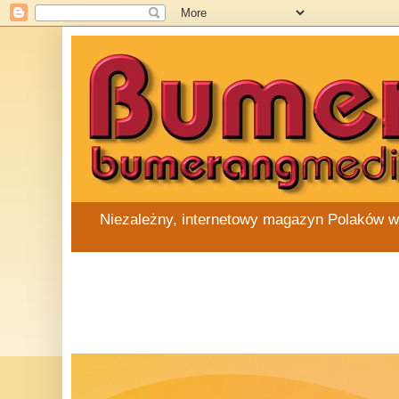
Niezależny, internetowy magazyn Polaków w Au