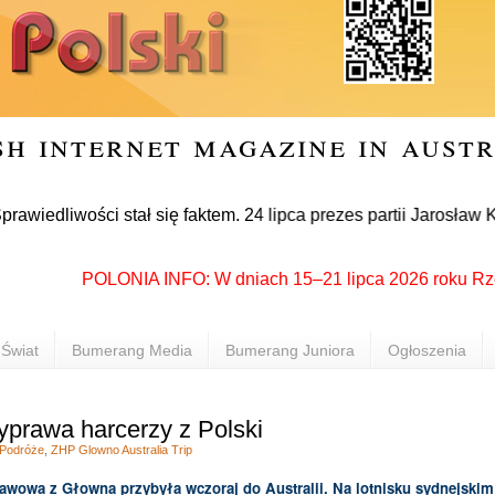
sh internet magazine in aust
wości stał się faktem. 24 lipca prezes partii Jarosław Kaczyń
POLONIA INFO: W dniach 15–21 lipca 2026 roku Rzeszów p
Świat
Bumerang Media
Bumerang Juniora
Ogłoszenia
wyprawa harcerzy z Polski
Podróże
,
ZHP Glowno Australia Trip
awowa z Głowna przybyła wczoraj do Australii. Na lotnisku sydnejskim 