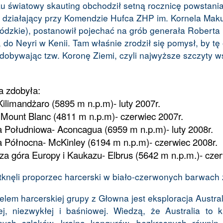
u światowy skauting obchodził setną rocznicę powstania
działający przy Komendzie Hufca ZHP im. Kornela Mak
łódzkie), postanowił pojechać na grób generała Roberta
 do Neyri w Kenii. Tam właśnie zrodził się pomysł, by tę
zdobywając tzw. Koronę Ziemi, czyli najwyższe szczyty w
a zdobyła:
Kilimandżaro (5895 m n.p.m)- luty 2007r.
Mount Blanc (4811 m n.p.m)- czerwiec 2007r.
 Południowa- Aconcagua (6959 m n.p.m)- luty 2008r.
 Północna- McKinley (6194 m n.p.m)- czerwiec 2008r.
a góra Europy i Kaukazu- Elbrus (5642 m n.p.m.)- czer
knęli proporzec harcerski w biało-czerwonych barwach z 
em harcerskiej grupy z Głowna jest eksploracja Australi
ej, niezwykłej i baśniowej. Wiedzą, że Australia to 
nych szlaków, kraina kangurów, bezkresnych równin 