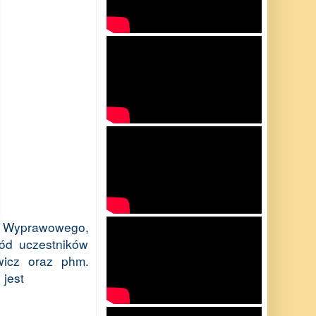
u Wyprawowego,
ód uczestników
icz oraz phm.
 jest