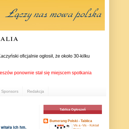
ralia
ski oficjalnie ogłosił, że około 30-kilku posłów zrezygnowało
onownie stał się miejscem spotkania Polonii z całego świata 
Sponsors
Redakcja
Tablica Ogłoszeń
Bumerang Polski - Tablica
Vis a -Vis - Koktail
witała ich hm.