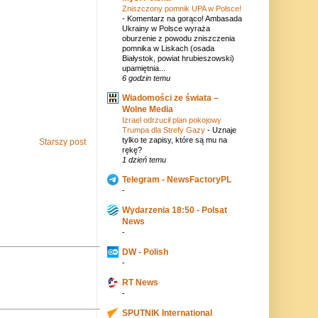
Zniszczony pomnik UPA w Polsce!
-
Komentarz na gorąco! Ambasada
Ukrainy w Polsce wyraża
oburzenie z powodu zniszczenia
pomnika w Liskach (osada
Białystok, powiat hrubieszowski)
upamiętnia...
6 godzin temu
Wiadomości ze świata –
Wolne Media
Izrael odrzucił plan pokojowy
Trumpa dla Strefy Gazy
-
Uznaje
tylko te zapisy, które są mu na
Starszy post
rękę?
1 dzień temu
Telegram - NewsFactoryPL
-
Wydarzenia 18:50 - Polsat
News
-
DW - Polish
-
RT News
-
SPUTNIK International