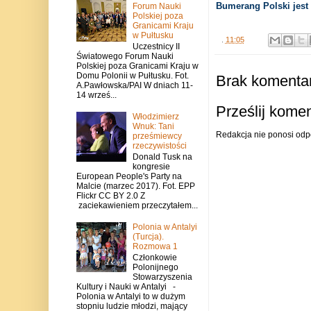
Bumerang Polski jest
Forum Nauki
Polskiej poza
Granicami Kraju
w Pułtusku
.
11:05
Uczestnicy II
Światowego Forum Nauki
Polskiej poza Granicami Kraju w
Domu Polonii w Pułtusku. Fot.
Brak komentar
A.Pawłowska/PAI W dniach 11-
14 wrześ...
Prześlij kome
Włodzimierz
Wnuk: Tani
Redakcja nie ponosi odp
prześmiewcy
rzeczywistości
Donald Tusk na
kongresie
European People's Party na
Malcie (marzec 2017). Fot. EPP
Flickr CC BY 2.0 Z
zaciekawieniem przeczytałem...
Polonia w Antalyi
(Turcja).
Rozmowa 1
Członkowie
Polonijnego
Stowarzyszenia
Kultury i Nauki w Antalyi -
Polonia w Antalyi to w dużym
stopniu ludzie młodzi, mający