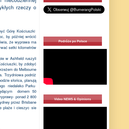
ykłych rzeczy o
być Górę Kościuszki
oc, by później wrócić
Mówia, że wyprawa ma
Podróże po Polsce
ywać setki kilometrów
e w Ashfield ruszyli
ościuszki, by zdobyć
brzeżem do Melbourne
a. Trzydniowa podróż
odzie słońca, planują
nego
niedaleko Parku
ędącym
domem 50
yprawy- ponad 2 800
Video NEWS & Opinions
Sydney przez Brisbane
e plaże i cieszyc sie