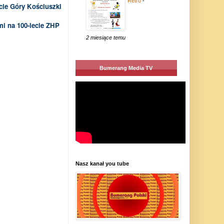
Retro
-
cie Góry Kościuszki
mi na 100-lecie ZHP
2 miesiące temu
Bumerang Media TV
Nasz kanał you tube