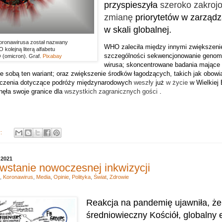
przyspieszyła
szeroko zakrojo
zmianę
priorytetów w zarząd
w skali globalnej.
oronawirusa został nazwany
WHO zaleciła między innymi zwiększeni
kolejną literą alfabetu
szczególności sekwencjonowanie geno
 (omicron). Graf.
Pixabay
wirusa;
skoncentrowane badania mające 
ze sobą ten wariant;
oraz zwiększenie środków łagodzących, takich jak obow
iczenia dotyczące podróży międzynarodowych
weszły
już
w życie
w Wielkiej B
ęła swoje granice dla
wszystkich zagranicznych gości
.
y:
 2021
owstanie nowoczesnej inkwizycji
,
Koronawirus
,
Media
,
Opinie
,
Polityka
,
Świat
,
Zdrowie
Reakcja na pandemię ujawniła, że 
średniowieczny Kościół, globalny 