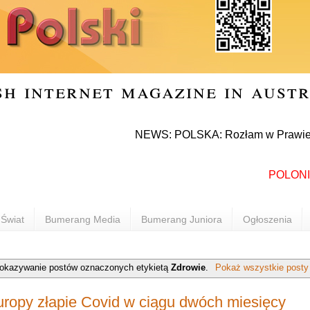
sh internet magazine in aust
NEWS: POLSKA: Rozłam w Prawie i Sprawied
POLONIA INF
Świat
Bumerang Media
Bumerang Juniora
Ogłoszenia
okazywanie postów oznaczonych etykietą
Zdrowie
.
Pokaż wszystkie posty
opy złapie Covid w ciągu dwóch miesięcy