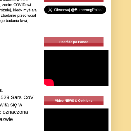
., zanim COVIDowi
óźniej, kiedy myślała
o zbadanie przeciwciał
go badania krwi,
Podróże po Polsce
a
1.529 Sars-CoV-
Video NEWS & Opinions
wiła się w
ać oznaczona
azwie