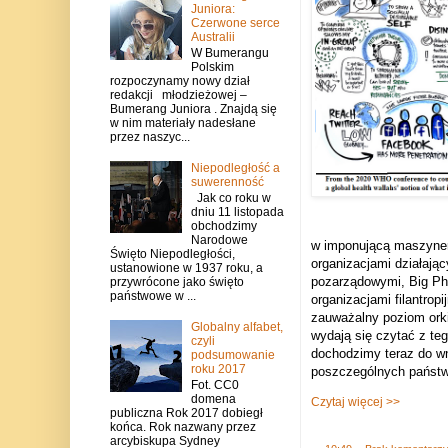
Juniora:
Czerwone serce
Australii
W Bumerangu
Polskim
rozpoczynamy nowy dział
redakcji młodzieżowej –
Bumerang Juniora . Znajdą się
w nim materiały nadesłane
przez naszyc...
Niepodległość a
suwerenność
Jak co roku w
dniu 11 listopada
obchodzimy
Narodowe
w imponującą maszyneri
Święto Niepodległości,
organizacjami działają
ustanowione w 1937 roku, a
pozarządowymi, Big Pha
przywrócone jako święto
państwowe w ...
organizacjami filantrop
zauważalny poziom orkie
Globalny alfabet,
wydają się czytać z t
czyli
dochodzimy teraz do wn
podsumowanie
roku 2017
poszczególnych państw
Fot. CC0
domena
Czytaj więcej >>
publiczna Rok 2017 dobiegł
końca. Rok nazwany przez
arcybiskupa Sydney