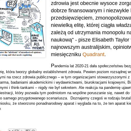
zdrowia jest obecnie wysoce zor
dobrze finansowanym i niezwykle
przedsięwzięciem, zmonopolizow
niewielką elitę, której ciągła wład
zależą od utrzymania monopolu n
naukową” - pisze Elisabeth Taylor
najnowszym australijskim, opinio
miesięczniku
Quadrant
.
P
andemia lat 2020-21 dała społeczeństwu be
ę, która tworzy globalny establishment zdrowia. Pewien poziom rozsądnej 
cymi na rzecz zdrowia publicznego – w tym organizacjami stowarzyszonymi z
rma, badaniami akademickimi i wydawnictwami, biurokracjami krajowymi, Bi
ijnymi i think-tankami – nigdy nie był sekretem. Ale reakcja na pandemię ujawn
stracji, który pozwala tym podmiotom na wspólne poruszanie się, nawet do te
ego samego przygotowanego scenariusza.
Doznajemy czegoś w rodzaju bruta
iosku, że stworzono ponadnarodowy aparat i wyglada na to, że ten aparat ki
.