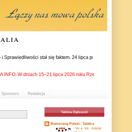
ralia
liwości stał się faktem. 24 lipca prezes partii Jarosław Kac
O: W dniach 15–21 lipca 2026 roku Rzeszów ponownie stał się m
Sponsors
Redakcja
Tablica Ogłoszeń
Bumerang Polski - Tablica
Vis a -Vis - Koktail