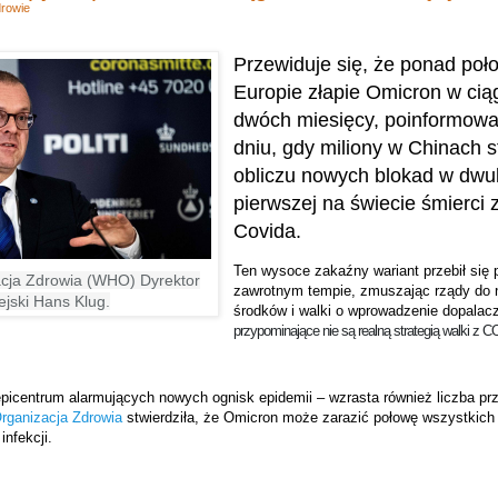
rowie
Przewiduje się, że ponad poł
Europie złapie Omicron w cią
dwóch miesięcy, poinformow
dniu, gdy miliony w Chinach s
obliczu nowych blokad w dwul
pierwszej na świecie śmierci
Covida.
Ten wysoce zakaźny wariant przebił się 
cja Zdrowia (WHO) Dyrektor
zawrotnym tempie, zmuszając rządy do 
jski Hans Klug.
środków i walki o wprowadzenie dopalac
przypominające nie są realną strategią walki z 
picentrum alarmujących nowych ognisk epidemii – wzrasta również liczba przyj
rganizacja Zdrowia
stwierdziła, że ​​Omicron może zarazić połowę wszystkich 
nfekcji.