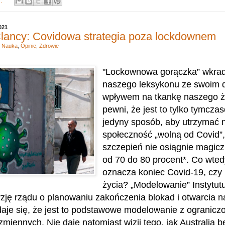
y:
021
Clancy: Covidowa strategia poza lockdownem
,
Nauka
,
Opinie
,
Zdrowie
"Lockownowa gorączka” wkradł
naszego leksykonu ze swoim 
wpływem na tkankę naszego ż
pewni, że jest to tylko tymcza
jedyny sposób, aby utrzymać 
społeczność „wolną od Covid”,
szczepień nie osiągnie magicz
od 70 do 80 procent*.
Co wte
oznacza koniec Covid-19, czy
życia?
„Modelowanie” Instytut
zję rządu o planowaniu zakończenia blokad i otwarcia n
aje się, że jest to podstawowe modelowanie z ogranic
 zmiennych.
Nie daje natomiast wizji tego, jak Australia b