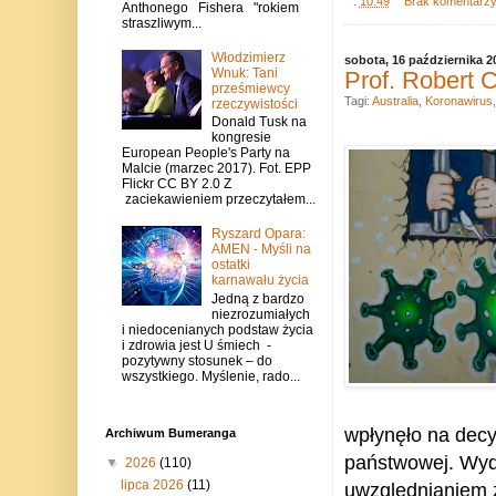
.
10:49
Brak komentarz
Anthonego Fishera "rokiem
straszliwym...
Włodzimierz
sobota, 16 października 2
Wnuk: Tani
Prof. Robert 
prześmiewcy
Tagi:
Australia
,
Koronawirus
rzeczywistości
Donald Tusk na
kongresie
European People's Party na
Malcie (marzec 2017). Fot. EPP
Flickr CC BY 2.0 Z
zaciekawieniem przeczytałem...
Ryszard Opara:
AMEN - Myśli na
ostatki
karnawału życia
Jedną z bardzo
niezrozumiałych
i niedocenianych podstaw życia
i zdrowia jest U śmiech -
pozytywny stosunek – do
wszystkiego. Myślenie, rado...
wpłynęło na decy
Archiwum Bumeranga
państwowej.
Wyd
▼
2026
(110)
lipca 2026
(11)
uwzględnianiem