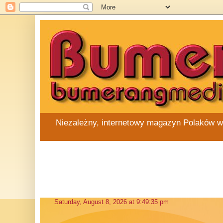
Niezależny, internetowy magazyn Polaków w Au