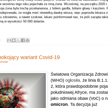
 wrześniu tego roku pojechała ze mną żona. Wcześniej, na początku 2020 r
ja żona była trochę przebarwiona, z bólem gardła, bólami głowy i kaszlem. P
odejrzewała, że ​​ mogła mieć niewielką dawkę wirusa, więc poprosiła lekarza 
dziwieniu, a nawet szokowi, lekarz poinformował nas, że jeśli zażąda takie
ną w wysokości 50 000 dolarów.
y:
pokojący wariant Covid-19
drowie
Światowa Organizacja Zdrowi
(WHO)
ogłosiła,
że linia B.1.
2, która prawdopodobnie poja
południowej Afryce, ma zost
jako odmiana obaw (VoC) o n
omicron
.
Ta decyzja już