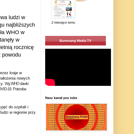
Retro
-
owa ludzi w
2 miesiące temu
gu najbliższych
ała WHO w
tanęły w
Bumerang Media TV
etnią rocznicę
 z powodu
przez kraje w
nałożenia nowych
zy.
Wg WHO dawki
COVID-19. Potrzeba
Nasz kanał you tube
ęć do szpitali i
ludzi w regionie przy