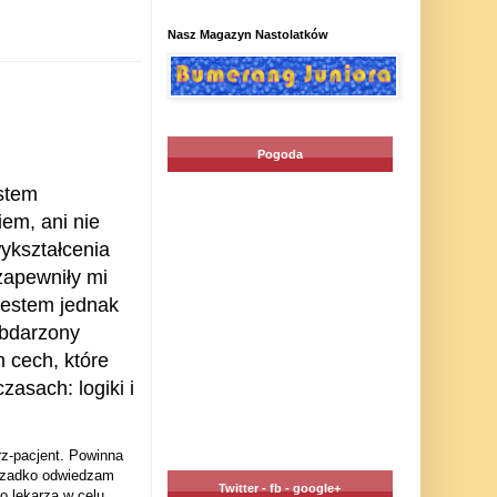
Nasz Magazyn Nastolatków
Pogoda
stem
em, ani nie
kształcenia
zapewniły mi
 Jestem jednak
obdarzony
m cech, które
zasach: logiki i
rz-pacjent. Powinna
 rzadko odwiedzam
Twitter - fb - google+
o lekarza w celu