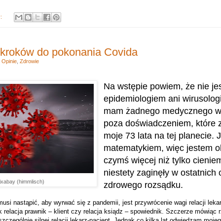
y:
 kroków do pokonania Covida
,
Opinie
,
Zdrowie
Na wstępie powiem, że nie je
epidemiologiem ani wirusologi
mam żadnego medycznego wy
poza doświadczeniem, które 
moje 73 lata na tej planecie.
matematykiem, więc jestem 
czymś więcej niż tylko cienie
niestety zaginęły w ostatnich c
ixabay (himmlisch)
zdrowego rozsądku.
usi nastąpić, aby wyrwać się z pandemii, jest przywrócenie wagi relacji leka
k relacja prawnik – klient czy relacja ksiądz – spowiednik. Szczerze mówiąc
zczególnie silnej relacji lekarz-pacjent. Jednak co kilka lat odwiedzam mojeg