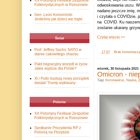
XX Polonijny Festiwal Zespołów
Folklorystycznych w Rzeszowie
odwoskowania uszu. We
nadano jeszcze imię, mo
Gen. Leon Komornicki:
i czytała o COVIDzie, p
Jesteśmy jak dzieci we mgle
na
COVID. Ku naszemu z
zostanie ukarany grzyw
Czytaj więcej >>
Świat
Prof. Jeffrey Sachs: NATO w
.
17:57
Brak komentarz
stanie cakowitego chaosu
Pakt migracyjny wszedł w życie.
Jakie wyjście dla Polski?
wtorek, 30 listopada 2021
Omicron - nie
Xi i Putin budują nowy porządek
Tagi:
Koronawirus
,
Nauka
,
Z
świata! Trump wykiwany
Polonia
XX Polonijny Festiwal Zespołów
Folklorystycznych w Rzeszowie
Spotkanie Prezydenta RP z
Polonią na Florydzie