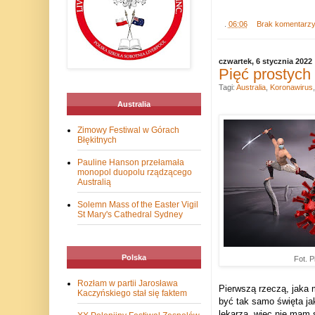
.
06:06
Brak komentarz
czwartek, 6 stycznia 2022
Pięć prostych
Tagi:
Australia
,
Koronawirus
Australia
Zimowy Festiwal w Górach
Błękitnych
Pauline Hanson przełamała
monopol duopolu rządzącego
Australią
Solemn Mass of the Easter Vigil
St Mary's Cathedral Sydney
Polska
Fot. P
Rozłam w partii Jarosława
Pierwszą rzeczą, jaka m
Kaczyńskiego stał się faktem
być tak samo święta ja
lekarza, więc nie mam s