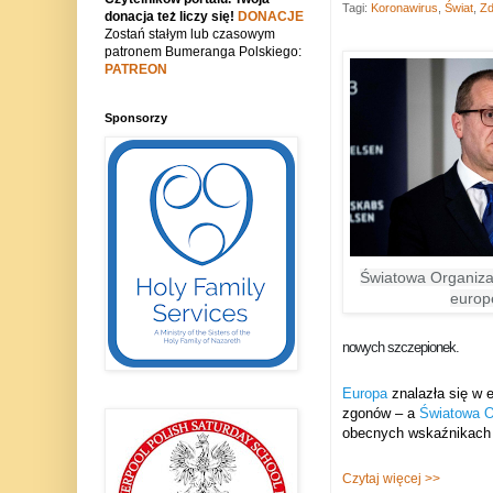
Tagi:
Koronawirus
,
Świat
,
Zd
donacja też liczy się!
DONACJE
Zostań stałym lub czasowym
patronem Bumeranga Polskiego:
PATREON
Sponsorzy
Światowa Organiza
europe
nowych szczepionek.
Europa
znalazła się w e
zgonów – a
Światowa O
obecnych wskaźnikach i
Czytaj więcej >>