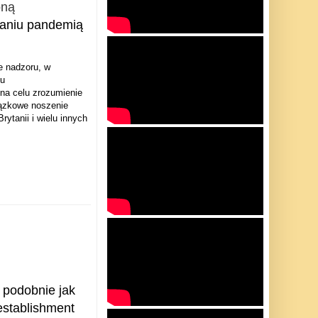
ną 
zaniu pandemią
e nadzoru, w
mu
na celu zrozumienie
iązkowe noszenie
rytanii i wielu innych
​​podobnie jak
establishment