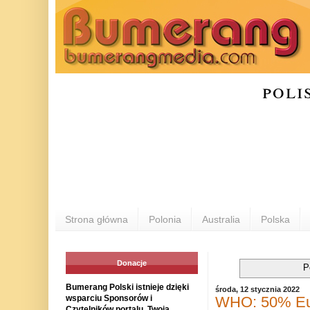
poli
Strona główna
Polonia
Australia
Polska
Donacje
P
Bumerang Polski istnieje dzięki
środa, 12 stycznia 2022
WHO: 50% Eur
wsparciu Sponsorów i
Czytelników portalu. Twoja