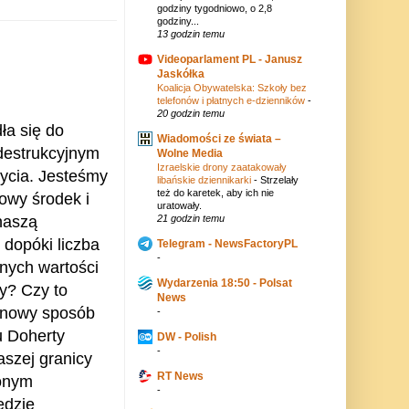
godziny tygodniowo, o 2,8
godziny...
13 godzin temu
Videoparlament PL - Janusz
Jaskółka
Koalicja Obywatelska: Szkoły bez
telefonów i płatnych e-dzienników
-
20 godzin temu
a się do
Wiadomości ze świata –
destrukcyjnym
Wolne Media
Izraelskie drony zaatakowały
ycia.
Jesteśmy
libańskie dziennikarki
-
Strzelały
też do karetek, aby ich nie
sowy środek i
uratowały.
naszą
21 godzin temu
 dopóki liczba
Telegram - NewsFactoryPL
-
nych wartości
Wydarzenia 18:50 - Polsat
dy?
Czy to
News
 nowy sposób
-
u Doherty
DW - Polish
-
aszej granicy
RT News
zonym
-
ędzie