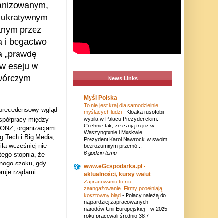
ganizowanym,
 lukratywnym
anym przez
za i bogactwo
a „prawdę
 w eseju w
twórczym
News Links
Myśl Polska
To nie jest kraj dla samodzielnie
zprecedensowy wgląd
myślących ludzi
-
Kloaka rusofobii
współpracy między
wybiła w Pałacu Prezydenckim.
Cuchnie tak, że czują to już w
 ONZ, organizacjami
Waszyngtonie i Moskwie.
g Tech i Big Media,
Prezydent Karol Nawrocki w swoim
iła wcześniej nie
bezrozumnym przemó...
6 godzin temu
go stopnia, że ​​
lnego szoku, gdy
www.eGospodarka.pl -
eruje rządami
aktualności, kursy walut
Zapracowanie to nie
zaangażowanie. Firmy popełniają
kosztowny błąd
-
Polacy należą do
najbardziej zapracowanych
narodów Unii Europejskiej – w 2025
roku pracowali średnio 38,7