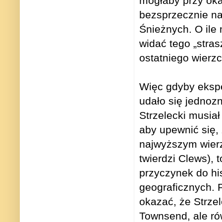
mogłaby przy okaz
bezsprzecznie na
Śnieżnych. O ile
widać tego „stra
ostatniego wierz
Więc gdyby ekspe
udało się jednozn
Strzelecki musia
aby upewnić się,
najwyższym wier
twierdzi Clews), t
przyczynek do his
geograficznych. 
okazać, że Strzel
Townsend, ale ró