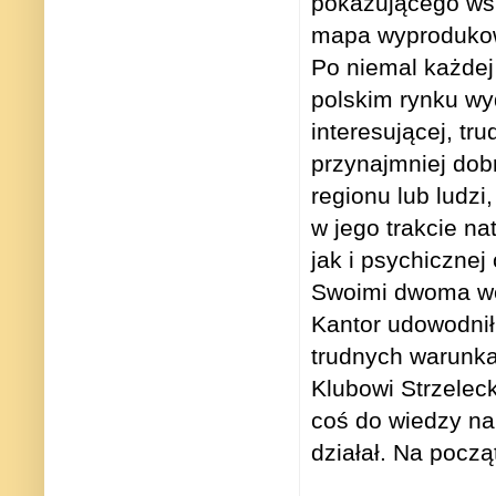
pokazującego ws
mapa wyprodukowa
Po niemal każdej
polskim rynku wy
interesującej, tr
przynajmniej dob
regionu lub ludzi
w jego trakcie na
jak i psychicznej
Swoimi dwoma wej
Kantor udowodnił
trudnych warunka
Klubowi Strzelec
coś do wiedzy na
działał. Na pocz