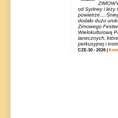
ZIMOWY 
od Sydney i leży 
powietrze.... Śni
dodało dużo uroku
Zimowego Festiwal
Wielokulturową P
tanecznych, któr
perkusyjnej i in
CZE-30 - 2026 |
Kome