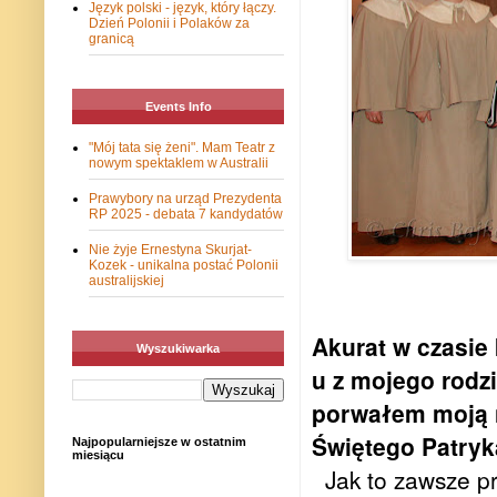
Język polski - język, który łączy.
Dzień Polonii i Polaków za
granicą
Events Info
"Mój tata się żeni". Mam Teatr z
nowym spektaklem w Australii
Prawybory na urząd Prezydenta
RP 2025 - debata 7 kandydatów
Nie żyje Ernestyna Skurjat-
Kozek - unikalna postać Polonii
australijskiej
Akurat w czasie
Wyszukiwarka
u z mojego rodz
porwałem moją 
Świętego Patryk
Najpopularniejsze w ostatnim
miesiącu
Jak to zawsze pr