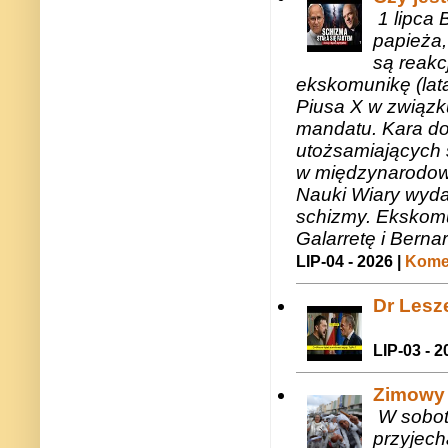
1 lipca 
papieża,
są reakc
ekskomunikę (lat
Piusa X w związk
mandatu. Kara do
utożsamiających 
w międzynarodow
Nauki Wiary wyda
schizmy. Ekskomu
Galarretę i Bernar
LIP-04 - 2026 |
Komen
Dr Lesze
LIP-03 - 2
Zimowy 
W sobotę
przyjech