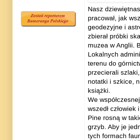
Nasz dziewiętnas
pracował, jak w
geodezyjne i ast
zbierał próbki sk
muzea w Anglii. B
Lokalnych admini
terenu do górnict
przecierali szlak
notatki i szkice,
książki.
We współczesnej A
wszedł człowiek i
Pine rosną w taki
grzyb. Aby je jed
tych formach faun