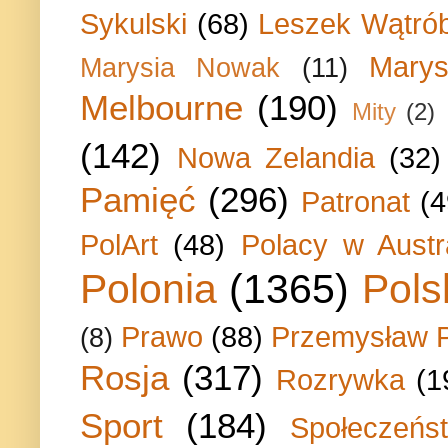
Sykulski
(68)
Leszek Wątrób
Marys
Marysia Nowak
(11)
Melbourne
(190)
Mity
(2)
(142)
Nowa Zelandia
(32)
Pamięć
(296)
Patronat
(4
PolArt
(48)
Polacy w Austra
Polonia
(1365)
Pols
Prawo
(88)
Przemysław P
(8)
Rosja
(317)
Rozrywka
(1
Sport
(184)
Społeczeńs