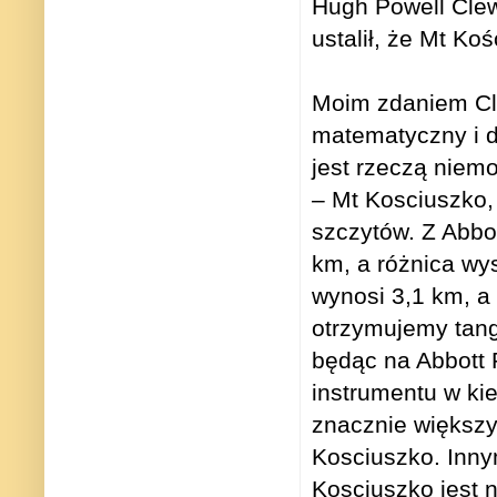
Hugh Powell Clew
ustalił, że Mt Ko
Moim zdaniem Cl
matematyczny i d
jest rzeczą niemo
– Mt Kosciuszko,
szczytów. Z Abbo
km, a różnica wy
wynosi 3,1 km, a
otrzymujemy tan
będąc na Abbott 
instrumentu w ki
znacznie większy
Kosciuszko. Innym
Kosciuszko jest n