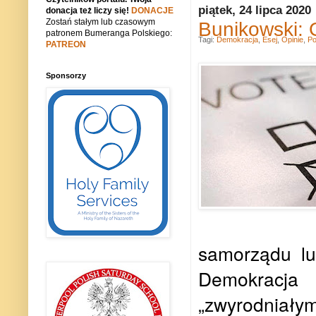
piątek, 24 lipca 2020
donacja też liczy się!
DONACJE
Zostań stałym lub czasowym
Bunikowski: 
patronem Bumeranga Polskiego:
Tagi:
Demokracja
,
Esej
,
Opinie
,
Po
PATREON
Sponsorzy
samorządu lud
Demokracj
„zwyrodniał