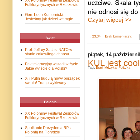
uczciwe. Skala ty
XX Polonijny Festiwal Zespołów
Folklorystycznych w Rzeszowie
nie odnosi się d
Gen. Leon Komornicki:
Czytaj więcej >>
Jesteśmy jak dzieci we mgle
.
23:34
Brak komentarzy:
Świat
Prof. Jeffrey Sachs: NATO w
piątek, 14 październi
stanie cakowitego chaosu
KUL jest cool
Pakt migracyjny wszedł w życie.
Tagi:
Esej
,
Muzyka
,
Polityka
Jakie wyjście dla Polski?
Xi i Putin budują nowy porządek
świata! Trump wykiwany
Polonia
XX Polonijny Festiwal Zespołów
Folklorystycznych w Rzeszowie
Spotkanie Prezydenta RP z
Polonią na Florydzie