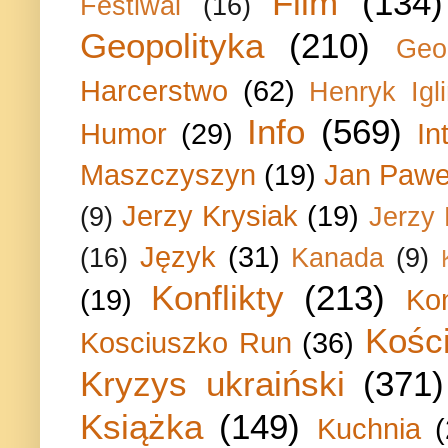
Film
(134)
Festiwal
(16)
Geopolityka
(210)
Geo
Harcerstwo
(62)
Henryk Igli
Info
(569)
Humor
(29)
In
Maszczyszyn
(19)
Jan Paweł
Jerzy Krysiak
(19)
(9)
Jerzy
Język
(31)
(16)
Kanada
(9)
Konflikty
(213)
(19)
Ko
Kości
Kosciuszko Run
(36)
Kryzys ukraiński
(371)
Książka
(149)
Kuchnia