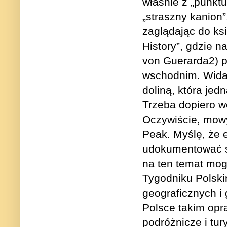
właśnie z „punktu
„straszny kanion
zaglądając do ks
History”, gdzie n
von Guerarda2) p
wschodnim. Widać
doliną, która jed
Trzeba dopiero w
Oczywi
ście, mow
Peak. Myślę, że e
udokumentować sw
na ten temat mog
Tygodniku Polski
geograficznych i 
Polsce takim opr
podróżnicze i tur