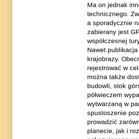
Ma on jednak inn
technicznego. Zw
a sporadycznie n
zabierany jest GP
współczesnej turys
Nawet publikacja
krajobrazy. Obec
rejestrować w cel
można także dost
budowli, stok gó
półwieczem wypa
wytwarzaną w pa
spustoszenie poz
prowadzić zarów
planecie, jak i 