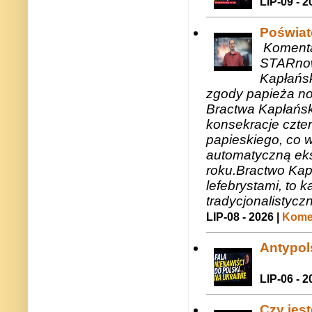
LIP-09 - 2
Poświat
Komenta
STARnow
Kapłańsk
zgody papieża n
Bractwa Kapłańsk
konsekracje czte
papieskiego, co w
automatyczną eks
roku.Bractwo Ka
lefebrystami, to
tradycjonalistycz
LIP-08 - 2026 |
Komen
Antypols
LIP-06 - 2
Czy jes