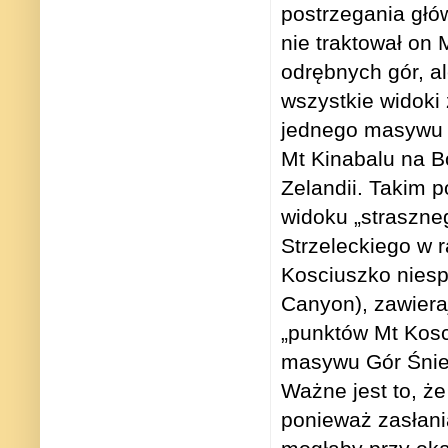
postrzegania głó
nie traktował on
odrębnych gór, a
wszystkie widoki 
jednego masywu 
Mt Kinabalu na B
Zelandii. Takim 
widoku „straszne
Strzeleckiego w 
Kosciuszko niesp
Canyon), zawieraj
„punktów Mt Kosc
masywu Gór Śnież
Ważne jest to, że
ponieważ zasłani