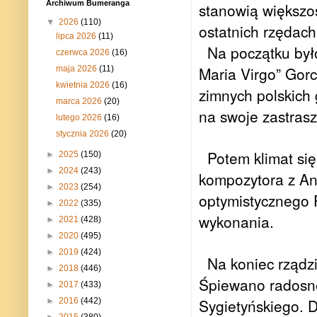
Archiwum Bumeranga
stanowią większoś
▼
2026
(110)
ostatnich rzędach
lipca 2026
(11)
Na początku był
czerwca 2026
(16)
Maria Virgo” Gorc
maja 2026
(11)
kwietnia 2026
(16)
zimnych polskich
marca 2026
(20)
na swoje zastrasz
lutego 2026
(16)
stycznia 2026
(20)
Potem klimat się
►
2025
(150)
►
2024
(243)
kompozytora z An
►
2023
(254)
optymistycznego 
►
2022
(335)
wykonania.
►
2021
(428)
►
2020
(495)
►
2019
(424)
Na koniec rządzi
►
2018
(446)
Śpiewano radosne 
►
2017
(433)
Sygietyńskiego. D
►
2016
(442)