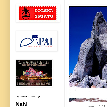
Łączna liczba wizyt
NaN
Townsend.
Fot.J.R