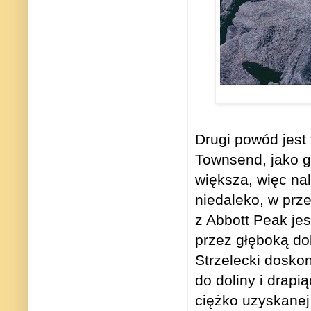
Drugi powód jest 
Townsend, jako g
większa, więc nal
niedaleko, w prz
z Abbott Peak je
przez głęboką do
Strzelecki doskon
do doliny i drapi
ciężko uzyskanej