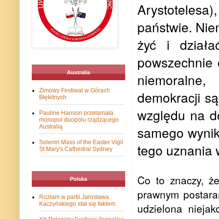
Arystotelesa
państwie. Niem
żyć i dział
powszechnie 
Australia
niemoralne
Zimowy Festiwal w Górach
demokracji s
Błękitnych
względu na do
Pauline Hanson przełamała
monopol duopolu rządzącego
Australią
samego wyniku
Solemn Mass of the Easter Vigil
tego uznania 
St Mary's Cathedral Sydney
Co to znaczy, że
Polska
prawnym postara
Rozłam w partii Jarosława
Kaczyńskiego stał się faktem
udzielona nieja