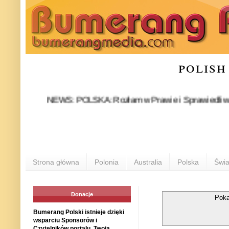
polish
NEWS: POLSKA: Rozłam w Prawie i Sprawiedliwości stał s
PO
Strona główna
Polonia
Australia
Polska
Świa
Donacje
Poka
Bumerang Polski istnieje dzięki
wsparciu Sponsorów i
Czytelników portalu. Twoja