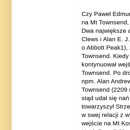
C
zy Paweł Edmun
na Mt Townsend, 
Dwa największe au
Clews i Alan E. J
o Abbott Peak1), 
Townsend. Kiedy 
kontynuował wejś
Townsend. Po dr
npm. Alan Andrews
Townsend (2209 m
stąd udał się na
towarzyszył Strz
w swej relacji z
wejście na Mt Kos