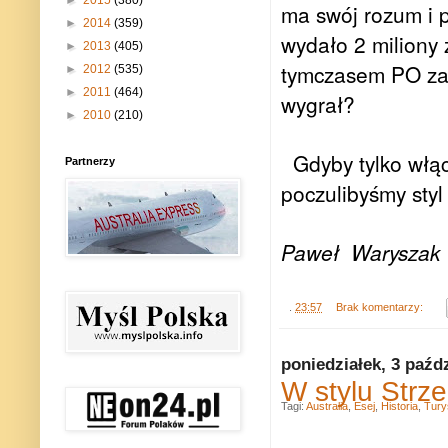
►
2015
(380)
ma swój rozum i 
►
2014
(359)
wydało 2 miliony
►
2013
(405)
tymczasem PO zai
►
2012
(535)
►
2011
(464)
wygrał?
►
2010
(210)
Gdyby tylko włąc
Partnerzy
poczulibyśmy styl
Paweł Waryszak
.
23:57
Brak komentarzy:
poniedziałek, 3 paźd
W stylu Strz
Tagi:
Australia
,
Esej
,
Historia
,
Tury