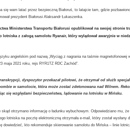
ba się wam latać przez bezpieczną Białoruś, to latajcie tam, gdzie pozbawion
ował prezydent Białorusi Alaksandr Łukaszenka.
ctwa Ministerstwa Transportu Białorusi opublikował na swojej stronie 
 lotniska z załogą samolotu Ryanair, który wylądował awaryjnie w niedzi
ęzyku angielskim pod nazwą „Wyciąg z nagrania na taśmie magnetofonowej 
 23 maja 2021 roku, rejs RYR1TZ RDC Zachód”.
ranskrypcji, dyspozytor przekazał pilotowi, że otrzymał od służb specja
 bombie w samolocie, która może zostać zdetonowana nad Wilnem. Re
ując się względami bezpieczeństwa, lądowanie na lotnisku w Mińsku.
się skąd otrzymano informację o ładunku wybuchowym. Odpowiedziano mu, że
o lotniska na pocztę elektroniczną otrzymała e-mail, który został wysłany do
się dowiedzieć, kto rekomenduje skierowanie samolotu do Mińska – linie lotnic