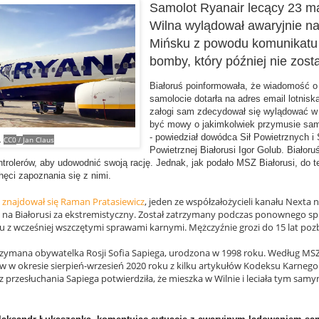
Samolot Ryanair lecący 23 ma
Wilna wylądował awaryjnie na
Mińsku z powodu komunikatu 
bomby, który później nie zost
Białoruś poinformowała, że wiadomość 
samolocie dotarła na adres email lotnis
załogi sam zdecydował się wylądować w
być mowy o jakimkolwiek przymusie sam
- powiedział dowódca Sił Powietrznych i 
CC0
Jan Claus
.
/
Powietrznej Białorusi Igor Golub. Białoru
trolerów, aby udowodnić swoją rację. Jednak, jak podało MSZ Białorusi, do te
chęci zapoznania się z nimi.
 znajdował się Raman Pratasiewicz
, jeden ze współzałożycieli kanału Nexta 
na Białorusi za ekstremistyczny. Został zatrzymany podczas ponownego s
z wcześniej wszczętymi sprawami karnymi. Mężczyźnie grozi do 15 lat pozb
rzymana obywatelka Rosji Sofia Sapiega, urodzona w 1998 roku. Według MSZ
w w okresie sierpień-wrzesień 2020 roku z kilku artykułów Kodeksu Karnego 
 przesłuchania Sapiega potwierdziła, że mieszka w Wilnie i leciała tym sa