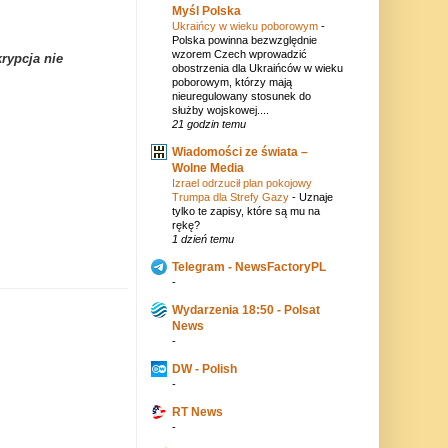
Myśl Polska
Ukraińcy w wieku poborowym
-
Polska powinna bezwzględnie
wzorem Czech wprowadzić
rypcja nie
obostrzenia dla Ukraińców w wieku
poborowym, którzy mają
nieuregulowany stosunek do
służby wojskowej....
21 godzin temu
Wiadomości ze świata –
Wolne Media
Izrael odrzucił plan pokojowy
Trumpa dla Strefy Gazy
-
Uznaje
tylko te zapisy, które są mu na
rękę?
1 dzień temu
Telegram - NewsFactoryPL
-
Wydarzenia 18:50 - Polsat
News
-
DW - Polish
-
RT News
-