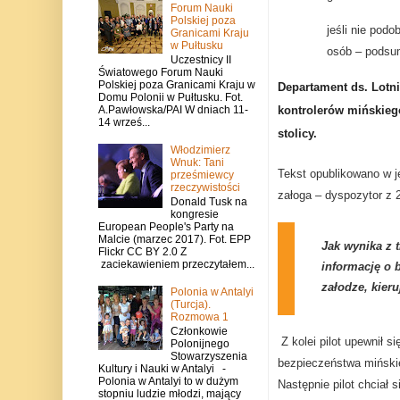
Forum Nauki
Polskiej poza
jeśli nie podo
Granicami Kraju
w Pułtusku
osób – podsum
Uczestnicy II
Światowego Forum Nauki
Polskiej poza Granicami Kraju w
Departament ds. Lotni
Domu Polonii w Pułtusku. Fot.
kontrolerów mińskiego
A.Pawłowska/PAI W dniach 11-
14 wrześ...
stolicy.
Włodzimierz
Wnuk: Tani
Tekst opublikowano w j
prześmiewcy
rzeczywistości
załoga – dyspozytor z
Donald Tusk na
kongresie
European People's Party na
Malcie (marzec 2017). Fot. EPP
Jak wynika z t
Flickr CC BY 2.0 Z
zaciekawieniem przeczytałem...
informację o
załodze, kier
Polonia w Antalyi
(Turcja).
Rozmowa 1
Członkowie
Z kolei pilot upewnił 
Polonijnego
Stowarzyszenia
bezpieczeństwa mińskieg
Kultury i Nauki w Antalyi -
Polonia w Antalyi to w dużym
Następnie pilot chciał 
stopniu ludzie młodzi, mający