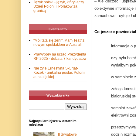
– Ale klęczeć i uspraw
Język polski - język, który łączy.
Dzień Polonii i Polaków za
obiektywne informacje n
granicą
zamachowe - cytuje Łuk
Events Info
Co jeszcze powiedzia
"Mój tata się żeni". Mam Teatr z
nowym spektaklem w Australii
informacja o 
Prawybory na urząd Prezydenta
czy była bomb
RP 2025 - debata 7 kandydatów
wydałbym pole
Nie żyje Ernestyna Skurjat-
Kozek - unikalna postać Polonii
w samolocie zn
australijskiej
załoga konsult
Wyszukiwarka
białoruskiej st
samolot zawró
elektrowni zo
Najpopularniejsze w ostatnim
miesiącu
przetrzymywan
godzin rozmawi
II Światowe