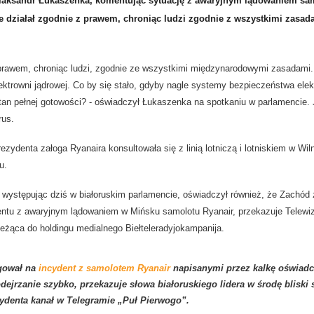
Alaksandr Łukaszenka, komentując sytuację z awaryjnym lądowaniem sa
e działał zgodnie z prawem, chroniąc ludzi zgodnie z wszystkimi zasad
prawem, chroniąc ludzi, zgodnie ze wszystkimi międzynarodowymi zasadami.
ektrowni jądrowej. Co by się stało, gdyby nagle systemy bezpieczeństwa ele
tan pełnej gotowości? - oświadczył Łukaszenka na spotkaniu w parlamencie.
rus.
ezydenta załoga Ryanaira konsultowała się z linią lotniczą i lotniskiem w Wil
u.
występując dziś w białoruskim parlamencie, oświadczył również, że Zachód
ntu z awaryjnym lądowaniem w Mińsku samolotu Ryanair, przekazuje Telewi
leżąca do holdingu medialnego Biełteleradyjokampanija.
gował na
incydent z samolotem Ryanair
napisanymi przez kalkę oświadc
dejrzanie szybko, przekazuje słowa białoruskiego lidera w środę bliski 
ydenta kanał w Telegramie „Puł Pierwogo”.