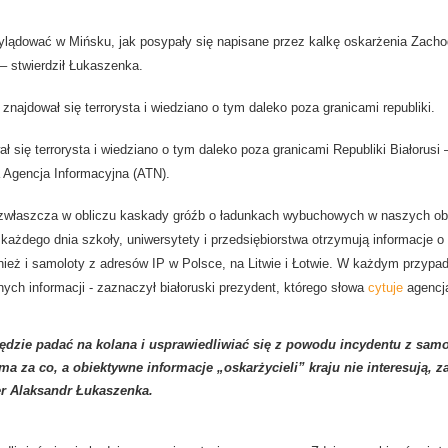
ylądować w Mińsku, jak posypały się napisane przez kalkę oskarżenia Zachod
– stwierdził Łukaszenka.
znajdował się terrorysta i wiedziano o tym daleko poza granicami republiki.
 się terrorysta i wiedziano o tym daleko poza granicami Republiki Białorusi
 Agencja Informacyjna (ATN).
, zwłaszcza w obliczu kaskady gróźb o ładunkach wybuchowych w naszych o
e każdego dnia szkoły, uniwersytety i przedsiębiorstwa otrzymują informacje 
eż i samoloty z adresów IP w Polsce, na Litwie i Łotwie. W każdym przypa
ych informacji - zaznaczył białoruski prezydent, którego słowa
cytuje
agencja
będzie padać na kolana i usprawiedliwiać się z powodu incydentu z sam
a za co, a obiektywne informacje „oskarżycieli” kraju nie interesują, z
der Alaksandr Łukaszenka.