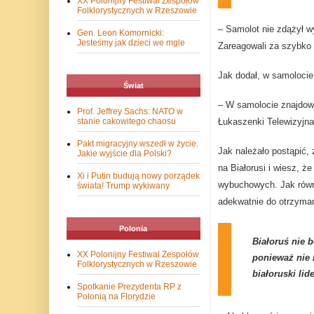
XX Polonijny Festiwal Zespołów
Folklorystycznych w Rzeszowie
– Samolot nie zdążył w
Gen. Leon Komornicki:
Jesteśmy jak dzieci we mgle
Zareagowali za szybko 
Jak dodał, w samolocie 
Świat
– W samolocie znajdował
Prof. Jeffrey Sachs: NATO w
Łukaszenki Telewizyjna
stanie cakowitego chaosu
Pakt migracyjny wszedł w życie.
Jak należało postąpić
Jakie wyjście dla Polski?
na Białorusi i wiesz, ż
Xi i Putin budują nowy porządek
wybuchowych. Jak równi
świata! Trump wykiwany
adekwatnie do otrzyman
Polonia
Białoruś nie 
XX Polonijny Festiwal Zespołów
ponieważ nie m
Folklorystycznych w Rzeszowie
białoruski li
Spotkanie Prezydenta RP z
Polonią na Florydzie