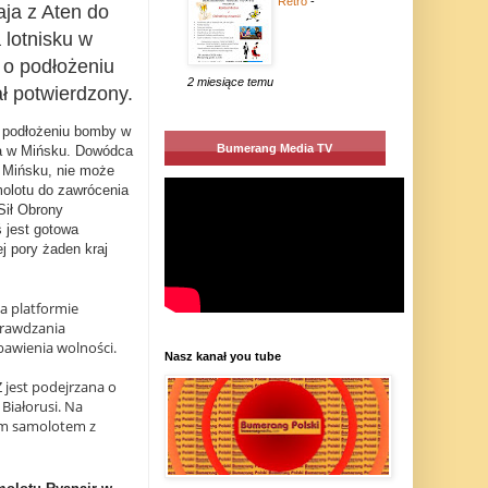
Retro
-
ja z Aten do
 lotnisku w
o podłożeniu
2 miesiące temu
ał potwierdzony.
o podłożeniu bomby w
Bumerang Media TV
ka w Mińsku. Dowódca
 Mińsku, nie może
olotu do zawrócenia
Sił Obrony
ś jest gotowa
j pory żaden kraj
na platformie
prawdzania
awienia wolności.
Nasz kanał you tube
 jest podejrzana o
Białorusi. Na
mym samolotem z