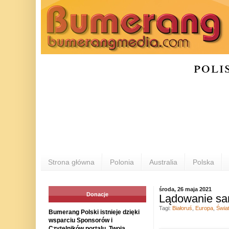
poli
Strona główna
Polonia
Australia
Polska
środa, 26 maja 2021
Donacje
Lądowanie sa
Tagi:
Białoruś
,
Europa
,
Świa
Bumerang Polski istnieje dzięki
wsparciu Sponsorów i
Czytelników portalu. Twoja