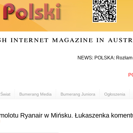
sh internet magazine in aust
NEWS: POLSKA: Rozłam w Prawie 
POLON
Świat
Bumerang Media
Bumerang Juniora
Ogłoszenia
molotu Ryanair w Mińsku. Łukaszenka koment
t