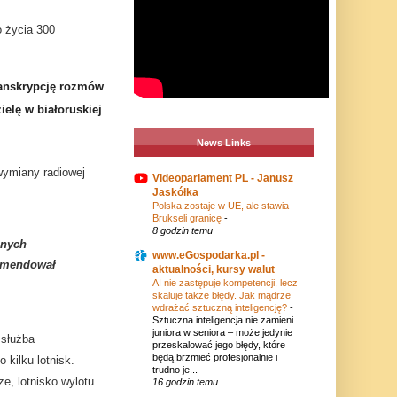
o życia 300
transkrypcję rozmów
elę w białoruskiej
News Links
wymiany radiowej
Videoparlament PL - Janusz
Jaskółka
Polska zostaje w UE, ale stawia
Brukseli granicę
-
8 godzin temu
lnych
www.eGospodarka.pl -
komendował
aktualności, kursy walut
AI nie zastępuje kompetencji, lecz
skaluje także błędy. Jak mądrze
wdrażać sztuczną inteligencję?
-
Sztuczna inteligencja nie zamieni
juniora w seniora – może jedynie
 służba
przeskalować jego błędy, które
będą brzmieć profesjonalnie i
 kilku lotnisk.
trudno je...
ze, lotnisko wylotu
16 godzin temu