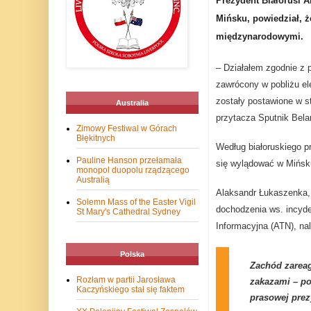
Prezydent Białorusi 
Mińsku, powiedział, ż
międzynarodowymi.
– Działałem zgodnie z 
zawrócony w pobliżu el
zostały postawione w s
Australia
przytacza Sputnik Bela
Zimowy Festiwal w Górach
Błękitnych
Według białoruskiego pr
Pauline Hanson przełamała
się wylądować w Mińsk
monopol duopolu rządzącego
Australią
Alaksandr Łukaszenka, 
Solemn Mass of the Easter Vigil
dochodzenia ws. incyde
St Mary's Cathedral Sydney
Informacyjna (ATN), na
Polska
Zachód zarea
Rozłam w partii Jarosława
zakazami – po
Kaczyńskiego stał się faktem
prasowej prez