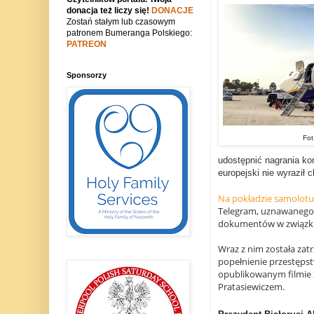
donacja też liczy się!
DONACJE
Zostań stałym lub czasowym
patronem Bumeranga Polskiego:
PATREON
Sponsorzy
Fot
udostępnić nagrania kon
europejski nie wyraził 
Na pokładzie samolotu
Telegram, uznawanego 
dokumentów w związku 
Wraz z nim została zat
popełnienie przestępst
opublikowanym filmie z
Pratasiewiczem.