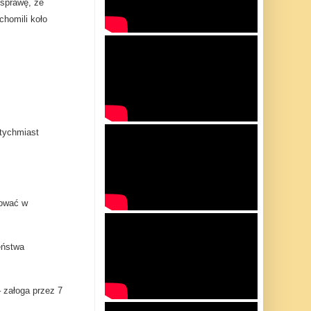
 sprawę, że
chomili koło
atychmiast
dować w
eństwa
– załoga przez 7