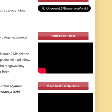
u i zakazy lotów.
Podróże po Polsce
 – cytuje wypowiedź
biektach? Mieszkasz
o podłożeniu ładunków
dku reagowaliśmy
 Belta.
olotem Ryanair,
Video NEWS & Opinions
aznaczył dziś