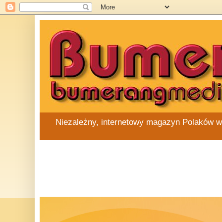
Niezależny, internetowy magazyn Polaków w Au