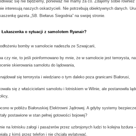
iedliwiać się nie będziemy, ponieważ nie mamy za co. Zdajemy sobie również
ie interesują naszych oskarżycieli. Nie potrzebują obiektywnych danych. Uru
aszenkę gazeta „SB. Biełarus Siegodnia” na swojej stronie.
ł Łukaszenka o sytuacji z samolotem Ryanair?
podłożeniu bomby w samolocie nadeszła ze Szwajcarii,
a czy nie, to jeśli poinformowano by mnie, że w samolocie jest terrorysta, n
cenie skierowania samolotu do lądowania,
ajdował się terrorysta i wiedziano o tym daleko poza granicami Białorusi,
owała się z właścicielami samolotu i lotniskiem w Wilnie, ale postanowiła lą
olicy,
cono w pobliżu Białoruskiej Elektrowni Jądrowej. A gdyby systemy bezpiecz
stały postawione w stan pełnej gotowości bojowej?
ie na lotnisku załogi i pasażerów przez uzbrojonych ludzi to kolejna bzdura 
ała z kimś przez telefon i nie chciała wylatywać.