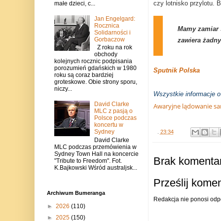
czy lotnisko przylotu. B
małe dzieci, c...
Jan Engelgard:
Rocznica
Mamy zamiar s
Solidarności i
Gorbaczow
zawiera żadny
Z roku na rok
obchody
kolejnych rocznic podpisania
porozumień gdańskich w 1980
Sputnik Polska
roku są coraz bardziej
groteskowe. Obie strony sporu,
niczy...
Wszystkie informacje 
David Clarke
Awaryjne lądowanie sa
MLC z pasją o
Polsce podczas
koncertu w
Sydney
.
23:34
David Clarke
MLC podczas przemówienia w
Sydney Town Hall na koncercie
Brak komentar
"Tribute to Freedom". Fot.
K.Bajkowski Wśród australjsk...
Prześlij kome
Archiwum Bumeranga
Redakcja nie ponosi odp
►
2026
(110)
►
2025
(150)