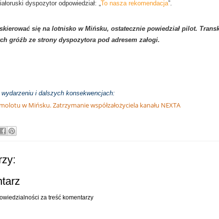
iałoruski dyspozytor odpowiedział: „
To nasza rekomendacja
”.
kierować się na lotnisko w Mińsku, ostatecznie powiedział pilot. Transk
ch gróźb ze strony dyspozytora pod adresem załogi.
o wydarzeniu i dalszych konsekwencjach:
molotu w Mińsku. Zatrzymanie współzałożyciela kanału NEXTA
zy:
ntarz
owiedzialności za treść komentarzy