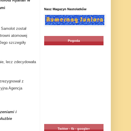
molotu Ryanair w
ami
Nasz Magazyn Nastolatków
 Samolot został
ktrowni atomowej
Pogoda
 Jego szczegóły
nie, lecz zdecydowała
 zrezygnował z
zyjna Agencja
zeniami i
służbie
Twitter - fb - google+