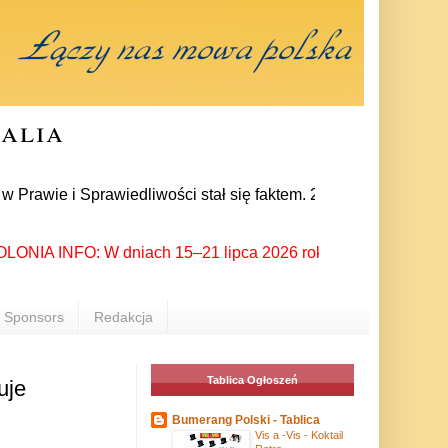
ralia
i Sprawiedliwości stał się faktem. 24 lipca prezes partii Jar
IA INFO: W dniach 15–21 lipca 2026 roku Rzeszów ponownie stał
Sponsors
Redakcja
Tablica Ogłoszeń
uje
Bumerang Polski - Tablica
Vis a -Vis - Koktail