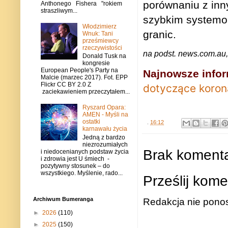
porównaniu z inn
Anthonego Fishera "rokiem
straszliwym...
szybkim systemo
Włodzimierz
granic.
Wnuk: Tani
prześmiewcy
rzeczywistości
na podst. news.com.au,
Donald Tusk na
kongresie
European People's Party na
Najnowsze infor
Malcie (marzec 2017). Fot. EPP
Flickr CC BY 2.0 Z
dotyczące koron
zaciekawieniem przeczytałem...
Ryszard Opara:
AMEN - Myśli na
ostatki
.
16:12
karnawału życia
Jedną z bardzo
niezrozumiałych
Brak komenta
i niedocenianych podstaw życia
i zdrowia jest U śmiech -
pozytywny stosunek – do
wszystkiego. Myślenie, rado...
Prześlij kome
Archiwum Bumeranga
Redakcja nie ponos
►
2026
(110)
►
2025
(150)