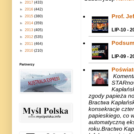
►
2017
(433)
►
2016
(442)
Prof. J
►
2015
(380)
►
2014
(359)
LIP-10 - 2
►
2013
(405)
►
2012
(535)
Podsum
►
2011
(464)
►
2010
(210)
LIP-09 - 2
Partnerzy
Poświat
Komenta
STARnow
Kapłańsk
zgody papieża n
Bractwa Kapłańsk
konsekracje czte
papieskiego, co w
automatyczną eks
roku.Bractwo Ka