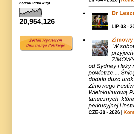
Łączna liczba wizyt
Dr Lesze
20,954,126
LIP-03 - 2
Zimowy 
W sobotę
przyjech
ZIMOWY 
od Sydney i leży 
powietrze.... Śni
dodało dużo uroku
Zimowego Festiwal
Wielokulturową P
tanecznych, któr
perkusyjnej i in
CZE-30 - 2026 |
Kome