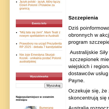
Język polski - język, który łączy.
Dzień Polonii i Polaków za
granicą
Szczepienia
Events Info
Dziś poinformowan
"Mój tata się żeni". Mam Teatr z
obronnych w akcj
nowym spektaklem w Australii
program szczepie
Prawybory na urząd Prezydenta
RP 2025 - debata 7 kandydatów
Australijskie Si
Nie żyje Ernestyna Skurjat-
szczepionek mie
Kozek - unikalna postać Polonii
australijskiej
wiejskich i regio
dostawców usług 
Wyszukiwarka
Payne.
Oczekuje się, że
skoncentrują się 
Najpopularniejsze w ostatnim
miesiącu
Australia rozpoc
Bumerang