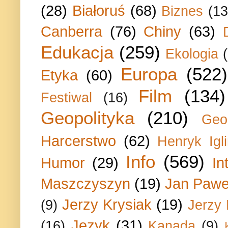
(28)
Białoruś
(68)
Biznes
(13
Canberra
(76)
Chiny
(63)
Edukacja
(259)
Ekologia
Europa
(522)
Etyka
(60)
Film
(134)
Festiwal
(16)
Geopolityka
(210)
Geo
Harcerstwo
(62)
Henryk Igli
Info
(569)
Humor
(29)
In
Maszczyszyn
(19)
Jan Paweł
Jerzy Krysiak
(19)
(9)
Jerzy
Język
(31)
(16)
Kanada
(9)