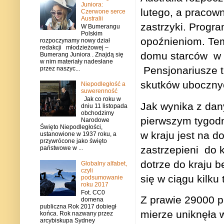
Juniora:
lutego, a pracown
Czerwone serce
Australii
zastrzyki. Progr
W Bumerangu
Polskim
opoźnieniom. Te
rozpoczynamy nowy dział
redakcji młodzieżowej –
domu starców
w
Bumerang Juniora . Znajdą się
w nim materiały nadesłane
Pensjonariusze t
przez naszyc...
skutków uboczny
Niepodległość a
suwerenność
Jak co roku w
Jak wynika z da
dniu 11 listopada
obchodzimy
pierwszym tygodn
Narodowe
Święto Niepodległości,
w kraju jest na d
ustanowione w 1937 roku, a
przywrócone jako święto
zastrzepieni
do 
państwowe w ...
dotrze do kraju b
Globalny alfabet,
czyli
się w ciągu kilku 
podsumowanie
roku 2017
Fot. CC0
Z prawie 29000 p
domena
publiczna Rok 2017 dobiegł
mierze uniknęła w
końca. Rok nazwany przez
arcybiskupa Sydney