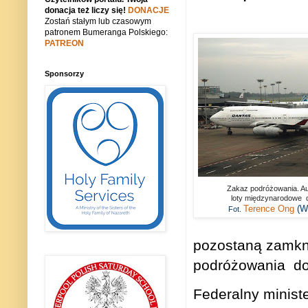
donacja też liczy się!
DONACJE
Zostań stałym lub czasowym
patronem Bumeranga Polskiego:
PATREON
Sponsorzy
Zakaz podróżowania. Aus
loty międzynarodowe d
Terence Ong
(W
Fot.
pozostaną zamkni
podróżowania
do
Federalny minist