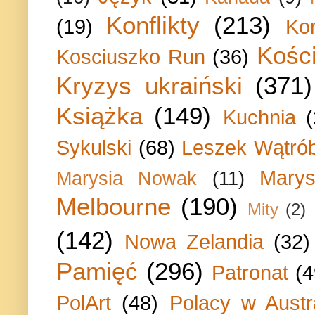
Konflikty
(213)
(19)
Ko
Kości
Kosciuszko Run
(36)
Kryzys ukraiński
(371)
Książka
(149)
Kuchnia
Sykulski
(68)
Leszek Wątrób
Marys
Marysia Nowak
(11)
Melbourne
(190)
Mity
(2)
(142)
Nowa Zelandia
(32)
Pamięć
(296)
Patronat
(4
PolArt
(48)
Polacy w Austra