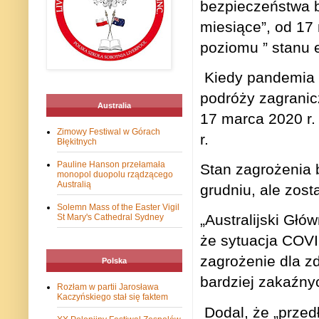
bezpieczeństwa b
miesiące”, od 17
poziomu ” stanu 
Kiedy pandemia 
podróży zagranic
Australia
17 marca 2020 r.
Zimowy Festiwal w Górach
r.
Błękitnych
Pauline Hanson przełamała
Stan zagrożenia 
monopol duopolu rządzącego
Australią
grudniu, ale zost
Solemn Mass of the Easter Vigil
„Australijski Głó
St Mary's Cathedral Sydney
że sytuacja COVI
zagrożenie dla zd
Polska
bardziej zakaźny
Rozłam w partii Jarosława
Kaczyńskiego stał się faktem
Dodal, że
„przed