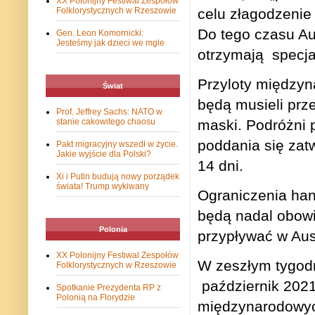
XX Polonijny Festiwal Zespołów
celu złagodzenie
Folklorystycznych w Rzeszowie
Do tego czasu Aus
Gen. Leon Komornicki:
Jesteśmy jak dzieci we mgle
otrzymają specja
Przyloty międzyn
Świat
będą musieli prz
Prof. Jeffrey Sachs: NATO w
maski. Podróżni 
stanie cakowitego chaosu
poddania się zat
Pakt migracyjny wszedł w życie.
Jakie wyjście dla Polski?
14 dni.
Xi i Putin budują nowy porządek
świata! Trump wykiwany
Ograniczenia han
będą nadal obow
Polonia
przypływać w Aust
XX Polonijny Festiwal Zespołów
W zeszłym tygodn
Folklorystycznych w Rzeszowie
październik 2021
Spotkanie Prezydenta RP z
Polonią na Florydzie
międzynarodowy