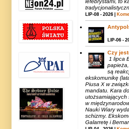
lefebrystami, to
tradycjonalistycz
LIP-08 - 2026 |
Komen
Antypols
LIP-06 - 2
Czy jes
1 lipca 
papieża,
są reakc
ekskomunikę (lat
Piusa X w związk
mandatu. Kara do
utożsamiających 
w międzynarodow
Nauki Wiary wyda
schizmy. Ekskomu
Galarretę i Bernar
LIP-04 - 2026 |
Komen