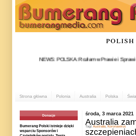
polish
NEWS: POLSKA: Rozłam w Prawie i Sprawiedliwości 
Strona główna
Polonia
Australia
Polska
Świa
środa, 3 marca 2021
Donacje
Australia za
Bumerang Polski istnieje dzięki
Tagi:
Australia
,
Koronawirus
szczepieniac
wsparciu Sponsorów i
Czytelników portalu. Twoja