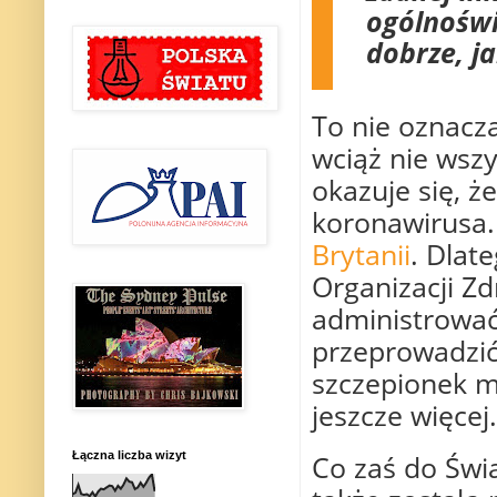
ogólnośw
dobrze, j
To nie oznacza
wciąż nie wsz
okazuje się, 
koronawirusa. 
Brytanii
. Dlat
Organizacji Zd
administrować 
przeprowadzić
szczepionek ma
jeszcze więcej.
Łączna liczba wizyt
Co zaś do Świa