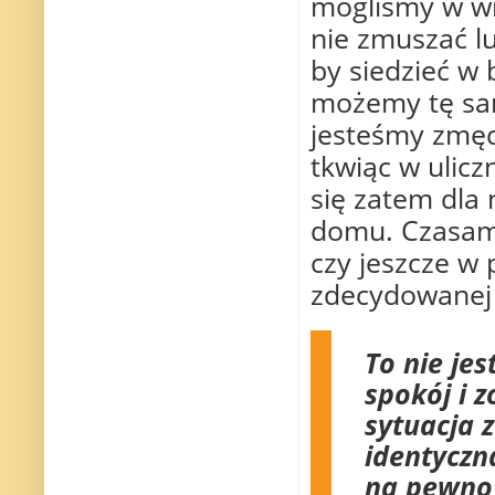
mogliśmy w wie
nie zmuszać lu
by siedzieć w 
możemy tę sam
jesteśmy zmęc
tkwiąc w ulic
się zatem dla 
domu. Czasami
czy jeszcze w 
zdecydowanej 
To nie je
spokój i 
sytuacja 
identyczna
na pewno 