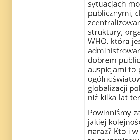
sytuacjach m
publicznymi, 
zcentralizowa
struktury, or
WHO, która je
administrowan
dobrem public
auspicjami to 
ogólnoświato
globalizacji p
niż kilka lat t
Powinniśmy za
jakiej kolejno
naraz? Kto i w