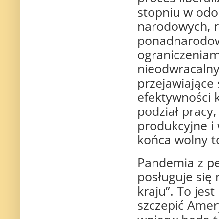
stopniu w odo
narodowych, r
ponadnarodowe
ograniczeniami
nieodwracalny
przejawiające 
efektywności 
podział pracy
produkcyjne i
końca wolny to
Pandemia z pe
posługuje się
kraju”. To jes
szczepić Amer
wpierw będą tr