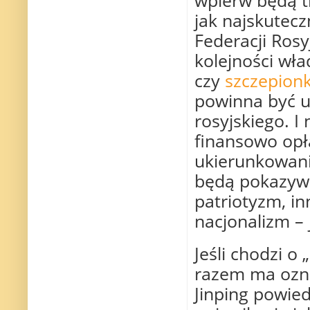
jak najskutecz
Federacji Rosy
kolejności wła
czy
szczepionk
powinna być uż
rosyjskiego. I
finansowo opł
ukierunkowani
będą pokazywa
patriotyzm, i
nacjonalizm – 
Jeśli chodzi o 
razem ma ozna
Jinping powied