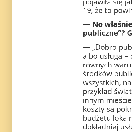
pojawiła się 
19, że to pow
— No właśnie
publiczne”? 
— „Dobro publ
albo usługa – 
równych warunk
środków publi
wszystkich, n
przykład świa
innym mieście.
koszty są pok
budżetu lokal
dokładniej usł