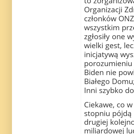
to zorganizow
Organizacji Z
członków ONZ-
wszystkim prze
zgłosiły one w
wielki gest, l
inicjatywą wys
porozumieniu 
Biden nie pow
Białego Domu;
Inni szybko do 
Ciekawe, co w 
stopniu pójdą
drugiej kolejn
miliardowej lu