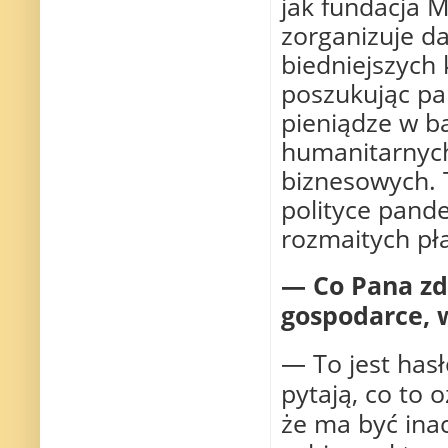
jak fundacja M
zorganizuje d
biedniejszych
poszukując pa
pieniądze w ba
humanitarnych
biznesowych. T
polityce pand
rozmaitych pł
— Co Pana zd
gospodarce, 
— To jest hasło
pytają, co to 
że ma być ina