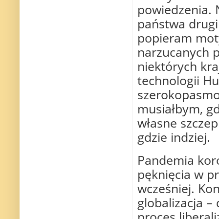
powiedzenia. 
państwa drugim
popieram moty
narzucanych p
niektórych kra
technologii H
szerokopasm
musiałbym, gdy
własne szczep
gdzie indziej.
Pandemia kor
pęknięcia w pr
wcześniej. Ko
globalizacja – 
proces liberal