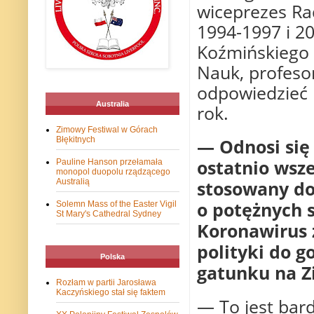
wiceprezes Rad
1994-1997 i 2
Koźmińskiego 
Nauk, profes
odpowiedzieć 
Australia
rok.
Zimowy Festiwal w Górach
— Odnosi się 
Błękitnych
ostatnio wsz
Pauline Hanson przełamała
monopol duopolu rządzącego
stosowany do
Australią
o potężnych s
Solemn Mass of the Easter Vigil
St Mary's Cathedral Sydney
Koronawirus z
polityki do g
Polska
gatunku na Zi
Rozłam w partii Jarosława
Kaczyńskiego stał się faktem
— To jest bard