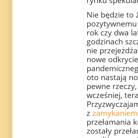
Nie będzie to
pozytywnemu z
rok czy dwa la
godzinach szcz
nie przejeżdża
nowe odkrycie
pandemicznego
oto nastają n
pewne rzeczy, 
wcześniej, te
Przyzwyczajam
z
zamykaniem
przełamania 
zostały przeła