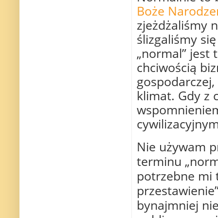
Boże Narodze
zjeżdżaliśmy n
ślizgaliśmy s
„normal” jest 
chciwością bi
gospodarczej, 
klimat. Gdy z
wspomnieniem,
cywilizacyjn
Nie używam pr
terminu „norma
potrzebne mi t
przestawienie
bynajmniej ni