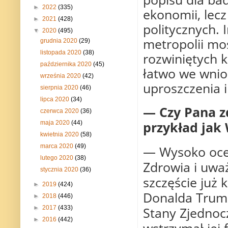
►
2022
(335)
ekonomii, lecz
►
2021
(428)
politycznych. 
▼
2020
(495)
metropolii mos
grudnia 2020
(29)
listopada 2020
(38)
rozwiniętych k
października 2020
(45)
łatwo we wnio
września 2020
(42)
uproszczenia i
sierpnia 2020
(46)
lipca 2020
(34)
— Czy Pana z
czerwca 2020
(36)
przykład jak 
maja 2020
(44)
kwietnia 2020
(58)
marca 2020
(49)
— Wysoko ocen
lutego 2020
(38)
Zdrowia i uwa
stycznia 2020
(36)
szczęście już
►
2019
(424)
Donalda Trum
►
2018
(446)
►
2017
(433)
Stany Zjednoc
►
2016
(442)
wstrzymał jej 