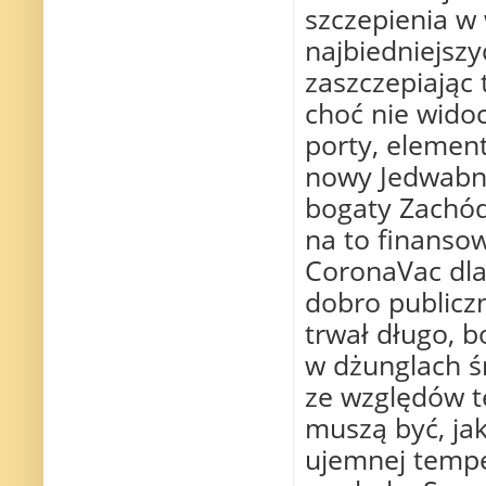
szczepienia w
najbiedniejszy
zaszczepiając
choć nie widoc
porty, element
nowy Jedwabny 
bogaty Zachód,
na to finansow
CoronaVac dla
dobro publiczn
trwał długo, 
w dżunglach ś
ze względów t
muszą być, jak
ujemnej tempe