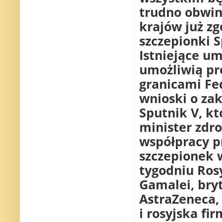
trudno obwini
krajów już zg
szczepionki S
Istniejące 
umożliwią pr
granicami Fe
wnioski o za
Sputnik V, kt
minister zdro
współpracy pr
szczepionek 
tygodniu Ros
Gamalei, bry
AstraZeneca,
i rosyjska f