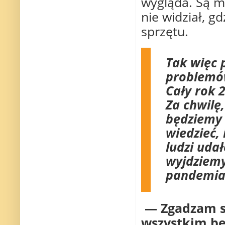
wygląda. Są mi
nie widział, g
sprzętu.
Tak więc 
problemów
Cały rok 
Za chwilę,
będziemy 
wiedzieć, 
ludzi udał
wyjdziemy
pandemia;
— Zgadzam s
wszystkim bę