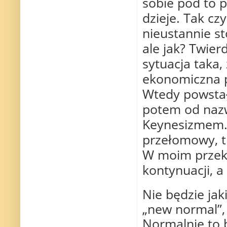
sobie pod to p
dzieje. Tak cz
nieustannie st
ale jak? Twier
sytuacja taka,
ekonomiczna p
Wtedy powstał
potem od nazw
Keynesizmem. 
przełomowy, t
W moim przek
kontynuacji, a
Nie będzie ja
„new normal”,
Normalnie to 