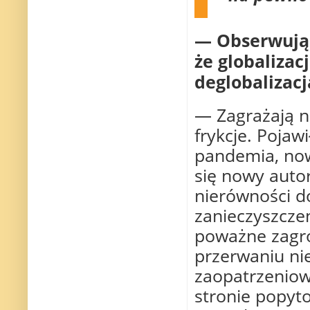
— Obserwując 
że globalizac
deglobalizacj
— Zagrażają n
frykcje. Pojaw
pandemia, now
się nowy auto
nierówności d
zanieczyszcze
poważne zagro
przerwaniu ni
zaopatrzeniow
stronie popyto