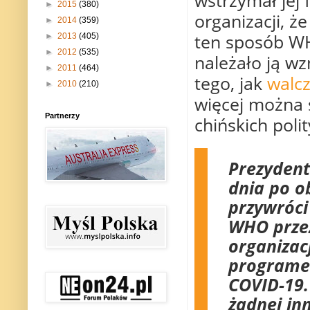
►
2015
(380)
organizacji, 
►
2014
(359)
ten sposób WH
►
2013
(405)
►
2012
(535)
należało ją wz
►
2011
(464)
tego, jak
walc
►
2010
(210)
więcej można s
Partnerzy
chińskich poli
Prezydent
dnia po ob
przywróci
WHO przez 
organizac
programe
COVID-19.
żadnej inn