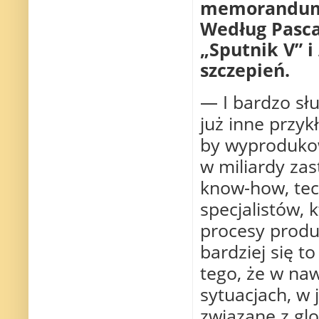
memorandum 
Według Pascal
„Sputnik V” 
szczepień.
— I bardzo słu
już inne przyk
by wyprodukow
w miliardy za
know-how, tech
specjalistów,
procesy produk
bardziej się t
tego, że w naw
sytuacjach, w 
związane z glo