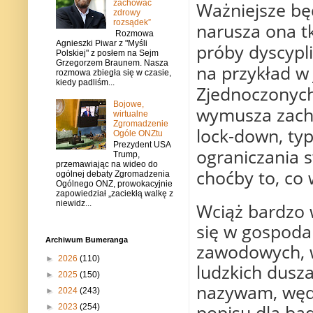
zachować
Ważniejsze bę
zdrowy
rozsądek”
narusza ona t
Rozmowa
Agnieszki Piwar z "Myśli
próby dyscypl
Polskiej" z posłem na Sejm
Grzegorzem Braunem. Nasza
na przykład w 
rozmowa zbiegła się w czasie,
kiedy padliśm...
Zjednoczonych
Bojowe,
wymusza zacho
wirtualne
Zgromadzenie
lock-down, ty
Ogóle ONZtu
Prezydent USA
ograniczania 
Trump,
przemawiając na wideo do
choćby to, co 
ogólnej debaty Zgromadzenia
Ogólnego ONZ, prowokacyjnie
zapowiedział „zaciekłą walkę z
niewidz...
Wciąż bardzo 
się w gospoda
Archiwum Bumeranga
zawodowych, wś
►
2026
(110)
ludzkich dusza
►
2025
(150)
nazywam, wędr
►
2024
(243)
popisu dla bad
►
2023
(254)