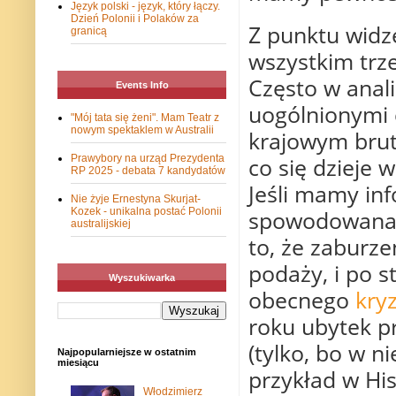
Język polski - język, który łączy.
Dzień Polonii i Polaków za
Z punktu widz
granicą
wszystkim trze
Często w anal
Events Info
uogólnionymi 
"Mój tata się żeni". Mam Teatr z
nowym spektaklem w Australii
krajowym brutt
co się dzieje 
Prawybory na urząd Prezydenta
RP 2025 - debata 7 kandydatów
Jeśli mamy inf
Nie żyje Ernestyna Skurjat-
spowodowana z
Kozek - unikalna postać Polonii
australijskiej
to, że zaburze
podaży, i po s
Wyszukiwarka
obecnego
kry
roku ubytek pr
(tylko, bo w n
Najpopularniejsze w ostatnim
miesiącu
przykład w His
Włodzimierz