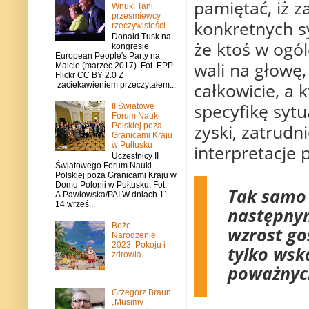
pamiętać, iż z
Wnuk: Tani
prześmiewcy
konkretnych s
rzeczywistości
Donald Tusk na
że ktoś w ogól
kongresie
European People's Party na
wali na głowę,
Malcie (marzec 2017). Fot. EPP
Flickr CC BY 2.0 Z
całkowicie, a 
zaciekawieniem przeczytałem...
specyfikę sytu
II Światowe
Forum Nauki
zyski, zatrud
Polskiej poza
Granicami Kraju
w Pułtusku
interpretacje
Uczestnicy II
Światowego Forum Nauki
Polskiej poza Granicami Kraju w
Domu Polonii w Pułtusku. Fot.
Tak samo 
A.Pawłowska/PAI W dniach 11-
14 wrześ...
następnym
Boże
wzrost go
Narodzenie
2023: Pokoju i
tylko wsk
zdrowia
poważnych
Grzegorz Braun:
„Musimy