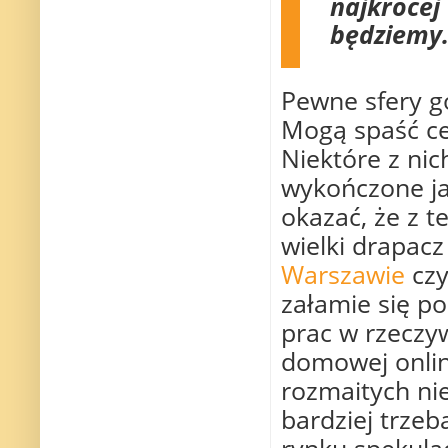
najkrócej 
będziemy.
Pewne sfery g
Mogą spaść c
Niektóre z nic
wykończone ja
okazać, że z t
wielki drapac
Warszawie
czy
załamie się p
prac w rzeczyw
domowej onlin
rozmaitych nie
bardziej trze
rynku spekula