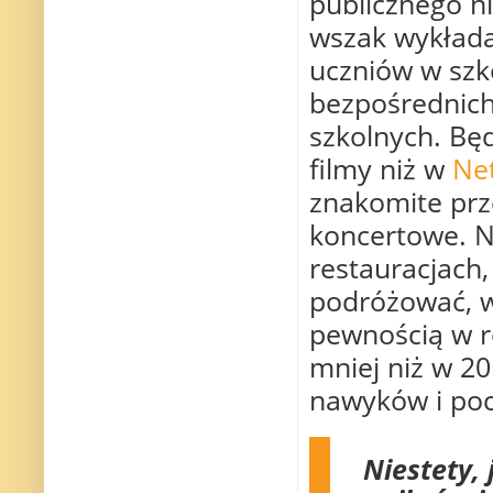
publicznego n
wszak wykłada
uczniów w szko
bezpośrednich
szkolnych. Będ
filmy niż w
Net
znakomite prze
koncertowe. 
restauracjach,
podróżować, w
pewnością w r
mniej niż w 2
nawyków i poc
Niestety, 