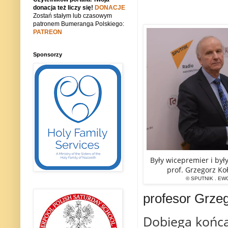
donacja też liczy się!
DONACJE
Zostań stałym lub czasowym
patronem Bumeranga Polskiego:
PATREON
Sponsorzy
Były wicepremier i był
prof. Grzegorz K
© SPUTNIK . EW
profesor Grze
Dobiega końca 