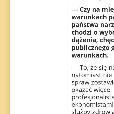
— Czy na miej
warunkach pa
państwa narz
chodzi o wybó
dążenia, chęc
publicznego g
warunkach.
— To, że się n
natomiast nie 
spraw zostawi
okazać więcej
profesjonalis
ekonomistami 
służby zdrowia