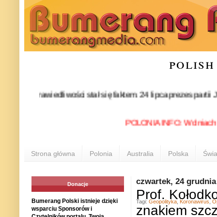
polish
rawiedliwości stał się faktem. 24 lipca prezes partii Jarosł
POLONIA INFO: W dniach 15–21 
Strona główna
Polonia
Australia
Polska
Świa
czwartek, 24 grudnia
Donacje
Prof. Kołodk
Bumerang Polski istnieje dzięki
Tagi:
Geopolityka
,
Koronawirus
,
O
znakiem szcz
wsparciu Sponsorów i
Czytelników portalu. Twoja