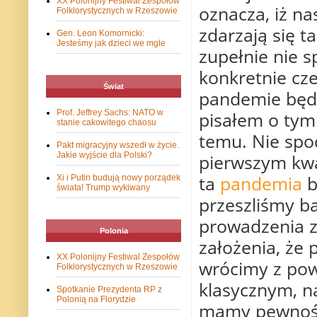
XX Polonijny Festiwal Zespołów
oznacza, iż na
Folklorystycznych w Rzeszowie
zdarzają się t
Gen. Leon Komornicki:
Jesteśmy jak dzieci we mgle
zupełnie nie s
konkretnie cze
Świat
pandemie będą
pisałem o tym 
Prof. Jeffrey Sachs: NATO w
stanie cakowitego chaosu
temu. Nie spo
Pakt migracyjny wszedł w życie.
pierwszym kwa
Jakie wyjście dla Polski?
ta
pandemia
b
Xi i Putin budują nowy porządek
świata! Trump wykiwany
przeszliśmy b
prowadzenia za
Polonia
założenia, że
XX Polonijny Festiwal Zespołów
wrócimy z pow
Folklorystycznych w Rzeszowie
klasycznym, na 
Spotkanie Prezydenta RP z
Polonią na Florydzie
mamy pewności