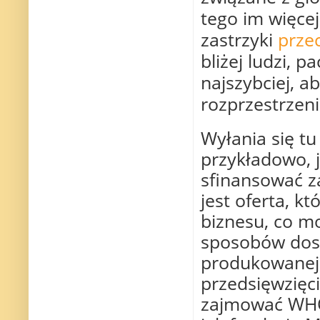
tego im więce
zastrzyki
prze
bliżej ludzi, 
najszybciej, a
rozprzestrzen
Wyłania się tu
przykładowo, 
sfinansować z
jest oferta, k
biznesu, co mo
sposobów dost
produkowanej w
przedsięwzię
zajmować WHO 