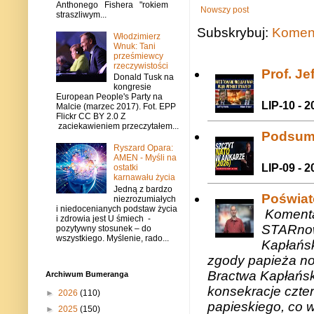
Anthonego Fishera "rokiem
Nowszy post
straszliwym...
Subskrybuj:
Koment
Włodzimierz
Wnuk: Tani
prześmiewcy
rzeczywistości
Prof. J
Donald Tusk na
kongresie
European People's Party na
LIP-10 - 2
Malcie (marzec 2017). Fot. EPP
Flickr CC BY 2.0 Z
zaciekawieniem przeczytałem...
Podsum
Ryszard Opara:
AMEN - Myśli na
LIP-09 - 2
ostatki
karnawału życia
Jedną z bardzo
Poświat
niezrozumiałych
i niedocenianych podstaw życia
Komenta
i zdrowia jest U śmiech -
STARnow
pozytywny stosunek – do
wszystkiego. Myślenie, rado...
Kapłańsk
zgody papieża n
Bractwa Kapłańsk
Archiwum Bumeranga
konsekracje czte
►
2026
(110)
papieskiego, co w
►
2025
(150)