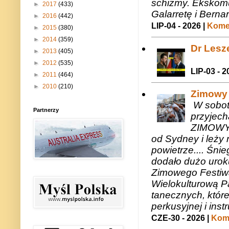
schizmy. Ekskomu
►
2017
(433)
Galarretę i Bernar
►
2016
(442)
LIP-04 - 2026 |
Komen
►
2015
(380)
►
2014
(359)
Dr Lesze
►
2013
(405)
►
2012
(535)
LIP-03 - 2
►
2011
(464)
►
2010
(210)
Zimowy 
W sobotę
Partnerzy
przyjech
ZIMOWY 
od Sydney i leży 
powietrze.... Śni
dodało dużo uroku
Zimowego Festiwal
Wielokulturową P
tanecznych, któr
perkusyjnej i in
CZE-30 - 2026 |
Kome