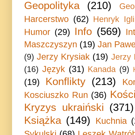
Geopolityka
(210)
Geo
Harcerstwo
(62)
Henryk Igli
Info
(569)
Humor
(29)
In
Maszczyszyn
(19)
Jan Paweł
Jerzy Krysiak
(19)
(9)
Jerzy
Język
(31)
(16)
Kanada
(9)
Konflikty
(213)
(19)
Ko
Kości
Kosciuszko Run
(36)
Kryzys ukraiński
(371)
Książka
(149)
Kuchnia
Sykulski
(68)
Leszek Wątrób