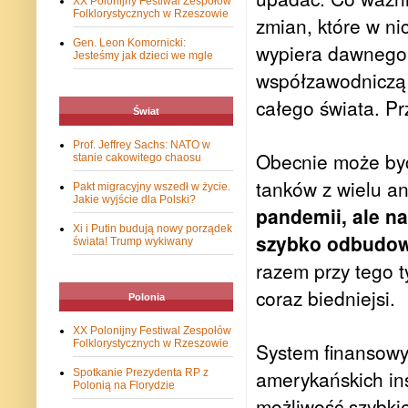
XX Polonijny Festiwal Zespołów
Folklorystycznych w Rzeszowie
zmian, które w ni
Gen. Leon Komornicki:
wypiera dawnego 
Jesteśmy jak dzieci we mgle
współzawodniczą i
całego świata. Pr
Świat
Prof. Jeffrey Sachs: NATO w
Obecnie może być
stanie cakowitego chaosu
tanków z wielu an
Pakt migracyjny wszedł w życie.
Jakie wyjście dla Polski?
pandemii, ale na
Xi i Putin budują nowy porządek
szybko odbudowa
świata! Trump wykiwany
razem przy tego t
coraz biedniejsi.
Polonia
XX Polonijny Festiwal Zespołów
Folklorystycznych w Rzeszowie
System finansowy 
amerykańskich ins
Spotkanie Prezydenta RP z
Polonią na Florydzie
możliwość szybki