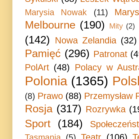
Marys
Marysia Nowak
(11)
Melbourne
(190)
Mity
(2)
(142)
Nowa Zelandia
(32)
Pamięć
(296)
Patronat
(4
PolArt
(48)
Polacy w Austra
Polonia
(1365)
Pols
Prawo
(88)
Przemysław P
(8)
Rosja
(317)
Rozrywka
(1
Sport
(184)
Społeczeńs
Teatr
(106)
T
Tasmania
(5)