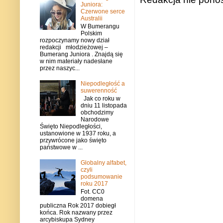
Juniora:
Czerwone serce
Australii
W Bumerangu
Polskim
rozpoczynamy nowy dział
redakcji młodzieżowej –
Bumerang Juniora . Znajdą się
w nim materiały nadesłane
przez naszyc...
Niepodległość a
suwerenność
Jak co roku w
dniu 11 listopada
obchodzimy
Narodowe
Święto Niepodległości,
ustanowione w 1937 roku, a
przywrócone jako święto
państwowe w ...
Globalny alfabet,
czyli
podsumowanie
roku 2017
Fot. CC0
domena
publiczna Rok 2017 dobiegł
końca. Rok nazwany przez
arcybiskupa Sydney