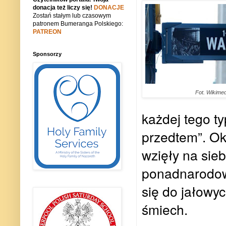
donacja też liczy się!
DONACJE
Zostań stałym lub czasowym
patronem Bumeranga Polskiego:
PATREON
Sponsorzy
Fot. Wikime
każdej tego typ
przedtem”. Ok
wzięły na sieb
ponadnarodow
się do jałowy
śmiech.