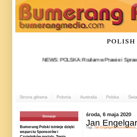
polish
NEWS: POLSKA: Rozłam w Prawie i Sprawiedliwości
Strona główna
Polonia
Australia
Polska
Świa
środa, 6 maja 2020
Donacje
Jan Engelgar
Bumerang Polski istnieje dzięki
Tagi:
Jan Engelgard
,
Koronawirus
wsparciu Sponsorów i
Czytelników portalu. Twoja