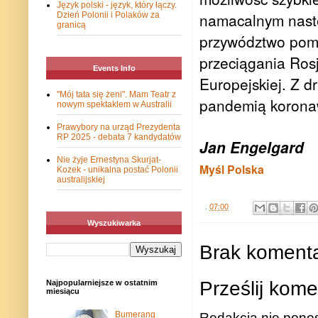
Język polski - język, który łączy.
namacalnym nastę
Dzień Polonii i Polaków za
granicą
przywództwo pomi
przeciągania Rosj
Events Info
Europejskiej. Z d
"Mój tata się żeni". Mam Teatr z
pandemią koronawi
nowym spektaklem w Australii
Prawybory na urząd Prezydenta
RP 2025 - debata 7 kandydatów
Jan Engelgard
Nie żyje Ernestyna Skurjat-
Myśl Polska
Kozek - unikalna postać Polonii
australijskiej
.
07:00
Wyszukiwarka
Brak komenta
Prześlij kome
Najpopularniejsze w ostatnim
miesiącu
Bumerang
Redakcja nie ponos