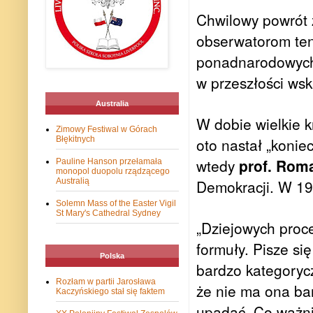
Chwilowy powrót 
obserwatorom tend
ponadnarodowych
w przeszłości ws
Australia
W dobie wielkie 
Zimowy Festiwal w Górach
Błękitnych
oto nastał „konie
wtedy
prof. Rom
Pauline Hanson przełamała
monopol duopolu rządzącego
Australią
Demokracji. W 19
Solemn Mass of the Easter Vigil
St Mary's Cathedral Sydney
„Dziejowych proc
formuły. Pisze si
Polska
bardzo kategorycz
Rozłam w partii Jarosława
że nie ma ona bar
Kaczyńskiego stał się faktem
upadać. Co ważni