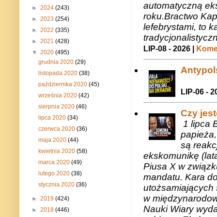
automatyczną eks
►
2024
(243)
roku.Bractwo Ka
►
2023
(254)
lefebrystami, to
►
2022
(335)
tradycjonalistycz
►
2021
(428)
LIP-08 - 2026 |
Komen
▼
2020
(495)
grudnia 2020
(29)
Antypols
listopada 2020
(38)
października 2020
(45)
LIP-06 - 2
września 2020
(42)
sierpnia 2020
(46)
Czy jes
lipca 2020
(34)
1 lipca 
czerwca 2020
(36)
papieża,
maja 2020
(44)
są reakc
kwietnia 2020
(58)
ekskomunikę (lat
marca 2020
(49)
Piusa X w związk
lutego 2020
(38)
mandatu. Kara do
stycznia 2020
(36)
utożsamiających 
w międzynarodow
►
2019
(424)
Nauki Wiary wyda
►
2018
(446)