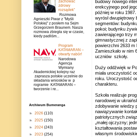
zachować
budowy nowego inte
zdrowy
erekcyjnego pod jego
rozsądek”
później w roku 1987
Rozmowa
wyrósł dwupiętrowy 
Agnieszki Piwar z "Myśli
segmentów: budynku 
Polskiej" z posłem na Sejm
Grzegorzem Braunem. Nasza
pokoi; budynku żywie
rozmowa zbiegła się w czasie,
zawierającego trzy m
kiedy padliśm...
gimnastycznej z zap
powierzchni 2633 m 
Program
KATAMARAN –
Zamieszkało w nim 6
otwarty nabór!
uczniów szko
Narodowa
Agencja
Duży oddźwięk w Pols
Wymiany
Akademickiej kolejny raz
miała uroczystość o
zaprasza polskie uczelnie do
roku. Uroczystość o
składania wniosków w p
charakteru.
rogramie KATAMARAN –
tworzenie i re...
Szkoła realizuje pro
narodowej w ukraińsk
Archiwum Bumeranga
zdobywanie wiedzy pr
nawiązywanie kontakt
►
2026
(110)
patriotycznych zwią
►
2025
(150)
„małej ojczyzny; jed
►
2024
(243)
kształtowania postaw
własnym środowiski
►
2023
(254)