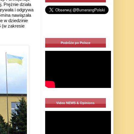
. Prężnie działa
grywała i odgrywa
 Gmina nawiązała
e w dziedzinie
 (w zakresie
Podróże po Polsce
Video NEWS & Opinions