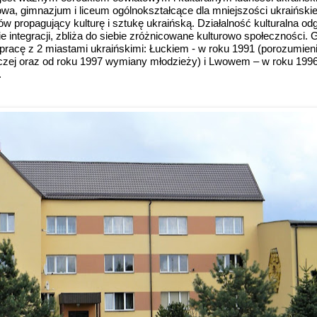
a, gimnazjum i liceum ogólnokształcące dla mniejszości ukraińskiej
w propagujący kulturę i sztukę ukraińską. Działalność kulturalna od
sie integracji, zbliża do siebie zróżnicowane kulturowo społeczności.
pracę z 2 miastami ukraińskimi: Łuckiem - w roku 1991 (
porozumieni
zej oraz od roku 1997 wymiany młodzieży) i Lwowem – w roku 1996
.