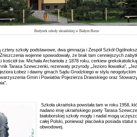
Budynek szkoły ukraińskiej w Białym Borze
ą cztery szkoły podstawowe, dwa gimnazja i Zespół Szkół Ogólnoksz
Zniszczenia wojenne spowodowały, że brak tam cenniejszych zaby
ki
kościół św. Michała Archanioła
z 1878 roku,
cerkiew grekokatolicką
nik Tarasa Szewczenki
, rezerwaty przyrody „Jezioro Iłowatka”, „Jez
 jeziora Łobez i dawny gmach Sądu Grodzkiego w stylu neogotyckim 
warzyszenia Gmin i Powiatów Pojezierza Drawskiego
oraz Stowarz
ia
”
.
Szkoła ukraińska powstała tam w roku 1958, któ
nadano imię ukraińskiego poety Tarasa Szewcze
białoborskiej szkoły mogły i nadal mogą uczęszc
całej Polski, ponieważ placówka posiada statut 
obwodowej.