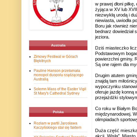
w prawej dłoni piłkę,
żyjąca w XV lub XVI
niezwykłą urodą i d
niewiasta, uwiodła 
Boru jak również nie
bednarz dowiedział s
jeziora.
Australia
Dziś miasteczko licz
Podstawowym bogact
Zimowy Festiwal w Górach
powierzchni gminy. R
Błękitnych
Są one rajem dla myś
Pauline Hanson przełamała
monopol duopolu rządzącego
Drugim atutem gminy 
Australią
znajdą tam miłośnicy
wypoczynku stanowi
Solemn Mass of the Easter Vigil
oferuje jazdę konną
St Mary's Cathedral Sydney
przejażdżki stylow
Co roku w Białym Bor
Polska
międzynarodowej. W 1
olimpiadach sportowy
Rozłam w partii Jarosława
Kaczyńskiego stał się faktem
Duża
część mieszka
akcji „Wisła”. Miast