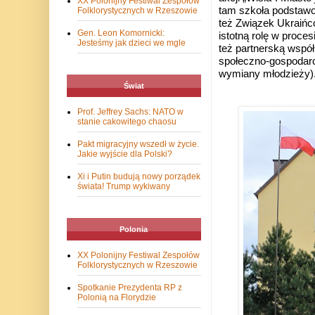
XX Polonijny Festiwal Zespołów
tam szkoła podstawow
Folklorystycznych w Rzeszowie
też Związek Ukraińcó
Gen. Leon Komornicki:
istotną rolę w proce
Jesteśmy jak dzieci we mgle
też partnerską współ
społeczno-gospodarc
wymiany młodzieży)
Świat
Prof. Jeffrey Sachs: NATO w
stanie cakowitego chaosu
Pakt migracyjny wszedł w życie.
Jakie wyjście dla Polski?
Xi i Putin budują nowy porządek
świata! Trump wykiwany
Polonia
XX Polonijny Festiwal Zespołów
Folklorystycznych w Rzeszowie
Spotkanie Prezydenta RP z
Polonią na Florydzie