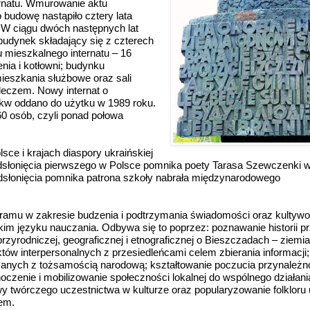
rnatu. Wmurowanie aktu
 budowę nastąpiło cztery lata
. W ciągu dwóch następnych lat
budynek składający się z czterech
mieszkalnego internatu – 16
nia i kotłowni; budynku
ieszkania służbowe oraz sali
leczem. Nowy internat o
kw oddano do użytku w 1989 roku.
0 osób, czyli ponad połowa
ły.
ce i krajach diaspory ukraińskiej
dsłonięcia pierwszego w Polsce pomnika poety Tarasa Szewczenki 
dsłonięcia pomnika patrona szkoły nabrała międzynarodowego
gramu w zakresie budzenia i podtrzymania świadomości oraz kultywow
im języku nauczania. Odbywa się to poprzez: poznawanie historii p
zyrodniczej, geograficznej i etnograficznej o Bieszczadach – ziemi
ów interpersonalnych z przesiedleńcami celem zbierania informacji
zanych z tożsamością narodową; kształtowanie poczucia przynależno
noczenie i mobilizowanie społeczności lokalnej do wspólnego działani
y twórczego uczestnictwa w kulturze oraz popularyzowanie folkloru
em.