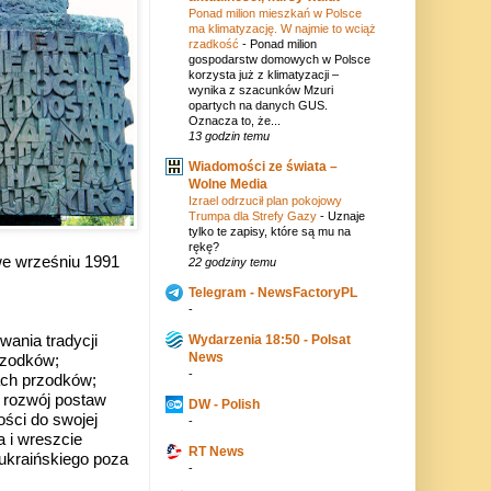
Ponad milion mieszkań w Polsce
ma klimatyzację. W najmie to wciąż
rzadkość
-
Ponad milion
gospodarstw domowych w Polsce
korzysta już z klimatyzacji –
wynika z szacunków Mzuri
opartych na danych GUS.
Oznacza to, że...
13 godzin temu
Wiadomości ze świata –
Wolne Media
Izrael odrzucił plan pokojowy
Trumpa dla Strefy Gazy
-
Uznaje
tylko te zapisy, które są mu na
rękę?
we wrześniu 1991
22 godziny temu
Telegram - NewsFactoryPL
-
ania tradycji
Wydarzenia 18:50 - Polsat
News
rzodków;
-
ach przodków;
; rozwój postaw
DW - Polish
ści do swojej
-
a i wreszcie
RT News
 ukraińskiego poza
-