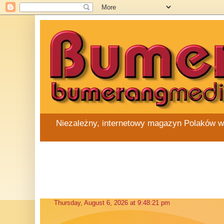
Niezależny, internetowy magazyn Polaków w Au