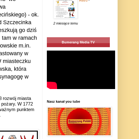
Retro
-
twa
ińskiego) - ok.
d Szczecinka
2 miesiące temu
eszkują go dziś
ni tam w ramach
Bumerang Media TV
dowskie m.in.
wastowany w
W miasteczku
wska, która
 synagogę w
8 rozwój miasta
Nasz kanał you tube
z pożary. W 1772
o ważnym punktem
.