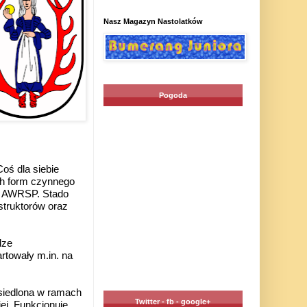
Nasz Magazyn Nastolatków
Pogoda
oś dla siebie
ch form czynnego
w AWRSP. Stado
struktorów oraz
dze
rtowały m.in. na
siedlona w ramach
Twitter - fb - google+
ej. Funkcjonuje