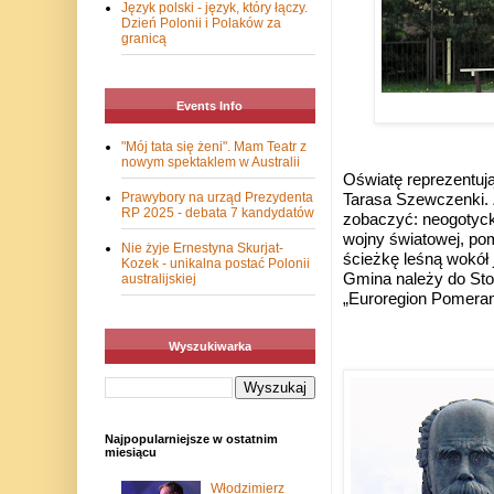
Język polski - język, który łączy.
Dzień Polonii i Polaków za
granicą
Events Info
"Mój tata się żeni". Mam Teatr z
nowym spektaklem w Australii
Oświatę reprezentuj
Prawybory na urząd Prezydenta
Tarasa Szewczenki. 
RP 2025 - debata 7 kandydatów
zobaczyć: neogotyc
wojny światowej,
pom
Nie żyje Ernestyna Skurjat-
ścieżkę leśną wokół
Kozek - unikalna postać Polonii
Gmina należy do
Sto
australijskiej
„Euroregion
Pomeran
Wyszukiwarka
Najpopularniejsze w ostatnim
miesiącu
Włodzimierz