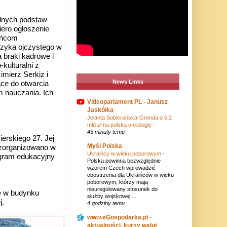
adnych podstaw
iero ogłoszenie
aińcom
ęzyka ojczystego w
 braki kadrowe i
kulturalni z
imierz Serkiz i
News Links
ące do otwarcia
m nauczania. Ich
Videoparlament PL - Janusz
Jaskółka
Jelanta Sobierańska-Grenda o 5,2
mld zł na polską onkologię
-
43 minuty temu
erskiego 27. Jej
Myśl Polska
 zorganizowano w
Ukraińcy w wieku poborowym
-
ogram edukacyjny
Polska powinna bezwzględnie
wzorem Czech wprowadzić
obostrzenia dla Ukraińców w wieku
poborowym, którzy mają
nieuregulowany stosunek do
bę w budynku
służby wojskowej....
j.
4 godziny temu
www.eGospodarka.pl -
aktualności, kursy walut