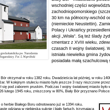
wschodniej części wojewódz
zachodniopomorskiego (szczec
30 km na północny-wschód o
(niemieckie Neustettin). Zami
Polacy i Ukraińcy przesiedle
akcji „Wisła”. Są też ślady ży
cmentarz z XVIII wieku, zde
czasach II wojny światowej. 
 greckokatolicka pw. Narodzenia
istniała niewielka gmina żydo
Bogarodzicy.
Fot. L.Wątróbski
posiadała małą szachulcową
 Bór otrzymał w roku 1382 roku. Dwadzieścia lat później, w roku 140
ar. W kolejnym stuleciu miasto było jeszcze 3 razy niszczone prze
azł się pod zaborem pruskim. Podczas I wojny światowej miasto był
26 lutego 1945 roku, zniszczony w 80%, Biały Bór przyznano Polsce
o herbie Białego Boru odnotowano już w 1394 roku.
astę odzianą w niebieską suknię i biały fartuch, trzymającą