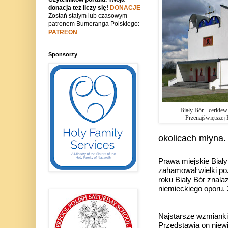
donacja też liczy się!
DONACJE
Zostań stałym lub czasowym
patronem Bumeranga Polskiego:
PATREON
Sponsorzy
Biały Bór - cerkiew
Przenajświętszej
okolicach młyna.
P
rawa miejskie Biały
zahamował wielki poż
roku Biały Bór znal
niemieckiego oporu. 
Najstarsze wzmianki 
Przedstawia on niewi