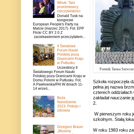
Wnuk: Tani
prześmiewcy
rzeczywistości
Donald Tusk na
kongresie
European People's Party na
Malcie (marzec 2017). Fot. EPP
Flickr CC BY 2.0 Z
zaciekawieniem przeczytałem...
II Światowe
Forum Nauki
Polskiej poza
Granicami Kraju
w Pułtusku
Uczestnicy II
Pomnik Tarasa Szewcze
Światowego Forum Nauki
Polskiej poza Granicami Kraju w
Domu Polonii w Pułtusku. Fot.
Szkoła rozpoczęła dz
A.Pawłowska/PAI W dniach 11-
pełna jej nazwa brz
14 wrześ...
czterech oddziałach
zakładał nauczanie j
Boże
Narodzenie
2.
2023: Pokoju i
zdrowia
W pierwszym roku je
szkolnym. Stałą loka
Grzegorz Braun:
W roku 1983 roku zaw
„Musimy