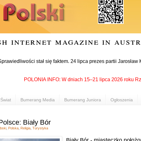
sh internet magazine in aust
ści stał się faktem. 24 lipca prezes partii Jarosław Kaczyńs
POLONIA INFO: W dniach 15–21 lipca 2026 roku Rzeszów p
Świat
Bumerang Media
Bumerang Juniora
Ogłoszenia
olsce: Biały Bór
bski
,
Polska
,
Religia
,
Turystyka
Biały Bór - miasteczko położ