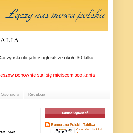
ralia
ki oficjalnie ogłosił, że około 30-kilku posłów zrezygnowało 
onownie stał się miejscem spotkania Polonii z całego świata p
Sponsors
Redakcja
Tablica Ogłoszeń
Bumerang Polski - Tablica
Vis a -Vis - Koktail
one we