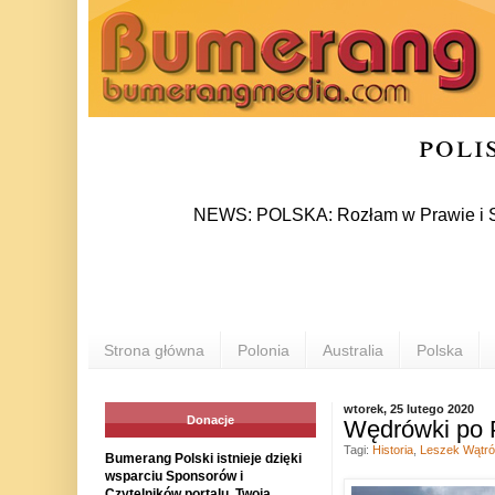
poli
NEWS: POLSKA: Rozłam w Prawie i Sprawiedliwo
Strona główna
Polonia
Australia
Polska
wtorek, 25 lutego 2020
Donacje
Wędrówki po P
Tagi:
Historia
,
Leszek Wątró
Bumerang Polski istnieje dzięki
wsparciu Sponsorów i
Czytelników portalu. Twoja