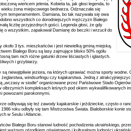
 otoczoną wieńcem jelenia. Kobieta ta, jak głosi legenda, to
I wieku żona miejscowego bednarza. Odznaczała się
użym temperamentem. Damiana, bo tak nazywała się owa
podobno wszystkich co dorodniejszych mężczyzn Białego
małą liczbę przyjezdnych gości. Legenda głosi, że gdy
ię o wszystkim, zapakował Damianę do beczki i wrzucił do
y około 3 tys. mieszkańców i jest niewielką gminą miejską.
wem Białego Boru są lasy zajmujące blisko 50% ogółu
osną tam nich różne gatunki drzew liściastych i iglastych.
liwych i grzybiarzy.
są niewątpliwie jeziora, na których uprawiać można sporty wodne. C
 żeglarstwa, windsurfingu czy kajakarstwa. Jedną z atrakcyjniejszy
ą „wczasy w siodle” organizowane przez Państwowe Stado Ogieró
 w olbrzymich kompleksach leśnych pod okiem wykwalifikowanych in
ymi powozami parokonnymi.
ze odbywają się też zawody kajakarskie i jeździeckie, często o ran
986 roku odbyły się tam Mistrzostwa Świata. Białoborskie konie sta
ch w Seulu i Atlancie.
ńców Białego Boru stanowi ludność pochodzenia ukraińskiego, prze
o jest ważnym ośrodkiem oświatowym i kulturalnym ludności ukraiński