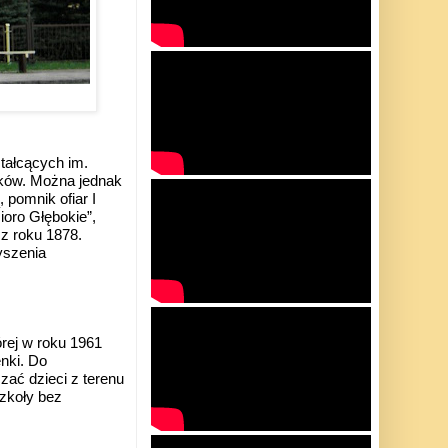
tałcących im.
tków. Można jednak
, pomnik ofiar I
ioro Głębokie”,
z roku 1878.
yszenia
rej w roku 1961
nki. Do
zać dzieci z terenu
szkoły bez