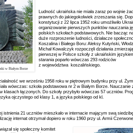
Ludność ukraińska nie miała zaraz po wojnie ż
prawnych do jakiegokolwiek zrzeszania się. Dop
konstytucji z 22 lipca 1952 roku umożliwiło Ukr
organizowanie pierwszych punktów nauczania j
polskich szkołach podstawowych. Nie bacząc na
duże rozproszenie ludności, działacze społeczno-
Koszalina i Białego Boru: Aleksy Kutyński, Włodz
Michał Kowalczyk rozpoczęli działania zmierzaj
pierwszej w Polsce szkoły z ukraińskim językie
starania poparło wówczas 293 rodziców
z województwa koszalińskiego.
nki w Białym Borze
iałalność we wrześniu 1958 roku w piętrowym budynku przy ul. Żymi
miała wówczas: szkoła podstawowa nr 2 w Białym Borze. Nauczanie
 w klasach łączonych. Do szkoły przybyło wówczas 57 uczniów. Pr
ęzyka ojczystego od klasy 1, a języka polskiego od kl.
j istnienia 21 uczniów mieszkało w internacie mającym swą siedzi
lizację internat otrzymał dopiero w roku 1960 przy ul. Armii Czerwone
iązał się społeczny komitet